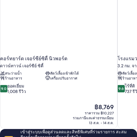
เตียง,
เตียง
คิง
วิว
ไซส์
1
เมือง
เตียง,
วิว
เมือง
คอร์ทยาร์ด เจอร์ซีย์ซิตี้ นิวพอร์ต
โรงแรมว
ดาวน์ทาวน์ เจอร์ซีย์ ซิตี้
3.2 กม. จา
สระว่ายน้ำ
สัตว์เลี้ยงเข้าพักได้
สัตว์เลี้ย
ร้านอาหาร
เครื่องปรับอากาศ
ร้านอาห
9.0
9.6
ยอดเยี่ยม
ไร้ที่ติ
9.0
9.6
จาก
จาก
1,008 รีวิว
737 รีว
10,
10,
ยอด
ไร้
ราคา
฿8,769
เยี่ยม,
ที่
ปัจจุบัน
1,008
ติ,
ราคารวม ฿10,227
คือ
รวมภาษีและค่าธรรมเนียม
รีวิว
737
฿8,769
13 ส.ค. - 14 ส.ค.
รีวิว
เข้าสู่ระบบเพื่อดูส่วนลดและสิทธิพิเศษที่ร่วมรายการ สะสม