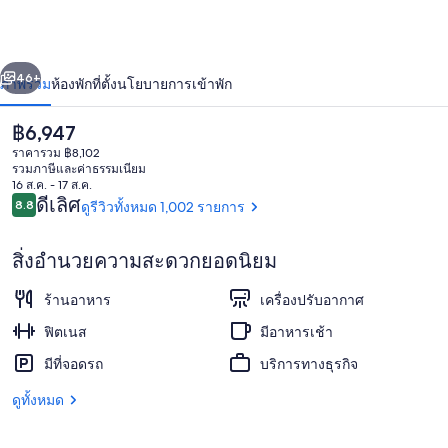
บาย
ฮิล
่อน
ถัดไป
น้า
46+
ภาพรวม
ห้องพัก
ที่ตั้ง
นโยบายการเข้าพัก
ตัน
โฮ
ราคา
฿6,947
ปัจจุบัน
ราคารวม ฿8,102
เทล
฿6,947
รวมภาษีและค่าธรรมเนียม
16 ส.ค. - 17 ส.ค.
รีวิว
แอนด์
ดีเลิศ
8.8
ดูรีวิวทั้งหมด 1,002 รายการ
8.8 จาก 10
สวี
สิ่งอำนวยความสะดวกยอดนิยม
ทส์
ห้องพรีเมียร์สวีท, เตียงใหญ่ 2 เตียง, วิ
ร้านอาหาร
เครื่องปรับอากาศ
เจ
ฟิตเนส
มีอาหารเช้า
อร์
มีที่จอดรถ
บริการทางธุรกิจ
ซีย์
ดูทั้งหมด
ซิตี้