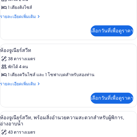
วิว
คิง
ของ
1 เตียงคิงไซส์
เมือง,
ไซส์
1
ห้อง
ราย
รายละเอียดเพิ่มเติม
ห้อง
เตียง,
ละเอียด
จู
วิว
มุม
เพิ่ม
เลือกวันที่เพื่อดูราคา
เมือง,
เติม
เนียร์
ห้อง
เกี่ยว
สวีท,
มุม
กับ
ตู้นิรภัยในห้องพัก, โต๊ะทำงาน, พื้นที่
เปิด
5
ห้อง
ห้องจูเนียร์สวีท
เตียง
จู
ภาพถ่าย
38 ตารางเมตร
คิง
เนียร์
ทั้งหมด
สวี
พักได้ 4 คน
ไซส์
ท,
ของ
1 เตียงควีนไซส์ และ 1 โซฟาเบดสำหรับสองท่าน
1
เตียง
คิง
ห้อง
ราย
รายละเอียดเพิ่มเติม
เตียง
ไซส์
ละเอียด
จู
1
เพิ่ม
เลือกวันที่เพื่อดูราคา
เตียง
เติม
เนียร์
เกี่ยว
สวีท
กับ
ตู้นิรภัยในห้องพัก, โต๊ะทำงาน, พื้นที่
เปิด
5
ห้อง
ห้องจูเนียร์สวีท, พร้อมสิ่งอำนวยความสะดวกสำหรับผู้พิการ,
จู
ภาพถ่าย
อ่างอาบน้ำ
เนียร์
ทั้งหมด
43 ตารางเมตร
สวี