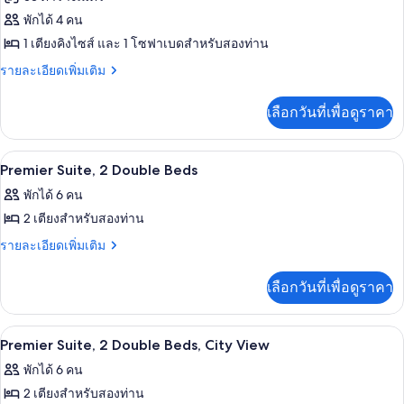
เนียร์
อำนวย
ทั้งหมด
สวี
พักได้ 4 คน
ความ
ท,
ของ
1 เตียงคิงไซส์ และ 1 โซฟาเบดสำหรับสองท่าน
พร้อม
สะดวก
สิ่ง
ห้อง
ราย
รายละเอียดเพิ่มเติม
อำนวย
สำหรับ
ละเอียด
สวีท,
ความ
เพิ่ม
ผู้
เลือกวันที่เพื่อดูราคา
สะดวก
เติม
เตียง
สำหรับ
เกี่ยว
พิการ
คิง
ผู้
กับ
ตู้นิรภัยในห้องพัก, โต๊ะทำงาน, พื้นที่
เปิด
(Roll-
พิการ
5
ห้อง
Premier Suite, 2 Double Beds
ไซส์
(Roll-
In
สวี
ภาพถ่าย
1
พักได้ 6 คน
In
ท,
Shower)
Shower)
ทั้งหมด
เตียง
เตียง
2 เตียงสำหรับสองท่าน
คิง
ของ
และ
ราย
รายละเอียดเพิ่มเติม
ไซส์
ละเอียด
Premier
1
โซฟา
เพิ่ม
เตียง
Suite,
เลือกวันที่เพื่อดูราคา
เติม
เบด,
และ
2
เกี่ยว
โซฟา
ห้อง
Double
กับ
เบด,
ตู้นิรภัยในห้องพัก, โต๊ะทำงาน, พื้นที่
เปิด
8
Premier
Premier Suite, 2 Double Beds, City View
ห้อง
Beds
มุม
Suite,
มุม
ภาพถ่าย
พักได้ 6 คน
2
ทั้งหมด
Double
2 เตียงสำหรับสองท่าน