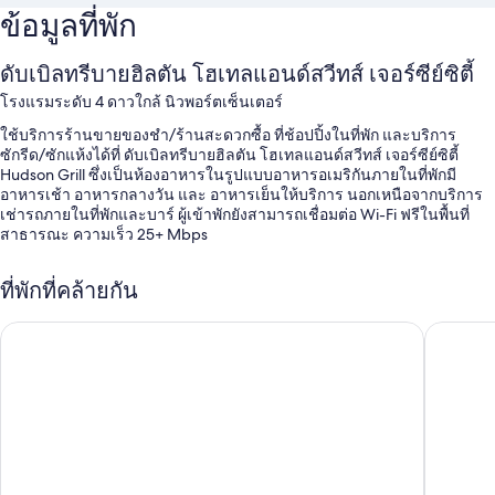
ข้อมูลที่พัก
ดับเบิลทรีบายฮิลตัน โฮเทลแอนด์สวีทส์ เจอร์ซีย์ซิตี้
โรงแรมระดับ 4 ดาวใกล้ นิวพอร์ตเซ็นเตอร์
ใช้บริการร้านขายของชำ/ร้านสะดวกซื้อ ที่ช้อปปิ้งในที่พัก และบริการ
ซักรีด/ซักแห้งได้ที่ ดับเบิลทรีบายฮิลตัน โฮเทลแอนด์สวีทส์ เจอร์ซีย์ซิตี้
Hudson Grill ซึ่งเป็นห้องอาหารในรูปแบบอาหารอเมริกันภายในที่พักมี
อาหารเช้า อาหารกลางวัน และ อาหารเย็นให้บริการ นอกเหนือจากบริการ
เช่ารถภายในที่พักและบาร์ ผู้เข้าพักยังสามารถเชื่อมต่อ Wi-Fi ฟรีในพื้นที่
สาธารณะ ความเร็ว 25+ Mbps
สิทธิประโยชน์เพิ่มเติม ได้แก่
ที่พักที่คล้ายกัน
อาหารเช้าชุดใหญ่สไตล์อังกฤษ (มีค่าบริการ), รถรับส่งในพื้นที่ฟรี และที่
จอดรถ (คิดค่าบริการ)
ไฮแอท เฮาส์ เจอร์ซีย์ซิตี้
ฮอลิเดย์ 
บริการเช็กเอาต์ด่วน, บริการเช็กอินด่วน และห้องประชุม
พนักงานที่พูดได้หลายภาษา, กล่องนิรภัยที่ฝ่ายต้อนรับ และร้านขายของ
ที่ระลึก
ผู้เข้าพักต่างประทับใจพนักงานที่ให้ความช่วยเหลือที่ดีและทำเล
สิ่งอำนวยความสะดวกในห้องพัก