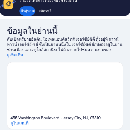
รีวอร์ดเพื่อการท่องเที่ยวครั้งถัดไป
เข้าสู่ระบบ
สมัครฟรี
ข้อมูลในย่านนี้
ดับเบิลทรีบายฮิลตัน โฮเทลแอนด์สวีทส์ เจอร์ซีย์ซิตี้ ตั้งอยู่ที่ ดาวน์
ทาวน์ เจอร์ซีย์ ซิตี้ ซึ่งเป็นย่านหนึ่งใน เจอร์ซีย์ซิตี อีกทั้งยังอยู่ในย่าน
ชานเมือง และอยู่ใกล้สถานีรถไฟถ้าอยากไปชมความงามของ
ธรรมชาติในพื้นที่ ต้องที่นี่เลย สวนสาธารณะ Liberty และ สวนสา
ดูเพิ่มเติม
ธารณะแบตเตอรี ส่วนสถานที่ท่องเที่ยวทางวัฒนธรรมที่ไม่ควร
พลาดในย่านนี้ ได้แก่ ศูนย์บาร์เคลย์ส์ บรุกลิน และ โรงละคร Radio
City Music Hall ถ้าใครกำลังมองหากิจกรรมหรือเกมสนุกๆ ต้องลอง
ไปที่ มาดิสันสแควร์การ์เด้น หรือ MetLife Stadium
ดูคู่มือท่องเที่ยว
เจอร์ซีย์ซิตี
455 Washington Boulevard, Jersey City, NJ, 07310
ดูในแผนที่