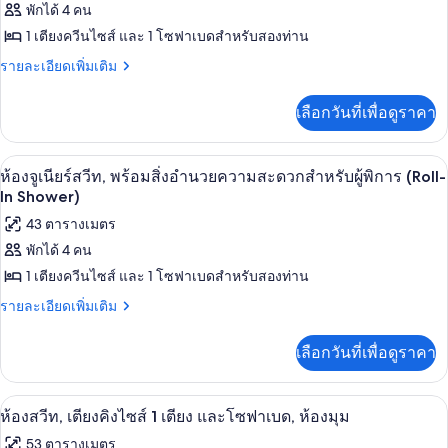
ท
พักได้ 4 คน
ของ
1 เตียงควีนไซส์ และ 1 โซฟาเบดสำหรับสองท่าน
ห้อง
ราย
รายละเอียดเพิ่มเติม
จู
ละเอียด
เนียร์
เพิ่ม
เลือกวันที่เพื่อดูราคา
เติม
สวีท,
เกี่ยว
กับ
พร้อม
ตู้นิรภัยในห้องพัก, โต๊ะทำงาน, พื้นที่
เปิด
5
ห้อง
ห้องจูเนียร์สวีท, พร้อมสิ่งอำนวยความสะดวกสำหรับผู้พิการ (Roll-
สิ่ง
จู
ภาพถ่าย
In Shower)
เนียร์
อำนวย
ทั้งหมด
43 ตารางเมตร
สวี
ความ
ท,
พักได้ 4 คน
ของ
พร้อม
สะดวก
1 เตียงควีนไซส์ และ 1 โซฟาเบดสำหรับสองท่าน
สิ่ง
ห้อง
อำนวย
สำหรับ
ราย
รายละเอียดเพิ่มเติม
จู
ความ
ละเอียด
ผู้
สะดวก
เนียร์
เพิ่ม
เลือกวันที่เพื่อดูราคา
สำหรับ
เติม
พิการ,
สวีท,
ผู้
เกี่ยว
พิการ,
อ่างอาบน้ำ
กับ
พร้อม
ตู้นิรภัยในห้องพัก, โต๊ะทำงาน, พื้นที่
เปิด
อ่างอาบน้ำ
4
ห้อง
ห้องสวีท, เตียงคิงไซส์ 1 เตียง และโซฟาเบด, ห้องมุม
สิ่ง
จู
ภาพถ่าย
53 ตารางเมตร