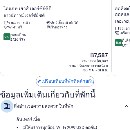
ห้องพักทั้งหมด 198 ห้องเป็นห้องที่ตกแต่งพิเศษโดยเฉพาะ ซึ่งมาพร้อมความ
สะดวกสบาย เช่น ตู้นิรภัยที่เก็บแล็ปท็อปได้ และพื้นที่ทำงานแบบใช้แล็ปท็อป
ไฮ
ฮอ
ไฮแอท เฮาส์ เจอร์ซีย์ซิตี้
ฮอลิเดย์
พร้อมด้วยสิทธิพิเศษอย่าง เครื่องปรับอากาศ และห้องนั่งเล่นแยกเป็นสัดส่วน
แอท
ลิ
ฮอลแลน
ดาวน์ทาวน์ เจอร์ซีย์ ซิตี้
ผู้เข้าพักต่างรีวิวว่าชื่นชอบห้องพักที่สะอาดของที่พักแห่งนี้
เฮา
เดย์
เดอะวอเ
รวมอาหารเช้า
สัตว์เลี้ยงเข้าพักได้
ส์
อินน์
สิ่งอำนวยความสะดวกเพิ่มเติมภายในห้องพักได้แก่
Wi-Fi ฟรี
ร้านอาหาร
เจ
เอ็กซ์เพ
รวมอา
เครื่อ
อร์
แอนด์
9.0
ยอดเยี่ยม
ห้องน้ำพร้อมฝักบัวในอ่างอาบน้ำและของใช้ในห้องน้ำฟรี
9.0
ซีย์
สวี
จาก
2,126 รีวิว
8.6
ดีเลิ
8.6
ทีวีจอแอลซีดี 55 นิ้ว พร้อม ช่องทีวีพรีเมียม
ซิตี้
ทส์
10,
จาก
1,011 
ดาวน์
เจ
ยอด
10,
ตู้เสื้อผ้า, ห้องนั่งเล่นแยกเป็นสัดส่วน และการรีไซเคิล
ราคา
฿7,587
ทาวน์
อร์
เยี่ยม,
ดี
ปัจจุบัน
เจ
ซีย์
2,126
เลิศ,
ราคารวม ฿8,849
คือ
อร์
ซิตี้
รีวิว
รวมภาษีและค่าธรรมเนียม
1,011
฿7,587
ซีย์
30 ส.ค. - 31 ส.ค.
-
รีวิว
ซิตี้
ฮอลแลน
เปรียบเทียบที่พักที่คล้ายกัน
ทัน
เนล
บาย
ข้อมูลเพิ่มเติมเกี่ยวกับที่พักนี้
IHG
เดอะ
สิ่งอำนวยความสะดวกในที่พัก
วอ
เต
อร์ฟ
อินเทอร์เน็ต
รอ
มีให้บริการทุกห้อง: Wi-Fi (9.99 USD ต่อคืน)
นท์