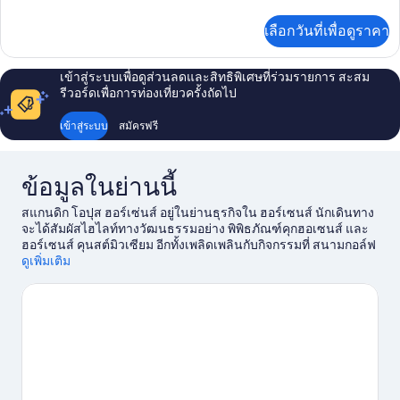
ละเอียด
เพิ่ม
เลือกวันที่เพื่อดูราคา
เติม
เกี่ยว
กับ
เข้าสู่ระบบเพื่อดูส่วนลดและสิทธิพิเศษที่ร่วมรายการ สะสม
ห้อง
รีวอร์ดเพื่อการท่องเที่ยวครั้งถัดไป
พัก
เข้าสู่ระบบ
สมัครฟรี
ข้อมูลในย่านนี้
สแกนดิก โอปุส ฮอร์เซ่นส์ อยู่ในย่านธุรกิจใน ฮอร์เซนส์ นักเดินทาง
จะได้สัมผัสไฮไลท์ทางวัฒนธรรมอย่าง พิพิธภัณฑ์คุกฮอเซนส์ และ
ฮอร์เซนส์ คุนสต์มิวเซียม อีกทั้งเพลิดเพลินกับกิจกรรมที่ สนามกอล์ฟ
Horsens และ สเตนส์บัลเลการ์ด กอล์ฟ นักเดินทางควรแวะไปชม อู
ดูเพิ่มเติม
เดน ทิเทล และ แกรนิตสเตน เมด อินฮักเกต ออร์นาเมนติก ฝึกฝนวง
สวิงกอล์ฟให้สมบูรณ์แบบที่สนามกอล์ฟใกล้ๆ นอกจากนี้ยังมีกิจกรรม
สนุกๆ กลางแจ้งอย่างเส้นทางเดินเขา/ขี่จักรยานให้คุณสนุกเร้าใจ
ได้ไม่แพ้กัน
ดูคู่มือท่องเที่ยว ฮอร์เซนส์