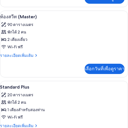
เติม
สวีท
เกี่ยว
กับ
ห้องสวีท (Master) | เครื่องนอนป้องกันสา
เปิด
6
ห้อง
ห้องสวีท (Master)
จู
ภาพถ่าย
90 ตารางเมตร
เนียร์
ทั้งหมด
สวี
พักได้ 2 คน
ท
ของ
2 เตียงเดี่ยว
ห้อง
Wi-Fi ฟรี
สวีท
ราย
รายละเอียดเพิ่มเติม
ละเอียด
(Master)
เพิ่ม
เลือกวันที่เพื่อดูราคา
เติม
เกี่ยว
กับ
เครื่องนอนป้องกันสารก่อภูมิแพ้, ตู้นิรภ
เปิด
4
ห้อง
Standard Plus
สวี
ภาพถ่าย
20 ตารางเมตร
ท
ทั้งหมด
(Master)
พักได้ 2 คน
ของ
1 เตียงสำหรับสองท่าน
Standard
Wi-Fi ฟรี
Plus
ราย
รายละเอียดเพิ่มเติม