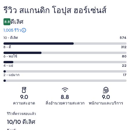
รีวิว สแกนดิก โอปุส ฮอร์เซ่นส์
รีวิว
ดีเลิศ
8.8
1,005 รีวิว
10 - ดีเลิศ
574
คะแนน
10
8 - ดี
312
คะแนน
-
8
6 - พอใช้
80
คะแนน
ดี
-
6
เลิศ
4 - แย่
22
คะแนน
ดี
-
574
4
312
2 - แย่มาก
17
คะแนน
พอใช้
จาก
-
จาก
2
80
1005
แย่
1005
-
จาก
รีวิว
22
รีวิว
แย่
9.0
8.8
9.0
1005
จาก
มาก
รีวิว
ความสะอาด
สิ่งอำนวยความสะดวก
พนักงานและบริการ
1005
17
รีวิว
รีวิว
รีวิวที่ตรวจสอบแล้ว
จาก
10/10 ดีเลิศ
1005
รีวิว