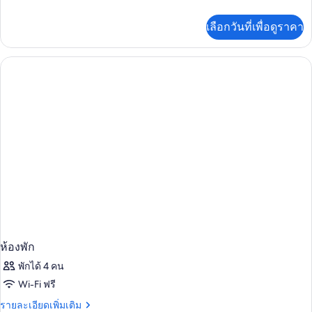
ละเอียด
เพิ่ม
เลือกวันที่เพื่อดูราคา
เติม
เกี่ยว
กับ
Standard
Plus
ห้องพัก
พักได้ 4 คน
Wi-Fi ฟรี
ราย
รายละเอียดเพิ่มเติม