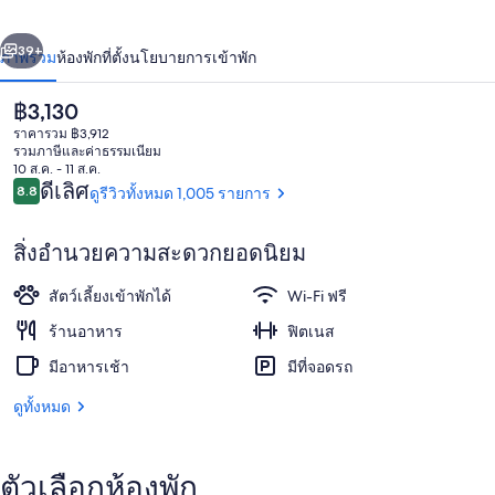
ปุส
่อน
ถัดไป
น้า
39+
ภาพรวม
ห้องพัก
ที่ตั้ง
นโยบายการเข้าพัก
ฮ
อร์
ราคา
฿3,130
ปัจจุบัน
ราคารวม ฿3,912
เซ่น
฿3,130
รวมภาษีและค่าธรรมเนียม
10 ส.ค. - 11 ส.ค.
รีวิว
ส์
ดีเลิศ
8.8
ดูรีวิวทั้งหมด 1,005 รายการ
8.8 จาก 10
สิ่งอำนวยความสะดวกยอดนิยม
สปา
สัตว์เลี้ยงเข้าพักได้
Wi-Fi ฟรี
ร้านอาหาร
ฟิตเนส
มีอาหารเช้า
มีที่จอดรถ
ดูทั้งหมด
ตัวเลือกห้องพัก