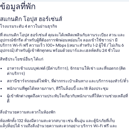
ข้อมูลที่พัก
สแกนดิก โอปุส ฮอร์เซ่นส์
โรงแรมระดับ 4 ดาวในย่านธุรกิจ
ที่ สแกนดิก โอปุส ฮอร์เซ่นส์ คุณจะได้เพลิดเพลินกับลานระเบียง สวน และ
อุปกรณ์ซักรีด สำหรับผู้ที่ต้องการพักผ่อนหย่อนใจ ลองเข้าใช้ซาวน่า มี
บริการ Wi-Fi ฟรี ความเร็ว 100+ Mbps (เหมาะสำหรับ 1-2 ผู้ใช้ / ไม่เกิน 6
อุปกรณ์) สำหรับผู้เข้าพักทุกคน พร้อมด้วยบาร์และเฮลท์คลับ 24 ชั่วโมง
สิทธิประโยชน์อื่นๆ ได้แก่
อาหารเช้าแบบบุฟเฟต์ (มีค่าบริการ), จักรยานให้เช่า และที่จอดรถ (คิด
ค่าบริการ)
สถานีชาร์จรถยนต์ไฟฟ้า, ที่ฝากกระเป๋าเดินทาง และบริการจองทัวร์/ตั๋ว
พนักงานที่พูดได้หลายภาษา, ทีวีในล็อบบี้ และ18 ห้องประชุม
ผู้เข้าพักต่างพูดถึงความประทับใจเกี่ยวกับพนักงานที่ให้ความช่วยเหลือที่
ดี
สิ่งอำนวยความสะดวกในห้องพัก
ห้องพักทั้ง 132 ห้องมีความสะดวกสบาย เช่น พื้นอุ่น และตู้นิรภัยที่เก็บ
แล็ปท็อปได้ รวมถึงสิ่งอำนวยความสะดวกอย่าง บริการ Wi-Fi ฟรี และ