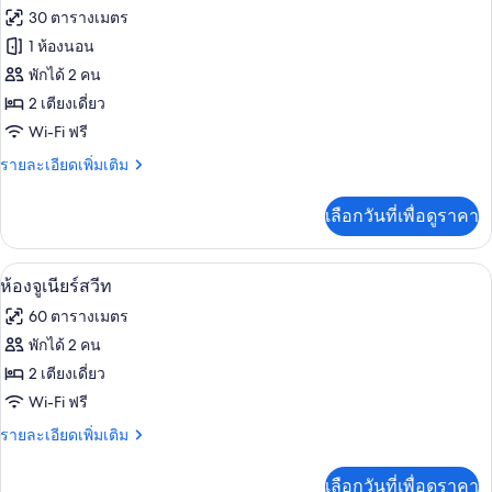
ทั้งหมด
น
30 ตารางเมตร
(Plus)
ของ
1 ห้องนอน
ห้อง
พักได้ 2 คน
2 เตียงเดี่ยว
ซู
Wi-Fi ฟรี
พี
ราย
รายละเอียดเพิ่มเติม
เรีย
ละเอียด
ทวิน
เพิ่ม
เลือกวันที่เพื่อดูราคา
เติม
เกี่ยว
กับ
ห้องจูเนียร์สวีท | เครื่องนอนป้องกันสารก
เปิด
5
ห้อง
ห้องจูเนียร์สวีท
ซู
ภาพถ่าย
60 ตารางเมตร
พี
ทั้งหมด
เรีย
พักได้ 2 คน
ทวิ
ของ
2 เตียงเดี่ยว
น
ห้อง
Wi-Fi ฟรี
จู
ราย
รายละเอียดเพิ่มเติม
ละเอียด
เนียร์
เพิ่ม
เลือกวันที่เพื่อดูราคา