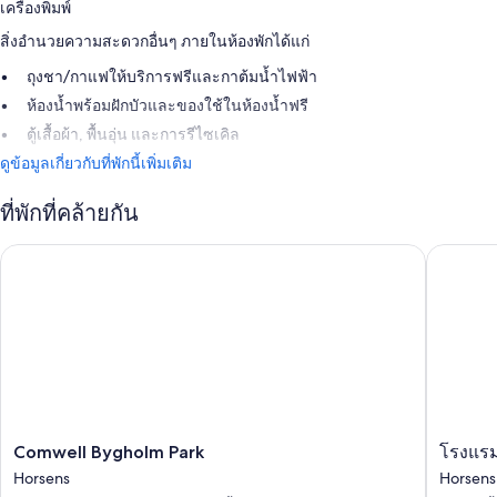
เครื่องพิมพ์
สิ่งอำนวยความสะดวกอื่นๆ ภายในห้องพักได้แก่
ถุงชา/กาแฟให้บริการฟรีและกาต้มน้ำไฟฟ้า
ห้องน้ำพร้อมฝักบัวและของใช้ในห้องน้ำฟรี
ตู้เสื้อผ้า, พื้นอุ่น และการรีไซเคิล
ดูข้อมูลเกี่ยวกับที่พักนี้เพิ่มเติม
ที่พักที่คล้ายกัน
Comwell Bygholm Park
โรงแรม F
Comwell
โรงแรม
Comwell Bygholm Park
โรงแรม
Bygholm
Four
Horsens
Horsens
Park
Points