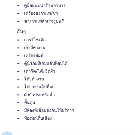
คู่มือแนะนำร้านอาหาร
เครื่องชงกาแฟ/ชา
ชา/กาแฟสำเร็จรูปฟรี
อื่นๆ
การรีไซเคิล
เก้าอี้ทำงาน
เครื่องพิมพ์
ตู้นิรภัยที่เก็บแล็ปท็อปได้
เตารีด/โต๊ะรีดผ้า
โต๊ะทำงาน
โต๊ะวางแล็ปท็อป
ฝักบัวประหยัดน้ำ
พื้นอุ่น
มีห้องที่เชื่อมต่อกันให้บริการ
ห้องพักเก็บเสียง