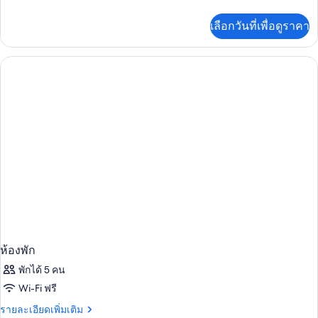
ละเอียด
เพิ่ม
เลือกวันที่เพื่อดูราคา
เติม
เกี่ยว
กับ
ห้อง
พัก
ห้องพัก
พักได้ 5 คน
Wi-Fi ฟรี
ราย
รายละเอียดเพิ่มเติม