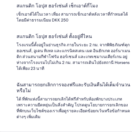
สแกนดิก โอปุส ฮอร์เซ่นส์ เช็กเอาต์กี่โมง
เช็กเอาต์ได้ในเวลา เที่ยง สามารถเช็กเอาต์หลังเวลาที่กำหนดได้
โดยมีค่าธรรมเนียม DKK 250
สแกนดิก โอปุส ฮอร์เซ่นส์ ตั้งอยู่ที่ไหน
โรงแรมนี้ตั้งอยู่ในย่านธุรกิจ ภายในระยะ 2 กม. จากพิพิธภัณฑ์คุก
ฮอเซนส์, อูเดน ทิเทล และแกรนิตสเตน เมด อินฮักเกต ออร์นาเมน
ติก ส่วนสนามกีฬาโฟรัม ฮอร์เซนส์ และเกทเซมาเนเคียร์เกน อยู่
ห่างจากโรงแรมไปไม่เกิน 2 กม. สามารถเดินไปยังสถานี Horsens
ได้เพียง 23 นาที
ฉันสามารถยกเลิกการจองฟรีและรับเงินคืนได้เต็มจำนวน
หรือไม่
ได้ ที่พักแห่งนี้สามารถยกเลิกได้ฟรีสำหรับห้องพักบางประเภท
เพราะความยืดหยุ่นเป็นสิ่งสำคัญ โปรดดูนโยบายการยกเลิกของ
ที่พักบนเว็บไซต์ของเราเพื่อดูรายละเอียดข้อยกเว้นหรือข้อกำหนด
ต่างๆ เพิ่มเติม