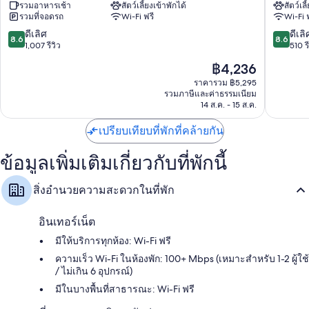
รวมอาหารเช้า
สัตว์เลี้ยงเข้าพักได้
สัตว์เลี
Horsens
Flex
รวมที่จอดรถ
Wi-Fi ฟรี
Wi-Fi 
บาย
Sherato
8.6
8.6
ดีเลิศ
ดีเลิ
8.6
8.6
Horsens
จาก
จาก
1,007 รีวิว
510 รี
Horsens
10,
10,
ราคา
฿4,236
ดี
ดี
ปัจจุบัน
เลิศ,
เลิศ,
ราคารวม ฿5,295
คือ
รวมภาษีและค่าธรรมเนียม
1,007
510
฿4,236
14 ส.ค. - 15 ส.ค.
รีวิว
รีวิว
เปรียบเทียบที่พักที่คล้ายกัน
ข้อมูลเพิ่มเติมเกี่ยวกับที่พักนี้
สิ่งอำนวยความสะดวกในที่พัก
อินเทอร์เน็ต
มีให้บริการทุกห้อง: Wi-Fi ฟรี
ความเร็ว Wi-Fi ในห้องพัก: 100+ Mbps (เหมาะสำหรับ 1-2 ผู้ใช้
/ ไม่เกิน 6 อุปกรณ์)
มีในบางพื้นที่สาธารณะ: Wi-Fi ฟรี