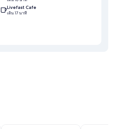
Livefast Cafe
เดิน 17 นาที
เครื่องปรับอากาศ
เบลซ ร็อค รีทรีท
ดาเซโล