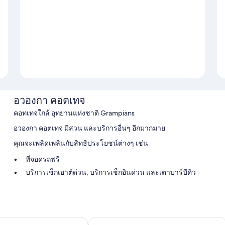
อวองกา คอตเทจ
คอทเทจใกล้ อุทยานแห่งชาติ Grampians
อวองกา คอตเทจ มีสวน และบริการอื่นๆ อีกมากมาย
คุณจะเพลิดเพลินกับสิทธิประโยชน์ต่างๆ เช่น
ที่จอดรถฟรี
บริการเช็กเอาต์ด่วน, บริการเช็กอินด่วน และเตาบาร์บีคิว
สิ่งอำนวยความสะดวกในห้องพัก
ห้องพักทั้งหมดที่ อวองกา คอตเทจ มีจุดเด่นด้านความสะดวกสบาย เช่น 
Pomonal Estate
สิ่งอำนวยความสะดวกเพิ่มเติมภายในห้องพักได้แก่
์ คอตเทจเจส