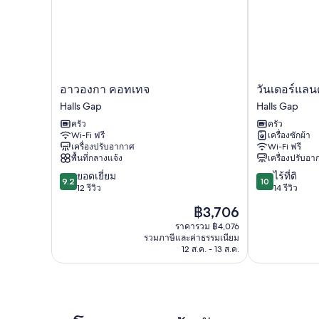
อาว
วัน
อาวองกา คอทเทจ
วันเดอร์แลน
องกา
เด
Halls Gap
Halls Gap
คอ
อร์
ครัว
ครัว
ทเทจ
แลนด์
Wi-Fi ฟรี
เครื่องซักผ้า
Halls
คอต
เครื่องปรับอากาศ
Wi-Fi ฟรี
Gap
เท
พื้นที่กลางแจ้ง
เครื่องปรับอ
จเจส
9.2
10.0
ยอดเยี่ยม
ไร้ที่ติ
Halls
9.2
10
จาก
จาก
12 รีวิว
14 รีวิว
Gap
10,
10,
ราคา
฿3,706
ยอด
ไร้
ปัจจุบัน
เยี่ยม,
ที่
ราคารวม ฿4,076
คือ
รวมภาษีและค่าธรรมเนียม
12
ติ,
฿3,706
12 ส.ค. - 13 ส.ค.
รีวิว
14
รีวิว