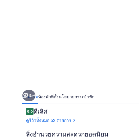
งกา
คอต
เทจ
15+
ภาพรวม
ห้องพัก
ที่ตั้ง
นโยบายการเข้าพัก
รีวิว
ดีเลิศ
8.6
8.6 จาก 10
ดูรีวิวทั้งหมด 52 รายการ
สิ่งอำนวยความสะดวกยอดนิยม