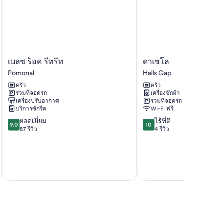
เบลซ
ดา
เบลซ ร็อค รีทรีท
ดาเซโล
ร็อค
เซโล
Pomonal
Halls Gap
รี
Halls
ครัว
ครัว
ทรีท
Gap
รวมที่จอดรถ
เครื่องซักผ้า
Pomonal
เครื่องปรับอากาศ
รวมที่จอดรถ
บริการซักรีด
Wi-Fi ฟรี
9.0
10.0
ยอดเยี่ยม
ไร้ที่ติ
9.0
10
จาก
จาก
87 รีวิว
4 รีวิว
10,
10,
ยอด
ไร้
เยี่ยม,
ที่
87
ติ,
รีวิว
4
รีวิว