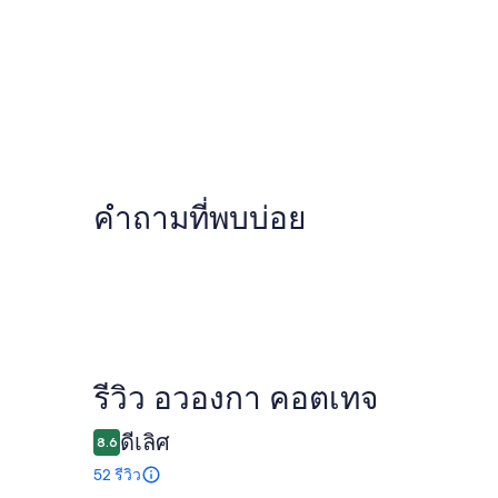
คำถามที่พบบ่อย
รีวิว
รีวิว อวองกา คอตเทจ
ดีเลิศ
8.6
52 รีวิว