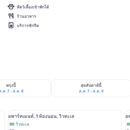
สัตว์เลี้ยงเข้าพักได้
ร้านอาหาร
บริการซักรีด
องพักว่างในพรุ่งนี้ ส.ค. 7 - ส.ค. 8
ตรวจสอบจำนวนห้องพักว่างในสุดสัปดาห์นี
พรุ่งนี้
สุดสัปดาห์นี้
ส.ค. 7 - ส.ค. 8
ส.ค. 7 - ส.ค. 9
ตารีด/โต๊ะรีดผ้า
ตู้นิรภัยในห้องพัก, โต๊ะทำงาน, เตารีด/โต
เปิด
เป
3
อพาร์ทเมนท์, 1 ห้องนอน, วิวทะเล
อพ
ภาพถ่าย
ภ
วิวทะเล