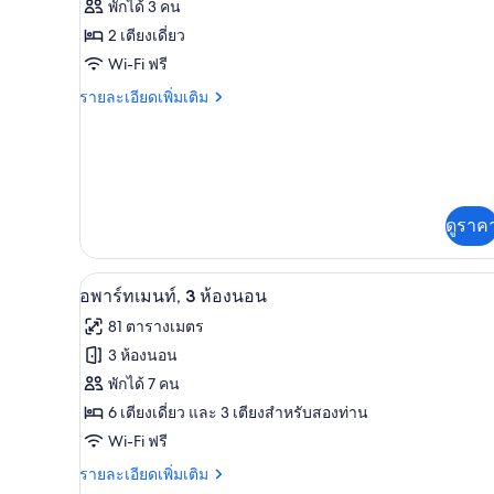
ทั้งหมด
ให้
พักได้ 3 คน
ของ
สำหรับ
2 เตียงเดี่ยว
ห้อง
อ
Wi-Fi ฟรี
พัก
พาร์
ราย
รายละเอียดเพิ่มเติม
ละเอียด
ท
เพิ่ม
เติม
เม
เกี่ยว
นท์,
กับ
อ
1
ดูราค
พาร์
ห้อง
ท
เม
นอน
อพาร์ทเมนท์, 3 ห้องนอน | ตู้นิร
เปิด
5
นท์,
อพาร์ทเมนท์, 3 ห้องนอน
1
ภาพถ่าย
81 ตารางเมตร
ห้อง
ทั้งหมด
นอน
3 ห้องนอน
ของ
พักได้ 7 คน
อ
6 เตียงเดี่ยว และ 3 เตียงสำหรับสองท่าน
Wi-Fi ฟรี
พาร์
ราย
รายละเอียดเพิ่มเติม
ท
ละเอียด