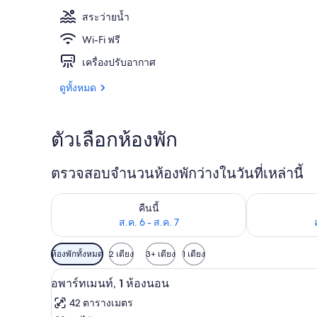
สระว่ายน้ำ
Wi-Fi ฟรี
ด้านหน้าที่พัก
เครื่องปรับอากาศ
ดูทั้งหมด
ตัวเลือกห้องพัก
ตรวจสอบจำนวนห้องพักว่างในวันที่เหล่านี้
ตรวจสอบจำนวนห้องพักว่างในคืนนี้ ส.ค. 6 - ส.ค. 7
ตรวจสอบจำนวนห้
คืนนี้
ส.ค. 6 - ส.ค. 7
ตัว
ห้องพักทั้งหมด
2 เตียง
3+ เตียง
1 เตียง
กรอง
ตู้นิรภัยในห้องพัก, โต๊ะทำงาน, เ
เปิด
4
อพาร์ทเมนท์, 1 ห้องนอน
ที่
ภาพถ่าย
มี
42 ตารางเมตร