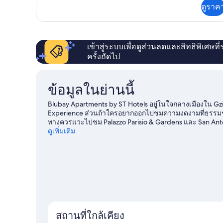
เพิ่ม
ดูราค
เติม
เกี่ยว
กับ
ห้อง
พัก
เข้าสู่ระบบเพื่อดูส่วนลดและสิทธิพิเศษที
ครั้งถัดไป
ข้อมูลในย่านนี้
Blubay Apartments by ST Hotels อยู่ในใจกลางเมืองใน G
Experience ส่วนถ้าใครอยากออกไปชมความงดงามที่ธรรมชาติร
ทางควรแวะไปชม Palazzo Parisio & Gardens และ San An
ว่าจะเป็นทัวร์ท่องเที่ยวทางเรือหรือว่ายน้ำ หรือจะเลือกกิจ
ดูเพิ่มเติม
คู่มือท่องเที่ยว Gzira
ดูโรงแรมกึ่งอพาร์ตเมนต์เพิ่มเติมใน Gzira
สถานที่ใกล้เคียง