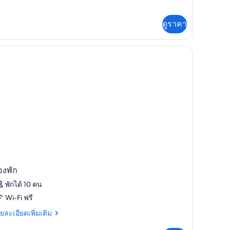
ub
cess)
ดูราคา
องพัก
พักได้ 10 คน
Wi-Fi ฟรี
ย
ยละเอียดเพิ่มเติม
เอียด