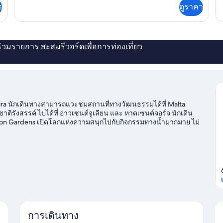
เพิ่ม
เพิ
า
ดูราคา
เติม
เต
เกี่ยว
เกี
กับ
กับ
ห้อง
ห้
พัก
พัก
่ร่วมรายการ สะสมรีวอร์ดเพื่อการท่องเที่ยว
zira นักเดินทางสามารถแวะชมสถานที่ทางวัฒนธรรมได้ที่ Malta
ังสรรค์ ไปได้ที่ อ่าวเซนต์จูเลียน และ หาดเซนต์จอร์จ นักเดิน
ton Gardens เปิดโลกแห่งความสนุกไปกับกิจกรรมทางน้ำมากมาย ไม่
กรรมกลางแจ้งอื่นๆ เช่น เส้นทางเดินเขา/ขี่จักรยานก็สนุกไม่แพ้กัน
ดู
การเดินทาง