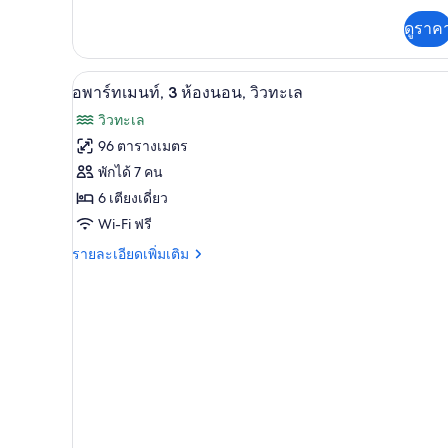
เม
เพิ่ม
ดูราค
เติม
นท์,
เกี่ยว
3
กับ
เครื่องชงกาแฟ/ชา, ไมโครเวฟ
เปิด
1
อ
อพาร์ทเมนท์, 3 ห้องนอน, วิวทะเล
ห้อง
พาร์
ภาพถ่าย
วิวทะเล
นอน
ท
ทั้งหมด
เม
96 ตารางเมตร
นท์,
ของ
พักได้ 7 คน
3
ห้อง
อ
6 เตียงเดี่ยว
นอน
Wi-Fi ฟรี
พาร์
ราย
รายละเอียดเพิ่มเติม
ท
ละเอียด
เม
เพิ่ม
เติม
นท์,
เกี่ยว
3
กับ
อ
ห้อง
พาร์
นอน,
ท
เม
วิว
นท์,