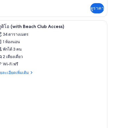
ิม
่ยว
ดูราคา
ู
ตู้นิรภัยในห้องพัก, โต๊ะทำงาน, เตารีด/โต๊ะรีดผ้
ิด
5
ูดิโอ (with Beach Club Access)
าพถ่าย
34 ตารางเมตร
้งหมด
1 ห้องนอน
อง
พักได้ 3 คน
ู
2 เตียงเดี่ยว
Wi-Fi ฟรี
โอ
with
ย
ยละเอียดเพิ่มเติม
เอียด
each
่ม
lub
ิม
ccess)
่ยว
ู
ith
ach