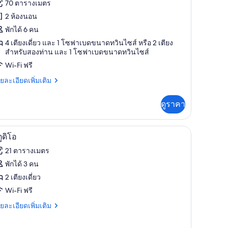
้งหมด
70 ตารางเมตร
อง
2 ห้องนอน
พักได้ 6 คน
4 เตียงเดี่ยว และ 1 โซฟาเบดขนาดทวินไซส์ หรือ 2 เตียง
ร์
สำหรับสองท่าน และ 1 โซฟาเบดขนาดทวินไซส์
Wi-Fi ฟรี
ม
ย
ยละเอียดเพิ่มเติม
์,
เอียด
่ม
ดูราคา
ิม
อง
่ยว
อน,
งพัก, โต๊ะทำงาน, เตารีด/โต๊ะรีดผ้า
ตู้นิรภัยในห้องพัก, โต๊ะทำงาน, เตารีด/โต๊ะรีดผ้
ิด
5
ูดิโอ
ร์
ว
าพถ่าย
21 ตารางเมตร
ะเล
้งหมด
พักได้ 3 คน
์,
อง
2 เตียงเดี่ยว
อง
ู
Wi-Fi ฟรี
น,
โอ
ย
ยละเอียดเพิ่มเติม
เอียด
เล
่ม