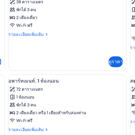
ทั้งหมด
ทั
38 ตารางเมตร
ของ
ข
พักได้ 3 คน
อ
2 เตียงเดี่ยว
อ
Wi-Fi ฟรี
พาร์
พา
ราย
รายละเอียดเพิ่มเติม
ท
ท
ละเอียด
เม
เ
เพิ่ม
รา
รา
เติม
นท์,
นท
ละ
เกี่ยว
เพิ
1
2
กับ
า
ดูราคา
เต
อ
ห้อง
ห้
เกี
พาร์
กับ
นอน,
น
ภัยในห้องพัก, โต๊ะทำงาน, เตารีด/โต๊ะรีดผ้า
ท
อพาร์ทเมนท์, 1 ห้องนอน | ตู้นิรภัยในห้อ
เปิด
เป
4
อ
อพาร์ทเมนท์, 1 ห้องนอน
สต
เม
พา
วิว
วิ
ภาพถ่าย
ภ
นท์,
72 ตารางเมตร
ท
1
ทะเล
ท
ทั้งหมด
ทั
เม
1 ห้องนอน
ห้อง
นท
ของ
ข
นอน,
พักได้ 3 คน
2
วิว
ห้
อ
2 เตียงเดี่ยว หรือ 1 เตียงสำหรับสองท่าน
สต
ทะเล
นอ
Wi-Fi ฟรี
พาร์
ดิ
รา
รา
วิว
ละ
ทะ
ราย
รายละเอียดเพิ่มเติม
ท
เพิ
ละเอียด