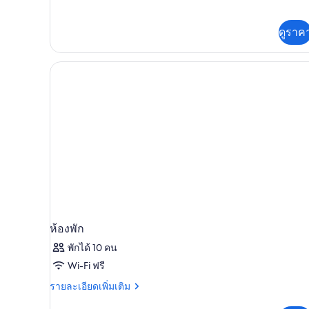
3
ทะเล
ห้อง
นอน,
ดูราค
วิว
ทะเล
ห้องพัก
พักได้ 10 คน
Wi-Fi ฟรี
ราย
รายละเอียดเพิ่มเติม
ละเอียด