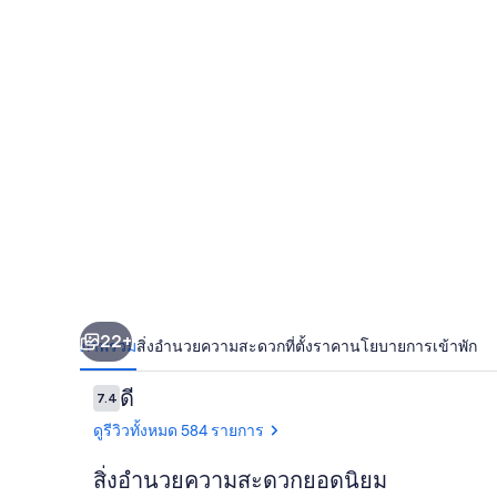
ST
Hotels
22+
ภาพรวม
สิ่งอำนวยความสะดวก
ที่ตั้ง
ราคา
นโยบายการเข้าพัก
รีวิว
ดี
7.4
7.4 จาก 10
ดูรีวิวทั้งหมด 584 รายการ
สิ่งอำนวยความสะดวกยอดนิยม