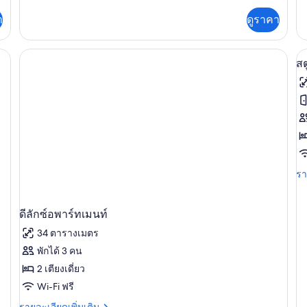
เต
เม
เพิ่ม
เกี
า
ดูราคา
เติม
นท์,
กับ
เกี่ยว
สต
1
กับ
, เตาประกอบอาหาร
ดิ
เป
อ
สต
ห้อง
โอ
พาร์
ภ
นอน
ท
ทั
เม
นท์,
ข
1
ห้อง
สต
นอน
ดิ
(
รา
รา
ละ
B
เพิ
C
เต
ดีลักซ์อพาร์ทเมนท์
A
เกี
34 ตารางเมตร
กับ
สต
พักได้ 3 คน
ดิ
2 เตียงเดี่ยว
โอ
(w
Wi-Fi ฟรี
Be
ราย