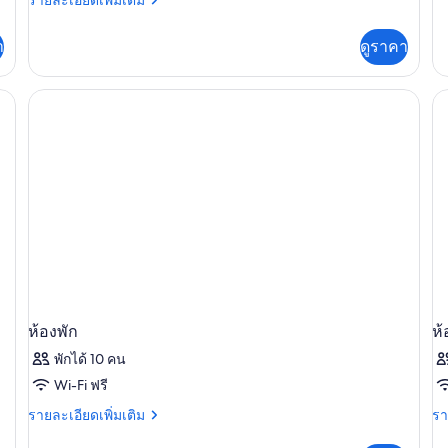
รายละเอียดเพิ่มเติม
Cl
ละเอียด
Ac
เพิ่ม
า
ดูราคา
เติม
เกี่ยว
กับ
ดี
ลัก
ซ์อ
พาร์
ท
เม
นท์
ห้องพัก
ห้
พักได้ 10 คน
Wi-Fi ฟรี
ราย
รา
รายละเอียดเพิ่มเติม
รา
ละเอียด
ละ