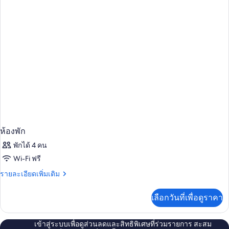
DOUBLE
STANDARD
ห้องพัก
พักได้ 4 คน
Wi-Fi ฟรี
ราย
รายละเอียดเพิ่มเติม
ละเอียด
เพิ่ม
เลือกวันที่เพื่อดูราคา
เติม
เกี่ยว
กับ
เข้าสู่ระบบเพื่อดูส่วนลดและสิทธิพิเศษที่ร่วมรายการ สะสม
ห้อง