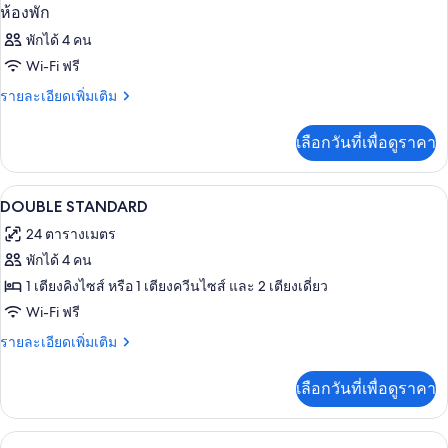
ห้องพัก
พักได้ 4 คน
Wi-Fi ฟรี
ราย
รายละเอียดเพิ่มเติม
ละเอียด
เพิ่ม
เลือกวันที่เพื่อดูราคา
เติม
เกี่ยว
กับ
ตู้นิรภัยในห้องพัก, โต๊ะทำงาน, ผ้าม่านก
เปิด
2
ห้อง
DOUBLE STANDARD
พัก
ภาพถ่าย
24 ตารางเมตร
ทั้งหมด
พักได้ 4 คน
ของ
1 เตียงคิงไซส์ หรือ 1 เตียงควีนไซส์ และ 2 เตียงเดี่ยว
DOUBLE
Wi-Fi ฟรี
STANDARD
ราย
รายละเอียดเพิ่มเติม
ละเอียด
เพิ่ม
เลือกวันที่เพื่อดูราคา
เติม
เกี่ยว
กับ