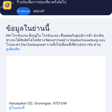
รีวอร์ดเพื่อการท่องเที่ยวครั้งถัดไป
พัก
เข้าสู่ระบบ
สมัครฟรี
ข้อมูลในย่านนี้
NH โกรนิงเกน ตั้งอยู่ใน โกรนินเจน เชื่อมต่อกับศูนย์การค้า นักเดิน
ทางจะได้สัมผัสไฮไลท์ทางวัฒนธรรมอย่าง Stadsschouwburg และ
โรงละคร De Oosterpoort รวมถึงไปเยือนที่เที่ยวเด่นๆ เช่น สวน
Prinsenhof และ ศูนย์ศิลปะ โกรนิงเงิน นักเดินทางควรแวะไปชม
ดูเพิ่มเติม
Visual Arts Centre และ ฮอร์ทัส ฮาเรน
ดูคู่มือท่องเที่ยว โกรนินเจน
Hanzeplein 132, Groningen, 9713 GW
ดูในแผนที่