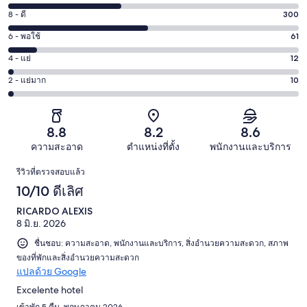
10
8 - ดี
300
คะแนน
-
8
6 - พอใช้
61
คะแนน
ดี
-
6
เลิศ
4 - แย่
12
คะแนน
ดี
-
241
4
300
2 - แย่มาก
10
คะแนน
พอใช้
จาก
-
จาก
2
61
624
แย่
624
-
จาก
รีวิว
12
รีวิว
แย่
8.8
8.2
8.6
624
จาก
มาก
รีวิว
ความสะอาด
ตำแหน่งที่ตั้ง
พนักงานและบริการ
624
10
รีวิว
รีวิว
รีวิวที่ตรวจสอบแล้ว
จาก
10/10 ดีเลิศ
624
รีวิว
RICARDO ALEXIS
8 มิ.ย. 2026
ชื่นชอบ: ความสะอาด, พนักงานและบริการ, สิ่งอำนวยความสะดวก, สภาพ
ของที่พักและสิ่งอำนวยความสะดวก
แปลด้วย Google
Excelente hotel