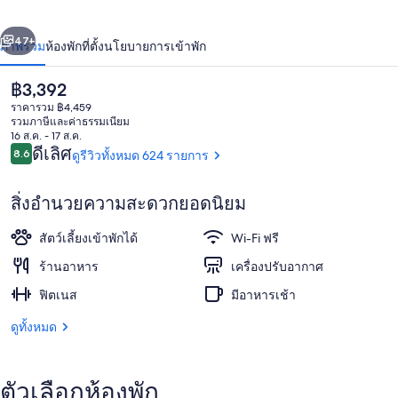
เกน
่อน
ถัดไป
น้า
47+
ภาพรวม
ห้องพัก
ที่ตั้ง
นโยบายการเข้าพัก
ราคา
฿3,392
ปัจจุบัน
ราคารวม ฿4,459
฿3,392
รวมภาษีและค่าธรรมเนียม
16 ส.ค. - 17 ส.ค.
รีวิว
ดีเลิศ
8.6
ดูรีวิวทั้งหมด 624 รายการ
8.6 จาก 10
สิ่งอำนวยความสะดวกยอดนิยม
บาร์ (ในที่พัก)
สัตว์เลี้ยงเข้าพักได้
Wi-Fi ฟรี
ร้านอาหาร
เครื่องปรับอากาศ
ฟิตเนส
มีอาหารเช้า
ดูทั้งหมด
ตัวเลือกห้องพัก