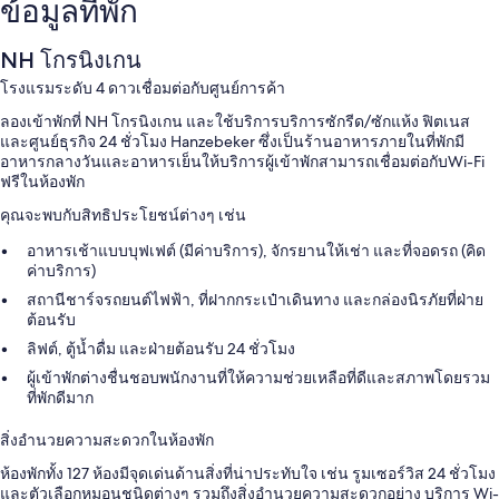
ข้อมูลที่พัก
NH โกรนิงเกน
โรงแรมระดับ 4 ดาวเชื่อมต่อกับศูนย์การค้า
ลองเข้าพักที่ NH โกรนิงเกน และใช้บริการบริการซักรีด/ซักแห้ง ฟิตเนส
และศูนย์ธุรกิจ 24 ชั่วโมง Hanzebeker ซึ่งเป็นร้านอาหารภายในที่พักมี
อาหารกลางวันและอาหารเย็นให้บริการผู้เข้าพักสามารถเชื่อมต่อกับWi-Fi
ฟรีในห้องพัก
คุณจะพบกับสิทธิประโยชน์ต่างๆ เช่น
อาหารเช้าแบบบุฟเฟต์ (มีค่าบริการ), จักรยานให้เช่า และที่จอดรถ (คิด
ค่าบริการ)
สถานีชาร์จรถยนต์ไฟฟ้า, ที่ฝากกระเป๋าเดินทาง และกล่องนิรภัยที่ฝ่าย
ต้อนรับ
ลิฟต์, ตู้น้ำดื่ม และฝ่ายต้อนรับ 24 ชั่วโมง
ผู้เข้าพักต่างชื่นชอบพนักงานที่ให้ความช่วยเหลือที่ดีและสภาพโดยรวม
ที่พักดีมาก
สิ่งอำนวยความสะดวกในห้องพัก
ห้องพักทั้ง 127 ห้องมีจุดเด่นด้านสิ่งที่น่าประทับใจ เช่น รูมเซอร์วิส 24 ชั่วโมง
และตัวเลือกหมอนชนิดต่างๆ รวมถึงสิ่งอำนวยความสะดวกอย่าง บริการ Wi-