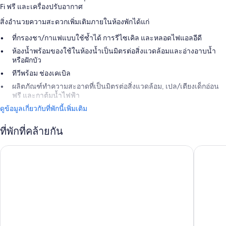
Fi ฟรี และเครื่องปรับอากาศ
สิ่งอำนวยความสะดวกเพิ่มเติมภายในห้องพักได้แก่
ที่กรองชา/กาแฟแบบใช้ซ้ำได้ การรีไซเคิล และหลอดไฟแอลอีดี
ห้องน้ำพร้อมของใช้ในห้องน้ำเป็นมิตรต่อสิ่งแวดล้อมและอ่างอาบน้ำ
หรือฝักบัว
ทีวีพร้อม ช่องเคเบิล
ผลิตภัณฑ์ทำความสะอาดที่เป็นมิตรต่อสิ่งแวดล้อม, เปล/เตียงเด็กอ่อน
ฟรี และกาต้มน้ำไฟฟ้า
ดูข้อมูลเกี่ยวกับที่พักนี้เพิ่มเติม
ที่พักที่คล้ายกัน
โรงแรม Leonardo Groningen City Center
โซเชียลฮ