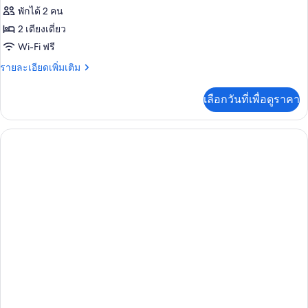
ของ
พักได้ 2 คน
ห้อง
2 เตียงเดี่ยว
Wi-Fi ฟรี
ซู
ราย
รายละเอียดเพิ่มเติม
พี
ละเอียด
เรีย
เพิ่ม
เลือกวันที่เพื่อดูราคา
เติม
(View)
เกี่ยว
กับ
ห้อง
ซู
พี
เรีย
(View)