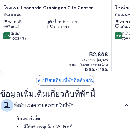
โรงแรม
โซ
โรงแรม Leonardo Groningen City Center
โซเชียล
Leonardo
เชีย
บินเนนชต
บินเนน
Groningen
ลฮับ
Wi-Fi ฟรี
เครื่องปรับอากาศ
Wi-Fi 
City
โก
ฟิตเนส
มีอาหารเช้า
เครื่อ
Center
รนิง
บิน
เงิน
8.6
8.8
ดีเลิศ
ดีเลิ
8.6
8.8
เนนชต
บิน
จาก
จาก
1,003 รีวิว
709 ร
เนนชต
10,
10,
ดี
ดี
ราคา
฿2,868
เลิศ,
เลิศ,
ปัจจุบัน
1,003
709
ราคารวม ฿3,825
คือ
รีวิว
รีวิว
รวมภาษีและค่าธรรมเนียม
฿2,868
16 ส.ค. - 17 ส.ค.
เปรียบเทียบที่พักที่คล้ายกัน
ข้อมูลเพิ่มเติมเกี่ยวกับที่พักนี้
สิ่งอำนวยความสะดวกในที่พัก
อินเทอร์เน็ต
มีให้บริการทุกห้อง: Wi-Fi ฟรี