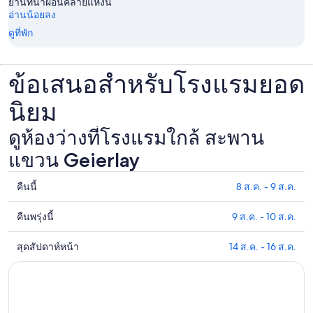
ย่านที่น่าผ่อนคลายแห่งนี้
อ่านน้อยลง
ดูที่พัก
ข้อเสนอสำหรับโรงแรมยอด
นิยม
ดูห้องว่างที่โรงแรมใกล้ สะพาน
แขวน Geierlay
คืนนี้
8 ส.ค. - 9 ส.ค.
ดูรา
คา
คืนพรุ่งนี้
9 ส.ค. - 10 ส.ค.
ดูรา
ที่พัก
คา
ใกล้
สุดสัปดาห์หน้า
14 ส.ค. - 16 ส.ค.
ดูรา
ที่พัก
สะพาน
คา
ใกล้
แขวน
ที่พัก
กับ
Geierlay
ใกล้
สะพาน
สำหรับ