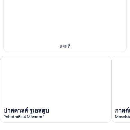
สะพาน
แขวน
คืน
แขวน
Geierlay
นี้,
Geierlay
สำหรับ
8
สำหรับ
คืน
ส.ค.
สุด
พรุ่ง
-
สัปดาห์
9
นี้,
หน้า,
ส.ค.
9
แผนที่
14
ส.ค.
ส.ค.
ปาสคาลส์ รูเอสตูบ
กาสต์เฮา
-
-
10
16
ส.ค.
ส.ค.
ปาสคาลส์ รูเอสตูบ
กาสต์
Pohlstraße 4 Mörsdorf
Moselstr