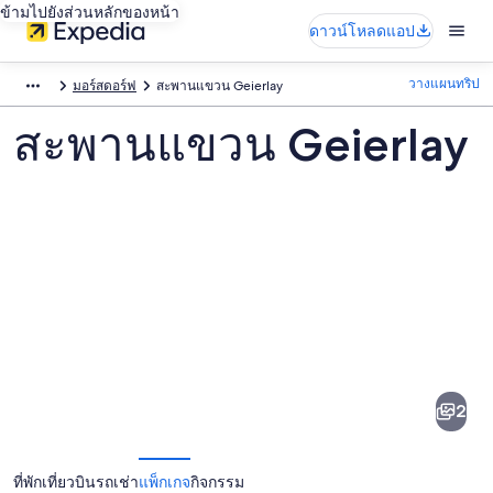
ข้ามไปยังส่วนหลักของหน้า
ดาวน์โหลดแอป
วางแผนทริป
มอร์สดอร์ฟ
สะพานแขวน Geierlay
สะพานแขวน Geierlay
ภาพ
สะพาน
2
แขวน
Geierlay
ที่พัก
เที่ยวบิน
รถเช่า
แพ็กเกจ
กิจกรรม