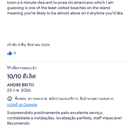
town a 6 minute descent to praia do americano which I am
guessing is one of the least visited beaches on the island,
meaning you're likely to be almost alone on it anytime you'd like.
It is so quiet and peaceful, and getting to town is very easy with
either the bus or taxi system, and we did not regret not staying
in centro. It is very close to praias cacimba, Sancho, baia do
porcos (we walked to all 3). The staff is lovely and super helpful
and will make you feel at ease your whole stay, they will help you
plan anything you want to do stress free. Kimberlly was
เข้าพัก 4 คืน, สิงหาคม 2026
especially knowledgeable and helpful to us. The breakfast is
0
delicious and has many options available right when you get up.
There are not many total rooms and they are perfectly situated
for privacy and an incredible ocean view. They even made one
รีวิวที่ตรวจสอบแล้ว
of us an unexpected birthday treat. Very reasonable price for
10/10 ดีเลิศ
what you get for Noronha. Overall one of the BEST hotel
experiences I have ever had and make enjoying Noronha even
ANDRE BRITO
easier!!
23 ก.พ. 2026
ชื่นชอบ: ความสะอาด, พนักงานและบริการ, สิ่งอำนวยความสะดวก
แปลด้วย Google
Surpreendido positivamente pelo excelente serviço,
cordialidade e instalações, localização perfeita, staff impecável
Recomendo