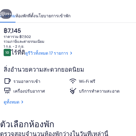
อิม
่อน
ถัดไป
น้า
39+
ภาพรวม
ห้องพัก
ที่ตั้ง
นโยบายการเข้าพัก
มิม
ราคา
฿7,145
ปัจจุบัน
ราคารวม ฿7,502
฿7,145
รวมภาษีและค่าธรรมเนียม
1 ก.ย. - 2 ก.ย.
รีวิว
ไร้ที่ติ
10
ดูรีวิวทั้งหมด 17 รายการ
10 จาก 10
สิ่งอำนวยความสะดวกยอดนิยม
ที่อาบแดด
รวมอาหารเช้า
Wi-Fi ฟรี
เครื่องปรับอากาศ
บริการทำความสะอาด
ดูทั้งหมด
ตัวเลือกห้องพัก
ตรวจสอบจำนวนห้องพักว่างในวันที่เหล่านี้