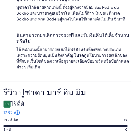
พูซาดาใกล้ชายหาดแห่งนี้ ตั้งอยู่ห่างจากป้อม Sao Pedro do
Boldro และปรายาดูอเมริกาโน เพียงไม่กี่ก้าว ในขณะที่ หาด
Boldro และ หาด Bode อยู่ห่างไปโดยใช้เวลาเดินไม่เกิน 5 นาที
ฉันสามารถยกเลิกการจองฟรีและรับเงินคืนได้เต็มจำนวน
หรือไม่
ได้ ที่พักแห่งนี้สามารถยกเลิกได้ฟรีสำหรับห้องพักบางประเภท
เพราะความยืดหยุ่นเป็นสิ่งสำคัญ โปรดดูนโยบายการยกเลิกของ
ที่พักบนเว็บไซต์ของเราเพื่อดูรายละเอียดข้อยกเว้นหรือข้อกำหนด
ต่างๆ เพิ่มเติม
รีวิว ปูซาดา มาร์ อิม มิม
รีวิว
ไร้ที่ติ
10
17 รีวิว
10 - ดีเลิศ
17
คะแนน
10
8 - ดี
0
คะแนน