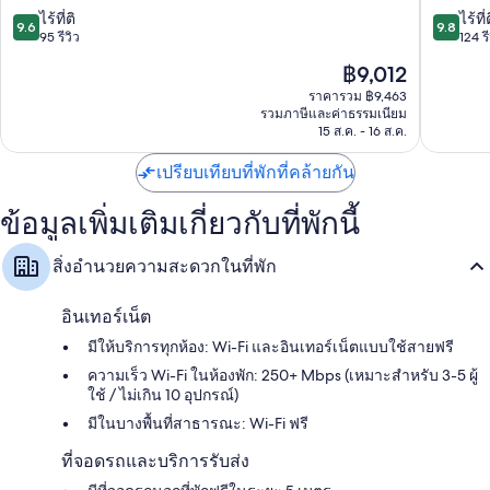
ตริ
9.6
9.8
ไร้ที่ติ
ไร้ที่
9.6
9.8
นตา
จาก
จาก
95 รีวิว
124 รี
10,
10,
ราคา
฿9,012
ไร้
ไร้
ปัจจุบัน
ที่
ที่
ราคารวม ฿9,463
คือ
รวมภาษีและค่าธรรมเนียม
ติ,
ติ,
฿9,012
15 ส.ค. - 16 ส.ค.
95
124
รีวิว
รีวิว
เปรียบเทียบที่พักที่คล้ายกัน
ข้อมูลเพิ่มเติมเกี่ยวกับที่พักนี้
สิ่งอำนวยความสะดวกในที่พัก
อินเทอร์เน็ต
มีให้บริการทุกห้อง: Wi-Fi และอินเทอร์เน็ตแบบใช้สายฟรี
ความเร็ว Wi-Fi ในห้องพัก: 250+ Mbps (เหมาะสำหรับ 3-5 ผู้
ใช้ / ไม่เกิน 10 อุปกรณ์)
มีในบางพื้นที่สาธารณะ: Wi-Fi ฟรี
ที่จอดรถและบริการรับส่ง