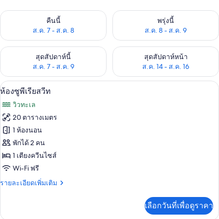
ตรวจสอบจำนวนห้องพักว่างในคืนนี้ ส.ค. 7 - ส.ค. 8
ตรวจสอบจำนวนห้องพักว่างในพรุ่ง
คืนนี้
พรุ่งนี้
ส.ค. 7 - ส.ค. 8
ส.ค. 8 - ส.ค. 9
ตรวจสอบจำนวนห้องพักว่างในสุดสัปดาห์นี้ ส.ค. 7 - ส.ค. 9
ตรวจสอบจำนวนห้องพักว่างในสุดส
สุดสัปดาห์นี้
สุดสัปดาห์หน้า
ส.ค. 7 - ส.ค. 9
ส.ค. 14 - ส.ค. 16
ห้องซูพีเรียสวีท | มินิบาร์, ห้องเก็บเสีย
เปิด
6
ห้องซูพีเรียสวีท
ภาพถ่าย
วิวทะเล
ทั้งหมด
20 ตารางเมตร
ของ
1 ห้องนอน
ห้อง
พักได้ 2 คน
1 เตียงควีนไซส์
ซู
Wi-Fi ฟรี
พี
ราย
รายละเอียดเพิ่มเติม
เรีย
ละเอียด
สวีท
เพิ่ม
เลือกวันที่เพื่อดูราคา
เติม
เกี่ยว