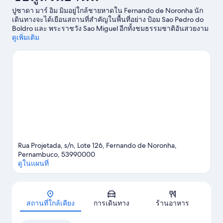
ปูซาดา มาร์ อิม มิมอยู่ใกล้ชายหาดใน Fernando de Noronha นัก
เดินทางจะได้เยือนสถานที่สำคัญในพื้นที่อย่าง ป้อม Sao Pedro do
Boldro และ พระราชวัง Sao Miguel อีกทั้งชมธรรมชาติอันสวยงาม
ณ ปรายาดูอเมริกาโน และ หาด Bode นี่คือโอกาสให้คุณสนุกเร้าใจ
ดูเพิ่มเติม
ไปกับกิจกรรมเอาท์ดอร์อย่างดำน้ำสน็อกเกิล
ดูคู่มือท่องเที่ยว
Fernando de Noronha
ดูปูซาดาเพิ่มเติมใน Fernando de Noronha
Rua Projetada, s/n, Lote 126, Fernando de Noronha,
Pernambuco, 53990000
ดูในแผนที่
แผนที่
สถานที่ใกล้เคียง
การเดินทาง
ร้านอาหาร