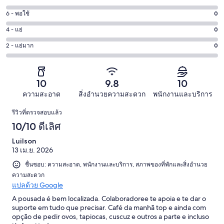
-
8
6 - พอใช้
0
คะแนน
ดี
-
6
เลิศ
4 - แย่
0
คะแนน
ดี
-
17
4
0
2 - แย่มาก
0
คะแนน
พอใช้
จาก
-
จาก
2
0
17
แย่
17
-
จาก
รีวิว
0
รีวิว
แย่
10
9.8
10
17
จาก
มาก
รีวิว
ความสะอาด
สิ่งอำนวยความสะดวก
พนักงานและบริการ
17
0
รีวิว
รีวิว
รีวิวที่ตรวจสอบแล้ว
จาก
10/10 ดีเลิศ
17
รีวิว
Luilson
13 เม.ย. 2026
ชื่นชอบ: ความสะอาด, พนักงานและบริการ, สภาพของที่พักและสิ่งอำนวย
ความสะดวก
แปลด้วย Google
A pousada é bem localizada. Colaboradoree te apoia e te dar o
suporte em tudo que precisar. Café da manhã top e ainda com
opção de pedir ovos, tapiocas, cuscuz e outros a parte e incluso