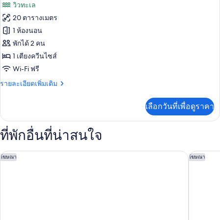
ภาพถ่าย
วิวทะเล
สิ
ทั้งหมด
ก
20 ตารางเมตร
สวี
ของ
1 ห้องนอน
ท
ห้อง
พักได้ 2 คน
1 เตียงควีนไซส์
แก
Wi-Fi ฟรี
รนด์
ราย
รายละเอียดเพิ่มเติม
สวีท
ละเอียด
เพิ่ม
เลือกวันที่เพื่อดูราคา
เติม
เกี่ยว
กับ
ที่พักอื่นที่น่าสนใจ
ห้อง
แก
รนด์
Pousada Maria Bonita Noronha
โรงแรม P
โฆษณา
โฆษณา
สวี
ท