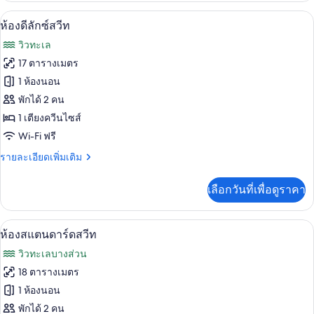
กับ
ห้องดีลักซ์สวีท | มินิบาร์, ห้องเก็บเสียง
เปิด
5
ห้อง
ห้องดีลักซ์สวีท
ซู
ภาพถ่าย
วิวทะเล
พี
ทั้งหมด
เรีย
17 ตารางเมตร
สวี
ของ
1 ห้องนอน
ท
ห้อง
พักได้ 2 คน
1 เตียงควีนไซส์
ดี
Wi-Fi ฟรี
ลัก
ราย
รายละเอียดเพิ่มเติม
ซ์
ละเอียด
สวีท
เพิ่ม
เลือกวันที่เพื่อดูราคา
เติม
เกี่ยว
กับ
ห้องสแตนดาร์ดสวีท | มินิบาร์, ห้องเก็บเ
เปิด
6
ห้อง
ห้องสแตนดาร์ดสวีท
ดี
ภาพถ่าย
วิวทะเลบางส่วน
ลัก
ทั้งหมด
ซ์
18 ตารางเมตร
สวี
ของ
1 ห้องนอน
ท
ห้อง
พักได้ 2 คน