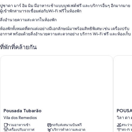
ปูซาดา มาร์ อิม มิม มีอาหารเช้าแบบบุฟเฟต์ฟรี และบริการอื่นๆ อีกมากมาย
ผู้เข้าพักสามารถเชื่อมต่อกับWi-Fi ฟรีในห้องพัก
สิ่งอำนวยความสะดวกในห้องพัก
ห้องพักทั้งหมดที่ตกแต่งอย่างมีเอกลักษณ์มาพร้อมสิทธิพิเศษ เช่น เครื่องปรับ
อากาศ พร้อมด้วยสิ่งอำนวยความสะดวกอย่าง บริการ Wi-Fi ฟรี และห้องเก็บ
เสียง
ที่พักที่คล้ายกัน
สิ่งอำนวยความสะดวกเพิ่มเติมได้แก่
ห้องน้ำพร้อมฝักบัวและไดร์เป่าผม
Pousada Tubarão
POUSAD
Pousada
POUSA
Pousada Tubarão
POUS
Tubarão
AMAR
Vila dos Remedios
วิลา ดา
Vila
NORON
รวมอาหารเช้า
รถรับส่งสนามบินฟรี
สระว่า
dos
วิลา
เครื่องปรับอากาศ
บริการทำความสะอาด
Wi-Fi 
Remedios
ดา