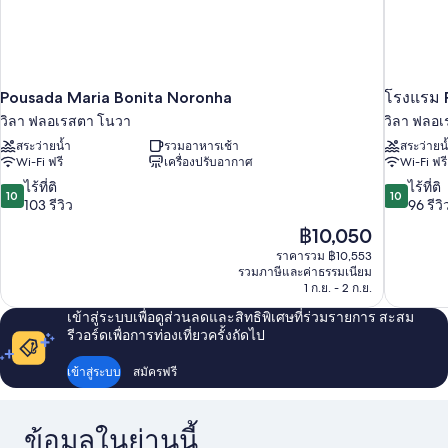
Pousada Maria Bonita Noronha
โรงแรม 
วิลา ฟลอเรสตา โนวา
วิลา ฟลอ
สระว่ายน้ำ
รวมอาหารเช้า
สระว่ายน
Wi-Fi ฟรี
เครื่องปรับอากาศ
Wi-Fi ฟรี
10.0
10.0
ไร้ที่ติ
ไร้ที่ติ
10
10
จาก
จาก
103 รีวิว
96 รีวิ
10,
10,
ราคา
฿10,050
ไร้
ไร้
ปัจจุบัน
ราคารวม ฿10,553
ที่
ที่
คือ
รวมภาษีและค่าธรรมเนียม
ติ,
ติ,
฿10,050
1 ก.ย. - 2 ก.ย.
103
96
รีวิว
รีวิว
เข้าสู่ระบบเพื่อดูส่วนลดและสิทธิพิเศษที่ร่วมรายการ สะสม
รีวอร์ดเพื่อการท่องเที่ยวครั้งถัดไป
เข้าสู่ระบบ
สมัครฟรี
ข้อมูลในย่านนี้