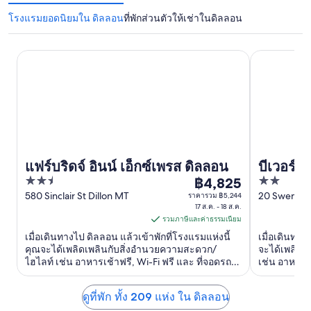
โรงแรมยอดนิยมใน ดิลลอน
ที่พักส่วนตัวให้เช่าในดิลลอน
แฟร์บริดจ์ อินน์ เอ็กซ์เพรส ดิลลอน
บีเวอร์เฮด ล
แฟร์บริดจ์ อินน์ เอ็กซ์เพรส ดิลลอน
บีเวอร์เ
2.5
2
฿4,825
ราคา
out
out
580 Sinclair St Dillon MT
20 Swenson
ราคารวม ฿5,244
฿4,825
17 ส.ค. - 18 ส.ค.
of
of
ต่อ
รวมภาษีและค่าธรรมเนียม
5
5
คืน
เมื่อเดินทางไป ดิลลอน แล้วเข้าพักที่โรงแรมแห่งนี้
เมื่อเดินทาง
เข้า
คุณจะได้เพลิดเพลินกับสิ่งอำนวยความสะดวก/
จะได้เพลิดเ
ไฮไลท์ เช่น อาหารเช้าฟรี, Wi-Fi ฟรี และ ที่จอดรถ
เช่น อาหารเช
พัก
ฟรี ผู้เข้าพักที่จองกับเรารีวิวว่าชอบอาหารเช้าและ
พักที่จองกั
17
พนักงานเป็นพิเศษ ...
เป็นพิเศษ ...
ดูที่พัก ทั้ง 209 แห่ง ใน ดิลลอน
ส.ค.