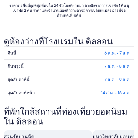
ถึง
ราคาต่อคืนที่ถูกที่สุดที่พบใน 24 ชั่วโมงที่ผ่านมา อ้างอิงจากการเข้าพัก 1 คืน ผู้
18
เข้าพัก 2 คน ราคาและจำนวนห้องพักว่างอาจมีการเปลี่ยนแปลง อาจมีข้อ
กำหนดเพิ่มเติม
ส.ค.
ดูห้องว่างที่โรงแรมใน ดิลลอน
คืนนี้
6 ส.ค. - 7 ส.ค.
ดูรา
คา
คืนพรุ่งนี้
7 ส.ค. - 8 ส.ค.
ดูรา
ที่พัก
คา
ใน
สุดสัปดาห์นี้
7 ส.ค. - 9 ส.ค.
ดูรา
ที่พัก
ดิล
คา
ใน
ลอน
สุดสัปดาห์หน้า
14 ส.ค. - 16 ส.ค.
ดูรา
ที่พัก
ดิล
สำหรับ
คา
ใน
ลอน
คืน
ที่พัก
ที่พักใกล้สถานที่ท่องเที่ยวยอดนิยม
ดิล
สำหรับ
นี้,
ใน
ลอน
ใน ดิลลอน
คืน
6
ดิล
สำหรับ
พรุ่ง
ส.ค.
ลอน
สุด
นี้,
-
สวนรัฐบานนัค
มหาวิทยาลัยมอนทา