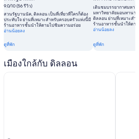
สำหรับ
สัปดาห์
7
7
9.0/10 (56 รีวิว)
เดินชมบรรยากาศมหาวิทยา
สุด
นี้,
ส.ค.
ส.ค.
มหาวิทยาลัยมอนทานาตะว
สวนรัฐบานนัค, ดิลลอน เป็นที่เที่ยวที่ใครก็ต้อง
สัปดาห์
7
ดิลลอน ย่านที่เหมาะสำหร
-
ประทับใจ ย่านที่เหมาะสำหรับครอบครัวแห่งนี้มี
ร้านอาหารชั้นนำให้ตา
หน้า,
ร้านอาหารชั้นนำให้ตามไปชิมความอร่อย
ส.ค.
8
อ่านน้อยลง
อ่านน้อยลง
14
-
ส.ค.
ส.ค.
9
ดูที่พัก
ดูที่พัก
-
ส.ค.
16
ส.ค.
เมืองใกล้กับ ดิลลอน