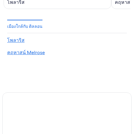
โพลาริส
คฤหาสน์
เมืองใกล้กับ ดิลลอน
โพลาริส
คฤหาสน์ Melrose