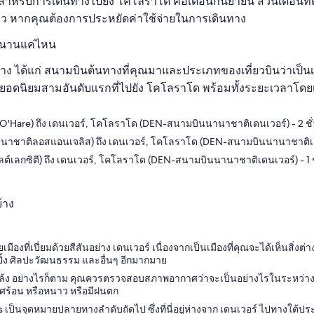
ีที่สุดสำหรับการเดินทางไปยัง โคโลราโด คือเดือนกันยายน ส่วนเดือนที
่าว หากคุณต้องการประหยัดค่าใช้จ่ายในการเดินทาง
างนานแค่ไหน
ง ได้แก่ สนามบินต้นทางที่คุณมาและประเภทของเที่ยวบินว่าเป็นเที่
อดนิยมสามอันดับแรกที่ไปยัง โคโลราโด พร้อมทั้งระยะเวลาโดยเฉลี
'Hare) ถึง เดนเวอร์, โคโลราโด (DEN-สนามบินนานาชาติเดนเวอร์) - 2 ชั
นาชาติลอสแอนเจลิส) ถึง เดนเวอร์, โคโลราโด (DEN-สนามบินนานาชาติเดนเ
์เลกซิตี) ถึง เดนเวอร์, โคโลราโด (DEN-สนามบินนานาชาติเดนเวอร์) - 1 ช
้าง
ืองที่เปี่ยมด้วยสีสันอย่าง เดนเวอร์ เนื่องจากเป็นเมืองที่คุณจะได้เห็นสิ่งต
ปิ้ง ศิลปะวัฒนธรรม และอื่นๆ อีกมากมาย
้ง อย่างไรก็ตาม คุณควรตรวจสอบสภาพอากาศว่าจะเป็นอย่างไรในระหว่างที่คุณเ
าศร้อน หรือหนาว หรือมีฝนตก
เป็นจุดหมายปลายทางลำดับถัดไป ซึ่งที่นี่อยู่ห่างจาก เดนเวอร์ ไปทางใต้ประม