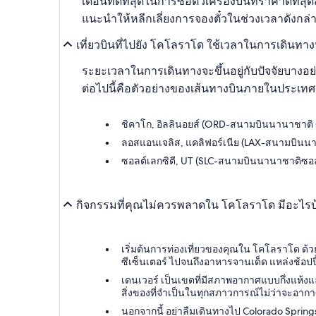
เดือนที่ดีที่สุดในการซื้อตั๋วเครื่องบินที่ราคาด
แนะนำให้หลีกเลี่ยงการจองตั๋วในช่วงเวลาดังกล
เที่ยวบินที่ไปยัง โคโลราโด ใช้เวลาในการเดินท
ระยะเวลาในการเดินทางจะขึ้นอยู่กับปัจจัยบางอย่า
ต่อไปนี้คือตัวอย่างของเส้นทางบินภายในประเทศย
ชิคาโก, อิลลินอยส์ (ORD-สนามบินนานาชาติ O
ลอสแอนเจลิส, แคลิฟอร์เนีย (LAX-สนามบินนา
ซอลต์เลกซิตี, UT (SLC-สนามบินนานาชาติซอลต
กิจกรรมที่คุณไม่ควรพลาดใน โคโลราโด มีอะไรบ
เริ่มต้นการท่องเที่ยวของคุณใน โคโลราโด ด้วยเม
ซีเซ็นเตอร์ ไปจนถึงอาหารจานเด็ด แหล่งช้อป
เดนเวอร์ เป็นเขตที่มีสภาพอากาศแบบกึ่งแห้งแล
สิ่งของที่จำเป็นในทุกสภาวการณ์ไม่ว่าจะอาก
นอกจากนี้ อย่าลืมเดินทางไป Colorado Springs 