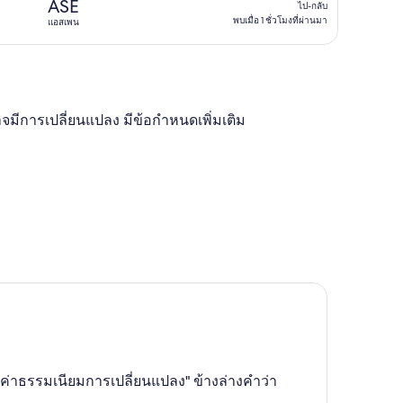
ไป-
ASE
วัน
ไป-กลับ
กลับ,
พบเมื่อ 1 ชั่วโมงที่ผ่านมา
แอสเพน
ที่
พบ
ผ่าน
เมื่อ
มา
1
ชั่วโมง
จมีการเปลี่ยนแปลง มีข้อกำหนดเพิ่มเติม
ที่
ผ่าน
มา
 1 วันที่ผ่านมา
่มีค่าธรรมเนียมการเปลี่ยนแปลง" ข้างล่างคำว่า