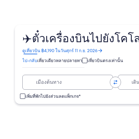
✈️ตั๋วเครื่องบินไปยังโค
เปิด
ดูเที่ยวบิน ฿4,190 ในวันศุกร์ 11 ก.ย. 2026
ใน
ไป-กลับ
เที่ยวเดียว
หลายปลายทาง
เที่ยวบินตรงเท่านั้น
หน้าต่าง
ใหม่
เมืองต้นทาง
เดินทางไปยัง
เพิ่มที่พักไปยังส่วนลดแพ็กเกจ*