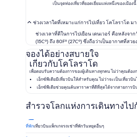
เป็นจุดท่องเที่ยวที่ยอดเยี่ยมแห่งหนึ่งของเมืองนี้
ช่วงเวลาใดที่เหมาะแก่การไปเที่ยว โคโลราโด มาก
ช่วงเวลาที่ดีในการไปเยือน เดนเวอร์ คือหลังจากวัน
(15Cº) ถึง 80Fº (27Cº) ซึ่งถือว่าเป็นอากาศที่สวย
จองได้อย่างสบายใจ
เกี่ยวกับโคโลราโด
เกี่ยวกับโคโลราโด
เพื่อตอบรับความต้องการของผู้เดินทางทุกคน ไม่ว่าคุณต้อ
เอ็กซ์พีเดียมีเที่ยวบินให้สำหรับคุณ ไม่ว่าจะเป็นเที่
เอ็กซ์พีเดียช่วยคุณค้นหาราคาที่ดีที่สุดได้จากสายการบิ
สำรวจโลกแห่งการเดินทางไปกับ
ที่พัก
เที่ยวบิน
แพ็กเกจ
รถเช่า
ที่พักวันหยุด
อื่นๆ