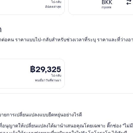
ไป-
BKK
ไป-กลับ
กลับ,
อัปเดตล่าสุด
กรุงเทพ
อัปเดต
ล่าสุด
ด
าคาต่อคน ราคาแบบไป-กลับสำหรับช่วงเวลาที่ระบุ ราคาและที่ว่างอา
. จาก กรุงเทพ ไป เดนเวอร์ กลับวัน จ. 15 ก.พ. ราคา ฿29,325 พบเมื่อ
฿29,325
฿29,325
ไป-
ไป-กลับ
กลับ,
พบเมื่อ 1 วันที่ผ่านมา
พบ
เมื่อ
1
วัน
ายการเปลี่ยนแปลงแบบยืดหยุ่นอย่างไรดี
ที่
ผ่าน
องบินที่อนุญาตให้เปลี่ยนแปลงได้มานำเสนอคุณโดยเฉพาะ ติ๊กช่อง "ไม
มา