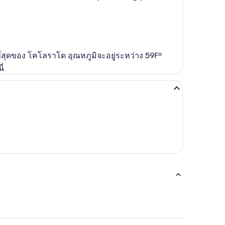
คักที่สุดของ โคโลราโด อุณหภูมิจะอยู่ระหว่าง 59Fº
ี่