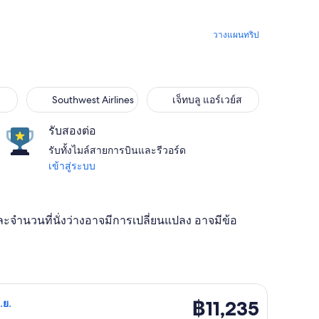
วางแผนทริป
Southwest Airlines
เจ็ทบลู แอร์เวย์ส
รับสองต่อ
รับทั้งไมล์สายการบินและรีวอร์ด
เข้าสู่ระบบ
และจำนวนที่นั่งว่างอาจมีการเปลี่ยนแปลง อาจมีข้อ
มงที่ผ่านมา
นเต็ด วัน ศ. 11 ก.ย. จาก ดัลลัส ไป เดนเวอร์ กลับวัน ศ. 18 ก.ย. ราคา 
฿11,235
฿11,235
ก.ย.