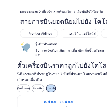
Expedia.co.th
เที่ยวบิน
สหรัฐอเมริกา
เที่ยวบินไปโคโลราโด
สายการบินยอดนิยมไปยัง โค
Frontier Airlines
อเมริกัน แอร์ไลน์ส
รู้เท่าทันเสมอ
รับการแจ้งเตือนเมื่อราคาเที่ยวบินเพิ่มขึ้นหรือลด
ลง*
ตั๋วเครื่องบินราคาถูกไปยังโคโ
นี่คือราคาที่ปรากฏในช่วง 7 วันที่ผ่านมา โดยราคาเริ่
กำหนดเพิ่มเติม
ดีลทั้งหมด
เที่ยวเดียว
ไป-กลับ
เลือกเที่ยวบิน เดลต้า วัน ศ. 4 ก.ย. จาก 
ศ. 4 ก.ย. - อา. 6 ก.ย.