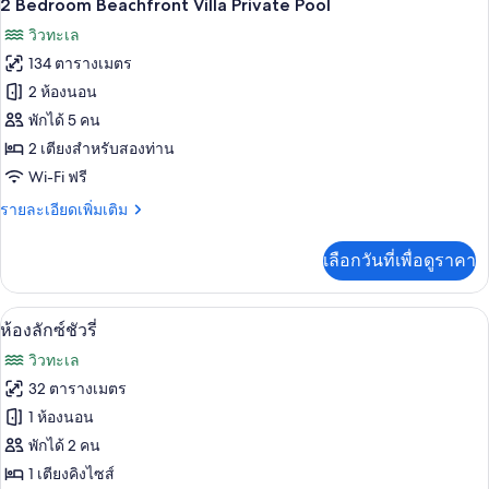
10
2
2 Bedroom Beachfront Villa Private Pool
Bedroom
ภาพถ่าย
วิวทะเล
Roc
ทั้งหมด
Villa
134 ตารางเมตร
Private
ของ
2 ห้องนอน
Pool
2
Waterfront
พักได้ 5 คน
Sea
Bedroom
2 เตียงสำหรับสองท่าน
Deck
Beachfront
Wi-Fi ฟรี
Villa
ราย
รายละเอียดเพิ่มเติม
Private
ละเอียด
Pool
เพิ่ม
เลือกวันที่เพื่อดูราคา
เติม
เกี่ยว
กับ
ห้องลักซ์ชัวรี่ | เครื่องนอนระดับพรีเมียม,
เปิด
5
2
ห้องลักซ์ชัวรี่
Bedroom
ภาพถ่าย
วิวทะเล
Beachfront
ทั้งหมด
Villa
32 ตารางเมตร
Private
ของ
1 ห้องนอน
Pool
ห้อง
พักได้ 2 คน
1 เตียงคิงไซส์
ลัก