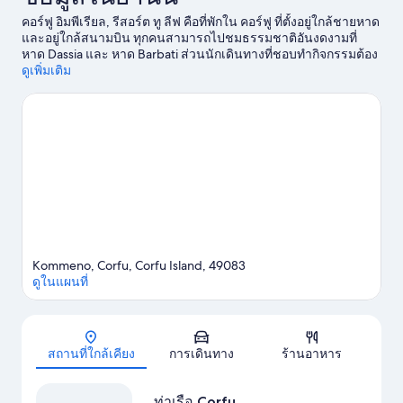
คอร์ฟู อิมพีเรียล, รีสอร์ต ทู ลีฟ คือที่พักใน คอร์ฟู ที่ตั้งอยู่ใกล้ชายหาด
และอยู่ใกล้สนามบิน ทุกคนสามารถไปชมธรรมชาติอันงดงามที่
หาด Dassia และ หาด Barbati ส่วนนักเดินทางที่ชอบทำกิจกรรมต้อง
ไป ท่าเรือ Corfu หาด Paleokastritsa และ หาด Pelekas เป็นสถานที่
ดูเพิ่มเติม
แนะนำอีกสองแห่งที่ไม่ควรพลาด กิจกรรมห้ามพลาดรวมถึงเส้นทาง
เดินเขา/ขี่จักรยานและการขี่ม้า
ดูคู่มือท่องเที่ยว คอร์ฟู
Kommeno, Corfu, Corfu Island, 49083
ดูในแผนที่
แผนที่
สถานที่ใกล้เคียง
การเดินทาง
ร้านอาหาร
ท่าเรือ Corfu