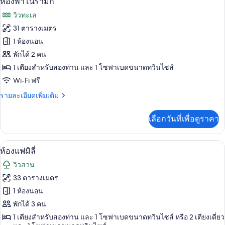
ห้องพาโนรามิก
สวีท,
ดี
ภาพถ่าย
วิวทะเล
ลัก
1
ทั้งหมด
ซ์
31 ตารางเมตร
ห้อง
สตู
ของ
1 ห้องนอน
ดิ
นอน
โอ
ห้อง
พักได้ 2 คน
สวี
1 เตียงสำหรับสองท่าน และ 1 โซฟาเบดขนาดทวินไซส์
พา
ท,
Wi-Fi ฟรี
1
โน
ห้อง
ราย
รายละเอียดเพิ่มเติม
รา
นอน
ละเอียด
มิก
เพิ่ม
เลือกวันที่เพื่อดูราคา
เติม
เกี่ยว
กับ
เครื่องนอนระดับพรีเมียม, มินิบาร์, ตู้นิ
เปิด
5
ห้อง
ห้องแฟมิลี่
พา
ภาพถ่าย
วิวสวน
โน
ทั้งหมด
รา
33 ตารางเมตร
มิก
ของ
1 ห้องนอน
ห้อง
พักได้ 3 คน
1 เตียงสำหรับสองท่าน และ 1 โซฟาเบดขนาดทวินไซส์ หรือ 2 เตียงเดี่ยว
แฟ