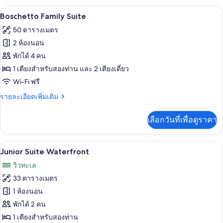
Floor
กับ
Boschetto Family Suite | เครื่องนอนระดับ
เปิด
10
Family
Boschetto Family Suite
Bungalow
ภาพถ่าย
50 ตารางเมตร
Open
ทั้งหมด
Plan
2 ห้องนอน
Sharing
ของ
พักได้ 4 คน
Pool
Boschetto
Ground
1 เตียงสำหรับสองท่าน และ 2 เตียงเดี่ยว
Floor
Family
Wi-Fi ฟรี
Suite
ราย
รายละเอียดเพิ่มเติม
ละเอียด
เพิ่ม
เลือกวันที่เพื่อดูราคา
เติม
เกี่ยว
กับ
Junior Suite Waterfront | เครื่องนอนระด
เปิด
3
Boschetto
Junior Suite Waterfront
Family
ภาพถ่าย
วิวทะเล
Suite
ทั้งหมด
33 ตารางเมตร
ของ
1 ห้องนอน
Junior
พักได้ 2 คน
Suite
1 เตียงสำหรับสองท่าน