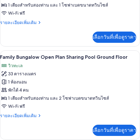
Bungalow
1 เตียงสำหรับสองท่าน และ 1 โซฟาเบดขนาดทวินไซส์
Sea
Wi-Fi ฟรี
View
ราย
รายละเอียดเพิ่มเติม
1st
ละเอียด
Floor
เพิ่ม
เลือกวันที่เพื่อดูราคา
เติม
เกี่ยว
กับ
Family Bungalow Open Plan Sharing Pool
เปิด
6
Deluxe
Family Bungalow Open Plan Sharing Pool Ground Floor
Bungalow
ภาพถ่าย
วิวทะเล
Sea
ทั้งหมด
View
33 ตารางเมตร
1st
ของ
1 ห้องนอน
Floor
Family
พักได้ 4 คน
Bungalow
1 เตียงสำหรับสองท่าน และ 2 โซฟาเบดขนาดทวินไซส์
Open
Wi-Fi ฟรี
Plan
ราย
รายละเอียดเพิ่มเติม
Sharing
ละเอียด
Pool
เพิ่ม
เลือกวันที่เพื่อดูราคา
Ground
เติม
เกี่ยว