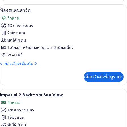
กับ
ห้องสแตนดาร์ด | เครื่องนอนระดับพรีเมียม
เปิด
7
ห้อง
ห้องสแตนดาร์ด
แฟ
ภาพถ่าย
วิวสวน
มิ
ทั้งหมด
ลี่
60 ตารางเมตร
ของ
2 ห้องนอน
ห้อง
พักได้ 4 คน
1 เตียงสำหรับสองท่าน และ 2 เตียงเดี่ยว
สแตนดาร์ด
Wi-Fi ฟรี
ราย
รายละเอียดเพิ่มเติม
ละเอียด
เพิ่ม
เลือกวันที่เพื่อดูราคา
เติม
เกี่ยว
กับ
เครื่องนอนระดับพรีเมียม, มินิบาร์, ตู้นิ
เปิด
5
ห้อง
Imperial 2 Bedroom Sea View
สแตนดาร์ด
ภาพถ่าย
วิวทะเล
ทั้งหมด
128 ตารางเมตร
ของ
1 ห้องนอน
Imperial
พักได้ 6 คน