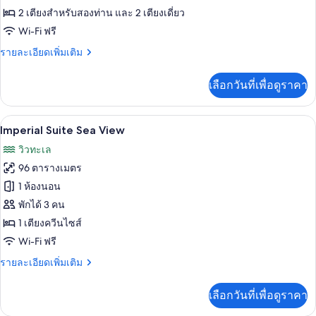
2
2 เตียงสำหรับสองท่าน และ 2 เตียงเดี่ยว
Bedroom
Wi-Fi ฟรี
Sea
ราย
รายละเอียดเพิ่มเติม
View
ละเอียด
เพิ่ม
เลือกวันที่เพื่อดูราคา
เติม
เกี่ยว
กับ
เครื่องนอนระดับพรีเมียม, มินิบาร์, ตู้นิ
เปิด
5
Imperial
Imperial Suite Sea View
2
ภาพถ่าย
วิวทะเล
Bedroom
ทั้งหมด
Sea
96 ตารางเมตร
View
ของ
1 ห้องนอน
Imperial
พักได้ 3 คน
Suite
1 เตียงควีนไซส์
Sea
Wi-Fi ฟรี
View
ราย
รายละเอียดเพิ่มเติม
ละเอียด
เพิ่ม
เลือกวันที่เพื่อดูราคา
เติม
เกี่ยว