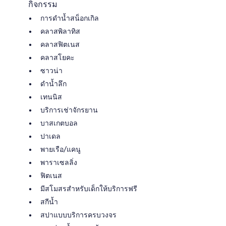
กิจกรรม
การดําน้ำสน็อกเกิล
คลาสพิลาทิส
คลาสฟิตเนส
คลาสโยคะ
ซาวน่า
ดำน้ำลึก
เทนนิส
บริการเช่าจักรยาน
บาสเกตบอล
ปาเดล
พายเรือ/แคนู
พาราเซลลิ่ง
ฟิตเนส
มีสโมสรสำหรับเด็กให้บริการฟรี
สกีน้ำ
สปาแบบบริการครบวงจร