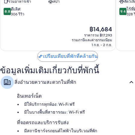
รวมอาหารเช้า
สปา
สัตว์เลี
พา
Angsan
เลซ
Corfu
8.8
9.4
ดีเลิศ
ไร้ที่
8.8
9.4
Corfu
Corfu
จาก
จาก
306 รีวิว
328 ร
10,
10,
ดี
ไร้
ราคา
฿14,684
เลิศ,
ที่
ปัจจุบัน
ราคารวม ฿17,293
306
ติ,
คือ
รวมภาษีและค่าธรรมเนียม
รีวิว
328
฿14,684
1 ก.ย. - 2 ก.ย.
รีวิว
เปรียบเทียบที่พักที่คล้ายกัน
ข้อมูลเพิ่มเติมเกี่ยวกับที่พักนี้
สิ่งอำนวยความสะดวกในที่พัก
อินเทอร์เน็ต
มีให้บริการทุกห้อง: Wi-Fi ฟรี
มีในบางพื้นที่สาธารณะ: Wi-Fi ฟรี
ที่จอดรถและบริการรับส่ง
มีสถานีชาร์จรถยนต์ไฟฟ้าในบริเวณที่พัก