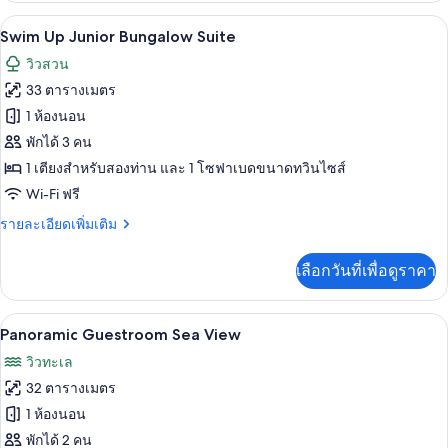
กับ
Swim Up Junior Bungalow Suite | เครื่อ
เปิด
8
Boschetto
Swim Up Junior Bungalow Suite
Junior
ภาพถ่าย
วิวสวน
Suite
ทั้งหมด
33 ตารางเมตร
ของ
1 ห้องนอน
Swim
พักได้ 3 คน
Up
1 เตียงสำหรับสองท่าน และ 1 โซฟาเบดขนาดทวินไซส์
Junior
Wi-Fi ฟรี
Bungalow
ราย
รายละเอียดเพิ่มเติม
Suite
ละเอียด
เพิ่ม
เลือกวันที่เพื่อดูราคา
เติม
เกี่ยว
กับ
Panoramic Guestroom Sea View | เครื่อง
เปิด
5
Swim
Panoramic Guestroom Sea View
Up
ภาพถ่าย
วิวทะเล
Junior
ทั้งหมด
Bungalow
32 ตารางเมตร
Suite
ของ
1 ห้องนอน
Panoramic
พักได้ 2 คน