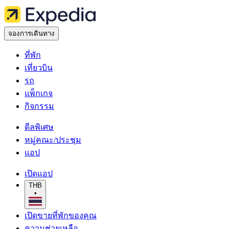
จองการเดินทาง
ที่พัก
เที่ยวบิน
รถ
แพ็กเกจ
กิจกรรม
ดีลพิเศษ
หมู่คณะ/ประชุม
แอป
เปิดแอป
THB
•
เปิดขายที่พักของคุณ
ความช่วยเหลือ