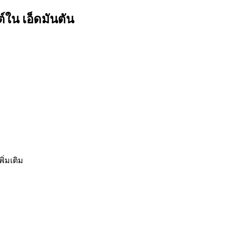
์ใน เอ็ดมันตัน
ิ่มเติม