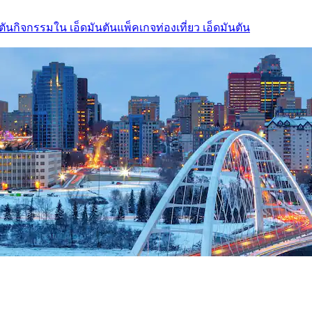
ตัน
กิจกรรมใน เอ็ดมันตัน
แพ็คเกจท่องเที่ยว เอ็ดมันตัน