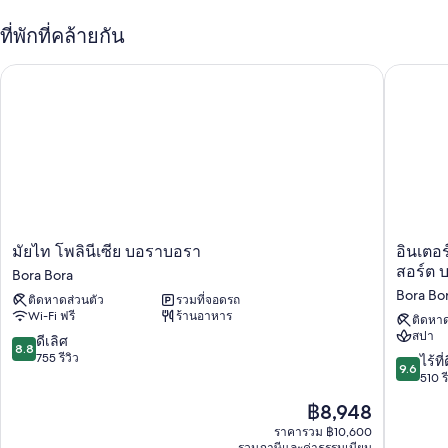
อาหาร 3 แห่งภายในที่พักเพลิดเพลินกับฟิตเนส พร้อมกิจกรรมต่างๆ เช่น บาส
เก็ตบอล, การพายเรือคายัค และการดําน้ำสน็อกเกิล ไม่พลาดการเชื่อมต่อ
ที่พักที่คล้ายกัน
ด้วยบริการ Wi-Fi ฟรี ความเร็ว 100+ Mbps (เหมาะสำหรับ 1-2 ผู้ใช้ / ไม่เกิน
6 อุปกรณ์) และผู้เข้าพักยังจะได้พบกับสิ่งอำนวยความสะดวกอื่นๆ เช่น บาร์
มัยไท โพลินีเซีย บอราบอรา
อินเตอร์
ริมสระว่ายน้ำและลานระเบียง
สิทธิประโยชน์อื่นๆ ได้แก่
สระว่ายน้ำกลางแจ้งพร้อมด้วยเก้าอี้อาบแดดและร่มริมสระว่ายน้ำ
สนามเทนนิสกลางแจ้ง, รถรับส่งสนามบิน และสนามพิคเคิลบอลกลาง
แจ้ง
พนักงานที่พูดได้หลายภาษา, ผ้าเช็ดตัวชายหาด และร่มชายหาด
ตู้น้ำดื่ม, ร้านขายของที่ระลึก และหนังสือ
มัย
อินเตอร์
มัยไท โพลินีเซีย บอราบอรา
อินเตอ
ผู้เข้าพักต่างชื่นชอบพนักงานที่ให้ความช่วยเหลือที่ดี
ไท
คอน
สอร์ต 
Bora Bora
โพ
ติ
Bora Bo
สิ่งอำนวยความสะดวกในห้องพัก
ติดหาดส่วนตัว
รวมที่จอดรถ
ลิ
เนนตัล
Wi-Fi ฟรี
ร้านอาหาร
นี
โบรา
ติดหาด
ห้องพักทั้งหมด 107 ห้องมาพร้อมบริการที่สะดวกสบาย เช่น รูมเซอร์วิส 24
สปา
เซีย
โบรา
8.8
ดีเลิศ
ชั่วโมง และเครื่องนอนระดับพรีเมียม พร้อมด้วยสิทธิพิเศษอย่าง ระเบียง
8.8
บอ
เลอ
จาก
755 รีวิว
9.6
ไร้ที่
พร้อมเฟอร์นิเจอร์ และตู้นิรภัยที่เก็บแล็ปท็อปได้
9.6
รา
โม
10,
จาก
510 รี
บอรา
อานา
สิ่งอำนวยความสะดวกเพิ่มเติมได้แก่
ดี
10,
ราคา
฿8,948
Bora
รี
เลิศ,
ไร้
บริการดูแลเด็กและเปล/เตียงเด็กอ่อนฟรี
ปัจจุบัน
Bora
สอร์ต
755
ที่
ราคารวม ฿10,600
คือ
บาย
รีวิว
รวมภาษีและค่าธรรมเนียม