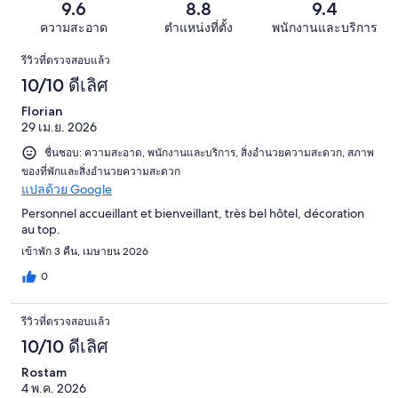
รีวิว
แย่
9.6
8.8
9.4
862
จาก
มาก
รีวิว
ความสะอาด
ตำแหน่งที่ตั้ง
พนักงานและบริการ
862
15
รีวิว
รีวิว
รีวิวที่ตรวจสอบแล้ว
จาก
10/10 ดีเลิศ
862
รีวิว
Florian
29 เม.ย. 2026
ชื่นชอบ: ความสะอาด, พนักงานและบริการ, สิ่งอำนวยความสะดวก, สภาพ
ของที่พักและสิ่งอำนวยความสะดวก
แปลด้วย Google
Personnel accueillant et bienveillant, très bel hôtel, décoration
au top.
เข้าพัก 3 คืน, เมษายน 2026
0
รีวิวที่ตรวจสอบแล้ว
10/10 ดีเลิศ
Rostam
4 พ.ค. 2026