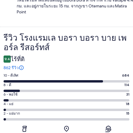
กม. และอยู่ภายในระยะ 15 กม. จากภูเขา Otemanu และMatira
Point
รีวิว โรงแรมเล บอรา บอรา บาย เพ
รีวิว
อร์ล รีสอร์ทส์
ไร้ที่ติ
9.4
862 รีวิว
10 - ดีเลิศ
684
คะแนน
10
8 - ดี
114
คะแนน
-
8
6 - พอใช้
31
คะแนน
ดี
-
6
เลิศ
4 - แย่
18
คะแนน
ดี
-
684
4
114
2 - แย่มาก
15
คะแนน
พอใช้
จาก
-
จาก
2
31
862
แย่
862
-
จาก
รีวิว
18