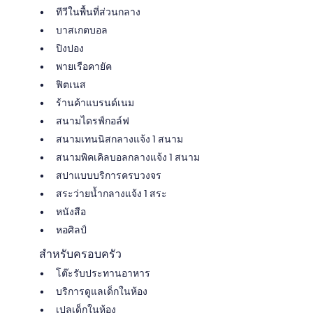
ทีวีในพื้นที่ส่วนกลาง
บาสเกตบอล
ปิงปอง
พายเรือคายัค
ฟิตเนส
ร้านค้าแบรนด์เนม
สนามไดรฟ์กอล์ฟ
สนามเทนนิสกลางแจ้ง 1 สนาม
สนามพิคเคิลบอลกลางแจ้ง 1 สนาม
สปาแบบบริการครบวงจร
สระว่ายน้ำกลางแจ้ง 1 สระ
หนังสือ
หอศิลป์
สำหรับครอบครัว
โต๊ะรับประทานอาหาร
บริการดูแลเด็กในห้อง
เปลเด็กในห้อง