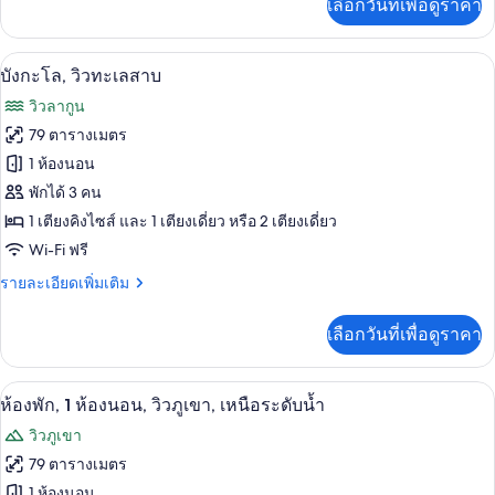
เลือกวันที่เพื่อดูราคา
เติม
(End
เกี่ยว
of
กับ
เครื่องนอนระดับพรีเมียม, มินิบาร์ฟรี, ตู
เปิด
Pontoon)
8
ห้อง
บังกะโล, วิวทะเลสาบ
สวี
ภาพถ่าย
วิวลากูน
ท,
ทั้งหมด
เหนือ
79 ตารางเมตร
ระดับ
ของ
1 ห้องนอน
น้ำ
(End
บังกะโล,
พักได้ 3 คน
of
1 เตียงคิงไซส์ และ 1 เตียงเดี่ยว หรือ 2 เตียงเดี่ยว
วิว
Pontoon)
Wi-Fi ฟรี
ทะเลสาบ
ราย
รายละเอียดเพิ่มเติม
ละเอียด
เพิ่ม
เลือกวันที่เพื่อดูราคา
เติม
เกี่ยว
กับ
ห้องพัก, 1 ห้องนอน, วิวภูเขา, เหนือระดับ
เปิด
8
บังกะโล,
ห้องพัก, 1 ห้องนอน, วิวภูเขา, เหนือระดับน้ำ
วิว
ภาพถ่าย
วิวภูเขา
ทะเลสาบ
ทั้งหมด
79 ตารางเมตร
ของ
1 ห้องนอน