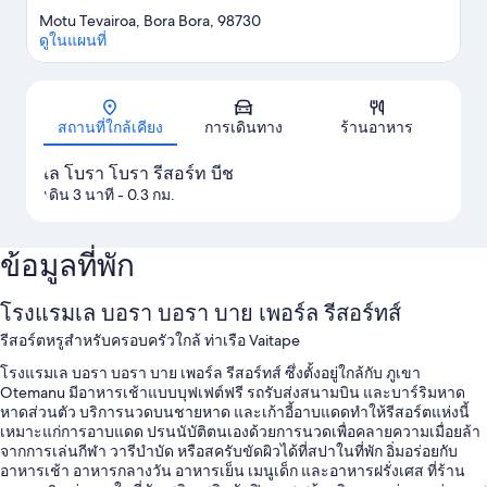
Motu Tevairoa, Bora Bora, 98730
ดูในแผนที่
แผนที่
สถานที่ใกล้เคียง
การเดินทาง
ร้านอาหาร
เล โบรา โบรา รีสอร์ท บีช
เดิน 3 นาที
- 0.3 กม.
ข้อมูลที่พัก
โรงแรมเล บอรา บอรา บาย เพอร์ล รีสอร์ทส์
รีสอร์ตหรูสำหรับครอบครัวใกล้ ท่าเรือ Vaitape
โรงแรมเล บอรา บอรา บาย เพอร์ล รีสอร์ทส์ ซึ่งตั้งอยู่ใกล้กับ ภูเขา
Otemanu มีอาหารเช้าแบบบุฟเฟต์ฟรี รถรับส่งสนามบิน และบาร์ริมหาด
หาดส่วนตัว บริการนวดบนชายหาด และเก้าอี้อาบแดดทำให้รีสอร์ตแห่งนี้
เหมาะแก่การอาบแดด ปรนนับัติตนเองด้วยการนวดเพื่อคลายความเมื่อยล้า
จากการเล่นกีฬา วารีบำบัด หรือสครับขัดผิวได้ที่สปาในที่พัก อิ่มอร่อยกับ
อาหารเช้า อาหารกลางวัน อาหารเย็น เมนูเด็ก และอาหารฝรั่งเศส ที่ร้าน