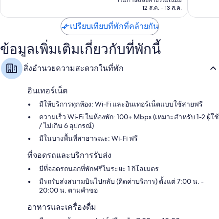
ติ,
การรีไซเคิลและหลอดไฟแอลอีดี
฿8,948
12 ส.ค. - 13 ส.ค.
IHG
510
ของใช้ในห้องน้ำเป็นมิตรต่อสิ่งแวดล้อมและไดร์เป่าผม
Bora
รีวิว
เปรียบเทียบที่พักที่คล้ายกัน
Bora
ทีวีจอแอลซีดี 43 นิ้ว พร้อม ช่องเคเบิล
ตู้เสื้อผ้า, กาต้มน้ำไฟฟ้า และพัดลมติดเพดาน
ข้อมูลเพิ่มเติมเกี่ยวกับที่พักนี้
สิ่งอำนวยความสะดวกในที่พัก
อินเทอร์เน็ต
มีให้บริการทุกห้อง: Wi-Fi และอินเทอร์เน็ตแบบใช้สายฟรี
ความเร็ว Wi-Fi ในห้องพัก: 100+ Mbps (เหมาะสำหรับ 1-2 ผู้ใช้
/ ไม่เกิน 6 อุปกรณ์)
มีในบางพื้นที่สาธารณะ: Wi-Fi ฟรี
ที่จอดรถและบริการรับส่ง
มีที่จอดรถนอกที่พักฟรีในระยะ 1 กิโลเมตร
มีรถรับส่งสนามบินไปกลับ (คิดค่าบริการ) ตั้งแต่ 7:00 น. -
20:00 น. ตามคำขอ
อาหารและเครื่องดื่ม