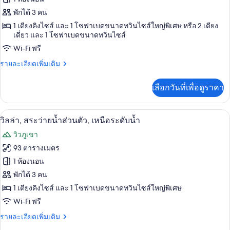
ห้อง
พักได้ 3 คน
1 เตียงคิงไซส์ และ 1 โซฟาเบดขนาดทวินไซส์ใหญ่พิเศษ หรือ 2 เตียง
พัก,
เดี่ยว และ 1 โซฟาเบดขนาดทวินไซส์
1
Wi-Fi ฟรี
ห้อง
ราย
รายละเอียดเพิ่มเติม
นอน,
ละเอียด
เพิ่ม
วิว
เลือกวันที่เพื่อดูราคา
เติม
ภูเขา,
เกี่ยว
กับ
เหนือ
วิลล่า, สระว่ายน้ำส่วนตัว, เหนือระดับน
เปิด
6
ห้อง
วิลล่า, สระว่ายน้ำส่วนตัว, เหนือระดับน้ำ
พัก,
ระดับ
ภาพถ่าย
วิวภูเขา
1
น้ำ
ทั้งหมด
ห้อง
93 ตารางเมตร
นอน,
ของ
1 ห้องนอน
วิว
ภูเขา,
วิลล่า,
พักได้ 3 คน
เหนือ
1 เตียงคิงไซส์ และ 1 โซฟาเบดขนาดทวินไซส์ใหญ่พิเศษ
สระ
ระดับ
Wi-Fi ฟรี
น้ำ
ว่าย
ราย
รายละเอียดเพิ่มเติม
น้ำ
ละเอียด