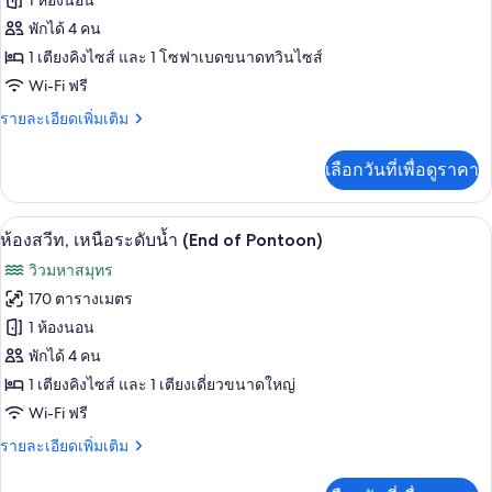
1 ห้องนอน
พัก
วิลล่า,
พักได้ 4 คน
1
1 เตียงคิงไซส์ และ 1 โซฟาเบดขนาดทวินไซส์
ห้อง
Wi-Fi ฟรี
นอน,
ราย
รายละเอียดเพิ่มเติม
ละเอียด
สระ
เพิ่ม
เลือกวันที่เพื่อดูราคา
เติม
ว่าย
เกี่ยว
น้ำ
กับ
ห้องสวีท, เหนือระดับน้ำ (End of Pontoon
เปิด
8
วิลล่า,
ห้องสวีท, เหนือระดับน้ำ (End of Pontoon)
ส่วน
1
ภาพถ่าย
วิวมหาสมุทร
ห้อง
ตัว,
ทั้งหมด
นอน,
170 ตารางเมตร
ริม
สระ
ของ
1 ห้องนอน
ว่าย
ชายหาด
น้ำ
ห้อง
พักได้ 4 คน
ส่วน
1 เตียงคิงไซส์ และ 1 เตียงเดี่ยวขนาดใหญ่
สวีท,
ตัว,
Wi-Fi ฟรี
ริม
เหนือ
ชายหาด
ราย
รายละเอียดเพิ่มเติม
ระดับ
ละเอียด
น้ำ
เพิ่ม