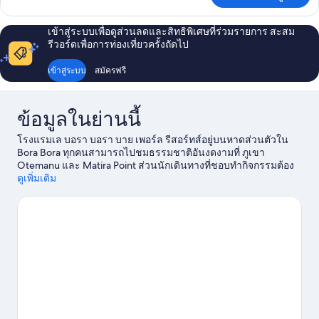
ตัว,
เกี่ยว
กับ
ติด
เข้าสู่ระบบเพื่อดูส่วนลดและสิทธิพิเศษที่ร่วมรายการ สะสม
วิลล่า,
รีวอร์ดเพื่อการท่องเที่ยวครั้งถัดไป
สวน
สระ
ว่าย
เข้าสู่ระบบ
สมัครฟรี
น้ำ
ส่วน
ตัว,
ข้อมูลในย่านนี้
ติด
สวน
โรงแรมเล บอรา บอรา บาย เพอร์ล รีสอร์ทส์อยู่บนหาดส่วนตัวใน
Bora Bora ทุกคนสามารถไปชมธรรมชาติอันงดงามที่ ภูเขา
Otemanu และ Matira Point ส่วนนักเดินทางที่ชอบทำกิจกรรมต้อง
ไป ท่าเรือ Vaitape หาด Matira และ Motu Piti เป็นสถานที่แนะนำอีก
ดูเพิ่มเติม
สองแห่งที่ไม่ควรพลาด ดำน้ำและเล่นสกีน้ำคือกิจกรรมทางน้ำสนุกๆ
ที่ให้ทั้งความมันส์และความสดชื่น หรือถ้าคุณไม่ชอบที่จะเปียกแล้ว
ละก็ ยังมีกิจกรรมแอดเวนเจอร์อื่นๆ อย่างกระโดดร่มและทริปท่อง
เที่ยวเชิงอนุรักษ์ให้คุณเลือกและอยู่ไม่ไกล
ดูคู่มือท่องเที่ยว Bora
Bora
ดูรีสอร์ตเพิ่มเติมใน Bora Bora