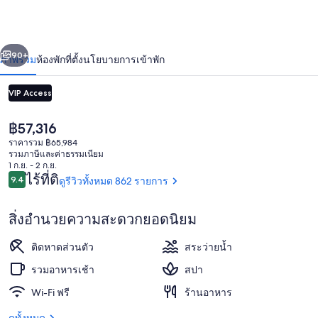
เล
บอรา
่อน
ถัดไป
น้า
90+
ภาพรวม
ห้องพัก
ที่ตั้ง
นโยบายการเข้าพัก
บอรา
บาย
VIP Access
เพ
ราคา
฿57,316
ปัจจุบัน
อร์ล
ราคารวม ฿65,984
฿57,316
รวมภาษีและค่าธรรมเนียม
1 ก.ย. - 2 ก.ย.
รี
รีวิว
ไร้ที่ติ
9.4
ดูรีวิวทั้งหมด 862 รายการ
9.4 จาก 10
สอร์ทส์
เครื่องนอนระดับพรีเมียม, มินิบาร์ฟรี, ตู
สิ่งอำนวยความสะดวกยอดนิยม
ติดหาดส่วนตัว
สระว่ายน้ำ
รวมอาหารเช้า
สปา
Wi-Fi ฟรี
ร้านอาหาร