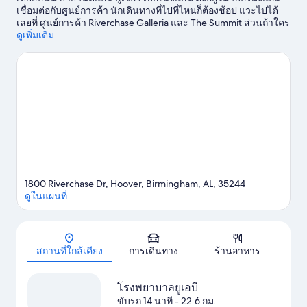
เชื่อมต่อกับศูนย์การค้า นักเดินทางที่ไปที่ไหนก็ต้องช้อป แวะไปได้
เลยที่ ศูนย์การค้า Riverchase Galleria และ The Summit ส่วนถ้าใคร
สนใจอยากทำกิจกรรมอื่นๆ เราขอแนะนำ เรอเนซองส์ เบอร์มิงแฮม
ดูเพิ่มเติม
รอสส์ บริดจ์ กอล์ฟ รีสอร์ท แอนด์ สปา ถ้าใครกำลังมองหากิจกรรม
หรือเกมสนุกๆ ต้องลองไปที่ ฮูเวอร์ เมโทรโพลิแทน คอมเพล็กซ์ หรือ
สถานการณ์ประชุม Birmingham Jefferson หากมีเวลา ลองมาหา
กิจกรรมสนุกๆ ที่ได้รับความนิยมของที่นี่ อย่างเช่น ตีกอล์ฟ
ดูคู่มือ
ท่องเที่ยว เบอร์มิงแฮม
ดูโมเทลเพิ่มเติมใน เบอร์มิงแฮม
1800 Riverchase Dr, Hoover, Birmingham, AL, 35244
ดูในแผนที่
แผนที่
สถานที่ใกล้เคียง
การเดินทาง
ร้านอาหาร
โรงพยาบาลยูเอบี
ขับรถ 14 นาที
- 22.6 กม.