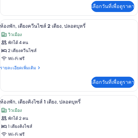
เพิ่ม
Bed
เลือกวันที่เพื่อดูราคา
เติม
Non-
เกี่ยว
Smoking
กับ
ห้องพัก, เตียงควีนไซส์ 2 เตียง, ปลอดบุหรี
เปิด
14
1
ห้องพัก, เตียงควีนไซส์ 2 เตียง, ปลอดบุหรี่
Queen
ภาพถ่าย
วิวเมือง
Bed
ทั้งหมด
Non-
พักได้ 4 คน
Smoking
ของ
2 เตียงควีนไซส์
ห้อง
Wi-Fi ฟรี
พัก,
ราย
รายละเอียดเพิ่มเติม
ละเอียด
เตียง
เพิ่ม
เลือกวันที่เพื่อดูราคา
เติม
ควีน
เกี่ยว
ไซส์
กับ
ตู้นิรภัยในห้องพัก, โต๊ะทำงาน, เตารีด/โต
เปิด
9
ห้อง
ห้องพัก, เตียงคิงไซส์ 1 เตียง, ปลอดบุหรี่
2
พัก,
ภาพถ่าย
เตียง,
วิวเมือง
เตียง
ทั้งหมด
ควีน
พักได้ 2 คน
ปลอด
ไซส์
ของ
1 เตียงคิงไซส์
บุหรี่
2
เตียง,
ห้อง
Wi-Fi ฟรี