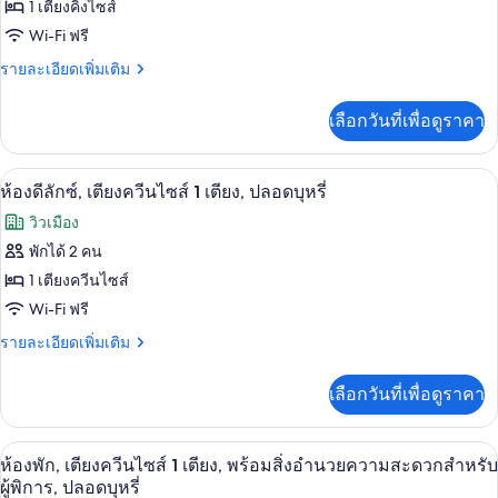
ของ
1 เตียงคิงไซส์
บุหรี่
1
เตียง,
ห้อง
Wi-Fi ฟรี
ปลอด
พัก,
ราย
รายละเอียดเพิ่มเติม
บุหรี่
ละเอียด
เตียง
เพิ่ม
เลือกวันที่เพื่อดูราคา
เติม
คิง
เกี่ยว
ไซส์
กับ
ตู้นิรภัยในห้องพัก, โต๊ะทำงาน, เตารีด/โต
เปิด
6
ห้อง
ห้องดีลักซ์, เตียงควีนไซส์ 1 เตียง, ปลอดบุหรี่
1
พัก,
ภาพถ่าย
เตียง,
วิวเมือง
เตียง
ทั้งหมด
คิง
พักได้ 2 คน
ปลอด
ไซส์
ของ
1 เตียงควีนไซส์
บุหรี่
1
เตียง,
ห้อง
Wi-Fi ฟรี
ปลอด
ดี
ราย
รายละเอียดเพิ่มเติม
บุหรี่
ละเอียด
ลัก
เพิ่ม
เลือกวันที่เพื่อดูราคา
เติม
ซ์,
เกี่ยว
เตียง
กับ
ตู้นิรภัยในห้องพัก, โต๊ะทำงาน, เตารีด/โต
เปิด
9
ห้อง
ห้องพัก, เตียงควีนไซส์ 1 เตียง, พร้อมสิ่งอำนวยความสะดวกสำหรับ
ควีน
ดี
ภาพถ่าย
ผู้พิการ, ปลอดบุหรี่