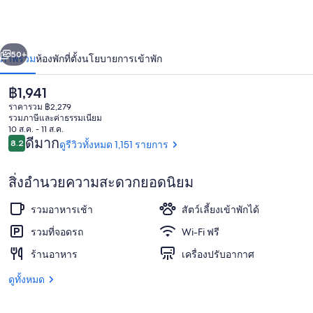
บาย
วิน
่อน
ถัดไป
น้า
50+
ภาพรวม
ห้องพัก
ที่ตั้ง
นโยบายการเข้าพัก
ด์
แฮม
ราคา
฿1,941
ปัจจุบัน
ราคารวม ฿2,279
ฮู
฿1,941
รวมภาษีและค่าธรรมเนียม
10 ส.ค. - 11 ส.ค.
รีวิว
เวอร์
ดีมาก
8.2
ดูรีวิวทั้งหมด 1,151 รายการ
8.2 จาก 10
เบอร์
สิ่งอำนวยความสะดวกยอดนิยม
มิง
ห้องพัก, เตียงควีนไซส์ 2 เตียง, ปลอดบุหรี
รวมอาหารเช้า
สัตว์เลี้ยงเข้าพักได้
แฮม
รวมที่จอดรถ
Wi-Fi ฟรี
ร้านอาหาร
เครื่องปรับอากาศ
ดูทั้งหมด