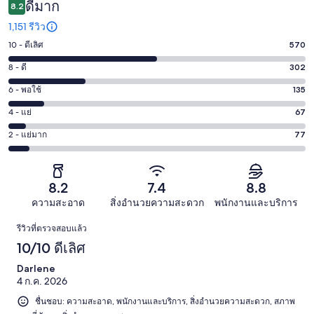
ดีมาก
8.2
1,151 รีวิว
10 - ดีเลิศ
570
คะแนน
10
8 - ดี
302
คะแนน
-
8
6 - พอใช้
135
คะแนน
ดี
-
6
เลิศ
4 - แย่
67
คะแนน
ดี
-
570
4
302
2 - แย่มาก
77
คะแนน
พอใช้
จาก
-
จาก
2
135
1151
แย่
1151
-
จาก
รีวิว
67
รีวิว
แย่
8.2
7.4
8.8
1151
จาก
มาก
รีวิว
ความสะอาด
สิ่งอำนวยความสะดวก
พนักงานและบริการ
1151
77
รีวิว
รีวิว
รีวิวที่ตรวจสอบแล้ว
จาก
10/10 ดีเลิศ
1151
รีวิว
Darlene
4 ก.ค. 2026
ชื่นชอบ: ความสะอาด, พนักงานและบริการ, สิ่งอำนวยความสะดวก, สภาพ