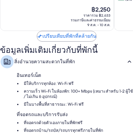
เวส
วิน
ดี
10,
ราคา
฿2,250
ตา
ด์
มาก,
ดี
ปัจจุบัน
เวีย
แฮม
1,073
มาก,
ราคารวม ฿2,633
คือ
ฮิ
เบอร์
รีวิว
รวมภาษีและค่าธรรมเนียม
1,216
฿2,250
ลส์
9 ส.ค. - 10 ส.ค.
มิง
รีวิว
แฮม
เปรียบเทียบที่พักที่คล้ายกัน
โฮม
วูด
โฮม
ข้อมูลเพิ่มเติมเกี่ยวกับที่พักนี้
วูด
สิ่งอำนวยความสะดวกในที่พัก
อินเทอร์เน็ต
มีให้บริการทุกห้อง: Wi-Fi ฟรี
ความเร็ว Wi-Fi ในห้องพัก: 100+ Mbps (เหมาะสำหรับ 1-2 ผู้ใช้
/ ไม่เกิน 6 อุปกรณ์)
มีในบางพื้นที่สาธารณะ: Wi-Fi ฟรี
ที่จอดรถและบริการรับส่ง
ที่จอดรถด้วยตัวเองภายในที่พักฟรี
ที่จอดรถบ้าน/รถบัส/รถบรรทุกฟรีภายในที่พัก