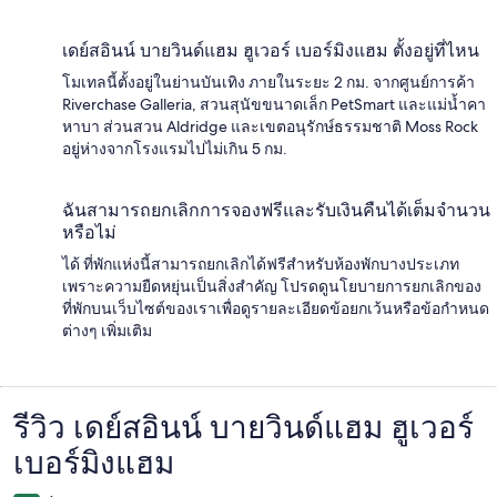
เดย์สอินน์ บายวินด์แฮม ฮูเวอร์ เบอร์มิงแฮม ตั้งอยู่ที่ไหน
โมเทลนี้ตั้งอยู่ในย่านบันเทิง ภายในระยะ 2 กม. จากศูนย์การค้า
Riverchase Galleria, สวนสุนัขขนาดเล็ก PetSmart และแม่น้ำคา
หาบา ส่วนสวน Aldridge และเขตอนุรักษ์ธรรมชาติ Moss Rock
อยู่ห่างจากโรงแรมไปไม่เกิน 5 กม.
ฉันสามารถยกเลิกการจองฟรีและรับเงินคืนได้เต็มจำนวน
หรือไม่
ได้ ที่พักแห่งนี้สามารถยกเลิกได้ฟรีสำหรับห้องพักบางประเภท
เพราะความยืดหยุ่นเป็นสิ่งสำคัญ โปรดดูนโยบายการยกเลิกของ
ที่พักบนเว็บไซต์ของเราเพื่อดูรายละเอียดข้อยกเว้นหรือข้อกำหนด
ต่างๆ เพิ่มเติม
รีวิว เดย์สอินน์ บายวินด์แฮม ฮูเวอร์
รีวิว
เบอร์มิงแฮม