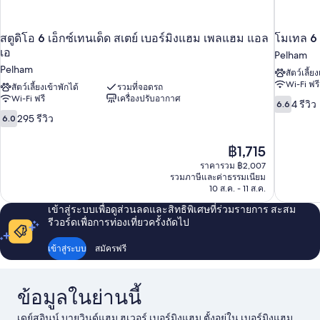
ผู้
สำหรับ
ผู้
พิการ,
พิการ,
สตูดิโอ 6 เอ็กซ์เทนเด็ด สเตย์ เบอร์มิงแฮม เพลแฮม แอล
โมเทล 6
ปลอด
ปลอด
บุหรี่
เอ
Pelham
บุหรี่
Pelham
สัตว์เลี้ย
Wi-Fi ฟรี
สัตว์เลี้ยงเข้าพักได้
รวมที่จอดรถ
Wi-Fi ฟรี
เครื่องปรับอากาศ
6.6
4 รีวิว
6.6
จาก
6.0
295 รีวิว
6.0
10,
จาก
4
10,
ราคา
฿1,715
รีวิว
295
ปัจจุบัน
ราคารวม ฿2,007
รีวิว
คือ
รวมภาษีและค่าธรรมเนียม
฿1,715
10 ส.ค. - 11 ส.ค.
เข้าสู่ระบบเพื่อดูส่วนลดและสิทธิพิเศษที่ร่วมรายการ สะสม
รีวอร์ดเพื่อการท่องเที่ยวครั้งถัดไป
เข้าสู่ระบบ
สมัครฟรี
ข้อมูลในย่านนี้
เดย์สอินน์ บายวินด์แฮม ฮูเวอร์ เบอร์มิงแฮม ตั้งอยู่ใน เบอร์มิงแฮม