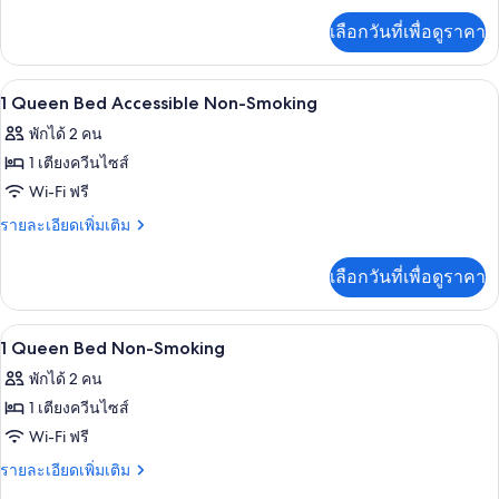
King
เพิ่ม
Bed
เลือกวันที่เพื่อดูราคา
เติม
Non-
เกี่ยว
Smoking
กับ
ตู้นิรภัยในห้องพัก, โต๊ะทำงาน, เตารีด/โต
เปิด
6
1
1 Queen Bed Accessible Non-Smoking
King
ภาพถ่าย
พักได้ 2 คน
Bed
ทั้งหมด
Non-
1 เตียงควีนไซส์
Smoking
ของ
Wi-Fi ฟรี
1
ราย
รายละเอียดเพิ่มเติม
Queen
ละเอียด
เพิ่ม
Bed
เลือกวันที่เพื่อดูราคา
เติม
Accessible
เกี่ยว
Non-
กับ
ตู้นิรภัยในห้องพัก, โต๊ะทำงาน, เตารีด/โต
เปิด
5
1
Smoking
1 Queen Bed Non-Smoking
Queen
ภาพถ่าย
พักได้ 2 คน
Bed
ทั้งหมด
Accessible
1 เตียงควีนไซส์
Non-
ของ
Wi-Fi ฟรี
Smoking
1
ราย
รายละเอียดเพิ่มเติม
Queen
ละเอียด