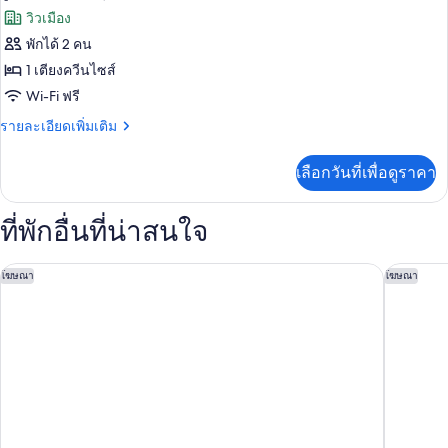
ลัก
ไซส์
ทั้งหมด
วิวเมือง
ซ์,
1
เตียง
พักได้ 2 คน
ของ
เตียง,
ควีน
1 เตียงควีนไซส์
ไซส์
ห้อง
ปลอด
1
Wi-Fi ฟรี
พัก,
เตียง,
บุหรี่
ราย
รายละเอียดเพิ่มเติม
ปลอด
เตียง
ละเอียด
บุหรี่
เพิ่ม
ควีน
เลือกวันที่เพื่อดูราคา
เติม
ไซส์
เกี่ยว
กับ
1
ที่พักอื่นที่น่าสนใจ
ห้อง
เตียง,
พัก,
เตียง
พร้อม
สตูดิโอ 6 เอ็กซ์เทนเด็ด สเตย์ เบอร์มิงแฮม เพลแฮม แอลเอ
โมเทล 6 
โฆษณา
โฆษณา
ควีน
สิ่ง
ไซส์
1
อำนวย
เตียง,
พร้อม
ความ
สิ่ง
สะดวก
อำนวย
ความ
สำหรับ
สะดวก