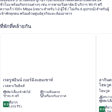
ชั่วโมง พร้อมกิจกรรมต่างๆ เช่น การพายเรือคายัค มี บริการ Wi-Fi ฟรี
ความเร็ว 100+ Mbps (เหมาะสำหรับ 1-2 ผู้ใช้ / ไม่เกิน 6 อุปกรณ์) สำหรับผู้
เข้าพักทุกคน พร้อมด้วยศูนย์ธุรกิจและห้องอาหาร
สิทธิประโยชน์อื่นๆ ของโมเทลแห่งนี้ ได้แก่
ที่พักที่คล้ายกัน
ที่จอดรถฟรี
ฝ่ายต้อนรับ 24 ชั่วโมง, หนังสือพิมพ์ฟรี และทีวีในล็อบบี้
เรดรูฟอินน์ เบอร์มิงแฮมเซาท์
ลากินตา 
บริการซักรีด, กล่องนิรภัยที่ฝ่ายต้อนรับ และพื้นที่วิ่งเล่นอิสระ
ผู้เข้าพักต่างชื่นชอบพนักงานที่ให้ความช่วยเหลือที่ดีและระยะทางที่ใกล้
แหล่งช้อปปิ้ง
สิ่งอำนวยความสะดวกในห้องพัก
ห้องพักทั้ง 65 ห้องขึ้นชื่อเรื่องความสะดวกสบาย เช่น เครื่องปรับอากาศ รวม
ถึงสิ่งอำนวยความสะดวกอย่าง บริการ Wi-Fi ฟรี และเก้าอี้ทำงาน ผู้เข้าพัก
ต่างประทับใจห้องพักที่สะอาดของที่พัก
เร
ลา
เรดรูฟอินน์ เบอร์มิงแฮมเซาท์
ลากินต
ดรูฟ
กิน
โฮมวูด
เวสตาเวียฮิลส์
สิ่งอำนวยความสะดวกเพิ่มเติมได้แก่
อินน์
ตา
โฮมวูด
สัตว์เลี้ยงเข้าพักได้
รวมที่จอดรถ
เบอร์
อินน์
ห้องน้ำพร้อมอ่างอาบน้ำแบบแช่ตัวและไดร์เป่าผม
Wi-Fi ฟรี
เครื่องปรับอากาศ
มิง
แอนด์
สระว่า
ทีวีจอแบน 32 นิ้ว พร้อม ช่องเคเบิล
สัตว์เลี
แฮม
สวี
8.2
ดีมาก
8.2
เซา
ทส์
จาก
1,073 รีวิว
8.0
ดีมา
ตู้เย็น, ไมโครเวฟ และเปล/เตียงเด็กอ่อนฟรี
8.0
ท์
บาย
10,
จาก
1,216 