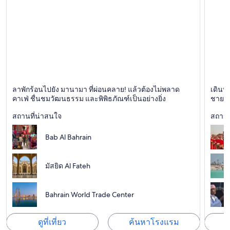
Zallaq
มานามา
ลาพักร้อนไปยัง มานามา ที่ผ่อนคลาย! แล้วต้องไม่พลาด
เดินทา
ชายหาด
ช้อปปิ้ง, ความบันเทิง, คาเฟ่
คาเฟ่ ชื่นชมวัฒนธรรม และพิพิธภัณฑ์เป็นอย่างยิ่ง
ชายหา
สถานที่น่าสนใจ
สถานท
Bab Al Bahrain
มัสยิด Al Fateh
Bahrain World Trade Center
ดูที่เที่ยว
ค้นหาโรงแรม