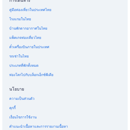
การเดินทาง
โรงแรม เขตผู้ว่าการเมืองหลวง
คู่มือท่องเที่ยวในประเทศไทย
โรงแรม Isa Town
โรงแรมในไทย
โรงแรม Riffa
บ้านพักตากอากาศในไทย
โรงแรม มานามา
แพ็คเกจท่องเที่ยวไทย
โรงแรม ดามิสตัน
ตั๋วเครื่องบินภายในประเทศ
โรงแรม Barbar
รถเช่าในไทย
โรงแรม เขตผู้ว่าการใต้
ประเภทที่พักทั้งหมด
ท่องโลกไปกับบล็อกเอ็กซ์พีเดีย
นโยบาย
ความเป็นส่วนตัว
คุกกี้
เงื่อนไขการใช้งาน
คำแนะนำเนื้อหาและการรายงานเนื้อหา