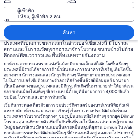
ผู้เข้าพัก
1 ห้อง, ผู้เข้าพัก 2 คน
บาห์เรน
ค้นหา
ประเทศที่เป็นเกาะขนาดเล็กในอ่าวเปอร์เซียแห่งนี้ มีโบราณ
สถานและโบราณวัตถุจากอาณาจักรโบราณ ขนาบข้างไปด้วย
ตึกออฟฟิศแวววาวและพื้นที่ทะเลทรายอันงดงาม
บาห์เรน เกาะทะเลทรายแห่งนี้แม้จะมีขนาดเล็กแต่ก็เติบโตขึ้นเรื่อยๆ
ประเทศนี้มีรายได้จากการค้าน้ำมัน และการธนาคารที่เจริญเติบโตขึ้น
อย่างมาก นักวางแผนและนักธุรกิจต่างๆ จึงพยายามขยายประเทศออก
ไปในอ่าวเปอร์เซียด้วยเกาะจำลองที่สร้างขึ้นด้วยฝีมือมนุษย์ มานามา
เป็นเมืองหลวงของประเทศและมีตึกระฟ้าเกิดขึ้นมากมาย ทำให้บาห์เรน
กลายเป็นเมืองใหม่ทั้งๆ ที่เกาะแห่งนี้ตั้งอยู่ที่นี่มามากกว่า 4,000 ปีแล้ว
ชมป้อมโบราณและอาคารทันสมัย
เริ่มต้นการท่องเที่ยวด้วยการชมประวัติศาสตร์ของบาห์เรนพิพิธภัณฑ์
แห่งชาติบาห์เรน ณ มานามา เรียนรู้เรื่องราวทางประวัติศาสตร์ของ
ประเทศจากโบราณวัตถุต่างๆ ชมรูปปั้นและหม้อไหต่างๆ จากยุค Dilmun
โบราณ สุสานที่ขยายตัวเพิ่มขึ้นกินพื้นที่รวมไปถึงแนวสนามหญ้าขนาด
ใหญ่ของบาห์เรน มีสุสานแบบนี้หลายหมื่นหลุมที่สุสาน Dilmun ใน A’ali
หากต้องการชมประวัติศาสตร์อื่นๆ ที่ยังหลงเหลืออยู่ ลองแวะไปชมการสู้