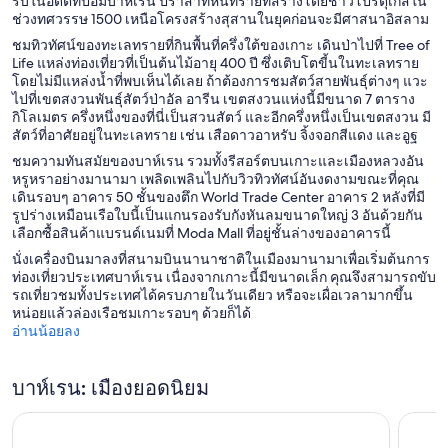
รบในอดีตที่ป้อมบาห์เรน ปราสาทหินทรายที่สร้างโดยชาวโปรตุเกสใน
ช่วงทศวรรษ 1500 เหนือโครงสร้างสุสานในยุคก่อนจะมีศาสนาอิสลาม
ชมทิวทัศน์ของทะเลทรายที่กินพื้นที่ครึ่งใต้ของเกาะ เดินป่าไปที่ Tree of
Life แหล่งท่องเที่ยวที่เป็นต้นไม้อายุ 400 ปี ซึ่งเติบโตขี้นในทะเลทราย
โดยไม่มีแหล่งน้ำที่พบเห็นได้เลย ถ้าต้องการชมสัตว์สายพันธุ์ต่างๆ แวะ
ไปที่เขตสงวนพันธุ์สัตว์ป่าอัล อารีน เขตสงวนแห่งนี้มีขนาด 7 ตาราง
กิโลเมตร ครึ่งหนึ่งของที่นี่เป็นสวนสัตว์ และอีกครึ่งหนึ่งเป็นเขตสงวน มี
สัตว์ที่อาศัยอยู่ในทะเลทราย เช่น เสือดาวอาหรับ จิ้งจอกสีแดง และอูฐ
ชมความทันสมัยของบาห์เรน รวมทั้งรีสอร์ตบนเกาะและเมืองหลวงอัน
หรูหราอย่างมานามา เพลิดเพลินไปกับวิวทิวทัศน์อันงดงามขณะที่คุณ
เดินรอบๆ อาคาร 50 ชั้นของตึก World Trade Center อาคาร 2 หลังที่มี
รูปร่างเหมือนเรือใบนี้เป็นแกนรองรับกังหันลมขนาดใหญ่ 3 อันด้วยกัน
เลือกซื้อสินค้าแบรนด์เนมที่ Moda Mall ที่อยู่ชั้นล่างของอาคารนี้
นั่งเครื่องบินมาลงที่สนามบินนานาชาติในเมืองมานามาเพื่อเริ่มต้นการ
ท่องเที่ยวประเทศบาห์เรน เนื่องจากเกาะนี้มีขนาดเล็ก คุณจึงสามารถขับ
รถเที่ยวชมทั้งประเทศได้ครบภายในวันเดียว หรือจะเผื่อเวลามากขึ้น
หน่อยแล้วล่องเรือชมเกาะรอบๆ ด้วยก็ได้
อ่านน้อยลง
บาห์เรน: เมืองยอดนิยม