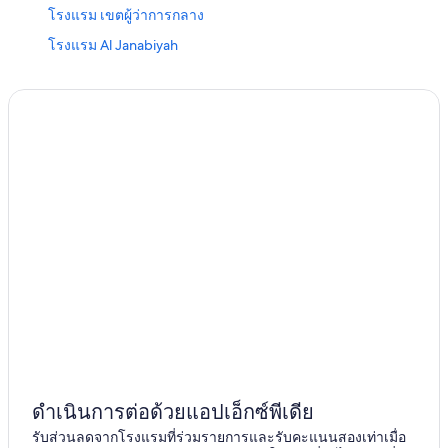
โรงแรม เขตผู้ว่าการกลาง
โรงแรม Al Janabiyah
โรงแรม ซะนัด
โรงแรม Madinat Hamad
โรงแรม Sehla
โรงแรม บูไดยา
โรงแรม 3 ดาวใน มานามา
โรงแรม บูไซเตน
โรงแรม Um Al Naasan
โรงแรม Jaww
โรงแรม Zayed Town
โรงแรม Saar
โรงแรม Hawar
โรงแรม Maqaba
ดำเนินการต่อด้วยแอปเอ็กซ์พีเดีย
โรงแรม Zallaq
รับส่วนลดจากโรงแรมที่ร่วมรายการและรับคะแนนสองเท่าเมื่อ