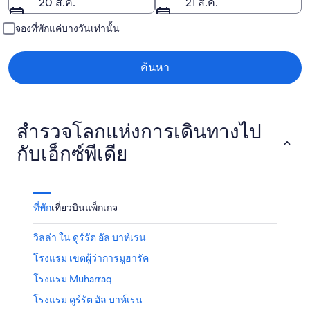
20 ส.ค.
21 ส.ค.
จองที่พักแค่บางวันเท่านั้น
ค้นหา
สำรวจโลกแห่งการเดินทางไป
กับเอ็กซ์พีเดีย
ที่พัก
เที่ยวบิน
แพ็กเกจ
วิลล่า ใน ดูร์รัต อัล บาห์เรน
โรงแรม เขตผู้ว่าการมูฮารัค
โรงแรม Muharraq
โรงแรม ดูร์รัต อัล บาห์เรน