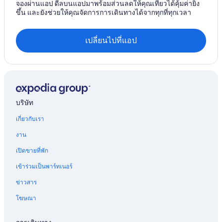
จองผ่านแอป ดีลบนแอปมาพร้อมส่วนลดให้คุณเที่ยวได้คุ้มค่ายิ่ง
โรงแรม อัล มาร์ค
ขึ้น และยังช่วยให้คุณจัดการการเดินทางได้จากทุกที่ทุกเวลา
โรงแรมปลอดบุหรี่ใน Amwaj Islands
โรงแรม A'ali
เปลี่ยนไปที่แอป
โรงแรม ฮิดด์
โรงแรม Tubli
โรงแรม 4 ดาวใน มานามา
โรงแรม Awali
บริษัท
โรงแรม Al Mazrowiah
เกี่ยวกับเรา
โรงแรมสำหรับคู่รักใน มานามา
งาน
โรงแรม Al Jasra
เปิดขายที่พัก
โรงแรม Hamala
เข้าร่วมเป็นพาร์ทเนอร์
โรงแรม ญุร์ดาบ
ข่าวสาร
Elite Hotels Bahrainใน บูไดยา
โฆษณา
โรงแรม Tashan
โรงแรม Sitra