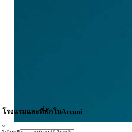
โรงแรมและที่พักในArcani