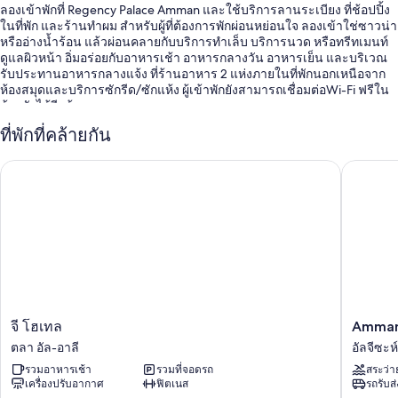
ลองเข้าพักที่ Regency Palace Amman และใช้บริการลานระเบียง ที่ช้อปปิ้ง
ในที่พัก และร้านทำผม สำหรับผู้ที่ต้องการพักผ่อนหย่อนใจ ลองเข้าใช่ซาวน่า
หรืออ่างน้ำร้อน แล้วผ่อนคลายกับบริการทำเล็บ บริการนวด หรือทรีทเมนท์
ดูแลผิวหน้า อิ่มอร่อยกับอาหารเช้า อาหารกลางวัน อาหารเย็น และบริเวณ
รับประทานอาหารกลางแจ้ง ที่ร้านอาหาร 2 แห่งภายในที่พักนอกเหนือจาก
ห้องสมุดและบริการซักรีด/ซักแห้ง ผู้เข้าพักยังสามารถเชื่อมต่อWi-Fi ฟรีใน
ห้องพักได้อีกด้วย
สิทธิประโยชน์อื่นๆ ของโรงแรมแห่งนี้ ได้แก่
ที่พักที่คล้ายกัน
สระว่ายน้ำในร่ม
Amman A
จี โฮเทล
ที่จอดรถและบริการรับจอดรถฟรี
บริการลีมูซีน/ทาวน์คาร์, อาหารเช้าแบบบุฟเฟต์ (มีค่าบริการ) และ
บริการเช็กเอาต์ด่วน
บริการดูแลเด็ก (คิดค่าบริการ), บริการคอนเซียร์จ และพนักงานที่พูดได้
หลายภาษา
สิ่งอำนวยความสะดวกในห้องพัก
ห้องพักทั้ง 257 ห้องมีสิทธิพิเศษ เช่น รูมเซอร์วิส 24 ชั่วโมง และเครื่องปรับ
จี
Amman
จี โฮเทล
Amman 
อากาศ รวมถึงสิ่งอำนวยความสะดวกอย่าง บริการ Wi-Fi ฟรี และตู้นิรภัย
โฮ
Airport
ตลา อัล-อาลี
อัลจีซะห์
เทล
Hotel
สิ่งอำนวยความสะดวกเพิ่มเติมภายในห้องพักได้แก่
รวมอาหารเช้า
รวมที่จอดรถ
สระว่า
ตลา
อัล
เครื่องปรับอากาศ
ฟิตเนส
รถรับส
อัล-
จี
อ่างอาบน้ำหรือฝักบัว, ของใช้ในห้องน้ำฟรี และไดร์เป่าผม