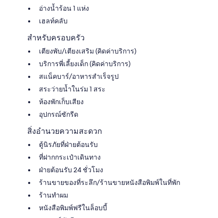
อ่างน้ำร้อน 1 แห่ง
เฮลท์คลับ
สำหรับครอบครัว
เตียงพับ/เตียงเสริม (คิดค่าบริการ)
บริการพี่เลี้ยงเด็ก (คิดค่าบริการ)
สแน็คบาร์/อาหารสำเร็จรูป
สระว่ายน้ำในร่ม 1 สระ
ห้องพักเก็บเสียง
อุปกรณ์ซักรีด
สิ่งอำนวยความสะดวก
ตู้นิรภัยที่ฝ่ายต้อนรับ
ที่ฝากกระเป๋าเดินทาง
ฝ่ายต้อนรับ 24 ชั่วโมง
ร้านขายของที่ระลึก/ร้านขายหนังสือพิมพ์ในที่พัก
ร้านทำผม
หนังสือพิมพ์ฟรีในล็อบบี้