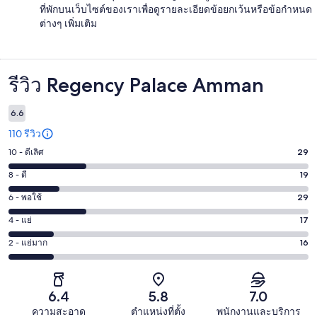
ที่พักบนเว็บไซต์ของเราเพื่อดูรายละเอียดข้อยกเว้นหรือข้อกำหนด
ต่างๆ เพิ่มเติม
รีวิว Regency Palace Amman
รีวิว
6.6
110 รีวิว
10 - ดีเลิศ
29
คะแนน
10
8 - ดี
19
คะแนน
-
8
6 - พอใช้
29
คะแนน
ดี
-
6
เลิศ
4 - แย่
17
คะแนน
ดี
-
29
4
19
2 - แย่มาก
16
คะแนน
พอใช้
จาก
-
จาก
2
29
110
แย่
110
-
จาก
รีวิว
17
รีวิว
แย่
6.4
5.8
7.0
110
จาก
มาก
รีวิว
ความสะอาด
ตำแหน่งที่ตั้ง
พนักงานและบริการ