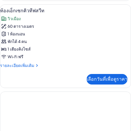
กับ
ห้องเอ็กเซกคิวทีฟสวีท | มินิบาร์, ตู้นิรภ
เปิด
1
ห้อง
ห้องเอ็กเซกคิวทีฟสวีท
ดี
ภาพถ่าย
วิวเมือง
ลัก
ทั้งหมด
ซ์
60 ตารางเมตร
ของ
1 ห้องนอน
ห้อง
พักได้ 4 คน
1 เตียงคิงไซส์
เอ็ก
Wi-Fi ฟรี
เซก
ราย
รายละเอียดเพิ่มเติม
คิว
ละเอียด
ทีฟ
เพิ่ม
เลือกวันที่เพื่อดูราคา
เติม
สวีท
เกี่ยว
กับ
ห้อง
เอ็ก
เซก
คิว
ทีฟ
สวี
ท