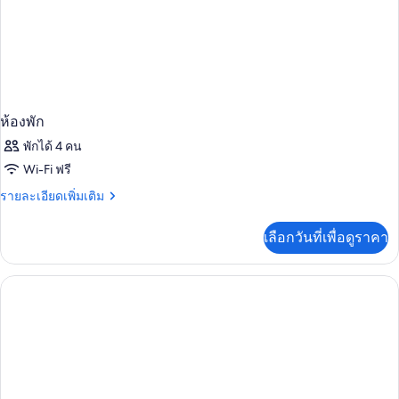
ห้องพัก
พักได้ 4 คน
Wi-Fi ฟรี
ราย
รายละเอียดเพิ่มเติม
ละเอียด
เพิ่ม
เลือกวันที่เพื่อดูราคา
เติม
เกี่ยว
กับ
ห้อง
พัก