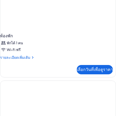
ห้องพัก
พักได้ 1 คน
Wi-Fi ฟรี
ราย
รายละเอียดเพิ่มเติม
ละเอียด
เพิ่ม
เลือกวันที่เพื่อดูราคา
เติม
เกี่ยว
กับ
ห้อง
พัก