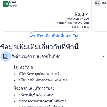
อาลี
ซะห์
8.8
5.2
ดีเลิศ
5.2
1,003
8.8
ทีวีจอแบนพร้อม ช่องดาวเทียม
จาก
จาก
55 รีวิว
10,
10,
กาต้มน้ำไฟฟ้า, บริการทำความสะอาดทุกวัน และโทรศัพท์
ราคา
฿2,314
ดี
1,003
ปัจจุบัน
เลิศ,
รีวิว
ราคารวม ฿2,499
คือ
รวมภาษีและค่าธรรมเนียม
55
฿2,314
5 ก.ย. - 6 ก.ย.
รีวิว
เปรียบเทียบที่พักที่คล้ายกัน
ข้อมูลเพิ่มเติมเกี่ยวกับที่พักนี้
สิ่งอำนวยความสะดวกในที่พัก
อินเทอร์เน็ต
มีให้บริการทุกห้อง: Wi-Fi ฟรี
มีในบางพื้นที่สาธารณะ: Wi-Fi ฟรี
ที่จอดรถและบริการรับส่ง
บริการลีมูซีน/ทาวน์คาร์
ที่จอดรถด้วยตัวเองภายในที่พักฟรี