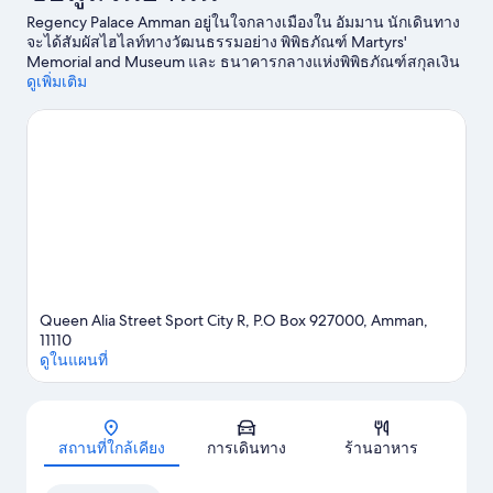
Regency Palace Amman อยู่ในใจกลางเมืองใน อัมมาน นักเดินทาง
จะได้สัมผัสไฮไลท์ทางวัฒนธรรมอย่าง พิพิธภัณฑ์ Martyrs'
Memorial and Museum และ ธนาคารกลางแห่งพิพิธภัณฑ์สกุลเงิน
จอร์แดน รวมถึงแวะเยือนสถานที่สำคัญ เช่น รัฐสภา และ ป้อม
ดูเพิ่มเติม
ปราการอัมมาน นักเดินทางควรแวะไปชม ศูนย์วัฒธรรม Royal และ
สวนสนุก Hussain Luna Park
ดูคู่มือท่องเที่ยว อัมมาน
Queen Alia Street Sport City R, P.O Box 927000, Amman,
11110
ดูในแผนที่
แผนที่
สถานที่ใกล้เคียง
การเดินทาง
ร้านอาหาร