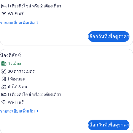
1 เตียงคิงไซส์ หรือ 2 เตียงเดี่ยว
สแตนดาร์ด
Wi-Fi ฟรี
ราย
รายละเอียดเพิ่มเติม
ละเอียด
เพิ่ม
เลือกวันที่เพื่อดูราคา
เติม
เกี่ยว
กับ
ห้องดีลักซ์ | มินิบาร์, ตู้นิรภัยในห้องพัก,
เปิด
13
ห้อง
ห้องดีลักซ์
สแตนดาร์ด
ภาพถ่าย
วิวเมือง
ทั้งหมด
30 ตารางเมตร
ของ
1 ห้องนอน
ห้อง
พักได้ 3 คน
1 เตียงคิงไซส์ หรือ 2 เตียงเดี่ยว
ดี
Wi-Fi ฟรี
ลัก
ราย
รายละเอียดเพิ่มเติม
ซ์
ละเอียด
เพิ่ม
เลือกวันที่เพื่อดูราคา
เติม
เกี่ยว