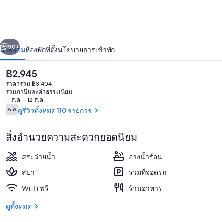
Amman
่อน
ถัดไป
น้า
90+
ภาพรวม
ห้องพัก
ที่ตั้ง
นโยบายการเข้าพัก
ราคา
฿2,945
ปัจจุบัน
ราคารวม ฿3,404
฿2,945
รวมภาษีและค่าธรรมเนียม
11 ส.ค. - 12 ส.ค.
รีวิว
6.6
ดูรีวิวทั้งหมด 110 รายการ
6.6 จาก 10
สิ่งอำนวยความสะดวกยอดนิยม
สระว่ายน้ำในร่ม
สระว่ายน้ำ
อ่างน้ำร้อน
สปา
รวมที่จอดรถ
Wi-Fi ฟรี
ร้านอาหาร
ดูทั้งหมด