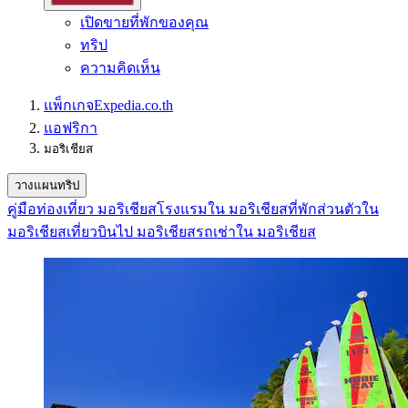
เปิดขายที่พักของคุณ
ทริป
ความคิดเห็น
แพ็กเกจ
Expedia.co.th
แอฟริกา
มอริเชียส
วางแผนทริป
คู่มือท่องเที่ยว มอริเชียส
โรงแรมใน มอริเชียส
ที่พักส่วนตัวใน
มอริเชียส
เที่ยวบินไป มอริเชียส
รถเช่าใน มอริเชียส