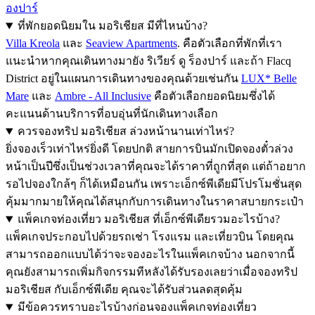
องปาร์
ที่พักยอดนิยมใน มอริเชียส มีที่ไหนบ้าง?
Villa Kreola
และ
Seaview Apartments
. คือตัวเลือกที่พักที่เรา
แนะนำหากคุณเดินทางมายัง ริเวียร์ ดู ร็องปาร์ และถ้า Flacq
District อยู่ในแผนการเดินทางของคุณด้วยเช่นกัน
LUX* Belle
Mare
และ
Ambre - All Inclusive
คือตัวเลือกยอดนิยมซึ่งได้
คะแนนด้านบริการที่อบอุ่นที่นักเดินทางเลือก
ควรจองทริป มอริเชียส ล่วงหน้านานเท่าไหร่?
ยิ่งจองเร็วเท่าไหร่ยิ่งดี โดยปกติ สายการบินมักเปิดจองตั๋วล่วง
หน้าเป็นปีซึ่งเป็นช่วงเวลาที่คุณจะได้ราคาที่ถูกที่สุด แต่ถ้าอยาก
รอไปจองใกล้ๆ ก็ได้เหมือนกัน เพราะเอ็กซ์พีเดียมีโปรโมชั่นสุด
คุ้มมากมายให้คุณได้สนุกกับการเดินทางในราคาสบายกระเป๋า
แพ็คเกจท่องเที่ยว มอริเชียส ที่เอ็กซ์พีเดียรวมอะไรบ้าง?
แพ็คเกจประกอบไปด้วยรถเช่า โรงแรม และเที่ยวบิน โดยคุณ
สามารถออกแบบได้ว่าจะจองอะไรในแพ็คเกจบ้าง นอกจากนี้
คุณยังสามารถเพิ่มกิจกรรมทีหลังได้รับรองเลยว่าเมื่อจองทริป
มอริเชียส กับเอ็กซ์พีเดีย คุณจะได้รับส่วนลดสุดคุ้ม
มีข้อควรทราบอะไรบ้างก่อนจองแพ็คเกจท่องเที่ยว