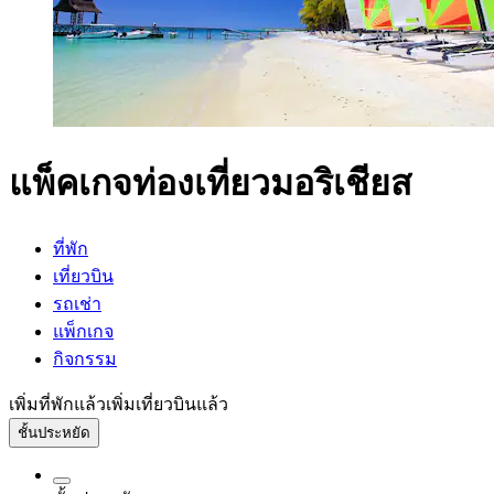
แพ็คเกจท่องเที่ยวมอริเชียส
ที่พัก
เที่ยวบิน
รถเช่า
แพ็กเกจ
กิจกรรม
เพิ่มที่พักแล้ว
เพิ่มเที่ยวบินแล้ว
ชั้นประหยัด