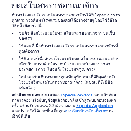
s
t
ทะเลในสหราชอาณาจักร
พัก
s
M
f
ว่าง
e
e
o
อาจ
r
ค้นหาโรงแรมริมทะเลในสหราชอาณาจักรได้ที่ Expedia.co.th
e
r
มี
v
คุณสามารถค้นหาโรงแรมของคุณได้อย่างง่ายๆ โดยใช้วิธีใด
r
N
การ
i
วิธีหนึ่งดังต่อไปนี้
.
T
เปลี่ยนแปลง
n
D
’
ชมตัวเลือกโรงแรมริมทะเลในสหราชอาณาจักร บนเว็บ
อาจ
g
a
s
ของเรา
มี
i
s
K
ข้อ
n
ใช้แผนที่เพื่อค้นหาโรงแรมริมทะเลในสหราชอาณาจักรที่
H
n
กำหนด
t
คุณต้องการ
o
o
เพิ่ม
h
ใช้ฟิลเตอร์เพื่อค้นหาโรงแรมริมทะเลในสหราชอาณาจักร
t
w
เติม
e
เลือกธีม แบรนด์ หรือระดับโรงแรมจากโรงแรมราคา
e
l
b
ประหยัด (1 ดาว) ไปจนถึงโรงแรมหรู (5 ดาว)
l
B
a
u
e
ใส่ข้อมูลวันเดินทางของคุณเพื่อดูข้อเสนอที่ดีที่สุดสำหรับ
r
n
a
โรงแรมริมทะเลในสหราชอาณาจักร ในขณะที่ยังมีข้อ
a
d
c
เสนอนี้อยู่
n
d
h
d
อย่าลืมสะสมคะแนน!
สมัคร
Expedia Rewards
ก่อนแล้วค่อย
i
.
e
ทำการจอง หรือมีบัญชีอยู่แล้วก็อย่าลืมเข้าสู่ระบบก่อนจองทุก
e
"
v
ครั้ง พร้อมรับคะแนน X2 เมื่อจองผ่าน
Expedia Application
Z
e
และประหยัดได้มากขึ้นเมื่อคุณ
จองเที่ยวบินหรือแพ็คเกจ
บน
i
n
เอ็กซ์พีเดีย
m
i
m
n
e
g