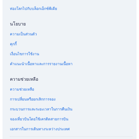
a
โรงแรมสัตว์เลี้ยงเข้าพักได้ใน เวลส์
b
ท่องโลกไปกับบล็อกเอ็กซ์พีเดีย
e
โรงแรมมีห้องอาหารใน เอลส์เบอรี
i
นโยบาย
n
โรงแรมสำหรับจัดงานแต่งงานใน เอกซิเตอร์
e
ความเป็นส่วนตัว
โรงแรมมีสปาใน เวลส์
M
e
คุกกี้
โรงแรมใกล้แหล่งช้อปปิ้งใน เอกซิเตอร์
n
ü
โรงแรมมีฟิตเนสใน เอกซิเตอร์
เงื่อนไขการใช้งาน
k
โรงแรมมีบาร์ใน คลิมปิง
คำแนะนำเนื้อหาและการรายงานเนื้อหา
a
r
โรงแรมหรูใน เอกซิเตอร์
t
ความช่วยเหลือ
e
โรงแรมมี Wi-Fiใน เอกซิเตอร์
,
ความช่วยเหลือ
โรงแรมหรูใน เวลส์
a
u
การเปลี่ยนหรือยกเลิกการจอง
โรงแรมมีสปาใน เอกซิเตอร์
s
d
กระบวนการและระยะเวลาในการคืนเงิน
โรงแรมริมทะเลใน คลิมปิง
e
โรงแรมต้อนรับ LGBTQIA+ใน เอกซิเตอร์
จองเที่ยวบินโดยใช้เครดิตสายการบิน
r
m
โรงแรมมีสวนน้ำใน เอกซิเตอร์
เอกสารในการเดินทางระหว่างประเทศ
a
n
โรงแรมมีไร่องุ่นใน เวลส์