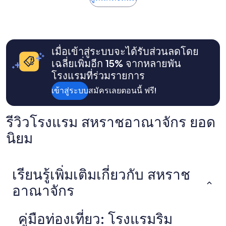
m
r
ถูก
o
e
i
ที่สุด
n
r
g
ที่
a
h
h
พบใน
l
a
t
24
a
t
.
เมื่อเข้าสู่ระบบจะได้รับส่วนลดโดย
ชั่วโมง
r
t
L
ที่
g
เฉลี่ยเพิ่มอีก 15% จากหลายพัน
e
o
ผ่าน
e
n
c
โรงแรมที่ร่วมรายการ
มา
t
w
a
อ้างอิง
a
เข้าสู่ระบบ
สมัครเลยตอนนี้ ฟรี!
i
t
จาก
b
r
i
การ
l
e
o
เข้า
e
รีวิวโรงแรม สหราชอาณาจักร ยอด
i
n
พัก
o
n
i
1
n
นิยม
e
s
คืน
m
n
c
ผู้
y
B
o
เข้า
o
l
n
พัก
w
เรียนรู้เพิ่มเติมเกี่ยวกับ สหราช
i
v
2
n
c
e
คน
อาณาจักร
.
k
n
ราคา
L
a
i
และ
a
u
e
จำนวน
d
คู่มือท่องเที่ยว: โรงแรมริม
f
n
ห้อง
y