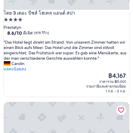
s
1
s
3
,
โดย 3 เดอะ บีชส์ โฮเทล แอนด์ สปา
เดอะ บีชส์ โฮเทล แอนด์ สปา
1
b
ที่พัก
l
r
o
4.0
Prestatyn
e
c
8.6
8.6/10
ดีเลิศ
(975 รีวิว)
ดาว
a
a
จาก
k
"
t
"Das Hotel liegt direkt am Strand. Von unserem Zimmer hatten wir
10,
f
D
e
einen Blick aufs Meer. Das Hotel und die Zimmer sind stilvoll
ดี
a
a
d
eingerichtet. Das Frühstück war super. Es gab eine Menükarte, aus
เลิศ,
s
s
a
der man verschiedene Gerichte auswählen konnte."
(975
t
H
t
Carolin
รีวิว)
s
o
t
แสดงน้อยลง
t
t
h
ราคา
฿4,167
a
e
e
ปัจจุบัน
ราคารวม ฿5,001
f
l
r
คือ
รวมภาษีและค่าธรรมเนียม
f
l
e
฿4,167
1 ก.ย. - 2 ก.ย.
w
i
a
e
e
r
r
อนาคาปรี
g
o
e
t
f
a
d
t
l
i
h
i
r
e
t
e