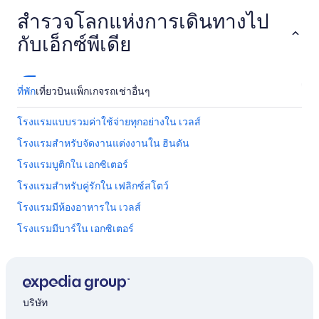
r
r
สำรวจโลกแห่งการเดินทางไป
s
e
i
s
กับเอ็กซ์พีเดีย
n
t
d
a
s
u
t
r
ที่พัก
เที่ยวบิน
แพ็กเกจ
รถเช่า
อื่นๆ
i
a
l
n
v
โรงแรมแบบรวมค่าใช้จ่ายทุกอย่างใน เวลส์
t
o
w
โรงแรมสำหรับจัดงานแต่งงานใน ฮินดัน
l
a
l
s
โรงแรมบูติกใน เอกซิเตอร์
e
v
i
โรงแรมสำหรับคู่รักใน เฟลิกซ์สโตว์
e
n
r
โรงแรมมีห้องอาหารใน เวลส์
g
y
e
f
โรงแรมมีบาร์ใน เอกซิเตอร์
r
r
i
โรงแรมมีความสำคัญทางประวัติศาสตร์ใน เวลส์
i
c
e
โรงแรมปลอดบุหรี่ใน เอกซิเตอร์
h
n
t
d
โรงแรมริมทะเลใน เอกซิเตอร์
e
บริษัท
l
t
โรงแรมพร้อมสนามกอล์ฟใน เอกซิเตอร์
y