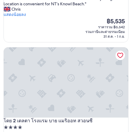
e
Location is convenient for NT’s Knowl Beach."
เลิศ,
r
Chris
(1,006
y
แสดงน้อยลง
รีวิว)
t
ราคา
฿5,535
r
ปัจจุบัน
ราคารวม ฿6,642
a
คือ
รวมภาษีและค่าธรรมเนียม
d
฿5,535
31 ส.ค. - 1 ก.ย.
i
t
เดลตา โรงแรม บาย แมริออท สวอนซี
i
o
n
a
l
h
o
t
e
l
w
i
t
h
โดย 2 เดลตา โรงแรม บาย แมริออท สวอนซี
เดลตา โรงแรม บาย แมริออท สวอนซี
h
ที่พัก
i