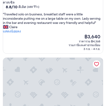
4.0
คาสเซิล
s
8.8
8.8/10
ดีเลิศ
(688 รีวิว)
ดาว
t
จาก
o
"
"Travelled solo on business, breakfast staff were a little
10,
r
T
inconsiderate putting me on a large table on my own. Lady serving
ดี
y
r
in the bar and evening restaurant was very friendly and helpful"
เลิศ,
d
a
Claire
(688
i
v
แสดงน้อยลง
รีวิว)
s
e
ราคา
฿3,640
p
l
ปัจจุบัน
ราคารวม ฿4,368
l
l
คือ
รวมภาษีและค่าธรรมเนียม
a
e
฿3,640
3 ก.ย. - 4 ก.ย.
y
d
e
s
d
เดอะ บีชส์ โฮเทล แอนด์ สปา
o
.
l
W
o
e
o
h
n
a
b
d
u
a
s
r
i
o
n
o
e
m