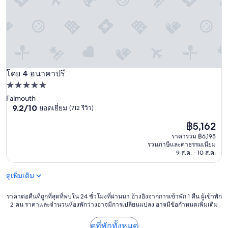
m
t
k
a
l
t
i
e
a
n
i
m
h
n
S
o
c
t
t
o
r
e
n
a
โดย 4 อนาคาปรี
l
อนาคาปรี
s
n
w
ที่พัก
i
d
h
d
5.0
Falmouth
.
i
e
9.2
9.2/10
ยอดเยี่ยม
(712 รีวิว)
ดาว
V
c
r
จาก
o
h
a
ราคา
฿5,162
10,
n
w
t
ปัจจุบัน
ยอด
ราคารวม ฿6,195
u
e
e
คือ
เยี่ยม,
รวมภาษีและค่าธรรมเนียม
n
f
p
฿5,162
(712
9 ส.ค. - 10 ส.ค.
s
o
u
รีวิว)
e
u
t
r
n
ดูเพิ่มเติม
t
e
d
i
m
j
ราคา
n
ราคาต่อคืนที่ถูกที่สุดที่พบใน 24 ชั่วโมงที่ผ่านมา อ้างอิงจากการเข้าพัก 1 คืน ผู้เข้าพัก
Z
u
2 คน ราคาและจำนวนห้องพักว่างอาจมีการเปลี่ยนแปลง อาจมีข้อกำหนดเพิ่มเติม
ต่อ
g
i
s
คืน
m
m
t
ที่
e
ดูที่พักทั้งหมด