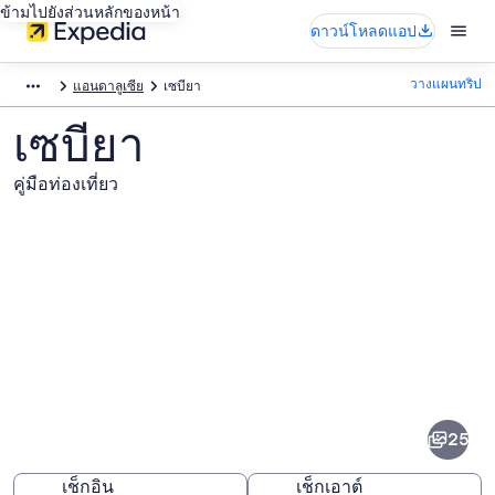
ข้ามไปยังส่วนหลักของหน้า
ดาวน์โหลดแอป
วางแผนทริป
แอนดาลูเซีย
เซบียา
เซบียา
คู่มือท่องเที่ยว
ภาพ
เซ
25
บียา
เช็กอิน
เช็กเอาต์