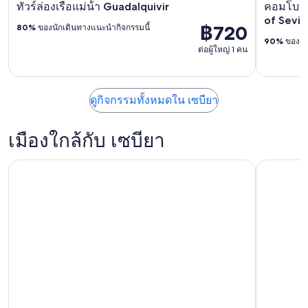
ทัวร์ล่องเรือแม่น้ํา Guadalquivir
คอมโบทั
of Sevil
฿720
80%
ของนักเดินทางแนะนำกิจกรรมนี้
90%
ของนัก
ต่อผู้ใหญ่ 1 คน
ดูกิจกรรมทั้งหมดใน เซบียา
เมืองใกล้กับ เซบียา