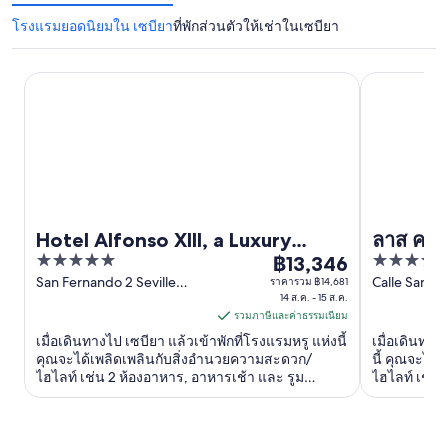
โรงแรมยอดนิยมใน เซบียา
ที่พักส่วนตัวให้เช่าในเซบียา
Hotel Alfonso XIII, a Luxury Collection Hotel, Seville
ลาส คาซาส เด 
Hotel Alfonso XIII, a Luxury
ลาส คาซา
5
4
Collection Hotel, Seville
฿13,346
สทอริก ซิ
ราคา
out
out
San Fernando 2 Seville
Calle Santa 
ราคารวม ฿14,681
฿13,346
Seville
14 ส.ค. - 15 ส.ค.
5 Seville Sev
of
of
ต่อ
รวมภาษีและค่าธรรมเนียม
5
5
คืน
เมื่อเดินทางไป เซบียา แล้วเข้าพักที่โรงแรมหรู แห่งนี้
เมื่อเดินทาง
เข้า
คุณจะได้เพลิดเพลินกับสิ่งอำนวยความสะดวก/
นี้ คุณจะได
ไฮไลท์ เช่น 2 ห้องอาหาร, อาหารเช้า และ รูม
ไฮไลท์ เช่น 
พัก
เซอร์วิส 24 ชั่วโมง ผู้เข้าพักที่จองกับเรารีวิวว่าชอบ
บริการสปาค
14
พนักงานเป็นพิเศษ ...
ส.ค.