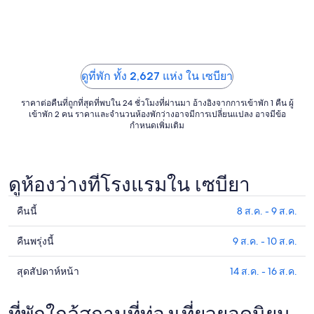
ถึง
15
ส.ค.
ดูที่พัก ทั้ง 2,627 แห่ง ใน เซบียา
ราคาต่อคืนที่ถูกที่สุดที่พบใน 24 ชั่วโมงที่ผ่านมา อ้างอิงจากการเข้าพัก 1 คืน ผู้
เข้าพัก 2 คน ราคาและจำนวนห้องพักว่างอาจมีการเปลี่ยนแปลง อาจมีข้อ
กำหนดเพิ่มเติม
ดูห้องว่างที่โรงแรมใน เซบียา
คืนนี้
8 ส.ค. - 9 ส.ค.
ดูรา
คา
คืนพรุ่งนี้
9 ส.ค. - 10 ส.ค.
ดูรา
ที่พัก
คา
ใน
สุดสัปดาห์หน้า
14 ส.ค. - 16 ส.ค.
ดูรา
ที่พัก
เซ
คา
ใน
บียา
ที่พัก
ที่พักใกล้สถานที่ท่องเที่ยวยอดนิยม
เซ