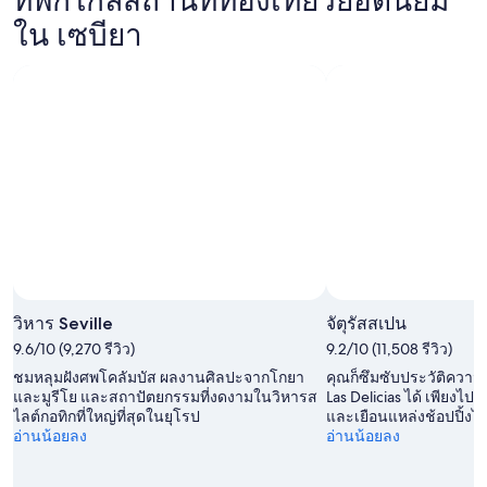
สำหรับ
ใน
บียา
ใน เซบียา
คืน
เซ
สำหรับ
นี้,
บียา
คืน
8
สำหรับ
พรุ่ง
ส.ค.
สุด
นี้,
-
สัปดาห์
9
9
หน้า,
ส.ค.
ส.ค.
14
-
ส.ค.
10
-
ส.ค.
16
ส.ค.
วิหาร Seville
จัตุรัสสเปน
9.6/10 (9,270 รีวิว)
9.2/10 (11,508 รีวิว)
ชมหลุมฝังศพโคลัมบัส ผลงานศิลปะจากโกยา
คุณก็ซึมซับประวัติควา
และมูรีโย และสถาปัตยกรรมที่งดงามในวิหารส
Las Delicias ได้ เพียงไป
ไลต์กอทิกที่ใหญ่ที่สุดในยุโรป
และเยือนแหล่งช้อปปิ้งได้ใ
อ่านน้อยลง
อ่านน้อยลง