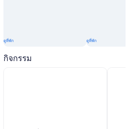
ดูที่พัก
ดูที่พัก
กิจกรรม
ทัวร์ล่องเรือแม่น้ํา Guadalquivir
คอมโบทัวร์