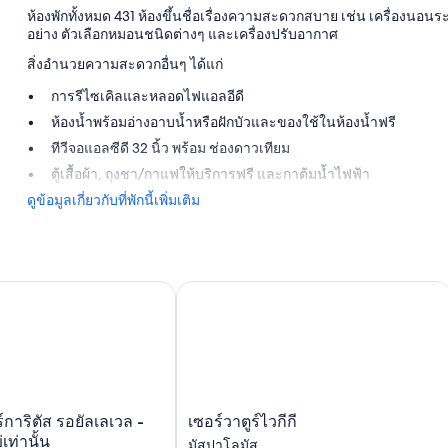
ห้องพักทั้งหมด 431 ห้องขึ้นชื่อเรื่องความสะดวกสบาย เช่น เครื่องนอนร
อย่าง ตัวเลือกหมอนชนิดต่างๆ และเครื่องปรับอากาศ
สิ่งอำนวยความสะดวกอื่นๆ ได้แก่
การรีไซเคิลและหลอดไฟแอลอีดี
ห้องน้ำพร้อมอ่างอาบน้ำหรือฝักบัวและของใช้ในห้องน้ำฟรี
ทีวีจอแอลซีดี 32 นิ้ว พร้อม ช่องดาวเทียม
ตู้เสื้อผ้า, ถุงชา/กาแฟให้บริการฟรี และกาต้มน้ำไฟฟ้า
ดูข้อมูลเกี่ยวกับที่พักนี้เพิ่มเติม
ท่านั้น
ริตัส รอยัลเลเวล - สำหรับผู้ใหญ่เท่านั้น
เซอร์วาตูร์ไวกีกี
เซอร์
การิตัส รอยัลเลเวล -
เซอร์วาตูร์ไวกีกี
วา
เท่านั้น
มัสปาโลมัส