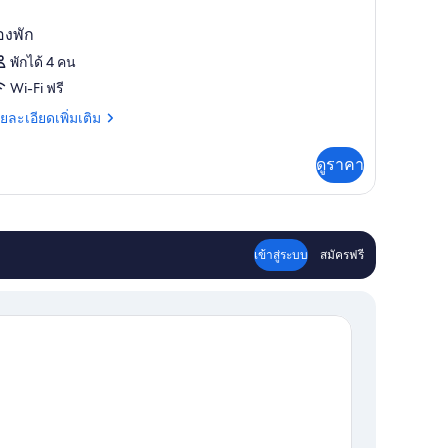
องพัก
พักได้ 4 คน
Wi-Fi ฟรี
ย
ยละเอียดเพิ่มเติม
เอียด
่ม
ดูราคา
ิม
่ยว
อง
เข้าสู่ระบบ
สมัครฟรี