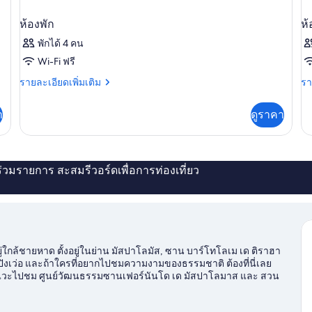
ห้องพัก
ห้
พักได้ 4 คน
Wi-Fi ฟรี
ราย
รา
รายละเอียดเพิ่มเติม
รา
ละเอียด
ละ
เพิ่ม
เพิ
า
ดูราคา
เติม
เต
เกี่ยว
เกี
กับ
กับ
ห้อง
ห้
พัก
พัก
่ร่วมรายการ สะสมรีวอร์ดเพื่อการท่องเที่ยว
อยู่ใกล้ชายหาด ตั้งอยู่ในย่าน มัสปาโลมัส, ซาน บาร์โทโลเม เด ติราฮา
้วปังเว่อ และถ้าใครที่อยากไปชมความงามของธรรมชาติ ต้องที่นี่เลย
แวะไปชม ศูนย์วัฒนธรรมซานเฟอร์นันโด เด มัสปาโลมาส และ สวน
เม เด ติราฮานา