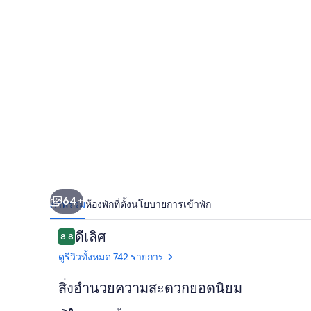
นา
เรีย
ปริ
นเซส
-
ผู้ใหญ่
เท่านั้น
(+16)
64+
ภาพรวม
ห้องพัก
ที่ตั้ง
นโยบายการเข้าพัก
รีวิว
ดีเลิศ
8.8
8.8 จาก 10
ดูรีวิวทั้งหมด 742 รายการ
สิ่งอำนวยความสะดวกยอดนิยม