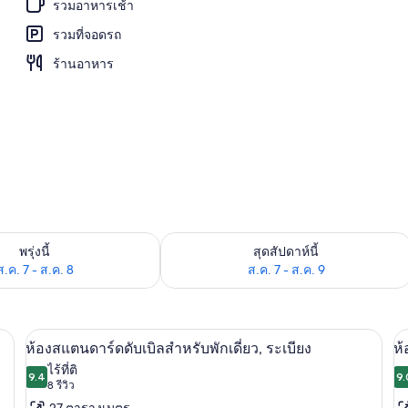
รวมอาหารเช้า
รวมที่จอดรถ
ยน้ำ
ร้านอาหาร
องพักว่างในพรุ่งนี้ ส.ค. 7 - ส.ค. 8
ตรวจสอบจำนวนห้องพักว่างในสุดสัปดาห์นี
พรุ่งนี้
สุดสัปดาห์นี้
ส.ค. 7 - ส.ค. 8
ส.ค. 7 - ส.ค. 9
์, ตู้นิรภัยในห้องพัก, โต๊ะทำงาน
ทีวีจอแอลซีดี 32 นิ้ว พร้อมช่องดาวเทียม,
เปิด
เป
5
ห้องสแตนดาร์ดดับเบิลสำหรับพักเดี่ยว, ระเบียง
ห้
ภาพถ่าย
ภ
ไร้ที่ติ
9.4
9.
9.4 จาก 10
(8
8 รีวิว
ทั้งหมด
ทั
รีวิว)
27 ตารางเมตร