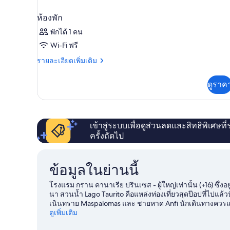
ห้องพัก
พักได้ 1 คน
Wi-Fi ฟรี
ราย
รายละเอียดเพิ่มเติม
ละเอียด
เพิ่ม
ดูราค
เติม
เกี่ยว
กับ
ห้อง
พัก
เข้าสู่ระบบเพื่อดูส่วนลดและสิทธิพิเศษที
ครั้งถัดไป
ข้อมูลในย่านนี้
โรงแรม กราน คานาเรีย ปรินเซส - ผู้ใหญ่เท่านั้น (+16) ซึ่ง
นา สวนน้ำ Lago Taurito คือแหล่งท่องเที่ยวสุดป๊อปที่ไปแล
เนินทราย Maspalomas และ ชายหาด Anfi นักเดินทางควร
พฤกษศาสตร์ Maspalomas
ดูเพิ่มเติม
ดูคู่มือท่องเที่ยว ซาน บาร์โทโล