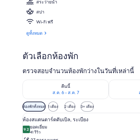
สระว่ายน้ำ
สปา
บาร์ริมสระว่า
Wi-Fi ฟรี
ดูทั้งหมด
ตัวเลือกห้องพัก
ตรวจสอบจำนวนห้องพักว่างในวันที่เหล่านี้
ตรวจสอบจำนวนห้องพักว่างในคืนนี้ ส.ค. 6 - ส.ค. 7
ตรวจสอบจำนวนห้
คืนนี้
ส.ค. 6 - ส.ค. 7
ตัว
ห้องพักทั้งหมด
1 เตียง
2 เตียง
3+ เตียง
กรอง
เครื่องนอนระดับพรีเมียม, มินิบาร
เปิด
6
ห้องสแตนดาร์ดดับเบิล, ระเบียง
ที่
ภาพถ่าย
ยอดเยี่ยม
มี
9.2
9.2 จาก 10
(41
41 รีวิว
ทั้งหมด
ให้
รีวิว)
27 ตารางเมตร