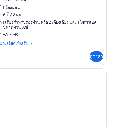
อง
1 ห้องนอน
อง
พักได้ 3 คน
แตนดาร์ด
1 เตียงสำหรับสองท่าน หรือ 2 เตียงเดี่ยว และ 1 โซฟาเบด
ขนาดทวินไซส์
ิปเปิล,
Wi-Fi ฟรี
เบียง
ย
ยละเอียดเพิ่มเติม
เอียด
่ม
ดูราคา
ิม
่ยว
อง
ตนดาร์ด
ิปเปิล,
เบียง