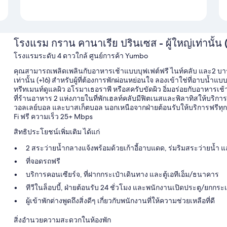
โรงแรม กราน คานาเรีย ปรินเซส - ผู้ใหญ่เท่านั้น 
โรงแรมระดับ 4 ดาวใกล้ ศูนย์การค้า Yumbo
คุณสามารถเพลิดเพลินกับอาหารเช้าแบบบุฟเฟต์ฟรี ไนท์คลับ และ2 บาร์ร
เท่านั้น (+16) สำหรับผู้ที่ต้องการพักผ่อนหย่อนใจ ลองเข้าใช่ที่อาบน้ำแบ
ทรีทเมนท์ดูแลผิว อโรมาเธอราพี หรือสครับขัดผิว อิ่มอร่อยกับอาหาร
ที่ร้านอาหาร 2 แห่งภายในที่พักเฮลท์คลับมีฟิตเนสและพิลาทิสให้บริการ น
วอลเลย์บอล และบาสเก็ตบอล นอกเหนือจากฝ่ายต้อนรับให้บริการฟรีทุกวัน
Fi ฟรี ความเร็ว 25+ Mbps
สิทธิประโยชน์เพิ่มเติม ได้แก่
2 สระว่ายน้ำกลางแจ้งพร้อมด้วยเก้าอี้อาบแดด, ร่มริมสระว่ายน้ำ 
ที่จอดรถฟรี
บริการคอนเซียร์จ, ที่ฝากกระเป๋าเดินทาง และตู้เอทีเอ็ม/ธนาคาร
ทีวีในล็อบบี้, ฝ่ายต้อนรับ 24 ชั่วโมง และพนักงานเปิดประตู/ยกกระเ
ผู้เข้าพักต่างพูดถึงสิ่งดีๆ เกี่ยวกับพนักงานที่ให้ความช่วยเหลือที่ดี
สิ่งอำนวยความสะดวกในห้องพัก