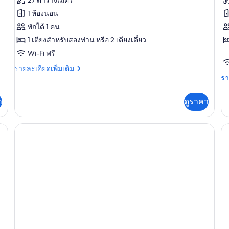
ของ
ข
1 ห้องนอน
ห้อง
ห้
พักได้ 1 คน
สแตนดาร์ด
ส
1 เตียงสำหรับสองท่าน หรือ 2 เตียงเดี่ยว
ดับเบิล
ทร
Wi-Fi ฟรี
สำหรับ
ระ
ราย
รายละเอียดเพิ่มเติม
ละเอียด
รา
รา
พัก
เพิ่ม
ละ
เดี่ยว,
เติม
เพิ
า
ดูราคา
เกี่ยว
เต
ระเบียง
กับ
เกี
ห้อง
กับ
สแตนดาร์ด
ห้
ดับเบิล
สแ
สำหรับ
ทร
พัก
ระ
เดี่ยว,
ระเบียง