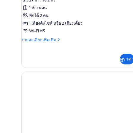
ของ
สำหรับ
1 ห้องนอน
ห้อง
ห้อง
พักได้ 2 คน
พัก
สแตนดาร์ด
1 เตียงคิงไซส์ หรือ 2 เตียงเดี่ยว
ดับเบิล,
Wi-Fi ฟรี
ระเบียง
ราย
รายละเอียดเพิ่มเติม
ละเอียด
เพิ่ม
เติม
ดูราค
เกี่ยว
กับ
ห้อง
สแตนดาร์ด
ดับเบิล,
ระเบียง