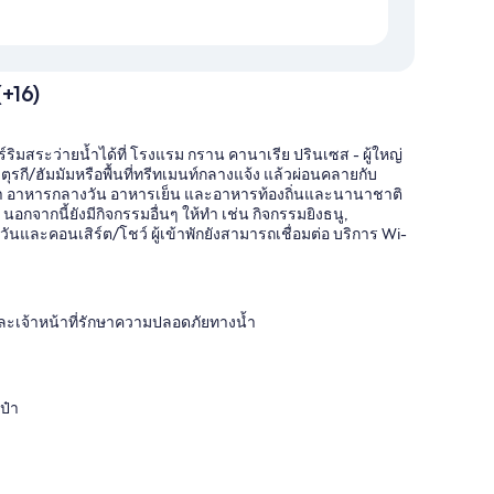
(+16)
ิมสระว่ายน้ำได้ที่ โรงแรม กราน คานาเรีย ปรินเซส - ผู้ใหญ่
บตุรกี/ฮัมมัมหรือพื้นที่ทรีทเมนท์กลางแจ้ง แล้วผ่อนคลายกับ
เช้า อาหารกลางวัน อาหารเย็น และอาหารท้องถิ่นและนานาชาติ
อกจากนี้ยังมีกิจกรรมอื่นๆ ให้ทำ เช่น กิจกรรมยิงธนู,
และคอนเสิร์ต/โชว์ ผู้เข้าพักยังสามารถเชื่อมต่อ บริการ Wi-
และเจ้าหน้าที่รักษาความปลอดภัยทางน้ำ
ป๋า