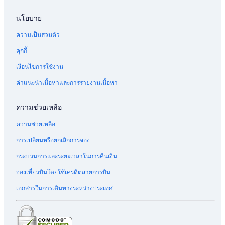
นโยบาย
ความเป็นส่วนตัว
คุกกี้
เงื่อนไขการใช้งาน
คำแนะนำเนื้อหาและการรายงานเนื้อหา
ความช่วยเหลือ
ความช่วยเหลือ
การเปลี่ยนหรือยกเลิกการจอง
กระบวนการและระยะเวลาในการคืนเงิน
จองเที่ยวบินโดยใช้เครดิตสายการบิน
เอกสารในการเดินทางระหว่างประเทศ