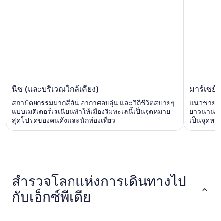
นีซ (และบริเวณใกล้เคียง)
มาร์เซย์
สถาปัตยกรรมมากสีสัน อากาศอบอุ่น และวิถีชีวิตสบายๆ
แนวชายฝั
แบบเมดิเตอร์เรเนียนทำให้เมืองริมทะเลนี้เป็นจุดหมาย
ยาวนานถึง 
สุดโปรดของคนดังและนักท่องเที่ยว
เป็นจุดห
สำรวจโลกแห่งการเดินทางไป
กับเอ็กซ์พีเดีย