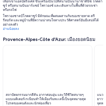
เทือกเขาแอลป์ฝรั่งเศส ขึ้นเครื่องบินไปที่สนามบินนานาชาตินีซ โกตดา
ซูร์ หรือสนามบินมาร์แซย์ โพรวองซ์ และเดินทางในพื้นที่ด้วยรถเช่า
หรือรถไฟ
โพรวองซาลป์โกตดาซูร์ มีลักษณะที่ผสมผสานกันของชายหาด สกี
รีสอร์ท และหมู่บ้านที่มีความน่าสนใจทางประวัติศาสตร์อันมีเสน่ห์ได้
อย่างลงตัว
อ่านน้อยลง
Provence-Alpes-Côte d'Azur: เมืองยอดนิยม
นีซ
มาร์เซย
สถาปัตยกรรมมากสีสัน อากาศอบอุ่น และวิถีชีวิตสบายๆ
แนวชา
ร้านอาหาร, ชายหาด, ช้อปปิ้ง
ท่าเรือ,
แบบเมดิเตอร์เรเนียนทำให้เมืองริมทะเลนี้เป็นจุดหมายสุด
ยาวนาน
โปรดของคนดังและนักท่องเที่ยว
จุดหม