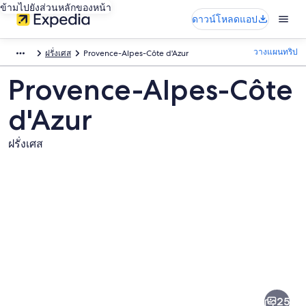
ข้ามไปยังส่วนหลักของหน้า
ดาวน์โหลดแอป
วางแผนทริป
ฝรั่งเศส
Provence-Alpes-Côte d'Azur
Provence-Alpes-Côte
d'Azur
ฝรั่งเศส
ภาพ
Provence-
Alpes-
25