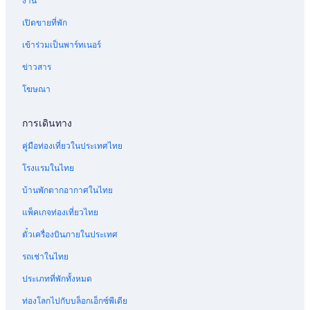
งาน
เปิดขายที่พัก
เข้าร่วมเป็นพาร์ทเนอร์
ข่าวสาร
โฆษณา
การเดินทาง
คู่มือท่องเที่ยวในประเทศไทย
โรงแรมในไทย
บ้านพักตากอากาศในไทย
แพ็คเกจท่องเที่ยวไทย
ตั๋วเครื่องบินภายในประเทศ
รถเช่าในไทย
ประเภทที่พักทั้งหมด
ท่องโลกไปกับบล็อกเอ็กซ์พีเดีย