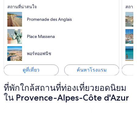
สถานที่น่าสนใจ
สถานท
Promenade des Anglais
Place Massena
พอร์ทออฟนีช
ดูที่เที่ยว
ค้นหาโรงแรม
ที่พักใกล้สถานที่ท่องเที่ยวยอดนิยม
ใน Provence-Alpes-Côte d'Azur