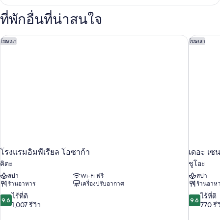
เกี่ยว
(Residence,
กับ
ที่พักอื่นที่น่าสนใจ
Top
ห้อง
พัก,
Floor)
3
โรงแรมอิมพีเรียล โอซาก้า
เดอะ เซนต
โฆษณา
โฆษณา
ห้อง
นอน
(Residence,
Top
Floor)
โรงแรมอิมพีเรียล โอซาก้า
เดอะ เซนต
คิตะ
ชูโอะ
สปา
Wi-Fi ฟรี
สปา
ร้านอาหาร
เครื่องปรับอากาศ
ร้านอาห
9.6
9.6
ไร้ที่ติ
ไร้ที่ติ
9.6
9.6
จาก
จาก
1,007 รีวิว
770 รีว
10,
10,