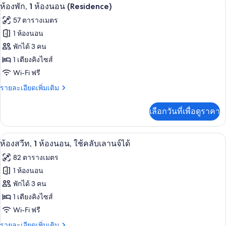
อ่างอาบน้ำและฝักบัวแยกจากกัน, อ่างอา
เปิด
6
ห้อง
ห้องพัก, 1 ห้องนอน (Residence)
ใช้
พรีเมียม,
ภาพถ่าย
57 ตารางเมตร
เตียง
คลับ
ทั้งหมด
คิง
1 ห้องนอน
เลา
ไซส์
ของ
พักได้ 3 คน
1
นจ์
เตียง,
ห้อง
1 เตียงคิงไซส์
ได้,
ใช้
Wi-Fi ฟรี
พัก,
คลับ
วิว
เลา
1
ราย
รายละเอียดเพิ่มเติม
นจ์
เมือง
ละเอียด
ห้อง
ได้,
เพิ่ม
เลือกวันที่เพื่อดูราคา
วิว
เติม
นอน
เมือง
เกี่ยว
(Residence)
กับ
ห้องสวีท, 1 ห้องนอน, ใช้คลับเลานจ์ได้ 
เปิด
8
ห้อง
ห้องสวีท, 1 ห้องนอน, ใช้คลับเลานจ์ได้
พัก,
ภาพถ่าย
82 ตารางเมตร
1
ทั้งหมด
ห้อง
1 ห้องนอน
นอน
ของ
พักได้ 3 คน
(Residence)
ห้อง
1 เตียงคิงไซส์
Wi-Fi ฟรี
สวีท,
1
ราย
รายละเอียดเพิ่มเติม