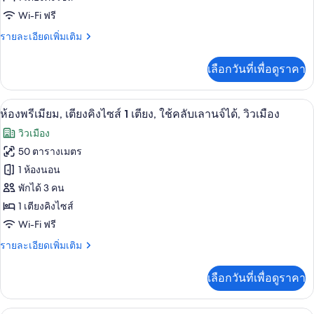
เมือง
คลับ
Wi-Fi ฟรี
พรีเมียม,
เลา
นจ์
ราย
รายละเอียดเพิ่มเติม
เตียง
ได้,
ละเอียด
คิง
วิว
เพิ่ม
เลือกวันที่เพื่อดูราคา
เมือง
เติม
ไซส์
เกี่ยว
1
กับ
เครื่องนอนระดับพรีเมียม, ผ้านวมขนเป็ด
เปิด
11
ห้อง
ห้องพรีเมียม, เตียงคิงไซส์ 1 เตียง, ใช้คลับเลานจ์ได้, วิวเมือง
เตียง
พรีเมียม,
ภาพถ่าย
วิวเมือง
เตียง
ทั้งหมด
คิง
50 ตารางเมตร
ไซส์
ของ
1 ห้องนอน
1
เตียง
ห้อง
พักได้ 3 คน
1 เตียงคิงไซส์
พรีเมียม,
Wi-Fi ฟรี
เตียง
ราย
รายละเอียดเพิ่มเติม
คิง
ละเอียด
ไซส์
เพิ่ม
เลือกวันที่เพื่อดูราคา
เติม
1
เกี่ยว
เตียง,
กับ