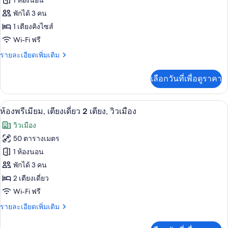
1 ห้องนอน
1
เตียง,
ห้อง
พักได้ 3 คน
วิว
1 เตียงคิงไซส์
พัก,
เมือง
Wi-Fi ฟรี
1
ห้อง
ราย
รายละเอียดเพิ่มเติม
ละเอียด
นอน,
เพิ่ม
เลือกวันที่เพื่อดูราคา
เติม
วิว
เกี่ยว
เมือง
กับ
เครื่องนอนระดับพรีเมียม, ผ้านวมขนเป็ด
เปิด
8
ห้อง
ห้องพรีเมียม, เตียงเดี่ยว 2 เตียง, วิวเมือง
(Residence)
พัก,
ภาพถ่าย
วิวเมือง
1
ทั้งหมด
ห้อง
50 ตารางเมตร
นอน,
ของ
1 ห้องนอน
วิว
เมือง
ห้อง
พักได้ 3 คน
(Residence)
2 เตียงเดี่ยว
พรีเมียม,
Wi-Fi ฟรี
เตียง
ราย
รายละเอียดเพิ่มเติม
เดี่ยว
ละเอียด
2
เพิ่ม