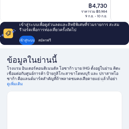
ไร้
ไร้
ราคา
฿4,730
ที่
ที่
ปัจจุบัน
ติ,
ติ,
ราคารวม ฿5,984
คือ
9 ก.ย. - 10 ก.ย.
1,007
770
฿4,730
รีวิว
รีวิว
เข้าสู่ระบบเพื่อดูส่วนลดและสิทธิพิเศษที่ร่วมรายการ สะสม
รีวอร์ดเพื่อการท่องเที่ยวครั้งถัดไป
เข้าสู่ระบบ
สมัครฟรี
ข้อมูลในย่านนี้
โรงแรม อินเตอร์คอนติเนนตัล โอซาก้า บาย IHG ตั้งอยู่ในย่าน คิตะ
เชื่อมต่อกับศูนย์การค้า ป้ายกูลิโกะสาขาโดทงบุริ และ ปราสาทโอ
ซาก้า คือแลนด์มาร์คสำคัญที่ถ้าพลาดชมคงเสียดายแย่ แล้วก็อย่า
ลืมแวะไป ยูนิเวอร์ซัลสตูดิโอแจปัน และ พิพิธภัณฑ์สัตว์น้ำไคยูคัง
ดูเพิ่มเติม
ซึ่งเป็นสถานที่ท่องเที่ยวยอดนิยมในย่านนี้ด้วยนะ อาคารอุเมะดะ
สกาย และ ตลาดคุโรมง เป็นสถานที่แนะนำอีกสองแห่งที่ไม่ควร
พลาด
ดูคู่มือท่องเที่ยว โอซาก้า