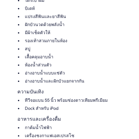
ไดร์เป่าผม
บิเดท์
แปรงสีฟันและยาสีฟัน
ฝักบัวนวดด้วยพลังน้ำ
มีผ้าเช็ดตัวให้
รองเท้าสวมภายในห้อง
สบู่
เสื้อคลุมอาบน้ำ
ห้องน้ำส่วนตัว
อ่างอาบน้ำแบบแช่ตัว
อ่างอาบน้ำและฝักบัวแยกจากกัน
ความบันเทิง
ทีวีจอแบน 55 นิ้ว พร้อมช่องดาวเทียมพรีเมียม
Dock สำหรับ iPod
อาหารและเครื่องดื่ม
กาต้มน้ำไฟฟ้า
เครื่องชงกาแฟเอสเปรสโซ