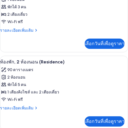
วิว
เมือง
ห้อง
พักได้ 3 คน
(Residence)
2 เตียงเดี่ยว
พรีเมียม,
Wi-Fi ฟรี
เตียง
ราย
รายละเอียดเพิ่มเติม
เดี่ยว
ละเอียด
2
เพิ่ม
เลือกวันที่เพื่อดูราคา
เติม
เตียง,
เกี่ยว
ใช้
กับ
ห้องพัก, 2 ห้องนอน (Residence) | ครัวส
เปิด
6
ห้อง
ห้องพัก, 2 ห้องนอน (Residence)
คลับ
พรีเมียม,
ภาพถ่าย
90 ตารางเมตร
เตียง
เลา
ทั้งหมด
เดี่ยว
2 ห้องนอน
นจ์
2
ของ
พักได้ 5 คน
เตียง,
ได้,
ใช้
ห้อง
1 เตียงคิงไซส์ และ 2 เตียงเดี่ยว
วิว
คลับ
Wi-Fi ฟรี
พัก,
เลา
เมือง
นจ์
2
ราย
รายละเอียดเพิ่มเติม
ได้,
ละเอียด
ห้อง
วิว
เพิ่ม
เลือกวันที่เพื่อดูราคา
เมือง
เติม
นอน