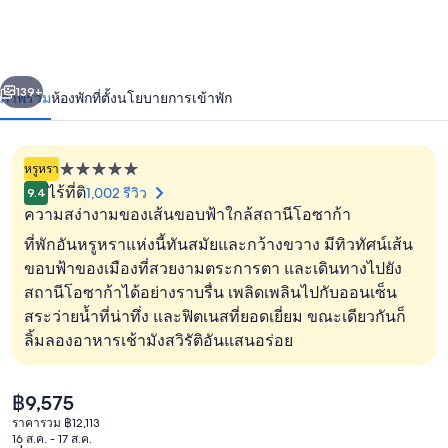
คอน
ติ
่อน
ถัดไป
น้า
139+
ภาพรวม
ห้องพัก
ที่ตั้ง
นโยบายการเข้าพัก
เนนตัล
โอ
หรูหรา
ที่พัก
ซาก้
ไร้ที่ติ
1,002 รีวิว
9.4
5.0
ความสง่างามของเส้นขอบฟ้าใกล้สถานีโอซาก้า
า
ดาว
ที่พักอันหรูหราแห่งนี้ทันสมัยและกว้างขวาง มีทิวทัศน์เส้น
บาย
ขอบฟ้าของเมืองที่สวยงามตระการตา และเดินทางไปยัง
IHG
สถานีโอซาก้าได้อย่างราบรื่น เพลิดเพลินไปกับออนเซ็น
วิวเมือง
สระว่ายน้ำที่น่าทึ่ง และฟิตเนสที่ยอดเยี่ยม ขณะเดียวกันก็
ลิ้มลองอาหารเช้ามังสวิรัติอันแสนอร่อย
ราคา
฿9,575
ปัจจุบัน
ราคารวม ฿12,113
฿9,575
16 ส.ค. - 17 ส.ค.