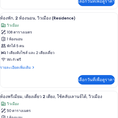
เลือกวันที่เพื่อดูราคา
เติม
เตียง,
เกี่ยว
วิว
กับ
ห้องพัก, 2 ห้องนอน, วิวเมือง (Residenc
เปิด
7
ห้อง
ห้องพัก, 2 ห้องนอน, วิวเมือง (Residence)
เมือง
พรีเมียม,
ภาพถ่าย
วิวเมือง
เตียง
ทั้งหมด
เดี่ยว
108 ตารางเมตร
2
ของ
1 ห้องนอน
เตียง,
วิว
ห้อง
พักได้ 5 คน
เมือง
1 เตียงคิงไซส์ และ 2 เตียงเดี่ยว
พัก,
Wi-Fi ฟรี
2
ห้อง
ราย
รายละเอียดเพิ่มเติม
ละเอียด
นอน,
เพิ่ม
เลือกวันที่เพื่อดูราคา
เติม
วิว
เกี่ยว
เมือง
กับ
เครื่องนอนระดับพรีเมียม, ผ้านวมขนเป็ด
เปิด
10
ห้อง
ห้องพรีเมียม, เตียงเดี่ยว 2 เตียง, ใช้คลับเลานจ์ได้, วิวเมือง
(Residence)
พัก,
ภาพถ่าย
วิวเมือง
2
ทั้งหมด
ห้อง
50 ตารางเมตร
นอน,
ของ
1 ห้องนอน