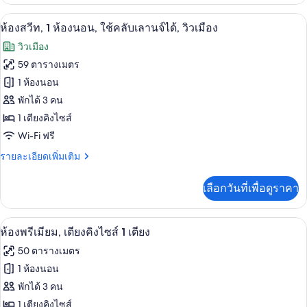
เกี่ยว
(Residence)
กับ
ห้องสวีท, 1 ห้องนอน, ใช้คลับเลานจ์ได้, 
เปิด
9
ห้อง
ห้องสวีท, 1 ห้องนอน, ใช้คลับเลานจ์ได้, วิวเมือง
พัก,
ภาพถ่าย
วิวเมือง
2
ทั้งหมด
ห้อง
59 ตารางเมตร
นอน
ของ
1 ห้องนอน
(Residence)
ห้อง
พักได้ 3 คน
1 เตียงคิงไซส์
สวีท,
Wi-Fi ฟรี
1
ห้อง
ราย
รายละเอียดเพิ่มเติม
ละเอียด
นอน,
เพิ่ม
เลือกวันที่เพื่อดูราคา
เติม
ใช้
เกี่ยว
คลับ
กับ
เครื่องนอนระดับพรีเมียม, ผ้านวมขนเป็ด
เปิด
5
ห้อง
ห้องพรีเมียม, เตียงคิงไซส์ 1 เตียง
เลา
สวี
ภาพถ่าย
50 ตารางเมตร
ท,
นจ์
ทั้งหมด
1
1 ห้องนอน
ได้,
ห้อง
ของ
พักได้ 3 คน
นอน,
วิว
ใช้
ห้อง
1 เตียงคิงไซส์