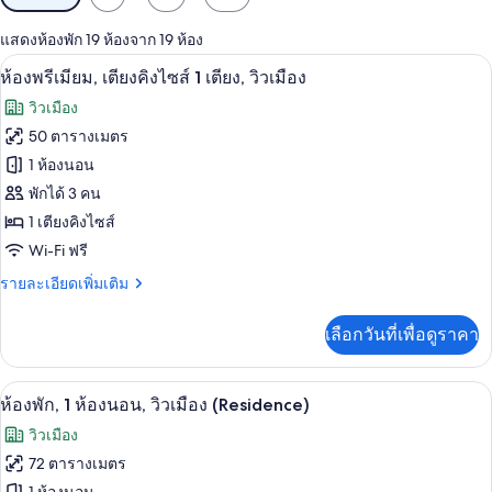
กรอง
แสดงห้องพัก 19 ห้องจาก 19 ห้อง
ที่
เครื่องนอนระดับพรีเมียม, ผ้านวมขนเป็ด
เปิด
มี
8
ห้องพรีเมียม, เตียงคิงไซส์ 1 เตียง, วิวเมือง
ให้
ภาพถ่าย
วิวเมือง
สำหรับ
ทั้งหมด
50 ตารางเมตร
ห้อง
ของ
1 ห้องนอน
พัก
ห้อง
พักได้ 3 คน
1 เตียงคิงไซส์
พรีเมียม,
Wi-Fi ฟรี
เตียง
ราย
รายละเอียดเพิ่มเติม
คิง
ละเอียด
ไซส์
เพิ่ม
เลือกวันที่เพื่อดูราคา
เติม
1
เกี่ยว
เตียง,
กับ
ห้องพัก, 1 ห้องนอน, วิวเมือง (Residence) 
เปิด
7
ห้อง
ห้องพัก, 1 ห้องนอน, วิวเมือง (Residence)
วิว
พรีเมียม,
ภาพถ่าย
วิวเมือง
เตียง
เมือง
ทั้งหมด
คิง
72 ตารางเมตร
ไซส์
ของ