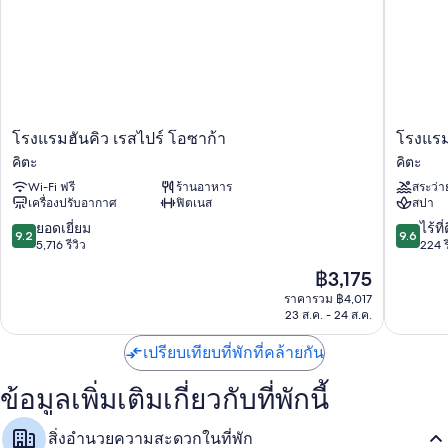
ที่จอดรถ (คิดค่าบริการ), สถานีชาร์จรถยนต์ไฟฟ้า และบริการคอน
เซียร์จ
ห้องจัดเลี้ยง, ที่ฝากกระเป๋าเดินทาง และร้านขายของที่ระลึก
ผู้เข้าพักต่างประทับใจพนักงานที่ให้ความช่วยเหลือที่ดี
สิ่งอำนวยความสะดวกในห้องพัก
โรง
โรงแรม
โรงแรมฮันคิว เรสไปร์ โอซาก้า
โรงแรม
แรม
Four
ห้องพักทั้งหมด 272 ห้องเป็นห้องที่ตกแต่งพิเศษโดยเฉพาะ ซึ่งมาพร้อมความ
คิตะ
คิตะ
ฮัน
Seasons
สะดวกสบาย เช่น รูมเซอร์วิส 24 ชั่วโมง และเครื่องนอนระดับพรีเมียม
Wi-Fi ฟรี
ร้านอาหาร
สระว่า
คิว
โอ
พร้อมด้วยสิทธิพิเศษอย่าง ตัวเลือกหมอนชนิดต่างๆ และพื้นที่ทำงานแบบใช้
เครื่องปรับอากาศ
ฟิตเนส
สปา
เรส
ซาก้
แล็ปท็อป
ไปร์
า
9.2
9.6
ยอดเยี่ยม
ไร้ที่
9.2
9.6
โอ
คิตะ
สิ่งอำนวยความสะดวกเพิ่มเติมภายในห้องพักได้แก่
จาก
จาก
5,716 รีวิว
224 ร
ซาก้
10,
10,
ราคา
฿3,175
บริการดูแลเด็กและเปล/เตียงเด็กอ่อนฟรี
า
ยอด
ไร้
ปัจจุบัน
คิตะ
เยี่ยม,
ที่
ราคารวม ฿4,017
เครื่องนอนป้องกันสารก่อภูมิแพ้, ฟูกเสริมที่นอน และผ้านวมขนเป็ด
คือ
23 ส.ค. - 24 ส.ค.
5,716
ติ,
ห้องน้ำพร้อมฝักบัวนวดด้วยพลังน้ำและของใช้ในห้องน้ำระดับพรีเมียม
฿3,175
รีวิว
224
เปรียบเทียบที่พักที่คล้ายกัน
รีวิว
ทีวีจอแบน 55 นิ้ว พร้อม ช่องทีวีพรีเมียม
ตู้เสื้อผ้า, กาต้มน้ำไฟฟ้า และเครื่องทำความร้อน
ข้อมูลเพิ่มเติมเกี่ยวกับที่พักนี้
สิ่งอำนวยความสะดวกในที่พัก