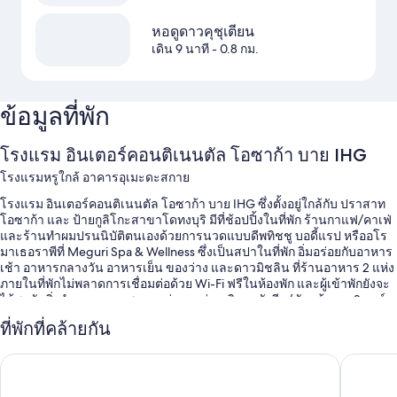
หอดูดาวคุชุเตียน
เดิน 9 นาที
- 0.8 กม.
ข้อมูลที่พัก
โรงแรม อินเตอร์คอนติเนนตัล โอซาก้า บาย IHG
โรงแรมหรูใกล้ อาคารอุเมะดะสกาย
โรงแรม อินเตอร์คอนติเนนตัล โอซาก้า บาย IHG ซึ่งตั้งอยู่ใกล้กับ ปราสาท
โอซาก้า และ ป้ายกูลิโกะสาขาโดทงบุริ มีที่ช้อปปิ้งในที่พัก ร้านกาแฟ/คาเฟ่
และร้านทำผมปรนนิบัติตนเองด้วยการนวดแบบดีพทิชชู บอดี้แรป หรืออโร
มาเธอราพีที่ Meguri Spa & Wellness ซึ่งเป็นสปาในที่พัก อิ่มอร่อยกับอาหาร
เช้า อาหารกลางวัน อาหารเย็น ของว่าง และดาวมิชลิน ที่ร้านอาหาร 2 แห่ง
ภายในที่พักไม่พลาดการเชื่อมต่อด้วย Wi-Fi ฟรีในห้องพัก และผู้เข้าพักยังจะ
ได้พบกับสิ่งอำนวยความสะดวกต่างๆ เช่น บริการซักรีด/ซักแห้งและ2 บาร์
สิทธิประโยชน์เพิ่มเติม ได้แก่
ที่พักที่คล้ายกัน
สระว่ายน้ำในร่ม
โรงแรมฮันคิว เรสไปร์ โอซาก้า
โรงแรม F
บริการลีมูซีน/ทาวน์คาร์, อาหารเช้าแบบบุฟเฟต์ (มีค่าบริการ) และ
จักรยานให้เช่าฟรี