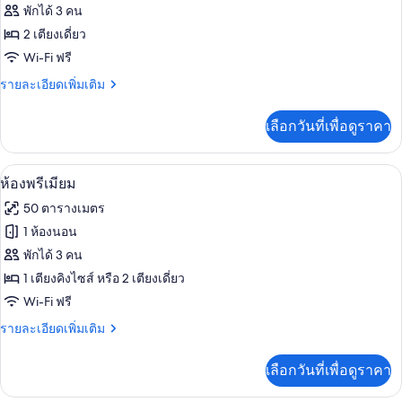
ไซส์
ของ
พักได้ 3 คน
1
เลา
เตียง,
ห้อง
2 เตียงเดี่ยว
นจ์
ใช้
Wi-Fi ฟรี
พรีเมียม,
คลับ
ได้
เลา
ราย
รายละเอียดเพิ่มเติม
เตียง
นจ์
ละเอียด
เดี่ยว
ได้
เพิ่ม
เลือกวันที่เพื่อดูราคา
เติม
2
เกี่ยว
เตียง
กับ
สิ่งอำนวยความสะดวกในห้องพัก
เปิด
6
ห้อง
ห้องพรีเมียม
พรีเมียม,
ภาพถ่าย
50 ตารางเมตร
เตียง
ทั้งหมด
เดี่ยว
1 ห้องนอน
2
ของ
พักได้ 3 คน
เตียง
ห้อง
1 เตียงคิงไซส์ หรือ 2 เตียงเดี่ยว
Wi-Fi ฟรี
พรีเมียม
ราย
รายละเอียดเพิ่มเติม
ละเอียด
เพิ่ม
เลือกวันที่เพื่อดูราคา
เติม
เกี่ยว