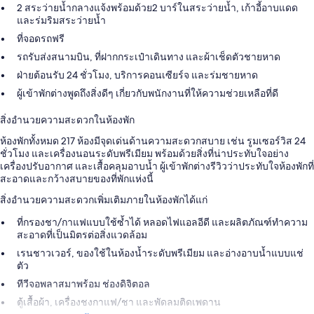
2 สระว่ายน้ำกลางแจ้งพร้อมด้วย2 บาร์ในสระว่ายน้ำ, เก้าอี้อาบแดด
และร่มริมสระว่ายน้ำ
ที่จอดรถฟรี
รถรับส่งสนามบิน, ที่ฝากกระเป๋าเดินทาง และผ้าเช็ดตัวชายหาด
ฝ่ายต้อนรับ 24 ชั่วโมง, บริการคอนเซียร์จ และร่มชายหาด
ผู้เข้าพักต่างพูดถึงสิ่งดีๆ เกี่ยวกับพนักงานที่ให้ความช่วยเหลือที่ดี
สิ่งอำนวยความสะดวกในห้องพัก
ห้องพักทั้งหมด 217 ห้องมีจุดเด่นด้านความสะดวกสบาย เช่น รูมเซอร์วิส 24
ชั่วโมง และเครื่องนอนระดับพรีเมียม พร้อมด้วยสิ่งที่น่าประทับใจอย่าง
เครื่องปรับอากาศ และเสื้อคลุมอาบน้ำ ผู้เข้าพักต่างรีวิวว่าประทับใจห้องพักที่
สะอาดและกว้างสบายของที่พักแห่งนี้
สิ่งอำนวยความสะดวกเพิ่มเติมภายในห้องพักได้แก่
ที่กรองชา/กาแฟแบบใช้ซ้ำได้ หลอดไฟแอลอีดี และผลิตภัณฑ์ทำความ
สะอาดที่เป็นมิตรต่อสิ่งแวดล้อม
เรนชาวเวอร์, ของใช้ในห้องน้ำระดับพรีเมียม และอ่างอาบน้ำแบบแช่
ตัว
ทีวีจอพลาสมาพร้อม ช่องดิจิตอล
ตู้เสื้อผ้า, เครื่องชงกาแฟ/ชา และพัดลมติดเพดาน