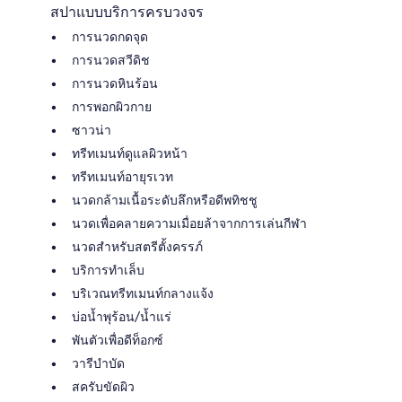
สปาแบบบริการครบวงจร
การนวดกดจุด
การนวดสวีดิช
การนวดหินร้อน
การพอกผิวกาย
ซาวน่า
ทรีทเมนท์ดูแลผิวหน้า
ทรีทเมนท์อายุรเวท
นวดกล้ามเนื้อระดับลึกหรือดีพทิชชู
นวดเพื่อคลายความเมื่อยล้าจากการเล่นกีฬา
นวดสำหรับสตรีตั้งครรภ์
บริการทำเล็บ
บริเวณทรีทเมนท์กลางแจ้ง
บ่อน้ำพุร้อน/น้ำแร่
พันตัวเพื่อดีท็อกซ์
วารีบำบัด
สครับขัดผิว