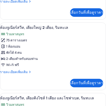
ห้อง
ราย
รายละเอียดเพิ่มเติม
ละเอียด
นอน,
เพิ่ม
เลือกวันที่เพื่อดูราคา
เติม
วิว
เกี่ยว
ทะเล
กับ
เครื่องนอนระดับพรีเมียม, มินิบาร์, ตู้นิ
เปิด
6
ห้อง
ห้องจูเนียร์สวีท, เตียงใหญ่ 2 เตียง, ริมทะเล
(Partial,
สวี
ภาพถ่าย
Butler)
วิวมหาสมุทร
ท,
ทั้งหมด
2
75 ตารางเมตร
ห้อง
ของ
1 ห้องนอน
นอน,
วิว
ห้อง
พักได้ 4 คน
ทะเล
2 เตียงสำหรับสองท่าน
จู
(Partial,
Wi-Fi ฟรี
Butler)
เนียร์
ราย
รายละเอียดเพิ่มเติม
สวีท,
ละเอียด
เตียง
เพิ่ม
เลือกวันที่เพื่อดูราคา
เติม
ใหญ่
เกี่ยว
2
กับ
เครื่องนอนระดับพรีเมียม, มินิบาร์, ตู้นิ
เปิด
5
ห้อง
ห้องจูเนียร์สวีท, เตียงคิงไซส์ 1 เตียง และโซฟาเบด, ริมทะเล
เตียง,
จู
ภาพถ่าย
วิวมหาสมุทร
เนียร์