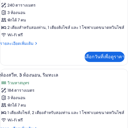
ทั้งหมด
นอน,
240 ตารางเมตร
ริม
ของ
3 ห้องนอน
ทะเล
เพ
พักได้ 7 คน
2 เตียงสำหรับสองท่าน, 1 เตียงคิงไซส์ และ 1 โซฟาเบดขนาดทวินไซส์
นท์
Wi-Fi ฟรี
เฮา
ราย
รายละเอียดเพิ่มเติม
ส์,
ละเอียด
3
เพิ่ม
เลือกวันที่เพื่อดูราคา
เติม
ห้อง
เกี่ยว
นอน
กับ
ห้องสวีท, 3 ห้องนอน, ริมทะเล | เครื่องนอ
เปิด
9
เพ
ห้องสวีท, 3 ห้องนอน, ริมทะเล
นท์
ภาพถ่าย
วิวมหาสมุทร
เฮา
ทั้งหมด
ส์,
184 ตารางเมตร
3
ของ
3 ห้องนอน
ห้อง
นอน
ห้อง
พักได้ 7 คน
1 เตียงคิงไซส์, 2 เตียงสำหรับสองท่าน และ 1 โซฟาเบดขนาดทวินไซส์
สวีท,
Wi-Fi ฟรี
3