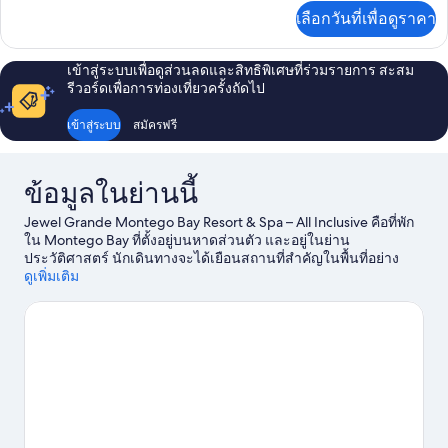
นอน,
เพิ่ม
เลือกวันที่เพื่อดูราคา
เติม
วิว
เกี่ยว
รีสอร์ท
กับ
เข้าสู่ระบบเพื่อดูส่วนลดและสิทธิพิเศษที่ร่วมรายการ สะสม
ห้อง
รีวอร์ดเพื่อการท่องเที่ยวครั้งถัดไป
สวี
ท,
เข้าสู่ระบบ
สมัครฟรี
2
ห้อง
นอน,
ข้อมูลในย่านนี้
วิว
รีสอร์ท
Jewel Grande Montego Bay Resort & Spa – All Inclusive คือที่พัก
ใน Montego Bay ที่ตั้งอยู่บนหาดส่วนตัว และอยู่ในย่าน
ประวัติศาสตร์ นักเดินทางจะได้เยือนสถานที่สำคัญในพื้นที่อย่าง
คฤหาสน์ Rose Hall และ เดอะ ช็อปส์ แอต โรสฮอลล์ รวมถึงที่เที่ยว
ดูเพิ่มเติม
เด่นๆ เช่น ศูนย์วัฒนธรรมมอนเต็กโกเบย์ และ อุทยานทางทะเล
Montego Bay หากพาลูกๆ ไปเที่ยว แนะนำให้แวะ ถ้ำวิโดว์เมกเกอร์
และไปเพลิดเพลินกับกิจกรรมหรือเกมได้ที่ จาเร็ตพาร์ค ย่านนี้มี
กิจกรรมทางน้ำสนุกๆ มากมายให้เลือก ไม่ว่าจะเป็น ดำน้ำสน็อกเกิล,
เล่นพาราเซลลิ่ง หรือเล่นวินด์เซิร์ฟ
ดูคู่มือท่องเที่ยว Montego Bay
ดูรีสอร์ตเพิ่มเติมใน Montego Bay