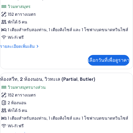
สวี
ภาพถ่าย
วิวมหาสมุทร
ท,
ทั้งหมด
1
152 ตารางเมตร
ห้อง
ของ
พักได้ 5 คน
นอน,
ริม
ห้อง
1 เตียงสำหรับสองท่าน, 1 เตียงคิงไซส์ และ 1 โซฟาเบดขนาดทวินไซส์
ทะเล
Wi-Fi ฟรี
สวีท,
2
ราย
รายละเอียดเพิ่มเติม
ละเอียด
ห้อง
เพิ่ม
เลือกวันที่เพื่อดูราคา
เติม
นอน,
เกี่ยว
ริม
กับ
เครื่องนอนระดับพรีเมียม, มินิบาร์, ตู้นิ
เปิด
10
ห้อง
ห้องสวีท, 2 ห้องนอน, วิวทะเล (Partial, Butler)
ทะเล
สวี
ภาพถ่าย
วิวมหาสมุทรบางส่วน
ท,
ทั้งหมด
2
152 ตารางเมตร
ห้อง
ของ
2 ห้องนอน
นอน,
ริม
ห้อง
พักได้ 5 คน
ทะเล
1 เตียงสำหรับสองท่าน, 1 เตียงคิงไซส์ และ 1 โซฟาเบดขนาดทวินไซส์
สวีท,
Wi-Fi ฟรี
2