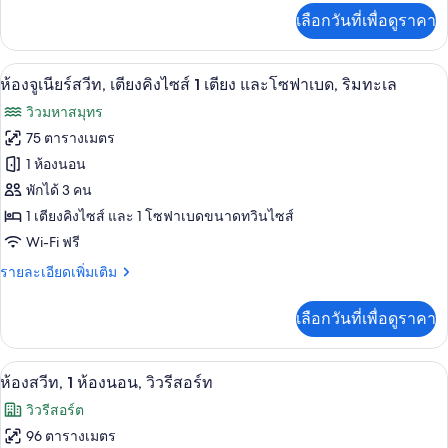
เตียง
เพิ่ม
เลือกวันที่เพื่อดูราคา
เติม
ใหญ่
เกี่ยว
2
กับ
เครื่องนอนระดับพรีเมียม, มินิบาร์, ตู้นิ
เปิด
6
ห้อง
ห้องจูเนียร์สวีท, เตียงคิงไซส์ 1 เตียง และโซฟาเบด, ริมทะเล
เตียง,
จู
ภาพถ่าย
วิวมหาสมุทร
เนียร์
ริม
ทั้งหมด
สวี
75 ตารางเมตร
ทะเล
ท,
ของ
1 ห้องนอน
เตียง
ใหญ่
ห้อง
พักได้ 3 คน
2
1 เตียงคิงไซส์ และ 1 โซฟาเบดขนาดทวินไซส์
จู
เตียง,
Wi-Fi ฟรี
ริม
เนียร์
ทะเล
ราย
รายละเอียดเพิ่มเติม
สวีท,
ละเอียด
เตียง
เพิ่ม
เลือกวันที่เพื่อดูราคา
เติม
คิง
เกี่ยว
กับ
ไซส์
อ่างอาบน้ำแบบแช่ตัว, เรนชาวเวอร์, ของ
เปิด
9
ห้อง
ห้องสวีท, 1 ห้องนอน, วิวรีสอร์ท
1
จู
ภาพถ่าย
วิวรีสอร์ต
เนียร์
เตียง
ทั้งหมด
สวี
96 ตารางเมตร
และ