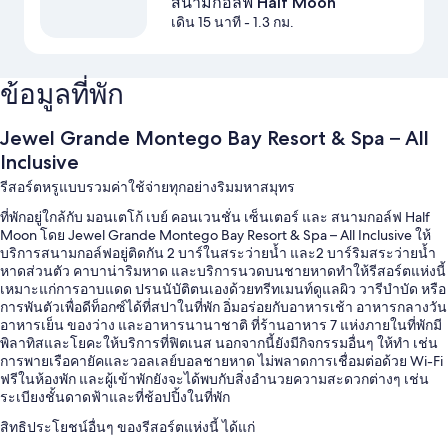
สนามกอล์ฟ Half Moon
เดิน 15 นาที
- 1.3 กม.
ข้อมูลที่พัก
Jewel Grande Montego Bay Resort & Spa – All
Inclusive
รีสอร์ตหรูแบบรวมค่าใช้จ่ายทุกอย่างริมมหาสมุทร
ที่พักอยู่ใกล้กับ มอนเตโก้ เบย์ คอนเวนชั่น เซ็นเตอร์ และ สนามกอล์ฟ Half
Moon โดย Jewel Grande Montego Bay Resort & Spa – All Inclusive ให้
บริการสนามกอล์ฟอยู่ติดกัน 2 บาร์ในสระว่ายน้ำ และ2 บาร์ริมสระว่ายน้ำ
หาดส่วนตัว คาบาน่าริมหาด และบริการนวดบนชายหาดทำให้รีสอร์ตแห่งนี้
เหมาะแก่การอาบแดด ปรนนับัติตนเองด้วยทรีทเมนท์ดูแลผิว วารีบำบัด หรือ
การพันตัวเพื่อดีท็อกซ์ได้ที่สปาในที่พัก อิ่มอร่อยกับอาหารเช้า อาหารกลางวัน
อาหารเย็น ของว่าง และอาหารนานาชาติ ที่ร้านอาหาร 7 แห่งภายในที่พักมี
พิลาทิสและโยคะให้บริการที่ฟิตเนส นอกจากนี้ยังมีกิจกรรมอื่นๆ ให้ทำ เช่น
การพายเรือคายัคและวอลเลย์บอลชายหาด ไม่พลาดการเชื่อมต่อด้วย Wi-Fi
ฟรีในห้องพัก และผู้เข้าพักยังจะได้พบกับสิ่งอำนวยความสะดวกต่างๆ เช่น
ระเบียงชั้นดาดฟ้าและที่ช้อปปิ้งในที่พัก
สิทธิประโยชน์อื่นๆ ของรีสอร์ตแห่งนี้ ได้แก่