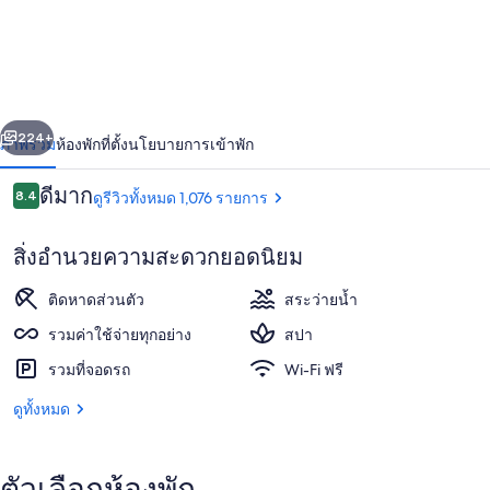
Grande
Montego
Bay
Resort
่อน
ถัดไป
&
น้า
224+
ภาพรวม
ห้องพัก
ที่ตั้ง
นโยบายการเข้าพัก
Spa
–
รีวิว
ดีมาก
8.4
ดูรีวิวทั้งหมด 1,076 รายการ
8.4 จาก 10
All
สิ่งอำนวยความสะดวกยอดนิยม
Inclusive
ติดหาดส่วนตัว
สระว่ายน้ำ
รวมค่าใช้จ่ายทุกอย่าง
สปา
รวมที่จอดรถ
Wi-Fi ฟรี
2 สระว่ายน้ำกลางแจ้ง, ร่มริมสระว่ายน้ำ
ดูทั้งหมด
ตัวเลือกห้องพัก