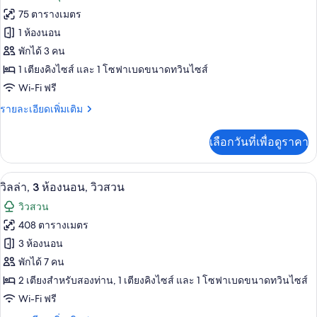
ริม
ทั้งหมด
สวี
75 ตารางเมตร
ทะเล
ท,
ของ
1 ห้องนอน
เตียง
ใหญ่
ห้อง
พักได้ 3 คน
2
1 เตียงคิงไซส์ และ 1 โซฟาเบดขนาดทวินไซส์
จู
เตียง,
Wi-Fi ฟรี
ริม
เนียร์
ทะเล
ราย
รายละเอียดเพิ่มเติม
สวีท,
ละเอียด
เตียง
เพิ่ม
เลือกวันที่เพื่อดูราคา
เติม
คิง
เกี่ยว
กับ
ไซส์
เครื่องนอนระดับพรีเมียม, มินิบาร์, ตู้นิ
เปิด
10
ห้อง
วิลล่า, 3 ห้องนอน, วิวสวน
1
จู
ภาพถ่าย
วิวสวน
เนียร์
เตียง
ทั้งหมด
สวี
408 ตารางเมตร
และ
ท,
ของ
3 ห้องนอน
เตียง
โซฟา
คิง
วิลล่า,
พักได้ 7 คน
เบด,
ไซส์
3
2 เตียงสำหรับสองท่าน, 1 เตียงคิงไซส์ และ 1 โซฟาเบดขนาดทวินไซส์
1
ริม
ห้อง
Wi-Fi ฟรี
เตียง
และ
ทะเล