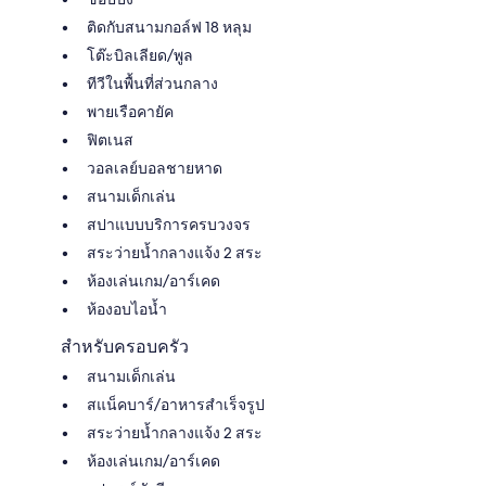
ติดกับสนามกอล์ฟ 18 หลุม
โต๊ะบิลเลียด/พูล
ทีวีในพื้นที่ส่วนกลาง
พายเรือคายัค
ฟิตเนส
วอลเลย์บอลชายหาด
สนามเด็กเล่น
สปาแบบบริการครบวงจร
สระว่ายน้ำกลางแจ้ง 2 สระ
ห้องเล่นเกม/อาร์เคด
ห้องอบไอน้ำ
สำหรับครอบครัว
สนามเด็กเล่น
สแน็คบาร์/อาหารสำเร็จรูป
สระว่ายน้ำกลางแจ้ง 2 สระ
ห้องเล่นเกม/อาร์เคด