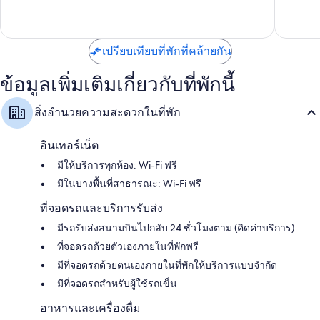
มาก,
ออล
อิน
รีวิว
1,012
อิน
คลู
รีวิว
คลู
ซีฟ
ซีฟ
เปรียบเทียบที่พักที่คล้ายกัน
ทรัพย์สิน
ทรัพย์สิน
ภาค
ภาค
เหนือ
ข้อมูลเพิ่มเติมเกี่ยวกับที่พักนี้
เหนือ
สิ่งอำนวยความสะดวกในที่พัก
อินเทอร์เน็ต
มีให้บริการทุกห้อง: Wi-Fi ฟรี
มีในบางพื้นที่สาธารณะ: Wi-Fi ฟรี
ที่จอดรถและบริการรับส่ง
มีรถรับส่งสนามบินไปกลับ 24 ชั่วโมงตาม (คิดค่าบริการ)
ที่จอดรถด้วยตัวเองภายในที่พักฟรี
มีที่จอดรถด้วยตนเองภายในที่พักให้บริการแบบจำกัด
มีที่จอดรถสำหรับผู้ใช้รถเข็น
อาหารและเครื่องดื่ม