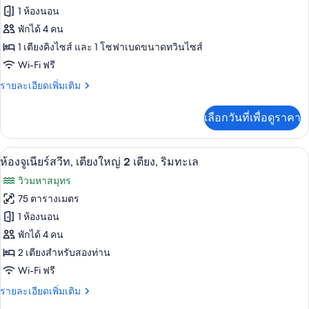
เฮา
ของ
1 ห้องนอน
(Grande
ส์,
3
ห้อง
พักได้ 4 คน
Luxe)
ห้อง
1 เตียงคิงไซส์ และ 1 โซฟาเบดขนาดทวินไซส์
แก
นอน
Wi-Fi ฟรี
(Grande
รนด์
Luxe)
ราย
รายละเอียดเพิ่มเติม
สวีท,
ละเอียด
1
เพิ่ม
เลือกวันที่เพื่อดูราคา
เติม
ห้อง
เกี่ยว
นอน,
กับ
เครื่องนอนระดับพรีเมียม, มินิบาร์, ตู้นิ
เปิด
6
ห้อง
ห้องจูเนียร์สวีท, เตียงใหญ่ 2 เตียง, ริมทะเล
ริม
แก
ภาพถ่าย
วิวมหาสมุทร
รนด์
ทะเล
ทั้งหมด
สวี
75 ตารางเมตร
ท,
ของ
1 ห้องนอน
1
ห้อง
ห้อง
พักได้ 4 คน
นอน,
2 เตียงสำหรับสองท่าน
จู
ริม
Wi-Fi ฟรี
ทะเล
เนียร์
ราย
รายละเอียดเพิ่มเติม
สวีท,
ละเอียด