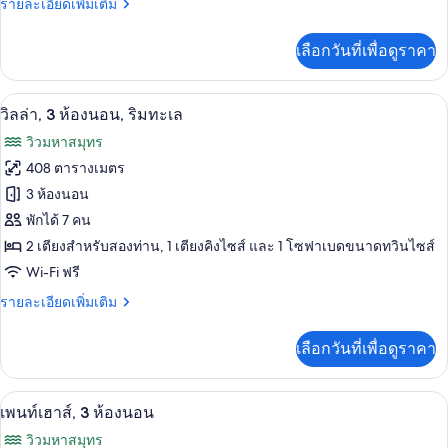
นอน,
ราย
รายละเอียดเพิ่มเติม
โซฟา
ละเอียด
เบด,
วิว
เพิ่ม
ริม
เลือกวันที่เพื่อดูราคา
เติม
สวน
ทะเล
เกี่ยว
กับ
เครื่องนอนระดับพรีเมียม, มินิบาร์, ตู้นิ
เปิด
13
วิลล่า,
วิลล่า, 3 ห้องนอน, ริมทะเล
3
ภาพถ่าย
วิวมหาสมุทร
ห้อง
ทั้งหมด
นอน,
408 ตารางเมตร
วิว
ของ
3 ห้องนอน
สวน
วิลล่า,
พักได้ 7 คน
3
2 เตียงสำหรับสองท่าน, 1 เตียงคิงไซส์ และ 1 โซฟาเบดขนาดทวินไซส์
ห้อง
Wi-Fi ฟรี
นอน,
ราย
รายละเอียดเพิ่มเติม
ละเอียด
ริม
เพิ่ม
เลือกวันที่เพื่อดูราคา
เติม
ทะเล
เกี่ยว
กับ
เพนท์เฮาส์, 3 ห้องนอน | เครื่องนอนระดับพ
เปิด
3
วิลล่า,
เพนท์เฮาส์, 3 ห้องนอน
3
ภาพถ่าย
วิวมหาสมุทร
ห้อง