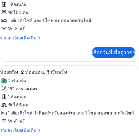
ท,
ของ
1 ห้องนอน
เตียง
โซฟา
คิง
ห้อง
พักได้ 3 คน
เบด,
ไซส์
1 เตียงคิงไซส์ และ 1 โซฟาเบดขนาดทวินไซส์
สวีท,
1
ริม
Wi-Fi ฟรี
เตียง
1
และ
ทะเล
ห้อง
ราย
รายละเอียดเพิ่มเติม
โซฟา
ละเอียด
เบด,
นอน,
เพิ่ม
ริม
เลือกวันที่เพื่อดูราคา
เติม
วิว
ทะเล
เกี่ยว
รีสอร์ท
กับ
เครื่องนอนระดับพรีเมียม, มินิบาร์, ตู้นิ
เปิด
7
ห้อง
ห้องสวีท, 2 ห้องนอน, วิวรีสอร์ท
สวี
ภาพถ่าย
วิวรีสอร์ต
ท,
ทั้งหมด
1
152 ตารางเมตร
ห้อง
ของ
1 ห้องนอน
นอน,
วิว
ห้อง
พักได้ 5 คน
รีสอร์ท
1 เตียงคิงไซส์, 1 เตียงสำหรับสองท่าน และ 1 โซฟาเบดขนาดทวินไซส์
สวีท,
Wi-Fi ฟรี
2
ห้อง
ราย
รายละเอียดเพิ่มเติม
ละเอียด