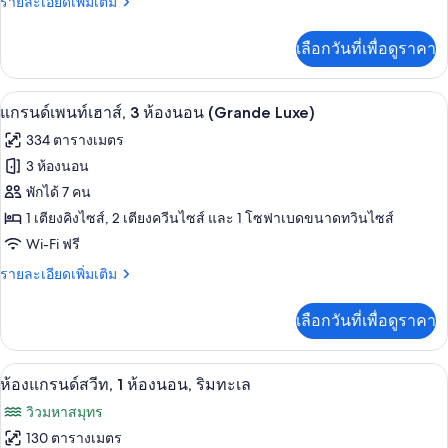
ห้อง
ราย
รายละเอียดเพิ่มเติม
ละเอียด
นอน,
เพิ่ม
เลือกวันที่เพื่อดูราคา
เติม
ริม
เกี่ยว
ทะเล
กับ
แกรนด์เพนท์เฮาส์, 3 ห้องนอน (Grande Lux
เปิด
5
ห้อง
แกรนด์เพนท์เฮาส์, 3 ห้องนอน (Grande Luxe)
สวี
ภาพถ่าย
334 ตารางเมตร
ท,
ทั้งหมด
3
3 ห้องนอน
ห้อง
ของ
พักได้ 7 คน
นอน,
ริม
แก
1 เตียงคิงไซส์, 2 เตียงควีนไซส์ และ 1 โซฟาเบดขนาดทวินไซส์
ทะเล
Wi-Fi ฟรี
รนด์
ราย
รายละเอียดเพิ่มเติม
เพ
ละเอียด
นท์
เพิ่ม
เลือกวันที่เพื่อดูราคา
เติม
เฮา
เกี่ยว
ส์,
กับ
ห้องแกรนด์สวีท, 1 ห้องนอน, ริมทะเล | เค
เปิด
7
แก
ห้องแกรนด์สวีท, 1 ห้องนอน, ริมทะเล
3
รนด์
ภาพถ่าย
วิวมหาสมุทร
ห้อง
เพ
ทั้งหมด
นท์
130 ตารางเมตร
นอน