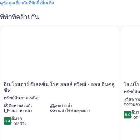
ดูข้อมูลเกี่ยวกับที่พักนี้เพิ่มเติม
ที่พักที่คล้ายกัน
อิเบโรสตาร์ ซีเลคชั่น โรส ฮอลล์ สวีทส์ - ออล อินคลูซีฟ
ไอเบโรสต
อิเบ
ไอ
อิเบโรสตาร์ ซีเลคชั่น โรส ฮอลล์ สวีทส์ - ออล อินคลู
ไอเบโรส
โรส
เบ
ซีฟ
ทรัพย์ส
ตาร์
โรส
ทรัพย์สินภาคเหนือ
สระว่า
ซี
ตาร์
รวมค่า
เล
ติดหาดส่วนตัว
สระว่ายน้ำ
วา
รวมอาหารเช้า
รวมค่าใช้จ่ายทุกอย่าง
คชั่น
เวส
8.0
ดีมา
8.0
โรส
โรส
จาก
1,011 
8.4
ดีมาก
8.4
ฮอลล์
ฮอลล์
10,
จาก
1,012 รีวิว
สวี
บีช
ดี
10,
ทส์
-
มาก,
ดี
-
ออล
1,011