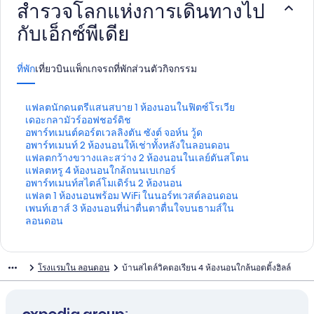
สำรวจโลกแห่งการเดินทางไป
กับเอ็กซ์พีเดีย
ที่พัก
เที่ยวบิน
แพ็กเกจ
รถ
ที่พักส่วนตัว
กิจกรรม
ลิ
แฟลตนักดนตรีแสนสบาย 1 ห้องนอนในฟิตซ์โรเวีย
ง
ลิ
เดอะกลามัวร์ออฟชอร์ดิช
ก์
ง
ลิ
อพาร์ทเมนต์คอร์ตเวลลิงตัน ซังต์ จอห์น วู้ด
ม
ก์
ง
ลิ
อพาร์ทเมนท์ 2 ห้องนอนให้เช่าทั้งหลังในลอนดอน
า
ม
ก์
ง
ลิ
แฟลตกว้างขวางและสว่าง 2 ห้องนอนในเลย์ตันสโตน
ต
า
ม
ก์
ง
ลิ
แฟลตหรู 4 ห้องนอนใกล้ถนนเบเกอร์
ร
ต
า
ม
ก์
ง
ลิ
อพาร์ทเมนท์สไตล์โมเดิร์น 2 ห้องนอน
ฐ
ร
ต
า
ม
ก์
ง
ลิ
แฟลต 1 ห้องนอนพร้อม WiFi ในนอร์ทเวสต์ลอนดอน
า
ฐ
ร
ต
า
ม
ก์
ง
ลิ
เพนท์เฮาส์ 3 ห้องนอนที่น่าตื่นตาตื่นใจบนธามส์ใน
น
า
ฐ
ร
ต
า
ม
ก์
ง
ลอนดอน
สำ
น
า
ฐ
ร
ต
า
ม
ก์
ห
สำ
น
า
ฐ
ร
ต
า
ม
รั
ห
สำ
น
า
ฐ
ร
ต
า
โรงแรมใน ลอนดอน
บ้านสไตล์วิคตอเรียน 4 ห้องนอนใกล้นอตติ้งฮิลล์
บ
รั
ห
สำ
น
า
ฐ
ร
ต
แ
บ
รั
ห
สำ
น
า
ฐ
ร
ฟ
เ
บ
รั
ห
สำ
น
า
ฐ
ล
ด
อ
บ
รั
ห
สำ
น
า