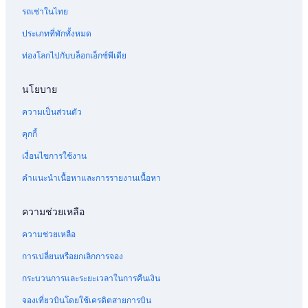
ซ์
น
ง
อ
อ
ง
น
ต
รถเช่าในไทย
โ
วู้
ใ
น
ร์
น
อ
า
ร
ด
น
ใ
อ
ร์
ตื่
ประเภทที่พักทั้งหมด
เ
ล
น
น
ท
น
ท่องโลกไปกับบล็อกเอ็กซ์พีเดีย
วี
อ
เ
เ
ใ
ย
น
ล
ว
จ
ด
ย์
ส
บ
นโยบาย
อ
ตั
ต์
น
น
น
ล
ธ
ความเป็นส่วนตัว
ส
อ
า
โ
น
ม
คุกกี้
ต
ด
ส์
เงื่อนไขการใช้งาน
น
อ
ใ
น
น
คำแนะนำเนื้อหาและการรายงานเนื้อหา
ล
อ
น
ความช่วยเหลือ
ด
อ
ความช่วยเหลือ
น
การเปลี่ยนหรือยกเลิกการจอง
กระบวนการและระยะเวลาในการคืนเงิน
จองเที่ยวบินโดยใช้เครดิตสายการบิน