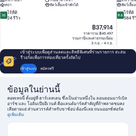
สระว่ายน้ำ
รวมอาหารเช้า
สระว่ายน
สปา
สัตว์เลี้ยงเข้าพักได้
สัตว์เลี้ย
10.0
9.6
ไร้ที่ติ
ไร้ที่ติ
10
9.6
จาก
จาก
24 รีวิว
584 รีว
10,
10,
ราคา
฿37,914
ไร้
ไร้
ปัจจุบัน
ราคารวม ฿45,497
ที่
ที่
คือ
รวมภาษีและค่าธรรมเนียม
ติ,
ติ,
฿37,914
3 ก.ย. - 4 ก.ย.
24
584
รีวิว
รีวิว
เข้าสู่ระบบเพื่อดูส่วนลดและสิทธิพิเศษที่ร่วมรายการ สะสม
รีวอร์ดเพื่อการท่องเที่ยวครั้งถัดไป
เข้าสู่ระบบ
สมัครฟรี
ข้อมูลในย่านนี้
คอทเทจนี้ ตั้งอยู่ที่ ฮาร์เลสเดน ซึ่งเป็นย่านหนึ่งใน ลอนดอนมาร์เบิล
อาร์ช และ โอลิมเปียอีเวนต์ คือแลนด์มาร์คสำคัญที่ถ้าพลาดชมคง
เสียดายแย่ ส่วนสวรรค์สำหรับขาช้อป ต้องนี่เลย ถนนออกซ์ฟอร์ด
และ ศูนย์การค้าเวสต์ฟิลด์ ลอนดอน นักท่องเที่ยวไม่ควรพลาด
ดูเพิ่มเติม
พิพิธภัณฑ์ประวัติศาสตร์ธรรมชาติ และ ชิงช้าสวรรค์ลอนดอนอาย
ด้วยประการทั้งปวง
ดูคู่มือท่องเที่ยว ลอนดอน
ดูคอทเทจเพิ่มเติมใน ลอนดอน