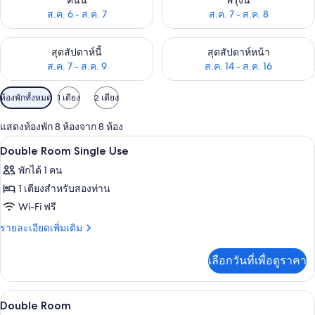
คืนนี้
พรุ่งนี้
ส.ค. 6 - ส.ค. 7
ส.ค. 7 - ส.ค. 8
ตรวจสอบจำนวนห้องพักว่างในสุดสัปดาห์นี้ ส.ค. 7 - ส.ค. 9
ตรวจสอบจำนวนห้องพักว่างในสุดส
สุดสัปดาห์นี้
สุดสัปดาห์หน้า
ส.ค. 7 - ส.ค. 9
ส.ค. 14 - ส.ค. 16
ตัว
ห้องพักทั้งหมด
1 เตียง
2 เตียง
กรอง
แสดงห้องพัก 8 ห้องจาก 8 ห้อง
ที่
มินิบาร์, ตู้นิรภัยในห้องพัก, โต๊ะทำงาน,
เปิด
มี
7
Double Room Single Use
ให้
ภาพถ่าย
พักได้ 1 คน
สำหรับ
ทั้งหมด
1 เตียงสำหรับสองท่าน
ห้อง
ของ
Wi-Fi ฟรี
พัก
Double
ราย
รายละเอียดเพิ่มเติม
Room
ละเอียด
เพิ่ม
Single
เลือกวันที่เพื่อดูราคา
เติม
Use
เกี่ยว
กับ
มินิบาร์, ตู้นิรภัยในห้องพัก, โต๊ะทำงาน,
เปิด
9
Double
Double Room