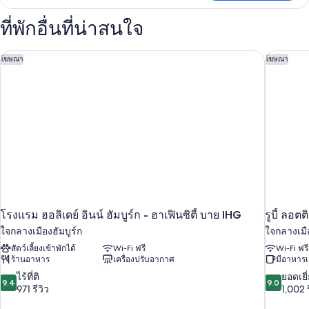
เกี่ยว
กับ
ที่พักอื่นที่น่าสนใจ
Double
Room
โรงแรม ฮอลิเดย์ อินน์ ฮัมบูร์ก - ฮาเฟินซิตี้ บาย IHG
รูบี้ ลอต
โฆษณา
โฆษณา
โรงแรม ฮอลิเดย์ อินน์ ฮัมบูร์ก - ฮาเฟินซิตี้ บาย IHG
รูบี้ ลอต
ใจกลางเมืองฮัมบูร์ก
ใจกลางเมือ
สัตว์เลี้ยงเข้าพักได้
Wi-Fi ฟรี
Wi-Fi ฟรี
ร้านอาหาร
เครื่องปรับอากาศ
มีอาหารเ
9.4
9.0
ไร้ที่ติ
ยอดเยี
9.4
9.0
จาก
จาก
971 รีวิว
1,002 ร
10,
10,