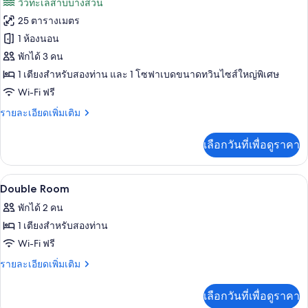
วิวทะเลสาบบางส่วน
พี
ทั้งหมด
เรียดั
25 ตารางเมตร
บเบิล
ของ
1 ห้องนอน
ห้อง
พักได้ 3 คน
1 เตียงสำหรับสองท่าน และ 1 โซฟาเบดขนาดทวินไซส์ใหญ่พิเศษ
ซู
Wi-Fi ฟรี
พี
ราย
รายละเอียดเพิ่มเติม
เรีย
ละเอียด
ทริปเปิล
เพิ่ม
เลือกวันที่เพื่อดูราคา
เติม
เกี่ยว
กับ
มินิบาร์, ตู้นิรภัยในห้องพัก, โต๊ะทำงาน,
เปิด
9
ห้อง
Double Room
ซู
ภาพถ่าย
พักได้ 2 คน
พี
ทั้งหมด
เรีย
1 เตียงสำหรับสองท่าน
ทริปเปิล
ของ
Wi-Fi ฟรี
Double
ราย
รายละเอียดเพิ่มเติม
Room
ละเอียด
เพิ่ม
เลือกวันที่เพื่อดูราคา
เติม