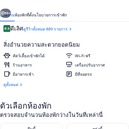
ฮัม
่อน
ถัดไป
น้า
55+
ภาพรวม
ห้องพัก
ที่ตั้ง
นโยบายการเข้าพัก
บวร์
ก
รีวิว
ดีเลิศ
8.6
ดูรีวิวทั้งหมด 889 รายการ
8.6 จาก 10
ฮา
สิ่งอำนวยความสะดวกยอดนิยม
เฟน
สัตว์เลี้ยงเข้าพักได้
Wi-Fi ฟรี
ซิตี้
ร้านอาหาร
เครื่องปรับอากาศ
มีอาหารเช้า
มีที่จอดรถ
ลานระเบียง/นอกชาน
ดูทั้งหมด
ตัวเลือกห้องพัก
ตรวจสอบจำนวนห้องพักว่างในวันที่เหล่านี้
ตรวจสอบจำนวนห้องพักว่างในคืนนี้ ส.ค. 6 - ส.ค. 7
ตรวจสอบจำนวนห้องพักว่างในพรุ่ง