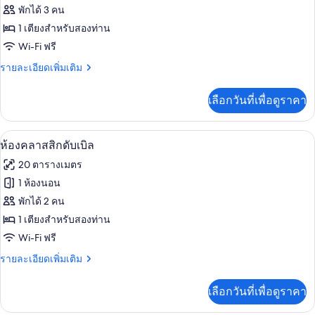
Room
ภาพถ่าย
พักได้ 3 คน
Single
ทั้งหมด
Use
1 เตียงสำหรับสองท่าน
ของ
Wi-Fi ฟรี
Double
ราย
รายละเอียดเพิ่มเติม
Room
ละเอียด
เพิ่ม
เลือกวันที่เพื่อดูราคา
เติม
เกี่ยว
กับ
สิ่งอำนวยความสะดวกในห้องพัก
เปิด
9
Double
ห้องคลาสสิกดับเบิล
Room
ภาพถ่าย
20 ตารางเมตร
ทั้งหมด
1 ห้องนอน
ของ
พักได้ 2 คน
ห้อง
1 เตียงสำหรับสองท่าน
Wi-Fi ฟรี
คลาส
ราย
รายละเอียดเพิ่มเติม
สิ
ละเอียด
กดับเบิล
เพิ่ม
เลือกวันที่เพื่อดูราคา
เติม
เกี่ยว