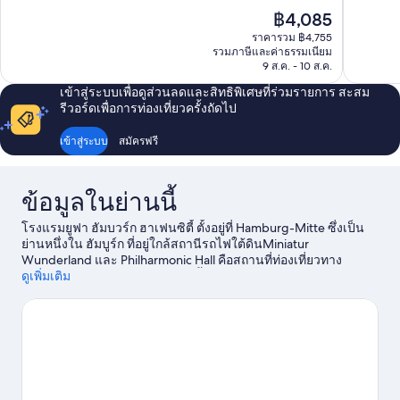
ไร้
ยอด
ราคา
฿4,085
ที่
เยี่ยม,
ปัจจุบัน
ติ,
1,002
ราคารวม ฿4,755
คือ
รวมภาษีและค่าธรรมเนียม
971
รีวิว
฿4,085
9 ส.ค. - 10 ส.ค.
รีวิว
เข้าสู่ระบบเพื่อดูส่วนลดและสิทธิพิเศษที่ร่วมรายการ สะสม
รีวอร์ดเพื่อการท่องเที่ยวครั้งถัดไป
เข้าสู่ระบบ
สมัครฟรี
ข้อมูลในย่านนี้
โรงแรมยูฟา ฮัมบวร์ก ฮาเฟนซิตี้ ตั้งอยู่ที่ Hamburg-Mitte ซึ่งเป็น
ย่านหนึ่งใน ฮัมบูร์ก ที่อยู่ใกล้สถานีรถไฟใต้ดินMiniatur
Wunderland และ Philharmonic Hall คือสถานที่ท่องเที่ยวทาง
วัฒนธรรมที่ไม่ควรพลาดในย่านนี้ ส่วนสถานที่สำหรับนักเดินทางที่
ดูเพิ่มเติม
ชื่นชอบการทำกิจกรรม ก็คือ Hamburg Cruise Center และ St. Pauli
Piers นักเดินทางที่พาลูกๆ ไปเที่ยวไม่ควรพลาด สวนสัตว์
Hagenbeck และไปเพลิดเพลินกับกิจกรรมหรือเกมได้ที่ สนามกีฬา
Volksparkstadion
ดูคู่มือท่องเที่ยว ฮัมบูร์ก