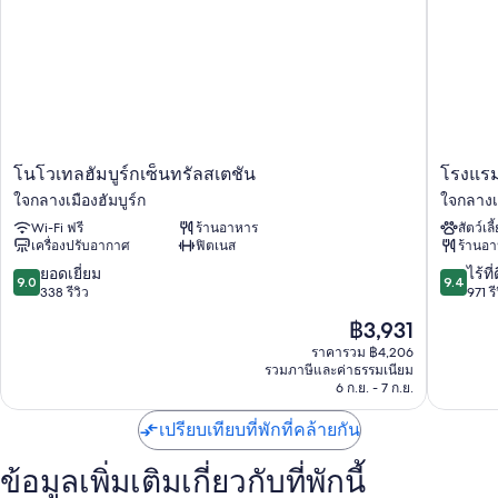
ผู้เข้าพักต่างถูกใจพนักงานที่ให้ความช่วยเหลือที่ดี
สิ่งอำนวยความสะดวกในห้องพัก
ห้องพักทั้ง 220 ห้องมาพร้อมความสะดวกสบาย เช่น พื้นที่ทำงานแบบใช้
แล็ปท็อป และเครื่องปรับอากาศ รวมถึงสิ่งอำนวยความสะดวกอย่าง บริการ
Wi-Fi ฟรี และตู้นิรภัย
สิ่งอำนวยความสะดวกอื่นๆ ภายในห้องพักได้แก่
โน
โรงแรม
โนโวเทลฮัมบูร์กเซ็นทรัลสเตชัน
โรงแรม 
โว
ฮอ
ห้องน้ำพร้อมฝักบัวและของใช้ในห้องน้ำฟรี
ใจกลางเมืองฮัมบูร์ก
ใจกลางเม
เทล
ลิ
ทีวีจอแบนพร้อม ช่องดาวเทียม
Wi-Fi ฟรี
ร้านอาหาร
สัตว์เลี
ฮัม
เดย์
เครื่องปรับอากาศ
ฟิตเนส
ร้านอ
บูร์
อินน์
กาต้มน้ำไฟฟ้า, บริการทำความสะอาดทุกวัน และโต๊ะทำงาน
ก
ฮัม
9.0
9.4
ยอดเยี่ยม
ไร้ที่
9.0
9.4
เซ็น
บูร์
จาก
จาก
338 รีวิว
971 รี
ทรัลส
ก
10,
10,
ราคา
฿3,931
เต
-
ยอด
ไร้
ปัจจุบัน
ชัน
ฮา
เยี่ยม,
ที่
ราคารวม ฿4,206
คือ
ใจกลาง
รวมภาษีและค่าธรรมเนียม
เฟิน
338
ติ,
฿3,931
6 ก.ย. - 7 ก.ย.
เมือง
ซิตี้
รีวิว
971
ฮัม
บาย
รีวิว
เปรียบเทียบที่พักที่คล้ายกัน
บูร์
IHG
ก
ใจกลาง
เมือง
ข้อมูลเพิ่มเติมเกี่ยวกับที่พักนี้
ฮัม