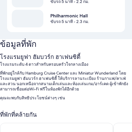
ขับรถ 5 นาที
- 2.2 กม.
Philharmonic Hall
ขับรถ 5 นาที
- 2.3 กม.
ข้อมูลที่พัก
โรงแรมยูฟา ฮัมบวร์ก ฮาเฟนซิตี้
โรงแรมระดับ 4 ดาวสำหรับครอบครัวใจกลางเมือง
ที่พักอยู่ใกล้กับ Hamburg Cruise Center และ Miniatur Wunderland โดย
โรงแรมยูฟา ฮัมบวร์ก ฮาเฟนซิตี้ ให้บริการลานระเบียง ร้านกาแฟ/คาเฟ่
และสวน นอกเหนือจากสนามเด็กเล่นและห้องเล่นเกม/อาร์เคด ผู้เข้าพักยัง
สามารถเชื่อมต่อWi-Fi ฟรีในห้องพักได้อีกด้วย
คุณจะพบกับสิทธิประโยชน์ต่างๆ เช่น
อาหารเช้าแบบบุฟเฟต์ (มีค่าบริการ), ที่จอดรถ (คิดค่าบริการ) และสถานี
ชาร์จรถยนต์ไฟฟ้า
ที่พักที่คล้ายกัน
4 ห้องประชุม, ลิฟต์ และห้องจัดเลี้ยง
โนโวเทลฮัมบูร์กเซ็นทรัลสเตชัน
โรงแรม ฮอ
ที่พักปลอดบุหรี่, บริการจองทัวร์/ตั๋ว และที่จอดจักรยาน