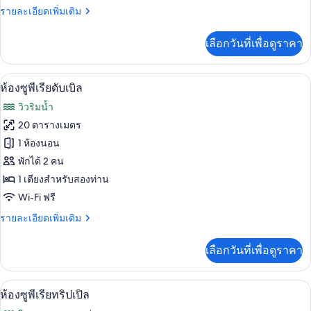
ราย
รายละเอียดเพิ่มเติม
ละเอียด
เพิ่ม
เลือกวันที่เพื่อดูราคา
เติม
เกี่ยว
กับ
สิ่งอำนวยความสะดวกในห้องพัก
เปิด
9
ห้อง
ห้องซูพีเรียดับเบิล
ทริปเปิล
ภาพถ่าย
วิวริมน้ำ
ทั้งหมด
20 ตารางเมตร
ของ
1 ห้องนอน
ห้อง
พักได้ 2 คน
1 เตียงสำหรับสองท่าน
ซู
Wi-Fi ฟรี
พี
ราย
รายละเอียดเพิ่มเติม
เรียดั
ละเอียด
บเบิล
เพิ่ม
เลือกวันที่เพื่อดูราคา
เติม
เกี่ยว
กับ
มินิบาร์, ตู้นิรภัยในห้องพัก, โต๊ะทำงาน,
เปิด
6
ห้อง
ห้องซูพีเรียทริปเปิล
ซู
ภาพถ่าย