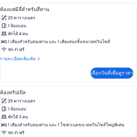
กับ
ห้องแฟมิลี่สำหรับสี่ท่าน | มินิบาร์, ตู้
เปิด
6
ห้อง
ห้องแฟมิลี่สำหรับสี่ท่าน
คลาส
ภาพถ่าย
25 ตารางเมตร
สิ
ทั้งหมด
กดับเบิล
1 ห้องนอน
ของ
พักได้ 4 คน
ห้อง
1 เตียงสำหรับสองท่าน และ 1 เตียงสองชั้นขนาดทวินไซส์
Wi-Fi ฟรี
แฟ
ราย
รายละเอียดเพิ่มเติม
มิ
ละเอียด
ลี่
เพิ่ม
เลือกวันที่เพื่อดูราคา
เติม
สำหรับ
เกี่ยว
สี่
กับ
มินิบาร์, ตู้นิรภัยในห้องพัก, โต๊ะทำงาน,
เปิด
11
ห้อง
ห้องทริปเปิล
ท่าน
แฟ
ภาพถ่าย
25 ตารางเมตร
มิ
ทั้งหมด
ลี่
1 ห้องนอน
สำหรับ
ของ
พักได้ 3 คน
สี่
ท่าน
ห้อง
1 เตียงสำหรับสองท่าน และ 1 โซฟาเบดขนาดทวินไซส์ใหญ่พิเศษ
Wi-Fi ฟรี
ทริปเปิล