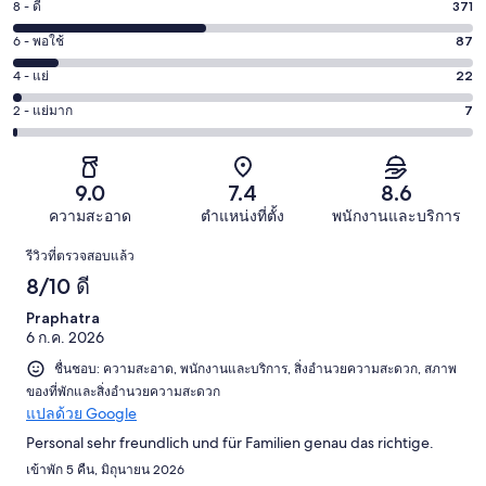
10
8 - ดี
371
คะแนน
-
8
6 - พอใช้
87
คะแนน
ดี
-
6
เลิศ
4 - แย่
22
คะแนน
ดี
-
402
4
371
2 - แย่มาก
7
คะแนน
พอใช้
จาก
-
จาก
2
87
889
แย่
889
-
จาก
รีวิว
22
รีวิว
แย่
9.0
7.4
8.6
889
จาก
มาก
รีวิว
ความสะอาด
ตำแหน่งที่ตั้ง
พนักงานและบริการ
889
7
รีวิว
รีวิว
รีวิวที่ตรวจสอบแล้ว
จาก
8/10 ดี
889
รีวิว
Praphatra
6 ก.ค. 2026
ชื่นชอบ: ความสะอาด, พนักงานและบริการ, สิ่งอำนวยความสะดวก, สภาพ
ของที่พักและสิ่งอำนวยความสะดวก
แปลด้วย Google
Personal sehr freundlich und für Familien genau das richtige.
เข้าพัก 5 คืน, มิถุนายน 2026