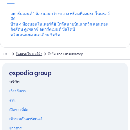
ลิ
อพาร์ตเมนต์ 1 ห้องนอนกว้างขวาง พร้อมที่จอดรถ ในครอว์
ง
ลีย์
ก์
ลิ
บ้าน 4 ห้องนอนในเพอร์ลีย์ ใกล้สนามบินแกตวิก ลอนดอน
ม
ง
ลิ
คิงส์ตัน ดูเพลกซ์ อพาร์ตเมนต์ บัลโคนี
า
ก์
ง
ลิ
ทวิคเคนแฮม สเตเดียม รีทรีท
ต
ม
ก์
ง
ร
า
ม
ก์
ฐ
ต
า
ม
โรงแรมใน ดอร์คิง
สังกัด The Observatory
า
ร
ต
า
น
ฐ
ร
ต
สำ
า
ฐ
ร
ห
น
า
ฐ
รั
สำ
น
า
บ
ห
สำ
น
บริษัท
อ
รั
ห
สำ
เกี่ยวกับเรา
พ
บ
รั
ห
า
บ้
บ
รั
งาน
ร์
า
คิ
บ
ต
น
ง
ท
เปิดขายที่พัก
เ
4
ส์
วิ
ม
ห้
ตั
ค
เข้าร่วมเป็นพาร์ทเนอร์
น
อ
น
เ
ต์
ง
ดู
ค
ข่าวสาร