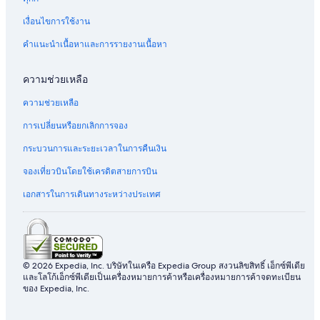
ใ
ล
เงื่อนไขการใช้งาน
น
อ
ค
น
คำแนะนำเนื้อหาและการรายงานเนื้อหา
ร
ด
อ
อ
ว์
น
ความช่วยเหลือ
ลี
ย์
ความช่วยเหลือ
การเปลี่ยนหรือยกเลิกการจอง
กระบวนการและระยะเวลาในการคืนเงิน
จองเที่ยวบินโดยใช้เครดิตสายการบิน
เอกสารในการเดินทางระหว่างประเทศ
© 2026 Expedia, Inc. บริษัทในเครือ Expedia Group สงวนลิขสิทธิ์ เอ็กซ์พีเดีย
และโลโก้เอ็กซ์พีเดียเป็นเครื่องหมายการค้าหรือเครื่องหมายการค้าจดทะเบียน
ของ Expedia, Inc.