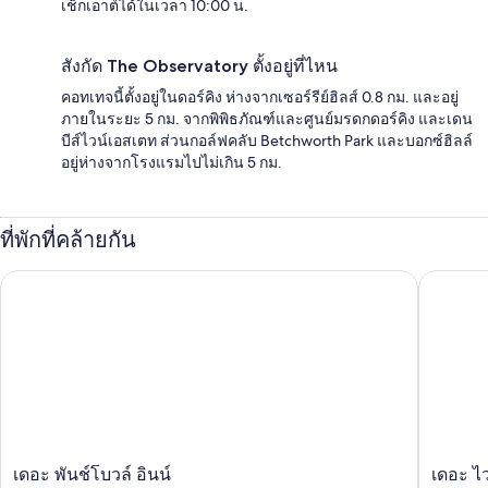
เช็กเอาต์ได้ในเวลา 10:00 น.
สังกัด The Observatory ตั้งอยู่ที่ไหน
คอทเทจนี้ตั้งอยู่ในดอร์คิง ห่างจากเซอร์รีย์ฮิลส์ 0.8 กม. และอยู่
ภายในระยะ 5 กม. จากพิพิธภัณฑ์และศูนย์มรดกดอร์คิง และเดน
บีส์ไวน์เอสเตท ส่วนกอล์ฟคลับ Betchworth Park และบอกซ์ฮิลล์
อยู่ห่างจากโรงแรมไปไม่เกิน 5 กม.
ที่พักที่คล้ายกัน
เดอะ พันช์โบวล์ อินน์
เดอะ ไวท์
เดอะ
เดอะ
เดอะ พันช์โบวล์ อินน์
เดอะ ไว