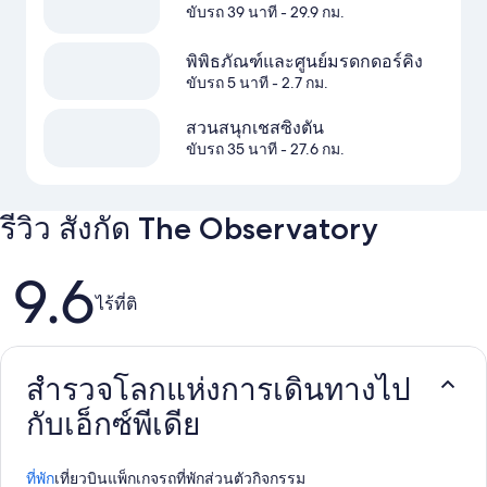
ขับรถ 39 นาที
- 29.9 กม.
พิพิธภัณฑ์และศูนย์มรดกดอร์คิง
ขับรถ 5 นาที
- 2.7 กม.
สวนสนุกเชสซิงตัน
ขับรถ 35 นาที
- 27.6 กม.
รีวิว สังกัด The Observatory
9.6
รีวิว
ไร้ที่ติ
สำรวจโลกแห่งการเดินทางไป
กับเอ็กซ์พีเดีย
ที่พัก
เที่ยวบิน
แพ็กเกจ
รถ
ที่พักส่วนตัว
กิจกรรม