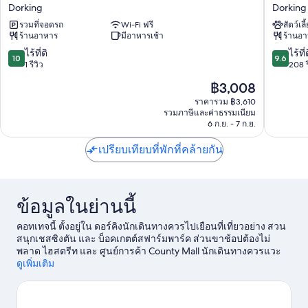
พัน
ไวท์
Dorking
Dorking
ช์
ฮ
รวมที่จอดรถ
Wi-Fi ฟรี
สัตว์เลี
โบ
อร์ส
ร้านอาหาร
มีอาหารเช้า
ร้านอ
วล์
-
อินน์
อะ
10.0
9.6
ไร้ที่ติ
ไร้ที่
10
9.6
Dorking
ฮาร์ทวูด
จาก
จาก
1 รีวิว
208 ร
อินน์
10,
10,
ราคา
฿3,008
Dorking
ไร้
ไร้
ปัจจุบัน
ที่
ที่
ราคารวม ฿3,610
คือ
รวมภาษีและค่าธรรมเนียม
ติ,
ติ,
฿3,008
6 ก.ย. - 7 ก.ย.
1
208
รีวิว
รีวิว
เปรียบเทียบที่พักที่คล้ายกัน
ข้อมูลในย่านนี้
คอทเทจนี้ ตั้งอยู่ใน ดอร์คิงนักเดินทางควรไปเยือนที่เที่ยวอย่าง สวน
สนุกเชสซิงตัน และ บ็อคเกตต์สฟาร์มพาร์ค ส่วนขาช้อปต้องไม่
พลาด ไฮสตรีท และ ศูนย์การค้า County Mall นักเดินทางควรแวะ
ไปชม G ไลฟ์ และ ฮ็อบเบิลดาวน์ นี่คือโอกาสให้คุณสนุกเร้าใจไปกับ
ดูเพิ่มเติม
กิจกรรมเอาท์ดอร์อย่างตกปลา
ดูคู่มือท่องเที่ยว ดอร์คิง
ดูคอทเทจเพิ่มเติมใน ดอร์คิง