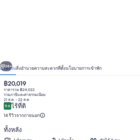
ภาพ
สังกัด
The
Observatory
่อน
ถัดไป
น้า
38+
ภาพรวม
สิ่งอำนวยความสะดวก
ที่ตั้ง
นโยบายการเข้าพัก
ราคา
฿20,019
ปัจจุบัน
ราคารวม ฿24,022
฿20,019
รวมภาษีและค่าธรรมเนียม
21 ส.ค. - 22 ส.ค.
รีวิว
ไร้ที่ติ
9.6
9.6 จาก 10
14 รีวิวจากภายนอก
ทั้งหลัง
บริเวณภายนอก