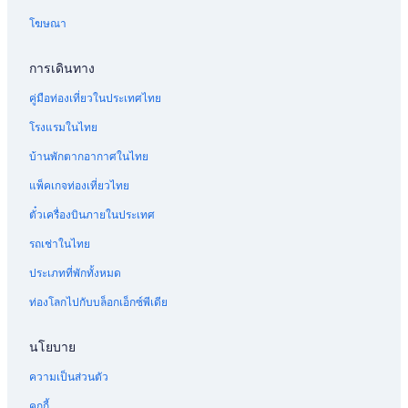
1
น
เ
น
โฆษณา
ห้
อ
พ
แ
อ
น
ล
ฮ
ง
ใ
ก
ม
การเดินทาง
น
น
ซ์
ส
อ
เ
อ
เ
คู่มือท่องเที่ยวในประเทศไทย
น
พ
พ
ต
ก
อ
า
เ
โรงแรมในไทย
ว้
ร์
ร์
ดี
บ้านพักตากอากาศในไทย
า
ลี
ต
ย
ง
ย์
เ
ม
แพ็คเกจท่องเที่ยวไทย
ข
ใ
ม
รี
ว
ก
น
ท
ตั๋วเครื่องบินภายในประเทศ
า
ล้
ต์
รี
ง
ส
บั
ท
รถเช่าในไทย
พ
น
ล
ร้
า
โ
ประเภทที่พักทั้งหมด
อ
ม
ค
ท่องโลกไปกับบล็อกเอ็กซ์พีเดีย
ม
บิ
นี
ที่
น
จ
แ
นโยบาย
อ
ก
ด
ต
ความเป็นส่วนตัว
ร
วิ
ถ
ก
คุกกี้