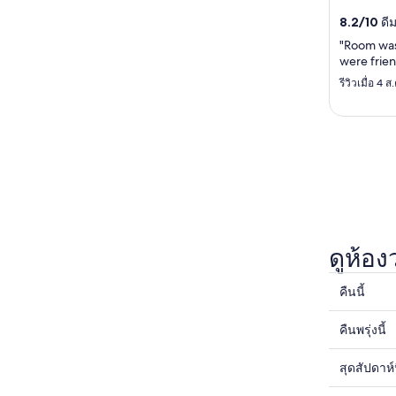
จองกับเรา
8.2
/
10
ดีม
พนักงานเป็
"Room was
were frien
รีวิวเมื่อ 4 
ดูห้อ
คืนนี้
ดูรา
คา
คืนพรุ่งนี้
ดูรา
ที่พัก
คา
ใน
สุดสัปดาห์น
ดูรา
ที่พัก
Simon's
คา