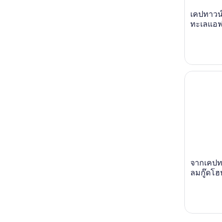
เคปทาวน์:
ทะเลแอฟ
จากเคปทาวน
จากเคปทา
ลมกู๊ดโฮ