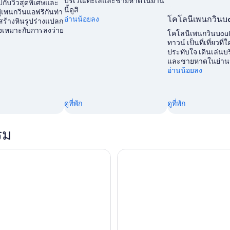
บริเวณทะเลและชายหาดในย่าน
ปกับวิวสุดพิเศษและ
นี้ดูสิ
ู่เพนกวินแอฟริกันท่า
อ่านน้อยลง
โคโลนีเพนกวินบ
ร้างหินรูปร่างแปลก
ยังเหมาะกับการลงว่าย
โคโลนีเพนกวินบoul
ทาวน์ เป็นที่เที่ยวที่
ประทับใจ เดินเล่นบ
และชายหาดในย่านนี้
อ่านน้อยลง
ดูที่พัก
ดูที่พัก
รม
ดําน้ําตื้นพร้อมไกด์ในป่าทะเลแอฟริกา
ทัวร์เต็มวัน Table Mountain, C