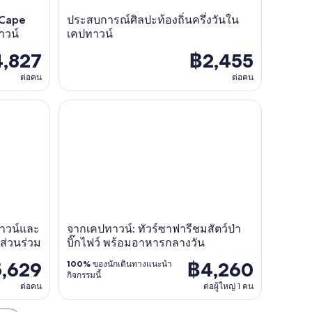
 Cape
ประสบการณ์ศิลปะท้องถิ่นครึ่งวันใน
าวน์
เคปทาวน์
,827
฿2,455
ต่อคน
ต่อคน
าวน์และประสบการณ์การตีกลองแบบมีส่วนร่วม
จากเคปทาวน์: ทัวร์ซาฟารีชมสัตว์ป่าบิ๊กไฟว์ พร้อม
ทาวน์และ
จากเคปทาวน์: ทัวร์ซาฟารีชมสัตว์ป่า
ส่วนร่วม
บิ๊กไฟว์ พร้อมอาหารกลางวัน
,629
฿4,260
100%
ของนักเดินทางแนะนำ
กิจกรรมนี้
ต่อคน
ต่อผู้ใหญ่ 1 คน