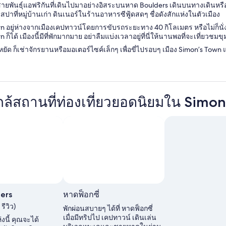
ยพันธุ์แอฟริกันที่เดินไปมาอย่างอิสระบนหาด Boulders เดินบนทางเดินหร
าที่หมู่บ้านเก่า ดินเนอร์ในร้านอาหารซีฟู้ดสดๆ ชื่อดังสักแห่งในตัวเมือง
n อยู่ห่างจากเมืองเคปทาวน์โดยการขับรถระยะทาง 40 กิโลเมตร หรือไม่ก็นั
 ก็ได้ เมืองนี้มีที่พักมากมาย อย่าลืมแบ่งเวลาอยู่ที่นี่ให้นานพอที่จะเที่ยวชม
ัด ก็เช่าจักรยานหรือมอเตอร์ไซค์เล็กๆ เพื่อขี่ไปรอบๆ เมือง Simon’s Town 
ใกล้สถานที่ท่องเที่ยวยอดนิยมใน Simo
ers
หาดฟ็อกซี่
รีวิว)
พักผ่อนสบายๆ ได้ที่ หาดฟ็อกซี่
เมื่อมีทริปไป เคปทาวน์ เดินเล่น
งนี้ คุณจะได้