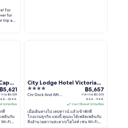
ส.ค.
ส.ค.
พนักงานเป็นพิเศษ ...
e! For
ถึง
ถึง
ver for
24
20
r trip and
ส.ค.
ส.ค.
 directly
ful. We
fferent
 to Cape
own Waterfront
City Lodge Hotel Victoria And Alfred Waterfront
 Cape
City Lodge Hotel Victoria
4
฿5,621
And Alfred Waterfront
฿5,657
ราคา
ราคา
out
Cnr Dock And Alfred
ารวม ฿6,529
ราคารวม ฿6,505
฿5,621
฿5,657
 ส.ค. - 23 ส.ค.
Roads Cape Town
8 ส.ค. - 9 ส.ค.
of
ต่อ
ต่อ
ค่าธรรมเนียม
Western Cape
รวมภาษีและค่าธรรมเนียม
5
คืน
คืน
ที่
เมื่อเดินทางไป เคปทาวน์ แล้วเข้าพักที่
เข้า
เข้า
ดเพลินกับ
โรงแรมธุรกิจ แห่งนี้ คุณจะได้เพลิดเพลินกับ
 Wi-Fi
สิ่งอำนวยความสะดวก/ไฮไลท์ เช่น Wi-Fi
พัก
พัก
กที่จองกับ
ฟรี, ที่จอดรถฟรี และ อาหารเช้า ผู้เข้าพักที่