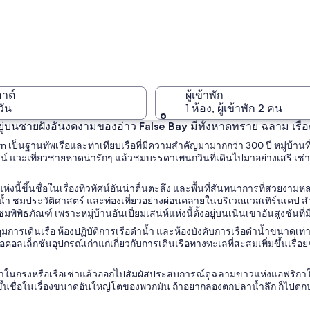
Simon's 
อาต์
ผู้เข้าพัก
วัน
1 ห้อง, ผู้เข้าพัก 2 คน
้งอยู่บนชายฝั่งอันงดงามของอ่าว False Bay มีทั้งหาดทราย ฉลาม เ
 เป็นฐานทัพเรือและท่าเทียบเรือที่มีความสำคัญมามากกว่า 300 ปี หมู่บ้านที่เ
Simon's 
น์ แวะเที่ยวชายหาดน่ารักๆ แล้วชมบรรดาเพนกวินที่เดินไปมาอย่างเสรี เช่
แห่งนี้ขึ้นชื่อในเรื่องทิวทัศน์อันน่าตื่นตะลึง และพื้นที่สันทนาการที่ส
้ำ ชมประวัติศาสตร์ และท่องเที่ยวอย่างผ่อนคลายในบริเวณเวสเทิร์นเคป 
มพิพิธภัณฑ์ เพราะหมู่บ้านอันเปี่ยมเสน่ห์แห่งนี้ตั้งอยู่บนเนินเขาอันสูงชั
การเดินเรือ ห้องปฏิบัติการเรือดำน้ำ และห้องบังคับการเรือดำน้ำขนาดเท่าขอ
คอลเล็กชันอุปกรณ์เก่าแก่เกี่ยวกับการเดินเรือทางทะเลที่สะสมเพิ่มขึ้นเรื่
ในกรงหรือเรือเช่าแล้วออกไปสัมผัสประสบการณ์ดูฉลามขาวแห่งแอฟริกาใต้ที่
ขึ้นชื่อในเรื่องขนาดอันใหญ่โตของพวกมัน ถ้าอยากลองตกปลาน้ำลึก ก็ไปตกป