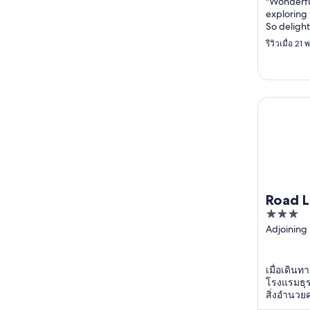
"Wonderfu
exploring
So delight
adorable 
รีวิวเมื่อ 21
our room 
early to s
Beach bef
Room was 
everythin
Road Lodg
recommen
Road 
3
Intern
out
Adjoining
Service & F
of
Station C
5
Western 
เมื่อเดินท
โรงแรมธุรก
สิ่งอำนวย
ฟรี, ที่จอด