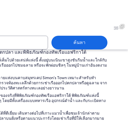
Town
Simon's Town
25
ค้นหา
รือตกปลา และพิพิธภัณฑ์กองทัพเรือแอฟริกาใต้
ต็มไปด้วยเสน่ห์แห่งนี้ ตั้งอยู่บนเนินเขาสูงชันริมน้ำและใกล้กับ
Town
Simon's Town
าเรือออกไปชมฉลาม หรือจะพักผ่อนชิลๆ ในหมู่บ้านเก่าอันงดงาม
วยงามหลายแห่งบนคาบสมุทรเคป Simon’s Town เหมาะสำหรับทำ
สำรวจท้องทะเลลึกด้วยการเช่าเรือออกไปตกปลาหรือดูฉลาม จาก
นที่มีประวัติศาสตร์ทางทะเลอย่างยาวนาน
งจริงที่พิพิธภัณฑ์กองทัพเรือแอฟริกาใต้ พิพิธภัณฑ์แห่งนี้
อยๆ โดยมีทั้งเครื่องแบบทหารเรือ อุปกรณ์ดำน้ำ และกับระเบิดทาง
ดีเยี่ยม เดินทางต่อไปที่เกาะแมวน้ำเพื่อชมเจ้านักล่าตาม
ลาบนฝั่งหรือตามแนวปะการังโดยเช่าเรือที่มีให้เลือกมากมาย