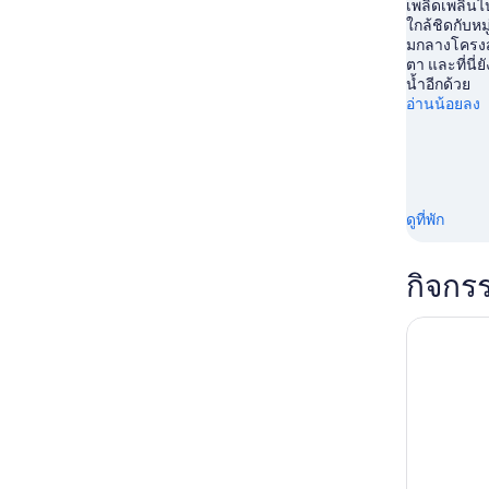
เพลิดเพลินไ
ใกล้ชิดกับหม
มกลางโครงส
ตา และที่นี่
น้ำอีกด้วย
อ่านน้อยลง
ดูที่พัก
กิจกร
เคปทาวน์: 