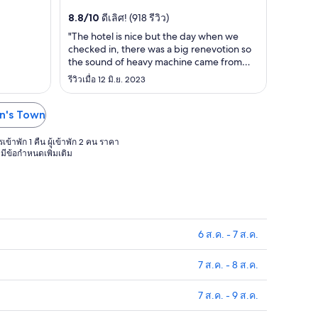
22
8
สะอาดของ
จองกับเรารีวิวว่าชอบพนักงานและความ
8.8
/
10
ดีเลิศ! (918 รีวิว)
ส.ค.
ส.ค.
สะอาดของห้องพักเป็นพิเศษ ...
"The hotel is nice but the day when we
ถึง
ถึง
checked in, there was a big renevotion so
23
9
the sound of heavy machine came from
ส.ค.
ส.ค.
the room above us from the moment we
รีวิวเมื่อ 12 มิ.ย. 2023
moved in the room luckily we were so tired
that we can sleep in that noise, the room
looks neat and clean but there were few
mon's Town
small cockroches that ..."
เข้าพัก 1 คืน ผู้เข้าพัก 2 คน ราคา
ีข้อกำหนดเพิ่มเติม
6 ส.ค. - 7 ส.ค.
7 ส.ค. - 8 ส.ค.
7 ส.ค. - 9 ส.ค.