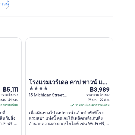
าวน์
โรงแรมเวร์เดอ คาป ทาวน์ แอร์พอร์ต
โรงแรมเวร์เดอ คาป ทาวน์ แอร์
4
฿5,111
พอร์ต
฿3,989
ราคา
ราคา
out
15 Michigan Street,
คารวม ฿5,937
ราคารวม ฿4,587
฿5,111
฿3,989
 ส.ค. - 24 ส.ค.
Airport Industria
19 ส.ค. - 20 ส.ค.
of
ต่อ
ต่อ
ค่าธรรมเนียม
Cape Town Western
รวมภาษีและค่าธรรมเนียม
5
คืน
คืน
Cape
ที่
เมื่อเดินทางไป เคปทาวน์ แล้วเข้าพักที่โรง
เข้า
เข้า
ินกับสิ่ง
แรมสปา แห่งนี้ คุณจะได้เพลิดเพลินกับสิ่ง
Fi ฟรี,
อำนวยความสะดวก/ไฮไลท์ เช่น Wi-Fi ฟรี, ที่
พัก
พัก
ร ผู้เข้า
จอดรถฟรี และ บริการสปาครบวงจร ผู้เข้าพัก
23
19
านและสภาพ
ที่จองกับเรารีวิวว่าชอบอาหารเช้าและ