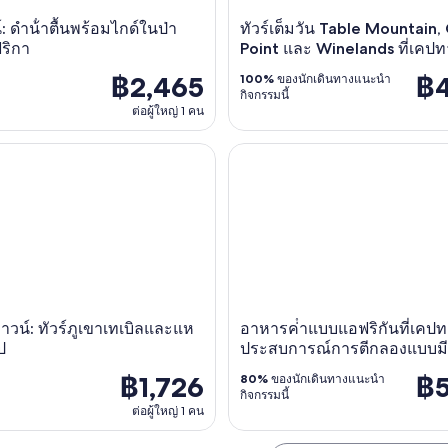
 ดําน้ําตื้นพร้อมไกด์ในป่า
ทัวร์เต็มวัน Table Mountain,
ริกา
Point และ Winelands ที่เคปท
฿2,465
฿4
100%
ของนักเดินทางแนะนำ
กิจกรรมนี้
ต่อผู้ใหญ่ 1 คน
์: ทัวร์ภูเขาเทเบิลและแหลมกู๊ดโฮป
อาหารค่ําแบบแอฟริกันที่เคปท
วน์: ทัวร์ภูเขาเทเบิลและแห
อาหารค่ําแบบแอฟริกันที่เคป
ป
ประสบการณ์การตีกลองแบบมี
฿1,726
฿5
80%
ของนักเดินทางแนะนำ
กิจกรรมนี้
ต่อผู้ใหญ่ 1 คน