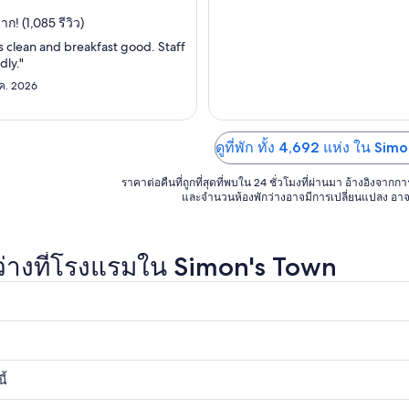
8
รีวิวว่าชอบอาหารเช้าและ
เรารีวิวว่าชอบพนักงานและความ
าก! (1,085 รีวิว)
ส.ค.
นพิเศษ ...
ห้องพักเป็นพิเศษ ...
 clean and breakfast good. Staff
ถึง
dly."
9
ส.ค. 2026
ส.ค.
ดูที่พัก ทั้ง 4,692 แห่ง ใน Si
ราคาต่อคืนที่ถูกที่สุดที่พบใน 24 ชั่วโมงที่ผ่านมา อ้างอิงจากการ
และจำนวนห้องพักว่างอาจมีการเปลี่ยนแปลง อาจม
งว่างที่โรงแรมใน Simon's Town
ี้