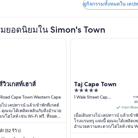
ดูกิจกรรมทั้งหมดใน เคปท
มยอดนิยมใน Simon's Town
Taj Cape Town
วเกสท์เฮาส์
ส์วิวเกสท์เฮาส์
Taj Cape Town
5
out
e Road Cape Town Western Cape
1 Wale Street Cape
รา
Town Western Cape
23
of
างไป เคปทาวน์ แล้วเข้าพักที่เกสต์
รวมภาษีและ
5
ี้ คุณจะได้เพลิดเพลินกับสิ่งอำนวย
เมื่อเดินทางไป เคปทาวน์ แล้วเข้าพัก
/ไฮไลท์ เช่น Wi-Fi ฟรี, ที่จอดรถ
โรงแรมหรู แห่งนี้ คุณจะได้เพลิดเพล
น ที่เที่ยวยอดนิยมในบริเวณใกล้
อำนวยความสะดวก/ไฮไลท์ เช่น Wi-
่ติ! (52 รีวิว)
บริการสปาครบวงจร และ 2 ห้องอาหา
พักที่จองกับเรารีวิวว่าชอบพนักง