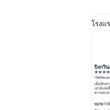
โรงแร
ปิงกวินส์วิ
ปิงกวิน
4
out
1 Bellevu
of
เมื่อเดินท
5
เฮาส์แห่งน
ความสะดวก
ฟรี และ สว
เคียง ...
10
/
10
ไร้ที