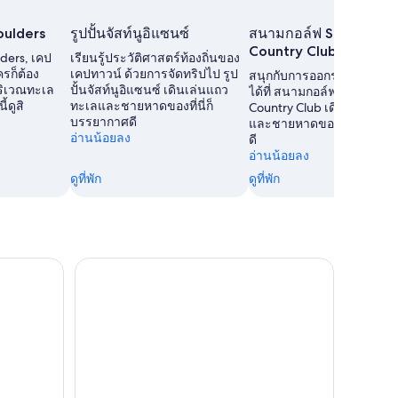
oulders
รูปปั้นจัสท์นูอิแซนซ์
สนามกอล์ฟ Simon's T
Country Club
ders, เคป
เรียนรู้ประวัติศาสตร์ท้องถิ่นของ
ใครก็ต้อง
เคปทาวน์ ด้วยการจัดทริปไป รูป
สนุกกับการออกรอบใน เคปท
ริเวณทะเล
ปั้นจัสท์นูอิแซนซ์ เดินเล่นแถว
ได้ที่ สนามกอล์ฟ Simon's T
ดูสิ
ทะเลและชายหาดของที่นี่ก็
Country Club เดินเล่นแถว
บรรยากาศดี
และชายหาดของที่นี่ก็บรรย
อ่านน้อยลง
ดี
อ่านน้อยลง
ดูที่พัก
ดูที่พัก
ape Point และ Winelands ที่เคปทาวน์
ประสบการณ์ศิลปะท้องถิ่นครึ่งวันในเคปทาวน์