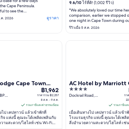
l base for a few days
9.6
/
10
ไร้ที่ติ! (1,002 รีวิว)
ที่พักเป็นพิเศษ ...
 the Cape Peninsula.
"We absolutely loved our time her
ful to see the
comparison, earlier we stopped o
African Penguins from
ดูราคา
 พ.ค. 2026
one night in Cape Town during ou
and to get to go down
stayed at a supposed luxury hotel
ee them at Boulder’s
รีวิวเมื่อ 5 ส.ค. 2026
on the V&A Waterfront. It was aw
ore the crowds. 🐧
were so glad we had booked a di
so lovely and had
hotel (The Taj) when we returned
g we needed - highly
e Cape Town International Airport
AC Hotel by Marriott Cape T
Town the second ..."
d!"
Lodge Cape Town
AC Hotel by Marriott
4
ational Airport
฿1,962
Town Waterfront
ราคา
out
 BP
Dockrail Road,
ราคารวม ฿2,257
ราค
฿1,962
illing
8 ส.ค. - 9 ส.ค.
Foreshore Cape
22
of
ต่อ
ape Town
รวมภาษีและค่าธรรมเนียม
Town Western Cape
รวมภาษีและ
5
คืน
Cape
างไป เคปทาวน์ แล้วเข้าพักที่
เมื่อเดินทางไป เคปทาวน์ แล้วเข้าพัก
เข้า
ิจ แห่งนี้ คุณจะได้เพลิดเพลินกับ
โรงแรมธุรกิจ แห่งนี้ คุณจะได้เพลิ
ความสะดวก/ไฮไลท์ เช่น Wi-Fi
สิ่งอำนวยความสะดวก/ไฮไลท์ เช่น
พัก
รถฟรี และ อาหารเช้า ผู้เข้าพักที่
ฟรี, อาหารเช้า และ ฟิตเนส ผู้เข้าพั