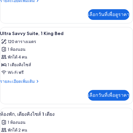
สวีท,
ราย
รายละเอียดเพิ่มเติม
ละเอียด
เตียง
เพิ่ม
เลือกวันที่เพื่อดูราคา
เติม
คิง
เกี่ยว
ไซส์
กับ
มินิบาร์, ตู้นิรภัยในห้องพัก, โต๊ะทำงาน, 
เปิด
5
Breezy,
1
Ultra Savvy Suite, 1 King Bed
ห้อง
ภาพถ่าย
เตียง
120 ตารางเมตร
สวี
ทั้งหมด
ท,
1 ห้องนอน
เตียง
ของ
พักได้ 4 คน
คิง
Ultra
ไซส์
1 เตียงคิงไซส์
1
Savvy
Wi-Fi ฟรี
เตียง
Suite,
ราย
รายละเอียดเพิ่มเติม
1
ละเอียด
King
เพิ่ม
เลือกวันที่เพื่อดูราคา
เติม
Bed
เกี่ยว
กับ
มินิบาร์, ตู้นิรภัยในห้องพัก, โต๊ะทำงาน, 
เปิด
5
Ultra
ห้องพัก, เตียงคิงไซส์ 1 เตียง
Savvy
ภาพถ่าย
1 ห้องนอน
Suite,
ทั้งหมด
1
พักได้ 2 คน