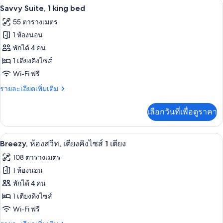
มินิบาร์, ตู้นิรภัยในห้องพัก, โต๊ะทำงาน, 
เปิด
6
aloft,
Savvy Suite, 1 king bed
ควีน
ห้อง
ภาพถ่าย
55 ตารางเมตร
ไซส์
จู
ทั้งหมด
เนียร์
1 ห้องนอน
2
สวี
ของ
พักได้ 4 คน
เตียง
ท,
Savvy
เตียง
1 เตียงคิงไซส์
ควีน
Suite,
Wi-Fi ฟรี
ไซส์
1
2
ราย
รายละเอียดเพิ่มเติม
king
เตียง
ละเอียด
bed
เพิ่ม
เลือกวันที่เพื่อดูราคา
เติม
เกี่ยว
กับ
มินิบาร์, ตู้นิรภัยในห้องพัก, โต๊ะทำงาน, 
เปิด
6
Savvy
Breezy, ห้องสวีท, เตียงคิงไซส์ 1 เตียง
Suite,
ภาพถ่าย
108 ตารางเมตร
1
ทั้งหมด
king
1 ห้องนอน
bed
ของ
พักได้ 4 คน
Breezy,
1 เตียงคิงไซส์
ห้อง
Wi-Fi ฟรี