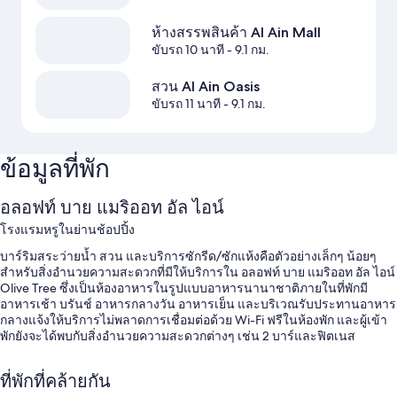
ห้างสรรพสินค้า Al Ain Mall
ขับรถ 10 นาที
- 9.1 กม.
สวน Al Ain Oasis
ขับรถ 11 นาที
- 9.1 กม.
ข้อมูลที่พัก
อลอฟท์ บาย แมริออท อัล ไอน์
โรงแรมหรูในย่านช้อปปิ้ง
บาร์ริมสระว่ายน้ำ สวน และบริการซักรีด/ซักแห้งคือตัวอย่างเล็กๆ น้อยๆ
สำหรับสิ่งอำนวยความสะดวกที่มีให้บริการใน อลอฟท์ บาย แมริออท อัล ไอน์
Olive Tree ซึ่งเป็นห้องอาหารในรูปแบบอาหารนานาชาติภายในที่พักมี
อาหารเช้า บรันช์ อาหารกลางวัน อาหารเย็น และบริเวณรับประทานอาหาร
กลางแจ้งให้บริการไม่พลาดการเชื่อมต่อด้วย Wi-Fi ฟรีในห้องพัก และผู้เข้า
พักยังจะได้พบกับสิ่งอำนวยความสะดวกต่างๆ เช่น 2 บาร์และฟิตเนส
สิทธิประโยชน์อื่นๆ ได้แก่
ที่พักที่คล้ายกัน
สระว่ายน้ำกลางแจ้งพร้อมด้วยคาบาน่า, เก้าอี้อาบแดด และร่มริมสระ