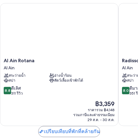
ว่ายน้ำ
Al Ain Rotana
Radisson
ที่จอดรถฟรี
อาหารเช้าแบบบุฟเฟต์ (มีค่าบริการ), สถานีชาร์จรถยนต์ไฟฟ้า และ
บริการเช็กเอาต์ด่วน
ฝ่ายต้อนรับ 24 ชั่วโมง, กล่องนิรภัยที่ฝ่ายต้อนรับ และห้องจัดเลี้ยง
สิ่งอำนวยความสะดวกในห้องพัก
ห้องพักทั้ง 175 ห้องมีจุดเด่นด้านสิ่งที่น่าประทับใจ เช่น รูมเซอร์วิส 24 ชั่วโมง
และเครื่องปรับอากาศ รวมถึงสิ่งอำนวยความสะดวกอย่าง บริการ Wi-Fi ฟรี
Al
Radisso
Al Ain Rotana
Radisso
และตู้นิรภัย
Ain
Blu
Al Ain
Al Ain
Rotana
Hotel
สิ่งอำนวยความสะดวกเพิ่มเติมภายในห้องพักได้แก่
สระว่ายน้ำ
อ่างน้ำร้อน
สระว่า
Al
&
สปา
สัตว์เลี้ยงเข้าพักได้
สปา
Ain
Resort,
การรีไซเคิลและหลอดไฟแอลอีดี
Al
8.8
8.0
ดีเลิศ
ดีมา
8.8
8.0
โถสุขภัณฑ์แบบบิเดต์, ของใช้ในห้องน้ำฟรี และไดร์เป่าผม
Ain
จาก
จาก
311 รีวิว
351 รี
Al
10,
10,
ทีวีจอแอลซีดี 49 นิ้ว พร้อม ช่องดิจิตอล
ราคา
฿3,359
Ain
ดี
ดี
เปล/เตียงเด็กอ่อนฟรี, บริการทำความสะอาดทุกวัน และโต๊ะทำงาน
ปัจจุบัน
เลิศ,
มาก,
ราคารวม ฿4,148
คือ
รวมภาษีและค่าธรรมเนียม
311
351
฿3,359
29 ส.ค. - 30 ส.ค.
รีวิว
รีวิว
เปรียบเทียบที่พักที่คล้ายกัน