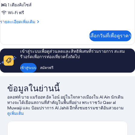
King
ของ
1 เตียงคิงไซส์
Bed
ห้อง
Wi-Fi ฟรี
พัก,
ราย
รายละเอียดเพิ่มเติม
ละเอียด
เตียง
เพิ่ม
เลือกวันที่เพื่อดูราคา
เติม
คิง
เกี่ยว
ไซส์
กับ
เข้าสู่ระบบเพื่อดูส่วนลดและสิทธิพิเศษที่ร่วมรายการ สะสม
ห้อง
1
รีวอร์ดเพื่อการท่องเที่ยวครั้งถัดไป
พัก,
เตียง
เตียง
เข้าสู่ระบบ
สมัครฟรี
คิง
ไซส์
1
ข้อมูลในย่านนี้
เตียง
อลอฟท์ บาย แมริออท อัล ไอน์ อยู่ในใจกลางเมืองใน Al Ain นักเดิน
ทางจะได้เยือนสถานที่สำคัญในพื้นที่อย่าง พระราชวัง Qasr al
Muwaiji และ ป้อมปราการ Al Jahili อีกทั้งชมธรรมชาติอันสวยงาม
ณ สวน Al Ain Oasis และ อัลอินพาร์ค นักเดินทางควรแวะไปชม
ดูเพิ่มเติม
สวนสัตว์ Al Ain และ สวนสนุก Hili Fun City
ดูคู่มือท่องเที่ยว Al Ain