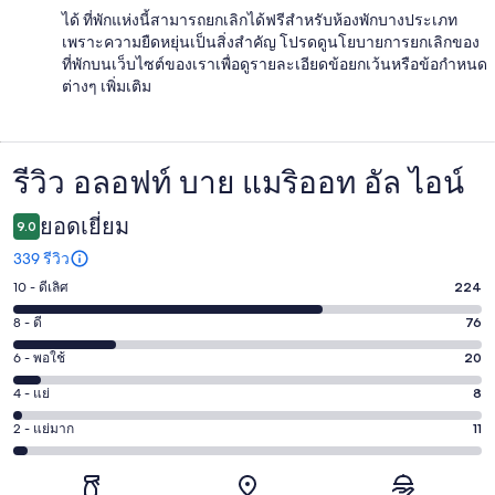
ได้ ที่พักแห่งนี้สามารถยกเลิกได้ฟรีสำหรับห้องพักบางประเภท
เพราะความยืดหยุ่นเป็นสิ่งสำคัญ โปรดดูนโยบายการยกเลิกของ
ที่พักบนเว็บไซต์ของเราเพื่อดูรายละเอียดข้อยกเว้นหรือข้อกำหนด
ต่างๆ เพิ่มเติม
รีวิว อลอฟท์ บาย แมริออท อัล ไอน์
รีวิว
ยอดเยี่ยม
9.0
339 รีวิว
10 - ดีเลิศ
224
คะแนน
10
8 - ดี
76
คะแนน
-
8
6 - พอใช้
20
คะแนน
ดี
-
6
เลิศ
4 - แย่
8
คะแนน
ดี
-
224
4
76
2 - แย่มาก
11
คะแนน
พอใช้
จาก
-
จาก
2
20
339
แย่
339
-
จาก
รีวิว