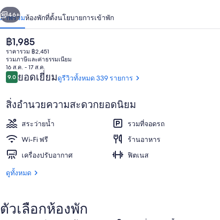
ออท
่อน
ถัดไป
น้า
46+
ภาพรวม
ห้องพัก
ที่ตั้ง
นโยบายการเข้าพัก
อัล
ไอน์
ราคา
฿1,985
ปัจจุบัน
ราคารวม ฿2,451
฿1,985
รวมภาษีและค่าธรรมเนียม
16 ส.ค. - 17 ส.ค.
รีวิว
ยอดเยี่ยม
9.0
ดูรีวิวทั้งหมด 339 รายการ
9.0 จาก 10
สิ่งอำนวยความสะดวกยอดนิยม
บริเวณภายนอก
สระว่ายน้ำ
รวมที่จอดรถ
Wi-Fi ฟรี
ร้านอาหาร
เครื่องปรับอากาศ
ฟิตเนส
ดูทั้งหมด
ตัวเลือกห้องพัก