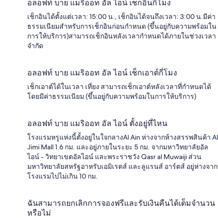
อลอฟท์ บาย แมริออท อัล ไอน์ เช็กอินกี่โมง
เช็กอินได้ตั้งแต่เวลา: 15:00 น., เช็กอินได้จนถึงเวลา: 3:00 น.มีค่า
ธรรมเนียมสำหรับการเช็กอินก่อนกำหนด (ขึ้นอยู่กับความพร้อมใน
การให้บริการ)สามารถเช็กอินหลังเวลากำหนดได้ภายในช่วงเวลา
จำกัด
อลอฟท์ บาย แมริออท อัล ไอน์ เช็กเอาต์กี่โมง
เช็กเอาต์ได้ในเวลา เที่ยง สามารถเช็กเอาต์หลังเวลาที่กำหนดได้
โดยมีค่าธรรมเนียม (ขึ้นอยู่กับความพร้อมในการให้บริการ)
อลอฟท์ บาย แมริออท อัล ไอน์ ตั้งอยู่ที่ไหน
โรงแรมหรูแห่งนี้ตั้งอยู่ในใจกลางAl Ain ห่างจากห้างสรรพสินค้า Al
Jimi Mall 1.6 กม. และอยู่ภายในระยะ 5 กม. จากมหาวิทยาลัยอัล
ไอน์ - วิทยาเขตอัลไอน์ และพระราชวัง Qasr al Muwaiji ส่วน
มหาวิทยาลัยสหรัฐอาหรับเอมิเรตส์ และลูแรนส์ อาร์ตส์ อยู่ห่างจาก
โรงแรมไปไม่เกิน 10 กม.
ฉันสามารถยกเลิกการจองฟรีและรับเงินคืนได้เต็มจำนวน
หรือไม่