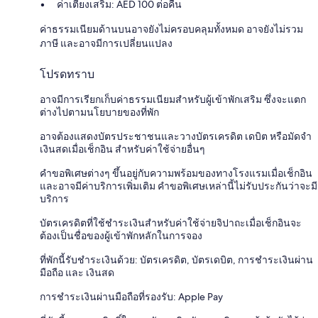
ค่าเตียงเสริม: AED 100 ต่อคืน
ค่าธรรมเนียมด้านบนอาจยังไม่ครอบคลุมทั้งหมด อาจยังไม่รวม
ภาษี และอาจมีการเปลี่ยนแปลง
โปรดทราบ
อาจมีการเรียกเก็บค่าธรรมเนียมสำหรับผู้เข้าพักเสริม ซึ่งจะแตก
ต่างไปตามนโยบายของที่พัก
อาจต้องแสดงบัตรประชาชนและวางบัตรเครดิต เดบิต หรือมัดจำ
เงินสดเมื่อเช็กอิน สำหรับค่าใช้จ่ายอื่นๆ
คำขอพิเศษต่างๆ ขึ้นอยู่กับความพร้อมของทางโรงแรมเมื่อเช็กอิน
และอาจมีค่าบริการเพิ่มเติม คำขอพิเศษเหล่านี้ไม่รับประกันว่าจะมี
บริการ
บัตรเครดิตที่ใช้ชำระเงินสำหรับค่าใช้จ่ายจิปาถะเมื่อเช็กอินจะ
ต้องเป็นชื่อของผู้เข้าพักหลักในการจอง
ที่พักนี้รับชำระเงินด้วย: บัตรเครดิต, บัตรเดบิต, การชำระเงินผ่าน
มือถือ และ เงินสด
การชำระเงินผ่านมือถือที่รองรับ: Apple Pay