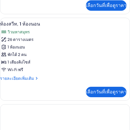
ทีฟ
เพิ่ม
เลือกวันที่เพื่อดูราคา
เติม
สวีท,
เกี่ยว
1
กับ
ห้องสวีท, 1 ห้องนอน | เครื่องนอนระดับพร
เปิด
8
ห้อง
ห้องสวีท, 1 ห้องนอน
ห้อง
เอ็ก
ภาพถ่าย
วิวมหาสมุทร
เซก
นอน,
ทั้งหมด
คิว
26 ตารางเมตร
วิว
ทีฟ
ของ
1 ห้องนอน
สวี
รีสอร์ท
ท,
ห้อง
พักได้ 2 คน
(Balcony)
1
1 เตียงคิงไซส์
สวีท,
ห้อง
Wi-Fi ฟรี
นอน,
1
วิว
ห้อง
ราย
รายละเอียดเพิ่มเติม
รีสอร์ท
ละเอียด
(Balcony)
นอน
เพิ่ม
เลือกวันที่เพื่อดูราคา
เติม
เกี่ยว
กับ
ห้อง
สวี
ท,
1