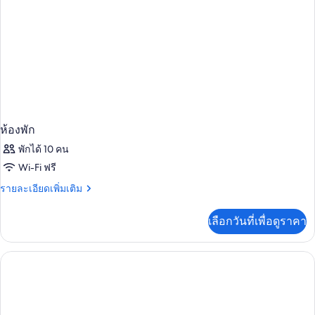
ห้อง
นอน
ห้องพัก
พักได้ 10 คน
Wi-Fi ฟรี
ราย
รายละเอียดเพิ่มเติม
ละเอียด
เพิ่ม
เลือกวันที่เพื่อดูราคา
เติม
เกี่ยว
กับ
ห้อง
พัก