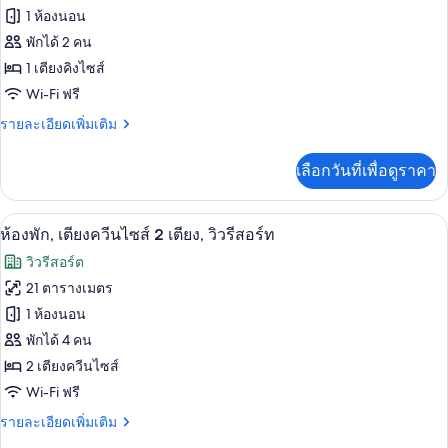
ไซส์
No
ของ
1 ห้องนอน
2
Window)
เตียง
ห้อง
พักได้ 2 คน
(No
1 เตียงคิงไซส์
พัก,
View,
Wi-Fi ฟรี
No
เตียง
Window)
ราย
รายละเอียดเพิ่มเติม
คิง
ละเอียด
ไซส์
เพิ่ม
เลือกวันที่เพื่อดูราคา
เติม
1
เกี่ยว
เตียง,
กับ
ห้องพัก, เตียงควีนไซส์ 2 เตียง, วิวรีสอร
เปิด
6
ห้อง
ห้องพัก, เตียงควีนไซส์ 2 เตียง, วิวรีสอร์ท
วิว
พัก,
ภาพถ่าย
วิวรีสอร์ต
เตียง
รีสอร์ท
ทั้งหมด
คิง
21 ตารางเมตร
ไซส์
ของ
1 ห้องนอน
1
เตียง,
ห้อง
พักได้ 4 คน
วิว
2 เตียงควีนไซส์
พัก,
รีสอร์ท
Wi-Fi ฟรี
เตียง
ราย
รายละเอียดเพิ่มเติม
ควีน
ละเอียด