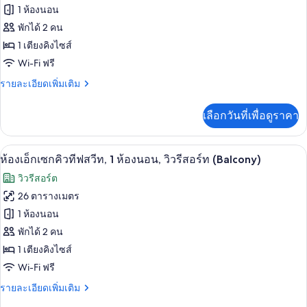
ไซส์
ของ
1 ห้องนอน
1
เตียง,
ห้อง
พักได้ 2 คน
ระเบียง
1 เตียงคิงไซส์
พัก,
(View)
Wi-Fi ฟรี
เตียง
ราย
รายละเอียดเพิ่มเติม
คิง
ละเอียด
ไซส์
เพิ่ม
เลือกวันที่เพื่อดูราคา
เติม
1
เกี่ยว
เตียง,
กับ
ห้องเอ็กเซกคิวทีฟสวีท, 1 ห้องนอน, วิวรี
เปิด
9
ห้อง
ห้องเอ็กเซกคิวทีฟสวีท, 1 ห้องนอน, วิวรีสอร์ท (Balcony)
ระเบียง,
พัก,
ภาพถ่าย
วิวรีสอร์ต
เตียง
วิว
ทั้งหมด
คิง
26 ตารางเมตร
ทะเล
ไซส์
ของ
1 ห้องนอน
1
เตียง,
ห้อง
พักได้ 2 คน
ระเบียง,
1 เตียงคิงไซส์
เอ็ก
วิว
Wi-Fi ฟรี
ทะเล
เซก
ราย
รายละเอียดเพิ่มเติม
คิว
ละเอียด