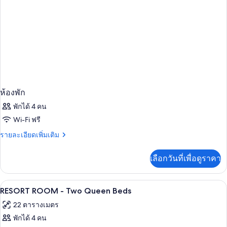
ห้องพัก
พักได้ 4 คน
Wi-Fi ฟรี
ราย
รายละเอียดเพิ่มเติม
ละเอียด
เพิ่ม
เลือกวันที่เพื่อดูราคา
เติม
เกี่ยว
กับ
เครื่องนอนระดับพรีเมียม, เตียงพร้อมฟูกเ
เปิด
2
ห้อง
RESORT ROOM - Two Queen Beds
พัก
ภาพถ่าย
22 ตารางเมตร
ทั้งหมด
พักได้ 4 คน