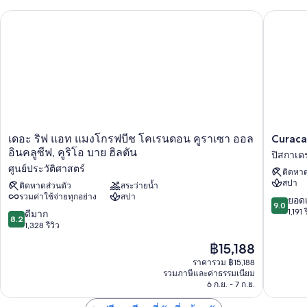
คุณจะพบกับสิทธิประโยชน์ต่างๆ เช่น
Curacao 
เดอะ ริฟ แอท แมงโกรฟบีช โคเรนดอน คูราเซา ออลอินคลูซีฟ, คูริ
สระว่ายน้ำกลางแจ้งพร้อมด้วยเก้าอี้อาบแดด
ที่จอดรถฟรี
อาหารเช้าแบบบุฟเฟต์ (มีค่าบริการ), บีชคลับฟรีในที่พัก และผ้าเช็ดตัว
ชายหาด
เครื่องคอมพิวเตอร์, ทีวีในล็อบบี้ และฝ่ายต้อนรับ 24 ชั่วโมง
ผู้เข้าพักต่างพูดถึงสิ่งดีๆ เกี่ยวกับทำเลใกล้ชายหาด สระว่ายน้ำ และ
พนักงานที่ให้ความช่วยเหลือที่ดี
เดอะ
Curacao
เดอะ ริฟ แอท แมงโกรฟบีช โคเรนดอน คูราเซา ออล
Curaca
สิ่งอำนวยความสะดวกในห้องพัก
ริฟ
Marriott
อินคลูซีฟ, คูริโอ บาย ฮิลตัน
ปิสกาเด
แอท
Beach
ห้องพักทั้งหมด 237 ห้องมาพร้อมความสะดวกสบาย เช่น เครื่องนอนระดับ
ศูนย์ประวัติศาสตร์
ติดหาด
แมง
Resort
พรีเมียม และพื้นที่ทำงานแบบใช้แล็ปท็อป รวมถึงสิ่งที่น่าประทับใจอย่าง
สปา
โกรฟบีช
ติดหาดส่วนตัว
สระว่ายน้ำ
ปิ
เครื่องปรับอากาศ และห้องนั่งเล่นแยกเป็นสัดส่วน ผู้เข้าพักต่างรีวิวว่าชื่น
รวมค่าใช้จ่ายทุกอย่าง
สปา
โค
สกา
9.0
ยอดเ
ชอบห้องพักที่สะอาดของที่พักแห่งนี้
9.0
เรน
เดรา
จาก
1,191 ร
8.2
ดีมาก
8.2
ดอน
สิ่งอำนวยความสะดวกอื่นๆ ได้แก่
10,
จาก
1,328 รีวิว
คูราเซา
ยอด
10,
การรีไซเคิลและหลอดไฟแอลอีดี
ราคา
฿15,188
ออ
เยี่ยม,
ดี
ปัจจุบัน
ล
1,191
มาก,
ราคารวม ฿15,188
ฝักบัว, ของใช้ในห้องน้ำฟรี และไดร์เป่าผม
คือ
อิน
รีวิว
รวมภาษีและค่าธรรมเนียม
1,328
ทีวีจอแบน 32 นิ้ว พร้อม ช่องดาวเทียม
฿15,188
คลู
6 ก.ย. - 7 ก.ย.
รีวิว
ซีฟ,
ตู้เสื้อผ้า, ห้องนั่งเล่นแยกเป็นสัดส่วน และตู้เย็น