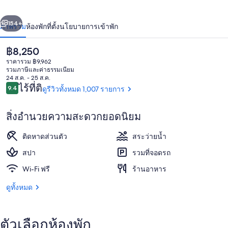
ซ์
่อน
ถัดไป
น้า
154+
ภาพรวม
ห้องพัก
ที่ตั้ง
นโยบายการเข้าพัก
วิน
ด์
ราคา
฿8,250
ปัจจุบัน
ราคารวม ฿9,962
ครีก
฿8,250
รวมภาษีและค่าธรรมเนียม
24 ส.ค. - 25 ส.ค.
รีวิว
คูราเซา
ไร้ที่ติ
9.4
ดูรีวิวทั้งหมด 1,007 รายการ
9.4 จาก 10
รีสอร์ท
สิ่งอำนวยความสะดวกยอดนิยม
หาดส่วนตัว, ทรายสีขาว, เก้าอี้อาบแดด
ติดหาดส่วนตัว
สระว่ายน้ำ
สปา
รวมที่จอดรถ
Wi-Fi ฟรี
ร้านอาหาร
ดูทั้งหมด
ตัวเลือกห้องพัก