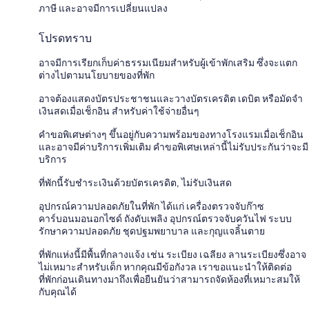
ภาษี และอาจมีการเปลี่ยนแปลง
โปรดทราบ
อาจมีการเรียกเก็บค่าธรรมเนียมสำหรับผู้เข้าพักเสริม ซึ่งจะแตก
ต่างไปตามนโยบายของที่พัก
อาจต้องแสดงบัตรประชาชนและวางบัตรเครดิต เดบิต หรือมัดจำ
เงินสดเมื่อเช็กอิน สำหรับค่าใช้จ่ายอื่นๆ
คำขอพิเศษต่างๆ ขึ้นอยู่กับความพร้อมของทางโรงแรมเมื่อเช็กอิน
และอาจมีค่าบริการเพิ่มเติม คำขอพิเศษเหล่านี้ไม่รับประกันว่าจะมี
บริการ
ที่พักนี้รับชำระเงินด้วยบัตรเครดิต, ไม่รับเงินสด
อุปกรณ์ความปลอดภัยในที่พัก ได้แก่ เครื่องตรวจจับก๊าซ
คาร์บอนมอนอกไซด์ ถังดับเพลิง อุปกรณ์ตรวจจับควันไฟ ระบบ
รักษาความปลอดภัย ชุดปฐมพยาบาล และกุญแจลิ้นตาย
ที่พักแห่งนี้มีพื้นที่กลางแจ้ง เช่น ระเบียง เฉลียง ลานระเบียงซึ่งอาจ
ไม่เหมาะสำหรับเด็ก หากคุณมีข้อกังวล เราขอแนะนำให้ติดต่อ
ที่พักก่อนเดินทางมาถึงเพื่อยืนยันว่าสามารถจัดห้องที่เหมาะสมให้
กับคุณได้