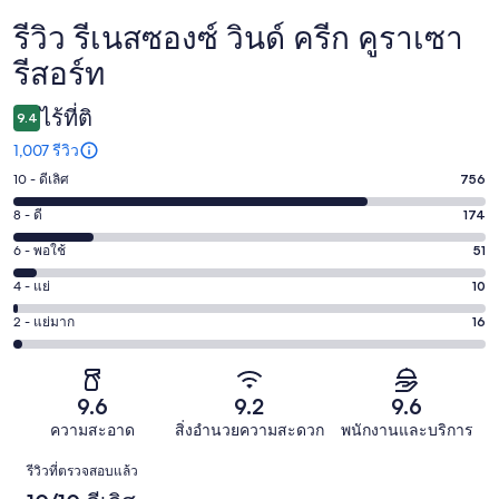
รีวิว รีเนสซองซ์ วินด์ ครีก คูราเซา
รีวิว
รีสอร์ท
ไร้ที่ติ
9.4
1,007 รีวิว
10 - ดีเลิศ
756
คะแนน
10
8 - ดี
174
คะแนน
-
8
6 - พอใช้
51
คะแนน
ดี
-
6
เลิศ
4 - แย่
10
คะแนน
ดี
-
756
4
174
2 - แย่มาก
16
คะแนน
พอใช้
จาก
-
จาก
2
51
1007
แย่
1007
-
จาก
รีวิว
10
รีวิว
แย่
9.6
9.2
9.6
1007
จาก
มาก
รีวิว
ความสะอาด
สิ่งอำนวยความสะดวก
พนักงานและบริการ
1007
16
รีวิว
รีวิว
รีวิวที่ตรวจสอบแล้ว
จาก