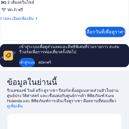
ของ
2 เตียงควีนไซส์
RESORT
Wi-Fi ฟรี
ROOM
ราย
รายละเอียดเพิ่มเติม
-
ละเอียด
เพิ่ม
Two
เลือกวันที่เพื่อดูราคา
เติม
Queen
เกี่ยว
Beds
กับ
เข้าสู่ระบบเพื่อดูส่วนลดและสิทธิพิเศษที่ร่วมรายการ สะสม
RESORT
รีวอร์ดเพื่อการท่องเที่ยวครั้งถัดไป
ROOM
-
เข้าสู่ระบบ
สมัครฟรี
Two
Queen
Beds
ข้อมูลในย่านนี้
รีเนสซองซ์ วินด์ ครีก คูราเซา รีสอร์ท ตั้งอยู่บนหาดส่วนตัวในย่าน
ศูนย์ประวัติศาสตร์ และเชื่อมต่อกับศูนย์การค้า พิพิธภัณฑ์ Kura
Hulanda และ พิพิธภัณฑ์การเดินเรือคูราเซา คือสถานที่ท่องเที่ยว
ทางวัฒนธรรมที่ไม่ควรพลาดในย่านนี้ ส่วนแลนด์มาร์คสำคัญคือ
ดูเพิ่มเติม
Rif Fort และ สะพาน Queen Emma Renaissance Shopping Mall
และ โบสถ์ยิว Mikve Israel-Emanuel เป็นสถานที่แนะนำอีกสองแห่ง
ที่ไม่ควรพลาด อยากสนุกแบบชุ่มฉ่ำใช่ไหม พายเรือคายัค, ดำน้ำ
และดำน้ำสน็อกเกิลคือกิจกรรมที่ให้คุณไปสนุกได้ไม่ไกลจากที่พัก
ดู