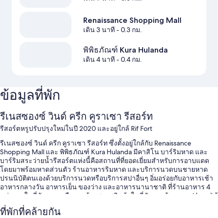
Renaissance Shopping Mall
เดิน 3 นาที
- 0.3 กม.
พิพิธภัณฑ์ Kura Hulanda
เดิน 4 นาที
- 0.4 กม.
ข้อมูลที่พัก
รีเนสซองซ์ วินด์ ครีก คูราเซา รีสอร์ท
รีสอร์ตหรูปรับปรุงใหม่ในปี 2020 และอยู่ใกล้ Rif Fort
รีเนสซองซ์ วินด์ ครีก คูราเซา รีสอร์ท ซึ่งตั้งอยู่ใกล้กับ Renaissance
Shopping Mall และ พิพิธภัณฑ์ Kura Hulanda มีคาสิโน บาร์ริมหาด และ
บาร์ริมสระว่ายน้ำรีสอร์ตแห่งนี้คือสถานที่ที่ยอดเยี่ยมสำหรับการอาบแดด
โดยมาพร้อมหาดส่วนตัว ร้านอาหารริมหาด และบริการนวดบนชายหาด
ปรนนิบัติตนเองด้วยบริการนวดหรือบริการสปาอื่นๆ อิ่มอร่อยกับอาหารเช้า
อาหารกลางวัน อาหารเย็น ของว่าง และอาหารนานาชาติ ที่ร้านอาหาร 4
แห่งภายในที่พักนอกเหนือจากห้างสรรพสินค้าในที่พักและร้านกาแฟ/คาเฟ่ ผู้
เข้าพักยังสามารถเชื่อมต่อWi-Fi ฟรีในห้องพักได้อีกด้วย
ที่พักที่คล้ายกัน