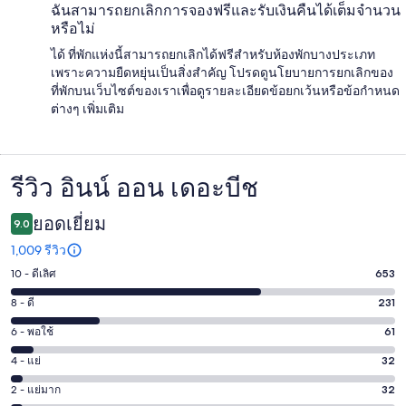
ฉันสามารถยกเลิกการจองฟรีและรับเงินคืนได้เต็มจำนวน
หรือไม่
ได้ ที่พักแห่งนี้สามารถยกเลิกได้ฟรีสำหรับห้องพักบางประเภท
เพราะความยืดหยุ่นเป็นสิ่งสำคัญ โปรดดูนโยบายการยกเลิกของ
ที่พักบนเว็บไซต์ของเราเพื่อดูรายละเอียดข้อยกเว้นหรือข้อกำหนด
ต่างๆ เพิ่มเติม
รีวิว อินน์ ออน เดอะบีช
รีวิว
ยอดเยี่ยม
9.0
1,009 รีวิว
10 - ดีเลิศ
653
คะแนน
10
8 - ดี
231
คะแนน
-
8
6 - พอใช้
61
คะแนน
ดี
-
6
เลิศ
4 - แย่
32
คะแนน
ดี
-
653
4
231
2 - แย่มาก
32
คะแนน
พอใช้
จาก
-