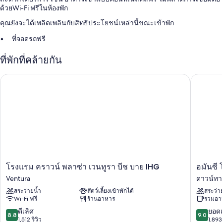
ด้วยWi-Fi ฟรีในห้องพัก
คุณยังจะได้เพลิดเพลินกับสิทธิประโยชน์เหล่านี้ขณะเข้าพัก
ที่จอดรถฟรี
ที่พักปลอดบุหรี่ และบริการจองทัวร์/ตั๋ว
ที่พักที่คล้ายกัน
ผู้เข้าพักต่างพูดถึงสิ่งดีๆ เกี่ยวกับทำเลใกล้ชายหาดและพนักงานที่ให้
ความช่วยเหลือที่ดี
โรงแรม คราวน์ พลาซ่า เวนทูรา บีช บาย IHG
อมันซี โ
สิ่งอำนวยความสะดวกในห้องพัก
ห้องพักทั้งหมดที่ อินน์ ออน เดอะบีช มาพร้อมบริการที่สะดวกสบาย เช่น
เตาผิง และยังมีสิ่งอำนวยความสะดวกอย่างบริการ Wi-Fi ฟรี ผู้เข้าพักต่าง
รีวิวว่าชื่นชอบห้องพักที่สะอาดของที่พักแห่งนี้
สิ่งอำนวยความสะดวกเพิ่มเติมได้แก่
ฝักบัวและยาสระผม
โรงแรม
อมัน
โรงแรม คราวน์ พลาซ่า เวนทูรา บีช บาย IHG
อมันซี
ระเบียงหรือนอกชานและบริการทำความสะอาดทุกวัน
ครา
ซี
Ventura
ดาวน์ทา
วน์
โฮ
สระว่ายน้ำ
สัตว์เลี้ยงเข้าพักได้
สระว่า
พลาซ่า
เทล,
Wi-Fi ฟรี
ร้านอาหาร
รวมอา
เวน
แอน
ทูรา
แอ
8.8
9.0
ดีเลิศ
ยอดเ
8.8
9.0
บีช
ส
จาก
จาก
1,512 รีวิว
1,893 