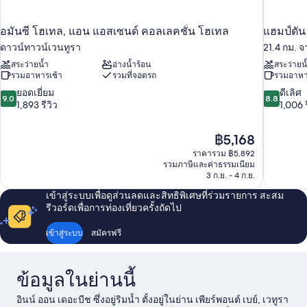
อมันซี โฮเทล, แอน แอสเซนด์ คอลเลคชั่น โฮเทล
แฮมป์ตัน
ดาวน์ทาวน์เวนทูรา
21.4 กม. จ
สระว่ายน้ำ
อ่างน้ำร้อน
สระว่ายน
รวมอาหารเช้า
รวมที่จอดรถ
รวมอาหา
9.0
8.8
ยอดเยี่ยม
ดีเลิศ
9.0
8.8
จาก
จาก
1,893 รีวิว
1,006 ร
10,
10,
ยอด
ดี
ราคา
฿5,168
เยี่ยม,
เลิศ,
ปัจจุบัน
1,893
1,006
ราคารวม ฿5,892
คือ
รวมภาษีและค่าธรรมเนียม
รีวิว
รีวิว
฿5,168
3 ก.ย. - 4 ก.ย.
เข้าสู่ระบบเพื่อดูส่วนลดและสิทธิพิเศษที่ร่วมรายการ สะสม
รีวอร์ดเพื่อการท่องเที่ยวครั้งถัดไป
เข้าสู่ระบบ
สมัครฟรี
ข้อมูลในย่านนี้
อินน์ ออน เดอะบีช ซึ่งอยู่ริมน้ำ ตั้งอยู่ในย่าน เพียร์พอนต์ เบย์, เวทูรา