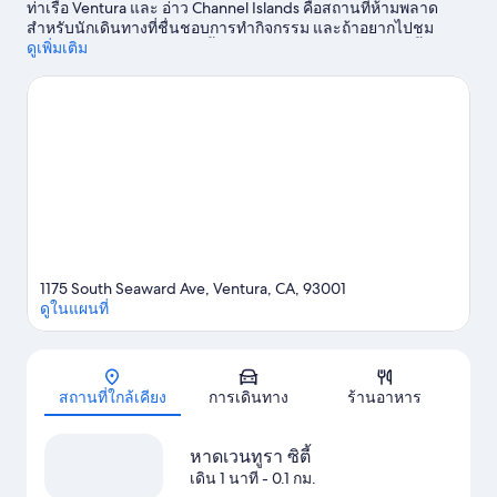
ท่าเรือ Ventura และ อ่าว Channel Islands คือสถานที่ห้ามพลาด
สำหรับนักเดินทางที่ชื่นชอบการทำกิจกรรม และถ้าอยากไปชม
ความงามของธรรมชาติในพื้นที่ ต้องที่นี่เลย หาดเวนทูรา ซิตี้ และ
ดูเพิ่มเติม
อุทยานแห่งชาติหมู่เกาะแชนเนล นักเดินทางควรแวะไปชม เดอะ ลิ
เวอร์รี อาร์ตส์ เซ็นเตอร์ และ สวนพฤกษศาสตร์เวนทูร่า
ดูคู่มือท่อง
เที่ยว เวทูรา
1175 South Seaward Ave, Ventura, CA, 93001
ดูในแผนที่
แผนที่
สถานที่ใกล้เคียง
การเดินทาง
ร้านอาหาร
หาดเวนทูรา ซิตี้
เดิน 1 นาที
- 0.1 กม.