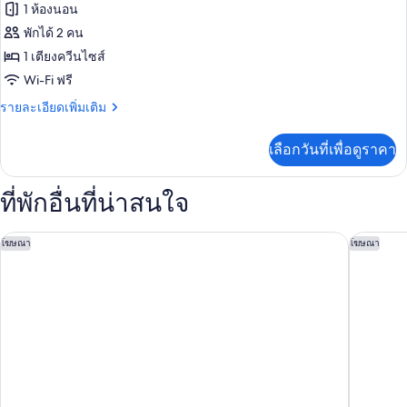
ทั้งหมด
บุหรี่
1 ห้องนอน
(King
ของ
พักได้ 2 คน
Patio)
ห้อง
1 เตียงควีนไซส์
Wi-Fi ฟรี
สแตนดาร์ด,
ราย
รายละเอียดเพิ่มเติม
ปลอด
ละเอียด
บุหรี่
เพิ่ม
เลือกวันที่เพื่อดูราคา
เติม
(ADA
เกี่ยว
Roll
กับ
ที่พักอื่นที่น่าสนใจ
in
ห้อง
สแตนดาร์ด,
Shower)
ปลอด
อมันซี โฮเทล, แอน แอสเซนด์ คอลเลคชั่น โฮเทล
แฮมป์ตัน
โฆษณา
โฆษณา
บุหรี่
(ADA
Roll
in
Shower)