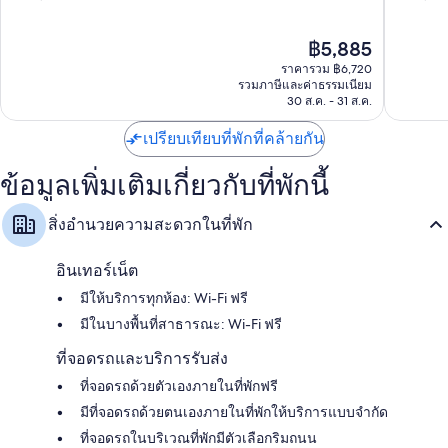
บาย
เซน
10,
10,
IHG
ด์
ดี
ยอด
ราคา
฿5,885
Ventura
คอลเล
เลิศ,
เยี่ยม,
ปัจจุบัน
คชั่น
1,512
1,893
ราคารวม ฿6,720
คือ
โฮ
รีวิว
รีวิว
รวมภาษีและค่าธรรมเนียม
฿5,885
30 ส.ค. - 31 ส.ค.
เทล
ดาวน์
เปรียบเทียบที่พักที่คล้ายกัน
ทาวน์
เวน
ทูรา
ข้อมูลเพิ่มเติมเกี่ยวกับที่พักนี้
สิ่งอำนวยความสะดวกในที่พัก
อินเทอร์เน็ต
มีให้บริการทุกห้อง: Wi-Fi ฟรี
มีในบางพื้นที่สาธารณะ: Wi-Fi ฟรี
ที่จอดรถและบริการรับส่ง
ที่จอดรถด้วยตัวเองภายในที่พักฟรี
มีที่จอดรถด้วยตนเองภายในที่พักให้บริการแบบจำกัด
ที่จอดรถในบริเวณที่พักมีตัวเลือกริมถนน