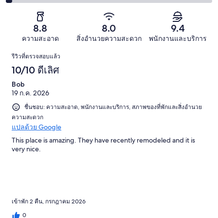
จาก
2
61
1009
แย่
1009
-
จาก
รีวิว
32
รีวิว
แย่
8.8
8.0
9.4
1009
จาก
มาก
รีวิว
ความสะอาด
สิ่งอำนวยความสะดวก
พนักงานและบริการ
1009
32
รีวิว
รีวิว
รีวิวที่ตรวจสอบแล้ว
จาก
10/10 ดีเลิศ
1009
รีวิว
Bob
19 ก.ค. 2026
ชื่นชอบ: ความสะอาด, พนักงานและบริการ, สภาพของที่พักและสิ่งอำนวย
ความสะดวก
แปลด้วย Google
This place is amazing. They have recently remodeled and it is
very nice.
เข้าพัก 2 คืน, กรกฎาคม 2026
0