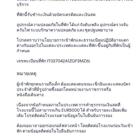
บริการ
ที่พักนี้รับชำระเงินด้วยบัตรเครดิตและเงินสด
อุปกรณ์ความปลอดภัยในที่พัก ได้แก่ ถังดับเพลิง อุปกรณ์ตรวจจับ
ควันไฟ ระบบรักษาความปลอดภัย และชุดปฐมพยาบาล
โปรดทราบว่านโยบายการเข้าพักและธรรมเนียมปฏิบัติอาจแตก
ต่างกันออกไปในแต่ละประเทศและแต่ละที่พัก ขึ้นอยู่กับที่พักเป็นผู้
กำหนด
เลขทะเบียนที่พัก IT027042A1ZQF3MZ6L
หมายเหตุ
ผู้เข้าพักทุกคนรวมถึงเด็ก ต้องแสดงตนขณะเช็กอินและแสดงบัตร
ประจำตัวที่มีรูปถ่ายซึ่งออกโดยหน่วยงานราชการหรือ
หนังสือเดินทาง
เนื่องจากข้อกำหนดภายในประเทศ การทำธุรกรรมเงินสดที่
โรงแรมนี้ไม่สามารถเกิน EUR5000 ได้ สำหรับรายละเอียดเพิ่ม
เติม โปรดติดต่อโรงแรมตามข้อมูลในใบยืนยันการจอง
ต้องจองเวลาออกรอบกอล์ฟล่วงหน้า โดยติดต่อโรงแรมก่อนวันเข้า
พัก ตามข้อมูลติดต่อในใบยืนยันการจอง