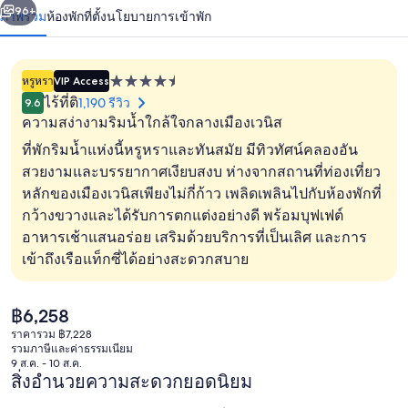
น้า
96+
ภาพรวม
ห้องพัก
ที่ตั้ง
นโยบายการเข้าพัก
ซิ
อาโน
หรูหรา
VIP Access
ที่พัก
ไร้ที่ติ
1,190 รีวิว
9.6
4.5
ความสง่างามริมน้ำใกล้ใจกลางเมืองเวนิส
ดาว
ที่พักริมน้ำแห่งนี้หรูหราและทันสมัย มีทิวทัศน์คลองอัน
สวยงามและบรรยากาศเงียบสงบ ห่างจากสถานที่ท่องเที่ยว
หลักของเมืองเวนิสเพียงไม่กี่ก้าว เพลิดเพลินไปกับห้องพักที่
ห้องลักซ์ชัวรี่สวีท (Private SPA) | ผ้านว
กว้างขวางและได้รับการตกแต่งอย่างดี พร้อมบุฟเฟต์
อาหารเช้าแสนอร่อย เสริมด้วยบริการที่เป็นเลิศ และการ
เข้าถึงเรือแท็กซี่ได้อย่างสะดวกสบาย
ราคา
฿6,258
ปัจจุบัน
ราคารวม ฿7,228
฿6,258
รวมภาษีและค่าธรรมเนียม
9 ส.ค. - 10 ส.ค.
สิ่งอำนวยความสะดวกยอดนิยม