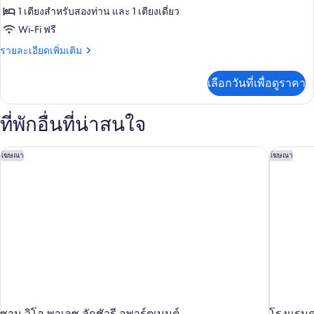
(Private
ห้อง
1 เตียงสำหรับสองท่าน และ 1 เตียงเดี่ยว
SPA)
Wi-Fi ฟรี
แฟ
ราย
รายละเอียดเพิ่มเติม
มิ
ละเอียด
ลี่
เพิ่ม
เลือกวันที่เพื่อดูราคา
เติม
สวีท
เกี่ยว
(Duplex)
กับ
ที่พักอื่นที่น่าสนใจ
ห้อง
แฟ
มิ
ซาน วิโอ พาเลซ ลักชัวรี อพาร์ตเมนต์
โรงแรม
โฆษณา
โฆษณา
ลี่
สวี
ท
(Duplex)
ซาน วิโอ พาเลซ ลักชัวรี อพาร์ตเมนต์
โรงแรม