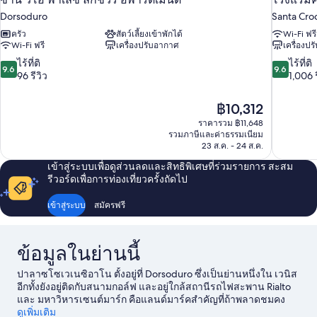
Dorsoduro
Santa Cro
ครัว
สัตว์เลี้ยงเข้าพักได้
Wi-Fi ฟรี
Wi-Fi ฟรี
เครื่องปรับอากาศ
เครื่องป
9.6
9.6
ไร้ที่ติ
ไร้ที่ติ
9.6
9.6
จาก
จาก
96 รีวิว
1,006 ร
10,
10,
ไร้
ไร้
ราคา
฿10,312
ที่
ที่
ปัจจุบัน
ราคารวม ฿11,648
ติ,
ติ,
คือ
รวมภาษีและค่าธรรมเนียม
96
1,006
฿10,312
23 ส.ค. - 24 ส.ค.
รีวิว
รีวิว
เข้าสู่ระบบเพื่อดูส่วนลดและสิทธิพิเศษที่ร่วมรายการ สะสม
รีวอร์ดเพื่อการท่องเที่ยวครั้งถัดไป
เข้าสู่ระบบ
สมัครฟรี
ข้อมูลในย่านนี้
ปาลาซโซเวเนซิอาโน ตั้งอยู่ที่ Dorsoduro ซึ่งเป็นย่านหนึ่งใน เวนิส
อีกทั้งยังอยู่ติดกับสนามกอล์ฟ และอยู่ใกล้สถานีรถไฟสะพาน Rialto
และ มหาวิหารเซนต์มาร์ก คือแลนด์มาร์คสำคัญที่ถ้าพลาดชมคง
เสียดายแย่ ส่วนสถานที่สำหรับนักเดินทางที่ชื่นชอบการทำกิจกรรม
ดูเพิ่มเติม