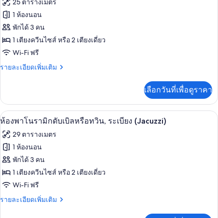
ทั้งหมด
เรียดั
25 ตารางเมตร
บเบิล
ของ
1 ห้องนอน
หรือ
ทวิ
ห้อง
พักได้ 3 คน
น
1 เตียงควีนไซส์ หรือ 2 เตียงเดี่ยว
ซู
Wi-Fi ฟรี
พี
ราย
รายละเอียดเพิ่มเติม
เรียดั
ละเอียด
บเบิล
เพิ่ม
เลือกวันที่เพื่อดูราคา
เติม
หรือ
เกี่ยว
กับ
ทวิน,
ห้องพาโนรามิกดับเบิลหรือทวิน, ระเบียง (
เปิด
5
ห้อง
ห้องพาโนรามิกดับเบิลหรือทวิน, ระเบียง (Jacuzzi)
วิว
ซู
ภาพถ่าย
29 ตารางเมตร
พี
คลอง
ทั้งหมด
เรียดั
1 ห้องนอน
บเบิล
ของ
พักได้ 3 คน
หรือ
ทวิ
ห้อง
1 เตียงควีนไซส์ หรือ 2 เตียงเดี่ยว
น,
Wi-Fi ฟรี
พา
วิว
คลอง
ราย
รายละเอียดเพิ่มเติม
โนรา
ละเอียด
มิ
เพิ่ม