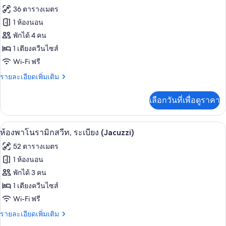
ทั้งหมด
สวี
36 ตารางเมตร
ท,
ของ
1 ห้องนอน
ห้อง
มุม
ห้อง
พักได้ 4 คน
1 เตียงควีนไซส์
สวีท,
Wi-Fi ฟรี
วิว
ราย
รายละเอียดเพิ่มเติม
คลอง
ละเอียด
เพิ่ม
เลือกวันที่เพื่อดูราคา
เติม
เกี่ยว
กับ
ห้องพาโนรามิกสวีท, ระเบียง (Jacuzzi) | 
เปิด
5
ห้อง
ห้องพาโนรามิกสวีท, ระเบียง (Jacuzzi)
สวี
ภาพถ่าย
52 ตารางเมตร
ท,
ทั้งหมด
วิว
1 ห้องนอน
คลอง
ของ
พักได้ 3 คน
ห้อง
1 เตียงควีนไซส์
Wi-Fi ฟรี
พา
ราย
รายละเอียดเพิ่มเติม
โน
ละเอียด