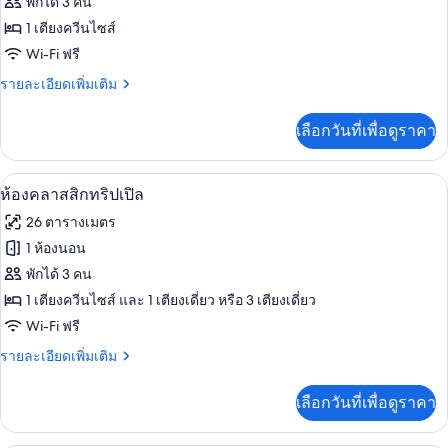
อ่าง
ห้อง
พักได้ 3 คน
น้ำวน
1 เตียงควีนไซส์
ฮัน
Wi-Fi ฟรี
นี
ราย
รายละเอียดเพิ่มเติม
มูน
ละเอียด
สวีท,
เพิ่ม
เลือกวันที่เพื่อดูราคา
เติม
อ่าง
เกี่ยว
กับ
น้ำวน,
ห้องคลาสสิกทริปเปิล | ผ้านวมขนเป็ด, มิน
เปิด
4
ห้อง
ห้องคลาสสิกทริปเปิล
วิว
ฮัน
ภาพถ่าย
26 ตารางเมตร
นี
คลอง
ทั้งหมด
มูน
1 ห้องนอน
สวี
ของ
พักได้ 3 คน
ท,
อ่าง
ห้อง
1 เตียงควีนไซส์ และ 1 เตียงเดี่ยว หรือ 3 เตียงเดี่ยว
น้ำวน,
Wi-Fi ฟรี
คลาส
วิว
คลอง
ราย
รายละเอียดเพิ่มเติม
สิ
ละเอียด
ก
เพิ่ม
เลือกวันที่เพื่อดูราคา
เติม
ทริปเปิล
เกี่ยว
กับ