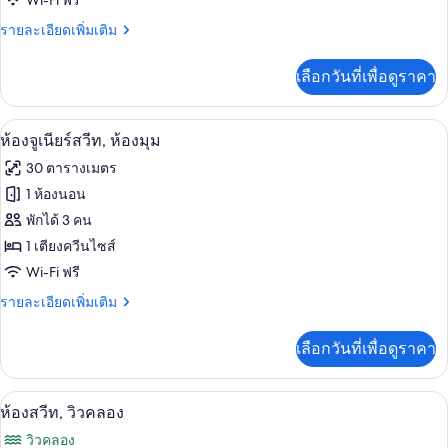
Wi-Fi ฟรี
ลัก
ราย
รายละเอียดเพิ่มเติม
ซ์
ละเอียด
ดับเบิล
เพิ่ม
เลือกวันที่เพื่อดูราคา
เติม
หรือ
เกี่ยว
กับ
ทวิน,
ห้องจูเนียร์สวีท, ห้องมุม | วิวจากห้องพัก
เปิด
7
ห้อง
ห้องจูเนียร์สวีท, ห้องมุม
วิว
ดี
ภาพถ่าย
30 ตารางเมตร
ลัก
คลอง
ทั้งหมด
ซ์
1 ห้องนอน
ดับเบิล
ของ
พักได้ 3 คน
หรือ
ทวิ
ห้อง
1 เตียงควีนไซส์
น,
Wi-Fi ฟรี
จู
วิว
คลอง
ราย
รายละเอียดเพิ่มเติม
เนียร์
ละเอียด
สวีท,
เพิ่ม
เลือกวันที่เพื่อดูราคา
เติม
ห้อง
เกี่ยว
มุม
กับ
ห้องสวีท, วิวคลอง | ผ้านวมขนเป็ด, มินิบา
เปิด
8
ห้อง
ห้องสวีท, วิวคลอง
จู
ภาพถ่าย
วิวคลอง
เนียร์