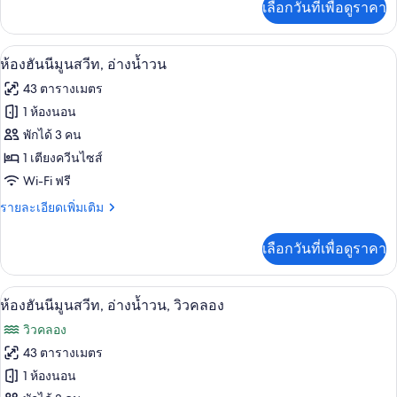
เลือกวันที่เพื่อดูราคา
เติม
กดับเบิล
เกี่ยว
หรือ
กับ
ห้องฮันนีมูนสวีท, อ่างน้ำวน | ผ้านวมขนเป
เปิด
16
ห้อง
ห้องฮันนีมูนสวีท, อ่างน้ำวน
ทวิน,
พา
ภาพถ่าย
43 ตารางเมตร
โนรา
ระเบียง
ทั้งหมด
มิ
1 ห้องนอน
(Jacuzzi)
กดับเบิล
ของ
พักได้ 3 คน
หรือ
ทวิ
ห้อง
1 เตียงควีนไซส์
น,
Wi-Fi ฟรี
ฮัน
ระเบียง
(Jacuzzi)
ราย
รายละเอียดเพิ่มเติม
นี
ละเอียด
มูน
เพิ่ม
เลือกวันที่เพื่อดูราคา
เติม
สวีท,
เกี่ยว
อ่าง
กับ
ห้องฮันนีมูนสวีท, อ่างน้ำวน, วิวคลอง | ผ
เปิด
11
ห้อง
ห้องฮันนีมูนสวีท, อ่างน้ำวน, วิวคลอง
น้ำวน
ฮัน
ภาพถ่าย
วิวคลอง
นี
ทั้งหมด
มูน
43 ตารางเมตร
สวี
ของ
1 ห้องนอน
ท,