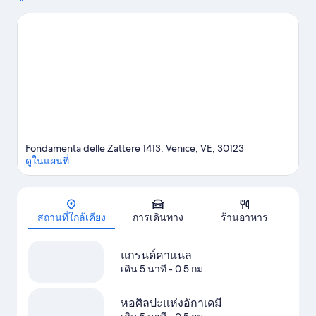
ก็คือ ท่าเรือเวนิส และ ท่าจอดเรือรับส่ง Tronchetto นักเดินทางควร
แวะไปชม Zattere และ Maritime Station นักเดินทางชื่นชอบ
โรงแรมแห่งนี้ เพราะเหมาะสำหรับการเที่ยวชมสถานที่ท่องเที่ยว
ดู
คู่มือท่องเที่ยว เวนิส
Fondamenta delle Zattere 1413, Venice, VE, 30123
ดูในแผนที่
แผนที่
สถานที่ใกล้เคียง
การเดินทาง
ร้านอาหาร
แกรนด์คาแนล
เดิน 5 นาที
- 0.5 กม.
หอศิลปะแห่งอักาเดมี