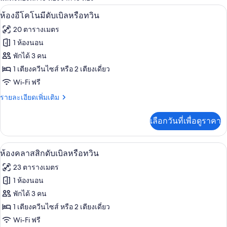
ที่
ห้องอีโคโนมีดับเบิลหรือทวิน | ผ้านวมขนเ
เปิด
มี
7
ห้องอีโคโนมีดับเบิลหรือทวิน
ให้
ภาพถ่าย
20 ตารางเมตร
สำหรับ
ทั้งหมด
1 ห้องนอน
ห้อง
ของ
พักได้ 3 คน
พัก
ห้อง
1 เตียงควีนไซส์ หรือ 2 เตียงเดี่ยว
Wi-Fi ฟรี
อี
ราย
รายละเอียดเพิ่มเติม
โค
ละเอียด
โน
เพิ่ม
เลือกวันที่เพื่อดูราคา
เติม
มี
เกี่ยว
ดับเบิล
กับ
ห้องคลาสสิกดับเบิลหรือทวิน | ผ้านวมขนเป
เปิด
6
ห้อง
ห้องคลาสสิกดับเบิลหรือทวิน
หรือ
อี
ภาพถ่าย
23 ตารางเมตร
โค
ทวิน
ทั้งหมด
โน
1 ห้องนอน
มี
ของ
พักได้ 3 คน
ดับเบิล
หรือ
ห้อง
1 เตียงควีนไซส์ หรือ 2 เตียงเดี่ยว
ทวิ
Wi-Fi ฟรี
คลาส
น