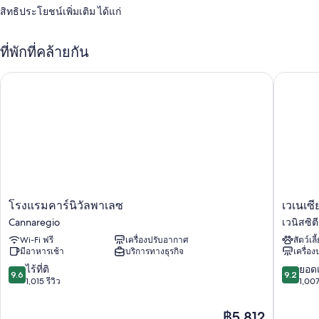
สิทธิประโยชน์เพิ่มเติม ได้แก่
อาหารเช้าแบบบุฟเฟต์ (มีค่าบริการ), รถรับส่งสนามบิน และบริการดูแล
เด็ก (คิดค่าบริการ)
ที่พักที่คล้ายกัน
พนักงานเปิดประตู/ยกกระเป๋า, ที่ฝากกระเป๋าเดินทาง และที่พักปลอด
บุหรี่
โรงแรมคาร์นิวัลพาเลซ
เวเนเซี
ลิฟต์, ห้องประชุม และบริการคอนเซียร์จ
ผู้เข้าพักต่างประทับใจอาหารเช้า พนักงานที่ให้ความช่วยเหลือที่ดี และ
ทำเล
สิ่งอำนวยความสะดวกในห้องพัก
ห้องพักทั้งหมด 84 ห้องขึ้นชื่อเรื่องความสะดวกสบาย เช่น ตัวเลือกหมอน
ชนิดต่างๆ และตู้นิรภัยที่เก็บแล็ปท็อปได้ พร้อมด้วยสิ่งที่น่าประทับใจอย่าง
พื้นที่ทำงานแบบใช้แล็ปท็อป และเครื่องปรับอากาศ ผู้เข้าพักต่างรีวิวว่าชื่น
โรงแรม
เวเน
โรงแรมคาร์นิวัลพาเลซ
เวเนเซ
ชอบห้องพักที่สะอาดของที่พักแห่งนี้
คาร์นิวัล
เซีย
Cannaregio
เวนิสซิต
พา
ปา
สิ่งอำนวยความสะดวกเพิ่มเติมภายในห้องพักได้แก่
Wi-Fi ฟรี
เครื่องปรับอากาศ
สัตว์เลี
เลซ
ลาซ
มีอาหารเช้า
บริการทางธุรกิจ
เครื่อ
Cannaregio
โซ
บริการดูแลเด็กและเตียงเสริม/เปล
บา
9.6
9.2
ไร้ที่ติ
ยอดเ
9.6
9.2
ห้องน้ำพร้อมโถสุขภัณฑ์แบบบิเดต์และไดร์เป่าผม
รอช
จาก
จาก
1,015 รีวิว
1,007
ชี
10,
10,
ทีวีจอแบน 37 นิ้ว พร้อม ช่องดิจิตอล
เวนิส
ไร้
ยอด
ราคา
฿5,812
กาต้มน้ำไฟฟ้า, เครื่องทำความร้อน และบริการทำความสะอาดทุกวัน
ซิ