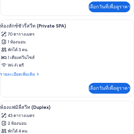
รา
เพิ่ม
เลือกวันที่เพื่อดูราคา
เติม
มิ
เกี่ยว
ก
กับ
ห้องลักซ์ชัวรี่สวีท (Private SPA) | ผ้านว
เปิด
7
ห้อง
ห้องลักซ์ชัวรี่สวีท (Private SPA)
สวีท,
พา
ภาพถ่าย
70 ตารางเมตร
โน
ระเบียง
ทั้งหมด
รา
1 ห้องนอน
(Jacuzzi)
มิ
ของ
พักได้ 3 คน
ก
สวี
ห้อง
1 เตียงควีนไซส์
ท,
Wi-Fi ฟรี
ลัก
ระเบียง
(Jacuzzi)
ราย
รายละเอียดเพิ่มเติม
ซ์ชัว
ละเอียด
รี่
เพิ่ม
เลือกวันที่เพื่อดูราคา
เติม
สวีท
เกี่ยว
(Private
กับ
ห้องแฟมิลี่สวีท (Duplex) | ผ้านวมขนเป็ด,
เปิด
4
ห้อง
SPA)
ห้องแฟมิลี่สวีท (Duplex)
ลัก
ภาพถ่าย
43 ตารางเมตร
ซ์ชัว
ทั้งหมด
รี่
2 ห้องนอน
สวี
ของ
พักได้ 4 คน
ท