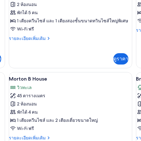
ของ
ข
2 ห้องนอน
Currowan
C
พักได้ 5 คน
House
C
1 เตียงควีนไซส์ และ 1 เตียงสองชั้นขนาดทวินไซส์ใหญ่พิเศษ
Wi-Fi ฟรี
รา
รา
ละ
ราย
รายละเอียดเพิ่มเติม
เพิ
ละเอียด
เต
เพิ่ม
เกี
เติม
กับ
า
ดูราคา
เกี่ยว
Cl
กับ
C
Currowan
Morton B House | บริเวณนั่งเล่น
เปิด
เป
6
House
Morton B House
B
ภาพถ่าย
ภ
วิวทะเล
ทั้งหมด
ทั
45 ตารางเมตร
ของ
ข
2 ห้องนอน
Morton
B
พักได้ 4 คน
B
C
1 เตียงควีนไซส์ และ 2 เตียงเดี่ยวขนาดใหญ่
House
Wi-Fi ฟรี
ราย
รา
รายละเอียดเพิ่มเติม
รา