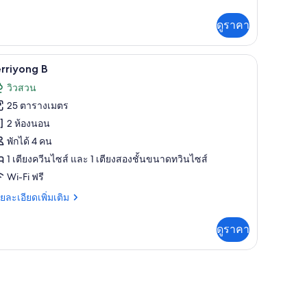
เอียด
่ม
ดูราคา
ิม
่ยว
Yerriyong B | บริเวณนั่งเล่น
ิด
6
ooman
rriyong B
bin
าพถ่าย
วิวสวน
้งหมด
25 ตารางเมตร
อง
2 ห้องนอน
erriyong
พักได้ 4 คน
1 เตียงควีนไซส์ และ 1 เตียงสองชั้นขนาดทวินไซส์
Wi-Fi ฟรี
ย
ยละเอียดเพิ่มเติม
เอียด
่ม
ดูราคา
ิม
่ยว
rriyong