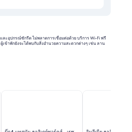
และอุปกรณ์ซักรีด ไม่พลาดการเชื่อมต่อด้วย บริการ Wi-Fi ฟรี
ละผู้เข้าพักยังจะได้พบกับสิ่งอำนวยความสะดวกต่างๆ เช่น ลาน
บิ๊ก4 แทสมัน ฮอลิเดย์พาร์คส์ - เรซคอร์สบีช
อินจีเนีย ฮอลิเดย์ส อุลล
บิ๊ก4
อิน
บิ๊ก4 แทสมัน ฮอลิเดย์พาร์คส์ - เรซ
อินจีเนีย ฮอลิเดย์ส อุ