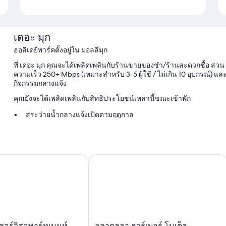
เดอะ มุก
ฮอลิเดย์พาร์คตั้งอยู่ใน มอลลีมุก
ที่ เดอะ มุก คุณจะได้เพลิดเพลินกับร้านขายของชำ/ร้านสะดวกซื้อ สวน 
ความเร็ว 250+ Mbps (เหมาะสำหรับ 3-5 ผู้ใช้ / ไม่เกิน 10 อุปกรณ์) แ
กิจกรรมกลางแจ้ง
คุณยังจะได้เพลิดเพลินกับสิทธิประโยชน์เหล่านี้ขณะเข้าพัก
สระว่ายน้ำกลางแจ้งเปิดตามฤดูกาล
ที่จอดรถฟรี
เตาบาร์บีคิว และเฟอร์นิเจอร์กลางแจ้ง
ไป
อร์วิสอพาร์ทเมนท์
อูลาดุลลา ฮาร์เบอร์ โมเต็ล
สิ่งอำนวยความสะดวกในห้องพัก
ห้องพักทั้งหมดที่ เดอะ มุก มีสิ่งอำนวยความสะดวก เช่น บริการ Wi-Fi ฟรี
อู
เซอร์วิสอพาร์ทเมนท์
อูลาดุลลา ฮาร์เบอร์ โมเต็ล