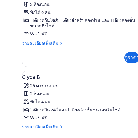
ของ
สำหรับ
3 ห้องนอน
ห้อง
Merro
พักได้ 6 คน
House
พัก
1 เตียงควีนไซส์, 1 เตียงสำหรับสองท่าน และ 1 เตียงสองชั้น
ขนาดคิงไซส์
Wi-Fi ฟรี
ราย
รายละเอียดเพิ่มเติม
ละเอียด
เพิ่ม
ดูราค
เติม
เกี่ยว
กับ
Clyde B | ครัวส่วนตัว
เปิด
5
Merro
Clyde B
House
ภาพถ่าย
25 ตารางเมตร
ทั้งหมด
2 ห้องนอน
ของ
พักได้ 4 คน
Clyde
1 เตียงควีนไซส์ และ 1 เตียงสองชั้นขนาดทวินไซส์
B
Wi-Fi ฟรี
ราย
รายละเอียดเพิ่มเติม
ละเอียด
เพิ่ม