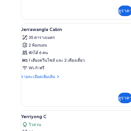
เติม
เกี่ยว
ดูราค
กับ
Clyde
B
Jerrawangla Cabin | Wi-Fi ฟรี
เปิด
8
Jerrawangla Cabin
ภาพถ่าย
35 ตารางเมตร
ทั้งหมด
2 ห้องนอน
ของ
พักได้ 6 คน
Jerrawangla
1 เตียงควีนไซส์ และ 2 เตียงเดี่ยว
Cabin
Wi-Fi ฟรี
ราย
รายละเอียดเพิ่มเติม
ละเอียด
เพิ่ม
เติม
เกี่ยว
ดูราค
กับ
Jerrawangla
Cabin
Yerriyong C | Wi-Fi ฟรี
เปิด
4
Yerriyong C
ภาพถ่าย
วิวสวน