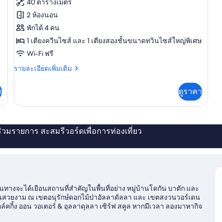
ทั้งหมด
40 ตารางเมตร
ของ
2 ห้องนอน
Morton
พักได้ 4 คน
Cabin
1 เตียงควีนไซส์ และ 1 เตียงสองชั้นขนาดทวินไซส์ใหญ่พิเศษ
Wi-Fi ฟรี
ราย
รายละเอียดเพิ่มเติม
ละเอียด
เพิ่ม
า
ดูราคา
เติม
เกี่ยว
กับ
Morton
Cabin
่ร่วมรายการ สะสมรีวอร์ดเพื่อการท่องเที่ยว
ักเดินทางจะได้เยือนสถานที่สำคัญในพื้นที่อย่าง หมู่บ้านโดกัน บาตัก และ
อันสวยงาม ณ เขตอนุรักษ์ดอกไม้ป่าอัลลาดัลลา และ เขตสงวนวอร์เดน
กิ้ง ออน วอเตอร์ & อุลลาดุลลา เซิร์ฟ สคูล หากมีเวลา ลองมาหากิจ
ดูคู่มือท่องเที่ยว Ulladulla