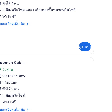
อง
พักได้ 4 คน
lyde
1 เตียงควีนไซส์ และ 1 เตียงสองชั้นขนาดทวินไซส์
Wi-Fi ฟรี
ย
ยละเอียดเพิ่มเติม
เอียด
่ม
ิม
่ยว
ดูราคา
yde
Brooman Cabin | Wi-Fi ฟรี
ิด
7
rooman Cabin
าพถ่าย
วิวสวน
้งหมด
20 ตารางเมตร
อง
1 ห้องนอน
rooman
พักได้ 2 คน
abin
1 เตียงควีนไซส์
Wi-Fi ฟรี
ย
ยละเอียดเพิ่มเติม