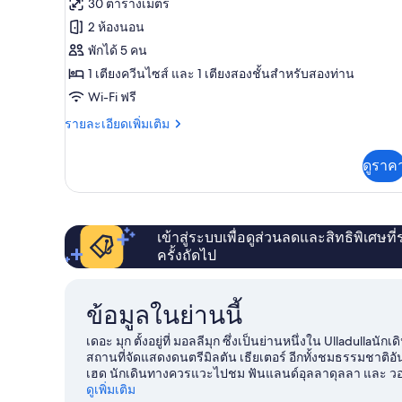
ทั้งหมด
30 ตารางเมตร
ของ
2 ห้องนอน
Yerriyong
พักได้ 5 คน
C
1 เตียงควีนไซส์ และ 1 เตียงสองชั้นสำหรับสองท่าน
Wi-Fi ฟรี
ราย
รายละเอียดเพิ่มเติม
ละเอียด
เพิ่ม
ดูราค
เติม
เกี่ยว
กับ
Yerriyong
C
เข้าสู่ระบบเพื่อดูส่วนลดและสิทธิพิเศษที
ครั้งถัดไป
ข้อมูลในย่านนี้
เดอะ มุก ตั้งอยู่ที่ มอลลีมุก ซึ่งเป็นย่านหนึ่งใน Ulladullaน
สถานที่จัดแสดงดนตรีมิลตัน เธียเตอร์ อีกทั้งชมธรรมชาติ
เฮด นักเดินทางควรแวะไปชม ฟันแลนด์อุลลาดุลลา และ วอล์ค
กรรมสนุกๆ ที่ได้รับความนิยมของที่นี่ อย่างเช่น ทัวร์ไร่ไวน์
ดูเพิ่มเติม