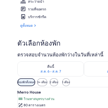
สระว่ายน้ำ
รวมที่จอดรถ
สระว่ายน้ำกล
บริการซักรีด
ดูทั้งหมด
ตัวเลือกห้องพัก
ตรวจสอบจำนวนห้องพักว่างในวันที่เหล่านี้
ตรวจสอบจำนวนห้องพักว่างในคืนนี้ ส.ค. 6 - ส.ค. 7
ตรวจสอบจำนวนห้
คืนนี้
ส.ค. 6 - ส.ค. 7
ตัว
ห้องพักทั้งหมด
3+ เตียง
2 เตียง
1 เตียง
กรอง
Merro House | Wi-Fi ฟรี
เปิด
11
Merro House
ที่
ภาพถ่าย
มี
วิวมหาสมุทรบางส่วน
ทั้งหมด
ให้
80 ตารางเมตร