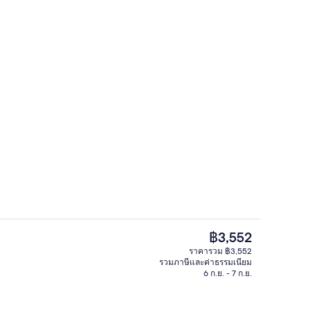
n | Wi-Fi ฟรี
Yerriyong B | Wi-Fi ฟรี
ราคา
฿3,552
ปัจจุบัน
ราคารวม ฿3,552
฿3,552
รวมภาษีและค่าธรรมเนียม
 บริเวณนั่งเล่น
Jerrawangla Cabin | Wi-Fi ฟรี
6 ก.ย. - 7 ก.ย.