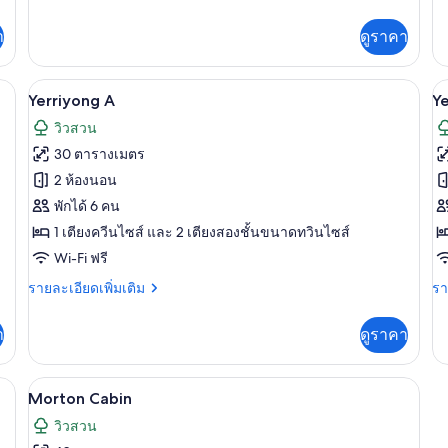
ละเอียด
ละ
เพิ่ม
เพิ
า
ดูราคา
เติม
เต
เกี่ยว
เกี
กับ
กับ
Yerriyong A | Wi-Fi ฟรี
เปิด
เป
4
Morton
Br
Yerriyong A
Ye
B
Ca
ภาพถ่าย
ภ
วิวสวน
House
ทั้งหมด
ทั
30 ตารางเมตร
ของ
ข
2 ห้องนอน
Yerriyong
Y
พักได้ 6 คน
A
B
1 เตียงควีนไซส์ และ 2 เตียงสองชั้นขนาดทวินไซส์
Wi-Fi ฟรี
ราย
รา
รายละเอียดเพิ่มเติม
รา
ละเอียด
ละ
เพิ่ม
เพิ
า
ดูราคา
เติม
เต
เกี่ยว
เกี
กับ
กับ
Morton Cabin | Wi-Fi ฟรี
เปิด
6
Yerriyong
Ye
Morton Cabin
A
B
ภาพถ่าย
วิวสวน