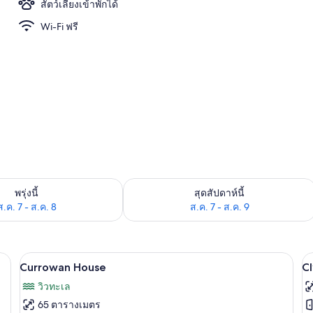
สัตว์เลี้ยงเข้าพักได้
Wi-Fi ฟรี
างแจ้งเปิดตามฤดูกาล
องพักว่างในพรุ่งนี้ ส.ค. 7 - ส.ค. 8
ตรวจสอบจำนวนห้องพักว่างในสุดสัปดาห์นี
พรุ่งนี้
สุดสัปดาห์นี้
ส.ค. 7 - ส.ค. 8
ส.ค. 7 - ส.ค. 9
Currowan House | Wi-Fi ฟรี
เปิด
เป
11
Currowan House
C
ภาพถ่าย
ภ
วิวทะเล
ทั้งหมด
ทั
65 ตารางเมตร