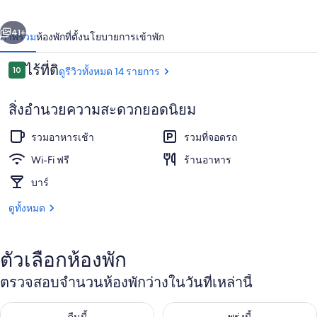
่อน
ถัดไป
น้า
41+
ภาพรวม
ห้องพัก
ที่ตั้ง
นโยบายการเข้าพัก
รีวิว
ไร้ที่ติ
10
ดูรีวิวทั้งหมด 14 รายการ
10 จาก 10
สิ่งอำนวยความสะดวกยอดนิยม
รวมอาหารเช้า
รวมที่จอดรถ
Wi-Fi ฟรี
ร้านอาหาร
บาร์
ด้านหน้าที่พัก
ดูทั้งหมด
ตัวเลือกห้องพัก
ตรวจสอบจำนวนห้องพักว่างในวันที่เหล่านี้
ตรวจสอบจำนวนห้องพักว่างในคืนนี้ ส.ค. 9 - ส.ค. 10
ตรวจสอบจำนวนห้องพักว่างในพรุ่ง