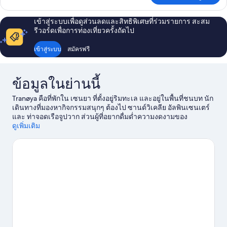
เกี่ยว
กับ
เข้าสู่ระบบเพื่อดูส่วนลดและสิทธิพิเศษที่ร่วมรายการ สะสม
Meieriet
รีวอร์ดเพื่อการท่องเที่ยวครั้งถัดไป
เข้าสู่ระบบ
สมัครฟรี
ข้อมูลในย่านนี้
Tranøya คือที่พักใน เซนยา ที่ตั้งอยู่ริมทะเล และอยู่ในพื้นที่ชนบท นัก
เดินทางที่มองหากิจกรรมสนุกๆ ต้องไป ซานด์วิเคลีย อัลพินเซนเตร์
และ ท่าจอดเรือจูปวาก ส่วนผู้ที่อยากดื่มด่ำความงดงามของ
ธรรมชาติต้องไม่พลาด อุทยานแห่งชาติ Anderdalen นี่คือโอกาสให้
ดูเพิ่มเติม
คุณสนุกเร้าใจไปกับกิจกรรมเอาท์ดอร์อย่างว่ายน้ำ
ดูคู่มือท่องเที่ยว
ทรานอย
ดูเกสต์เฮาส์เพิ่มเติมใน ทรานอย