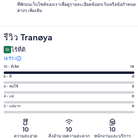
ที่พักบนเว็บไซต์ของเราเพื่อดูรายละเอียดข้อยกเว้นหรือข้อกำหนด
ต่างๆ เพิ่มเติม
รีวิว Tranøya
รีวิว
ไร้ที่ติ
10
14 รีวิว
10 - ดีเลิศ
14
คะแนน
10
8 - ดี
0
คะแนน
-
8
6 - พอใช้
0
คะแนน
ดี
-
6
เลิศ
4 - แย่
0
คะแนน
ดี
-
14
4
0
2 - แย่มาก
0
คะแนน
พอใช้
จาก
-
จาก
2
0
14
แย่
14
-
จาก
รีวิว
0
รีวิว
แย่
10
10
10
14
จาก
มาก
รีวิว
ความสะอาด
สิ่งอำนวยความสะดวก
พนักงานและบริการ