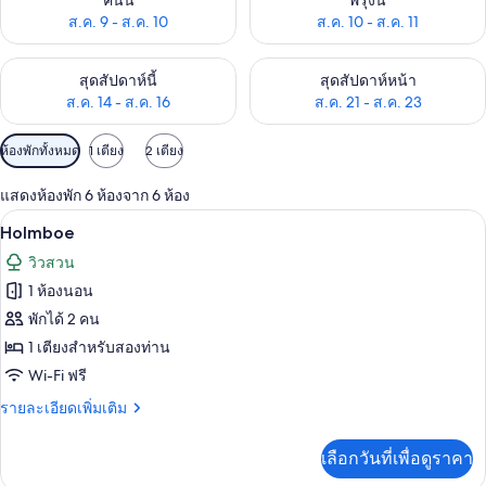
คืนนี้
พรุ่งนี้
ส.ค. 9 - ส.ค. 10
ส.ค. 10 - ส.ค. 11
ตรวจสอบจำนวนห้องพักว่างในสุดสัปดาห์นี้ ส.ค. 14 - ส.ค. 16
ตรวจสอบจำนวนห้องพักว่างในสุดส
สุดสัปดาห์นี้
สุดสัปดาห์หน้า
ส.ค. 14 - ส.ค. 16
ส.ค. 21 - ส.ค. 23
ตัว
ห้องพักทั้งหมด
1 เตียง
2 เตียง
กรอง
แสดงห้องพัก 6 ห้องจาก 6 ห้อง
ที่
Holmboe | ผ้าม่านกันแสง, Wi-Fi ฟรี, ห
เปิด
มี
3
Holmboe
ให้
ภาพถ่าย
วิวสวน
สำหรับ
ทั้งหมด
1 ห้องนอน
ห้อง
ของ
พักได้ 2 คน
พัก
Holmboe
1 เตียงสำหรับสองท่าน
Wi-Fi ฟรี
ราย
รายละเอียดเพิ่มเติม
ละเอียด
เพิ่ม
เลือกวันที่เพื่อดูราคา
เติม
เกี่ยว