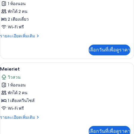
ทั้งหมด
1 ห้องนอน
ของ
พักได้ 2 คน
Tommerstua
2 เตียงเดี่ยว
Wi-Fi ฟรี
ราย
รายละเอียดเพิ่มเติม
ละเอียด
เพิ่ม
เลือกวันที่เพื่อดูราคา
เติม
เกี่ยว
กับ
Meieriet | ผ้าม่านกันแสง, Wi-Fi ฟรี, ห
เปิด
4
Tommerstua
Meieriet
ภาพถ่าย
วิวสวน
ทั้งหมด
1 ห้องนอน
ของ
พักได้ 2 คน
Meieriet
1 เตียงควีนไซส์
Wi-Fi ฟรี
ราย
รายละเอียดเพิ่มเติม
ละเอียด
เพิ่ม
เลือกวันที่เพื่อดูราคา
เติม