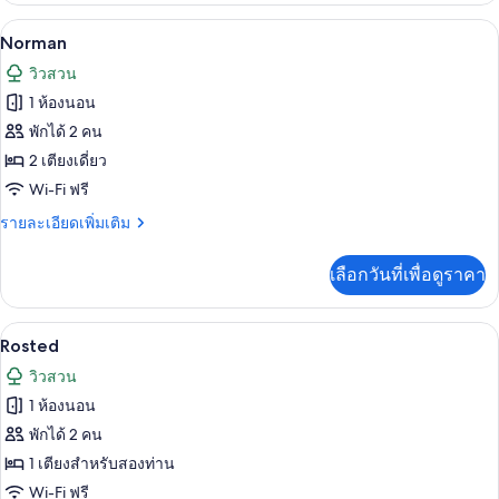
กับ
Norman | ผ้าม่านกันแสง, Wi-Fi ฟรี, ห้
เปิด
4
Holmboe
Norman
ภาพถ่าย
วิวสวน
ทั้งหมด
1 ห้องนอน
ของ
พักได้ 2 คน
Norman
2 เตียงเดี่ยว
Wi-Fi ฟรี
ราย
รายละเอียดเพิ่มเติม
ละเอียด
เพิ่ม
เลือกวันที่เพื่อดูราคา
เติม
เกี่ยว
กับ
Rosted | บริเวณนั่งเล่น
เปิด
3
Norman
Rosted
ภาพถ่าย
วิวสวน
ทั้งหมด
1 ห้องนอน
ของ
พักได้ 2 คน
Rosted
1 เตียงสำหรับสองท่าน
Wi-Fi ฟรี