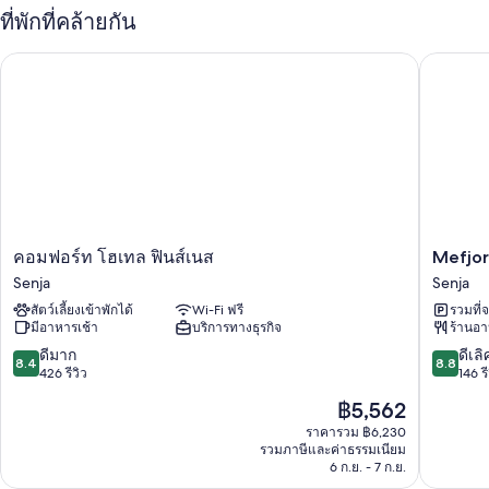
ที่จอดรถฟรี
ที่พักที่คล้ายกัน
ชา/กาแฟในล็อบบี้, ร้านขายของที่ระลึก และที่พักปลอดบุหรี่
Mefjord
คอมฟอร์ท โฮเทล ฟินส์เนส
แพดเดิลบอร์ดในที่พัก, แท่นชาร์จ และเขตสงวนธรรมชาติ
สิ่งอำนวยความสะดวกในห้องพัก
ห้องพักทั้งหมดเป็นห้องที่ตกแต่งพิเศษโดยเฉพาะ และขึ้นชื่อเรื่องสิ่งอำนวย
ความสะดวกต่างๆ ได้แก่ เสื้อคลุมอาบน้ำ รวมถึงบริการ Wi-Fi ฟรี
สิ่งอำนวยความสะดวกอื่นๆ ได้แก่
เครื่องทำความร้อนและพัดลม
คอมฟอร์ท
Mefjord
คอมฟอร์ท โฮเทล ฟินส์เนส
Mefjor
ฝักบัวและไดร์เป่าผม
โฮ
Brygge
Senja
Senja
สวนที่มีรั้วกั้นแบบส่วนตัวและบริการทำความสะอาด
เทล
Senja
สัตว์เลี้ยงเข้าพักได้
Wi-Fi ฟรี
รวมที่
ฟินส์เนส
มีอาหารเช้า
บริการทางธุรกิจ
ร้านอ
Senja
8.4
8.8
ดีมาก
ดีเลิ
8.4
8.8
จาก
จาก
426 รีวิว
146 รี
10,
10,
ราคา
฿5,562
ดี
ดี
ปัจจุบัน
มาก,
เลิศ,
ราคารวม ฿6,230
คือ
รวมภาษีและค่าธรรมเนียม
426
146
฿5,562
6 ก.ย. - 7 ก.ย.
รีวิว
รีวิว