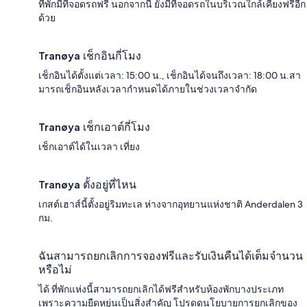
ที่พักมีที่จอดรถฟรี นอกจากนี้ ยังมีที่จอดรถในบริเวณใกล้เคียงฟรีอีก
ด้วย
Tranøya เช็กอินกี่โมง
เช็กอินได้ตั้งแต่เวลา: 15:00 น., เช็กอินได้จนถึงเวลา: 18:00 น.สา
มารถเช็กอินหลังเวลากำหนดได้ภายในช่วงเวลาจำกัด
Tranøya เช็กเอาต์กี่โมง
เช็กเอาต์ได้ในเวลา เที่ยง
Tranøya ตั้งอยู่ที่ไหน
เกสต์เฮาส์นี้ตั้งอยู่ริมทะเล ห่างจากอุทยานแห่งชาติ Anderdalen 3
กม.
ฉันสามารถยกเลิกการจองฟรีและรับเงินคืนได้เต็มจำนวน
หรือไม่
ได้ ที่พักแห่งนี้สามารถยกเลิกได้ฟรีสำหรับห้องพักบางประเภท
เพราะความยืดหยุ่นเป็นสิ่งสำคัญ โปรดดูนโยบายการยกเลิกของ