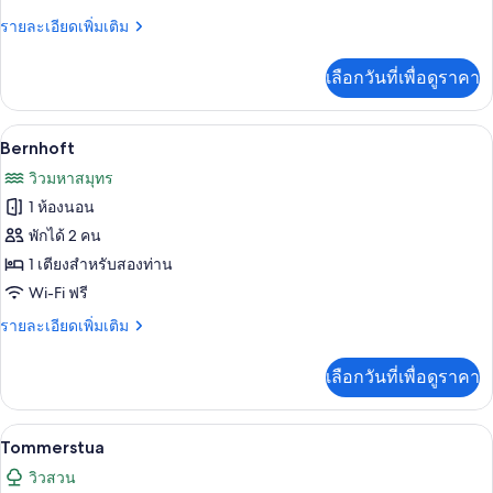
ราย
รายละเอียดเพิ่มเติม
ละเอียด
เพิ่ม
เลือกวันที่เพื่อดูราคา
เติม
เกี่ยว
กับ
Bernhoft | บริเวณนั่งเล่น
เปิด
3
Rosted
Bernhoft
ภาพถ่าย
วิวมหาสมุทร
ทั้งหมด
1 ห้องนอน
ของ
พักได้ 2 คน
Bernhoft
1 เตียงสำหรับสองท่าน
Wi-Fi ฟรี
ราย
รายละเอียดเพิ่มเติม
ละเอียด
เพิ่ม
เลือกวันที่เพื่อดูราคา
เติม
เกี่ยว
กับ
Tommerstua | ผ้าม่านกันแสง, Wi-Fi ฟรี
เปิด
4
Bernhoft
Tommerstua
ภาพถ่าย
วิวสวน