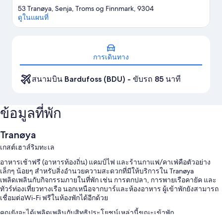
53 Tranøya, Senja, Troms og Finnmark, 9304
ดูในแผนที่
แผนที่
การเดินทาง
สนามบิน Bardufoss (BDU) - ขับรถ 85 นาที
ข้อมูลที่พัก
Tranøya
เกสต์เฮาส์ริมทะเล
อาหารเช้าฟรี (อาหารท้องถิ่น) แคมป์ไฟ และร้านกาแฟ/คาเฟ่คือตัวอย่าง
เล็กๆ น้อยๆ สำหรับสิ่งอำนวยความสะดวกที่มีให้บริการใน Tranøya
เพลิดเพลินกับกิจกรรมภายในที่พัก เช่น การตกปลา, การพายเรือคายัค และ
ทัวร์ท่องเที่ยวทางเรือ นอกเหนือจากบาร์และห้องอาหาร ผู้เข้าพักยังสามารถ
เชื่อมต่อWi-Fi ฟรีในห้องพักได้อีกด้วย
คุณยังจะได้เพลิดเพลินกับสิทธิประโยชน์เหล่านี้ขณะเข้าพัก