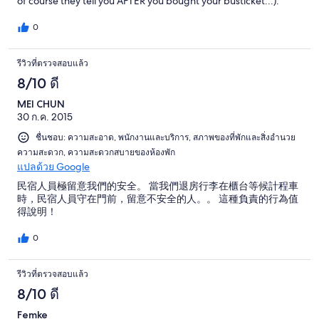
of course they tell you AFTER you bought your busticket...).
0
รีวิวที่ตรวจสอบแล้ว
8/10 ดี
MEI CHUN
30 ก.ค. 2015
ชื่นชอบ: ความสะอาด, พนักงานและบริการ, สภาพของที่พักและสิ่งอำนวย
ความสะดวก, ความสะดวกสบายของห้องพัก
แปลด้วย Google
民宿人員極留意我們的安全。 當我們退房行李在櫃台等候計程車
時，民宿人員守在門前，留意不安全的人。。 這種負責的行為值
得說明！
0
รีวิวที่ตรวจสอบแล้ว
8/10 ดี
Femke