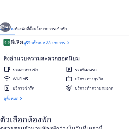
Cecilia
่อน
ถัดไป
น้า
14+
ภาพรวม
ห้องพัก
ที่ตั้ง
นโยบายการเข้าพัก
รีวิว
ดีเลิศ
8.8
ดูรีวิวทั้งหมด 38 รายการ
8.8 จาก 10
สิ่งอำนวยความสะดวกยอดนิยม
รวมอาหารเช้า
รวมที่จอดรถ
Wi-Fi ฟรี
บริการทางธุรกิจ
บริการซักรีด
บริการทำความสะอาด
สิ่งอำนวยความสะดวกในที่พัก
ดูทั้งหมด
ตัวเลือกห้องพัก
ตรวจสอบจำนวนห้องพักว่างในวันที่เหล่านี้