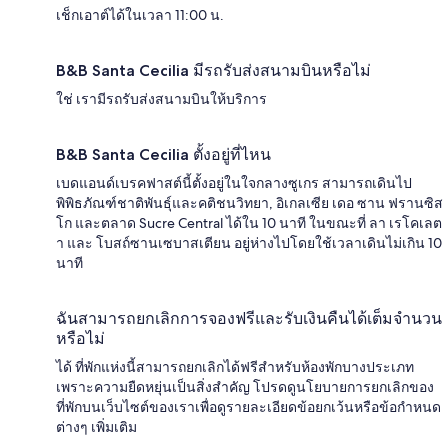
เช็กเอาต์ได้ในเวลา 11:00 น.
B&B Santa Cecilia มีรถรับส่งสนามบินหรือไม่
ใช่ เรามีรถรับส่งสนามบินให้บริการ
B&B Santa Cecilia ตั้งอยู่ที่ไหน
เบดแอนด์เบรคฟาสต์นี้ตั้งอยู่ในใจกลางซูเกร สามารถเดินไป
พิพิธภัณฑ์ชาติพันธุ์และคติชนวิทยา, อิเกลเซีย เดอ ซาน ฟรานซิส
โก และตลาด Sucre Central ได้ใน 10 นาที ในขณะที่ ลา เรโคเลต
า และ โบสถ์ซานเซบาสเตียน อยู่ห่างไปโดยใช้เวลาเดินไม่เกิน 10
นาที
ฉันสามารถยกเลิกการจองฟรีและรับเงินคืนได้เต็มจำนวน
หรือไม่
ได้ ที่พักแห่งนี้สามารถยกเลิกได้ฟรีสำหรับห้องพักบางประเภท
เพราะความยืดหยุ่นเป็นสิ่งสำคัญ โปรดดูนโยบายการยกเลิกของ
ที่พักบนเว็บไซต์ของเราเพื่อดูรายละเอียดข้อยกเว้นหรือข้อกำหนด
ต่างๆ เพิ่มเติม