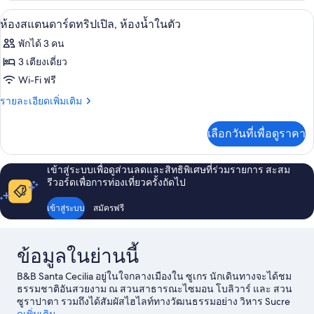
ห้องน้ำ
กับ
ห้องสแตนดาร์ดทริปเปิล, ห้องน้ำในตัว | 
เปิด
2
ห้อง
ห้องสแตนดาร์ดทริปเปิล, ห้องน้ำในตัว
ใน
สแตนดาร์ด
ภาพถ่าย
พักได้ 3 คน
ตัว
ดับเบิล,
ทั้งหมด
ห้องน้ำ
3 เตียงเดี่ยว
ใน
ของ
Wi-Fi ฟรี
ตัว
ห้อง
ราย
รายละเอียดเพิ่มเติม
ละเอียด
สแตนดาร์ด
เพิ่ม
เลือกวันที่เพื่อดูราคา
เติม
ทริปเปิล,
เกี่ยว
ห้องน้ำ
กับ
เข้าสู่ระบบเพื่อดูส่วนลดและสิทธิพิเศษที่ร่วมรายการ สะสม
ห้อง
ใน
รีวอร์ดเพื่อการท่องเที่ยวครั้งถัดไป
สแตนดาร์ด
ตัว
ทริปเปิล,
เข้าสู่ระบบ
สมัครฟรี
ห้องน้ำ
ใน
ตัว
ข้อมูลในย่านนี้
B&B Santa Cecilia อยู่ในใจกลางเมืองใน ซูเกร นักเดินทางจะได้ชม
ธรรมชาติอันสวยงาม ณ สวนสาธารณะไซมอน โบลิวาร์ และ สวน
ซูราปาตา รวมถึงได้สัมผัสไฮไลท์ทางวัฒนธรรมอย่าง วิหาร Sucre