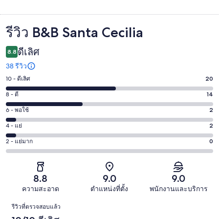
รีวิว B&B Santa Cecilia
รีวิว
ดีเลิศ
8.8
38 รีวิว
10 - ดีเลิศ
20
คะแนน
10
8 - ดี
14
คะแนน
-
8
6 - พอใช้
2
คะแนน
ดี
-
6
เลิศ
4 - แย่
2
คะแนน
ดี
-
20
4
14
2 - แย่มาก
0
คะแนน
พอใช้
จาก
-
จาก
2
2
38
แย่
38
-
จาก
รีวิว
2
รีวิว
แย่
8.8
9.0
9.0
38
จาก
มาก
รีวิว
ความสะอาด
ตำแหน่งที่ตั้ง
พนักงานและบริการ
38
0
รีวิว
รีวิว
รีวิวที่ตรวจสอบแล้ว
จาก