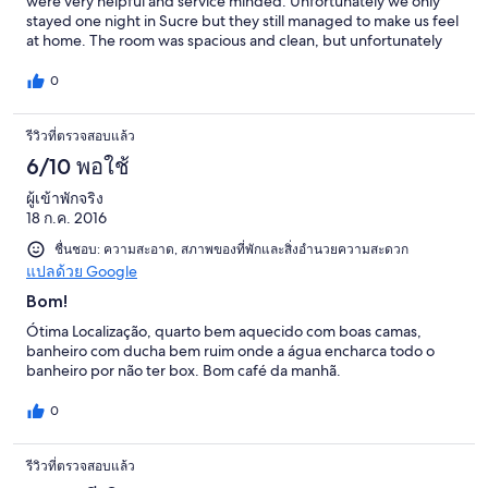
were very helpful and service minded. Unfortunately we only
stayed one night in Sucre but they still managed to make us feel
at home. The room was spacious and clean, but unfortunately
wifi wasn't too good neither in the room nor in the common
areas. Breakfast was included (even though it didn't say so on
0
hotels.com) and it included two pieces of bread, butter, jam,
juice and coffee/tea. We were allowed to store food in the
รีวิวที่ตรวจสอบแล้ว
fridge and use the kitchen whenever. There were also nice
sitting areas in the courtyard. We took one of the official mini
6/10 พอใช้
buses from the Airport to the city center, it took about 45min
and was very cheap and felt safe. The city centre was a 5 minute
ผู้เข้าพักจริง
walk away from the hotel. There is a bus stop a block away from
18 ก.ค. 2016
the main square (also 5min walk from the hotel) and from there
ชื่นชอบ: ความสะอาด, สภาพของที่พักและสิ่งอำนวยความสะดวก
you can catch the minibus (no 4) to Cal Orck'o. The main bus
แปลด้วย Google
station (from which buses deparat to other big cities) is around
30min walk from the hotel. We had a very pleasant stay and I'd
Bom!
totally recommend it to anyone visiting Sucre!
Ótima Localização, quarto bem aquecido com boas camas,
banheiro com ducha bem ruim onde a água encharca todo o
banheiro por não ter box. Bom café da manhã.
0
รีวิวที่ตรวจสอบแล้ว