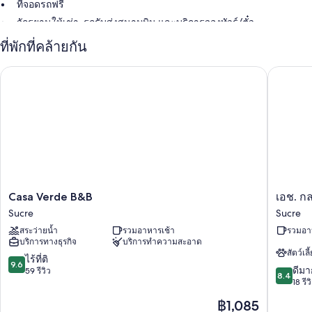
ที่จอดรถฟรี
จักรยานให้เช่า, รถรับส่งสนามบิน และบริการจองทัวร์/ตั๋ว
ห้องประชุม, เครื่องคอมพิวเตอร์ และที่ฝากกระเป๋าเดินทาง
ที่พักที่คล้ายกัน
สิ่งอำนวยความสะดวกในห้องพัก
Casa Verde B&B
เอช. กลอ
ห้องพักทั้งหมดเป็นห้องที่ตกแต่งพิเศษโดยเฉพาะ และขึ้นชื่อเรื่องสิ่งอำนวย
ความสะดวกต่างๆ เช่น บริการ Wi-Fi ฟรี และหนังสือพิมพ์ฟรี
สิ่งอำนวยความสะดวกเพิ่มเติมได้แก่
ห้องน้ำพร้อมเรนชาวเวอร์
ทีวีพร้อม ช่องทีวีพรีเมียม
นอกชาน, ครัว และตู้เย็นขนาดใหญ่
Casa
เอช.
Casa Verde B&B
เอช. ก
Verde
กล
Sucre
Sucre
B&B
อเรีย
สระว่ายน้ำ
รวมอาหารเช้า
รวมอา
Sucre
ตา
บริการทางธุรกิจ
บริการทำความสะอาด
Sucre
สัตว์เลี
9.6
ไร้ที่ติ
9.6
8.4
ดีมา
จาก
59 รีวิว
8.4
จาก
18 รีว
10,
10,
ไร้
ราคา
฿1,085
ดี
ที่