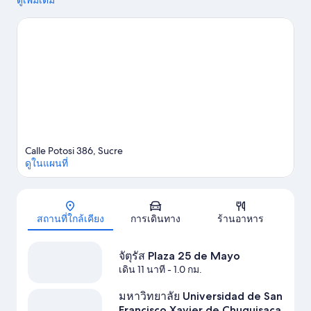
และ อาคาร Casa de la Libertad นักเดินทางควรแวะไปชม เซนโตร
ดูเพิ่มเติม
คัลตูรัล มาซิส และ บ้านการท่องเที่ยว กิจกรรมห้ามพลาดรวมถึงทริป
ท่องเที่ยวเชิงอนุรักษ์และจักรยานภูเขา
ดูคู่มือท่องเที่ยว ซูเกร
ดูบีแอนด์บีเพิ่มเติมใน ซูเกร
Calle Potosi 386, Sucre
ดูในแผนที่
แผนที่
สถานที่ใกล้เคียง
การเดินทาง
ร้านอาหาร
จัตุรัส Plaza 25 de Mayo
เดิน 11 นาที
- 1.0 กม.
มหาวิทยาลัย Universidad de San
Francisco Xavier de Chuquisaca