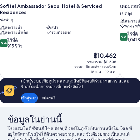
Sofitel Ambassador Seoul Hotel & Serviced
เดอะเวสท
Residences
เขตจุง
ซงพากุ
สระว่ายน
Wi-Fi ฟรี
สระว่ายน้ำ
สปา
สระว่ายน้ำเด็ก
รวมที่จอดรถ
9.6
ไร้ที่ติ
9.6
จาก
1,041 ร
9.4
ไร้ที่ติ
9.4
10,
จาก
915 รีวิว
ไร้
10,
ราคา
฿10,462
ที่
ไร้
ปัจจุบัน
ติ,
ราคารวม ฿11,508
ที่
คือ
รวมภาษีและค่าธรรมเนียม
1,041
ติ,
฿10,462
18 ส.ค. - 19 ส.ค.
รีวิว
915
รีวิว
เข้าสู่ระบบเพื่อดูส่วนลดและสิทธิพิเศษที่ร่วมรายการ สะสม
รีวอร์ดเพื่อการท่องเที่ยวครั้งถัดไป
เข้าสู่ระบบ
สมัครฟรี
ข้อมูลในย่านนี้
โรงแรมโฟร์ ซีซั่นส์ โซล ตั้งอยู่ที่ จองโนกุ ซึ่งเป็นย่านหนึ่งใน โซล ที่
อยู่ใกล้สถานีรถไฟใต้ดินควางฮวามุน และ วังเคียงบกกุง เป็นแลนด์
มาร์คสำคัญในพื้นที่ ส่วน ถนนการค้าเมียงดง คือสถานที่ที่เหมาะ