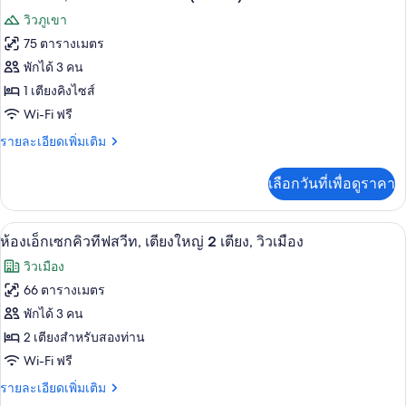
ไซส์
ดี
ภาพถ่าย
วิวภูเขา
ลัก
1
ทั้งหมด
ซ์,
75 ตารางเมตร
เตียง
เตียง
ของ
พักได้ 3 คน
คิง
ไซส์
ห้อง
1 เตียงคิงไซส์
1
Wi-Fi ฟรี
แฟ
เตียง
ราย
รายละเอียดเพิ่มเติม
มิ
ละเอียด
ลี่,
เพิ่ม
เลือกวันที่เพื่อดูราคา
เติม
เตียง
เกี่ยว
คิง
กับ
เครื่องนอนระดับพรีเมียม, มินิบาร์, ตู้นิ
เปิด
5
ห้อง
ห้องเอ็กเซกคิวทีฟสวีท, เตียงใหญ่ 2 เตียง, วิวเมือง
ไซส์
แฟ
ภาพถ่าย
วิวเมือง
มิ
1
ทั้งหมด
ลี่,
66 ตารางเมตร
เตียง
เตียง
ของ
พักได้ 3 คน
(Grand)
คิง
ไซส์
ห้อง
2 เตียงสำหรับสองท่าน
1
Wi-Fi ฟรี
เอ็ก
เตียง
(Grand)
ราย
รายละเอียดเพิ่มเติม
เซก
ละเอียด