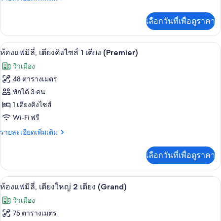
เตียง
ละเอียด
คิง
เพิ่ม
เลือกวันที่เพื่อดูราคา
เติม
ไซส์
เกี่ยว
1
กับ
ห้องแฟมิลี่, เตียงคิงไซส์ 1 เตียง (Premie
เปิด
1
ห้อง
ห้องแฟมิลี่, เตียงคิงไซส์ 1 เตียง (Premier)
เตียง,
พรีเมียร์,
ภาพถ่าย
วิวเมือง
ห้อง
เตียง
ทั้งหมด
คิง
48 ตารางเมตร
มุม
ไซส์
ของ
พักได้ 3 คน
1
เตียง,
ห้อง
1 เตียงคิงไซส์
ห้อง
Wi-Fi ฟรี
แฟ
มุม
ราย
รายละเอียดเพิ่มเติม
มิ
ละเอียด
ลี่,
เพิ่ม
เลือกวันที่เพื่อดูราคา
เติม
เตียง
เกี่ยว
คิง
กับ
สิ่งอำนวยความสะดวกในที่พัก
เปิด
3
ห้อง
ห้องแฟมิลี่, เตียงใหญ่ 2 เตียง (Grand)
ไซส์
แฟ
ภาพถ่าย
วิวเมือง
มิ
1
ทั้งหมด
ลี่,
75 ตารางเมตร
เตียง
เตียง