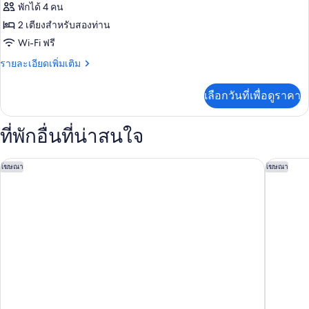
ของ
พักได้ 4 คน
(Premier)
คิง
ไซส์
ห้อง
2 เตียงสำหรับสองท่าน
1
Wi-Fi ฟรี
แฟ
เตียง
(Premier)
ราย
รายละเอียดเพิ่มเติม
มิ
ละเอียด
ลี่,
เพิ่ม
เลือกวันที่เพื่อดูราคา
เติม
เตียง
เกี่ยว
ใหญ่
กับ
ที่พักอื่นที่น่าสนใจ
ห้อง
2
แฟ
เตียง
มิ
Sofitel Ambassador Seoul Hotel & Serviced Residences
เดอะเวสท
โฆษณา
โฆษณา
ลี่,
(Grand)
เตียง
ใหญ่
2
เตียง
(Grand)