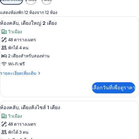
กรอง
แสดงห้องพัก 12 ห้องจาก 12 ห้อง
ที่
สิ่งอำนวยความสะดวกในที่พัก
เปิด
มี
4
ห้องคลับ, เตียงใหญ่ 2 เตียง
ให้
ภาพถ่าย
วิวเมือง
สำหรับ
ทั้งหมด
48 ตารางเมตร
ห้อง
ของ
พักได้ 4 คน
พัก
ห้อง
2 เตียงสำหรับสองท่าน
Wi-Fi ฟรี
คลับ,
ราย
รายละเอียดเพิ่มเติม
เตียง
ละเอียด
ใหญ่
เพิ่ม
เลือกวันที่เพื่อดูราคา
เติม
2
เกี่ยว
เตียง
กับ
เครื่องนอนระดับพรีเมียม, มินิบาร์, ตู้นิ
เปิด
4
ห้อง
ห้องคลับ, เตียงคิงไซส์ 1 เตียง
คลับ,
ภาพถ่าย
วิวเมือง
เตียง
ทั้งหมด
ใหญ่
48 ตารางเมตร
2
ของ
พักได้ 3 คน
เตียง