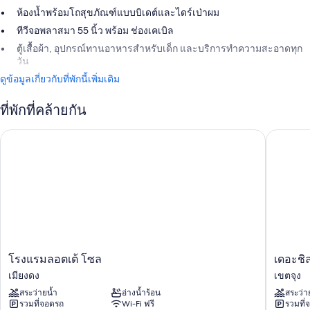
ห้องน้ำพร้อมโถสุขภัณฑ์แบบบิเดต์และไดร์เป่าผม
ทีวีจอพลาสมา 55 นิ้ว พร้อม ช่องเคเบิล
ตู้เสื้อผ้า, อุปกรณ์ทานอาหารสำหรับเด็ก และบริการทำความสะอาดทุก
วัน
ดูข้อมูลเกี่ยวกับที่พักนี้เพิ่มเติม
ที่พักที่คล้ายกัน
โรงแรมลอตเต้ โซล
เดอะชิล
โรง
เดอะ
โรงแรมลอตเต้ โซล
เดอะชิ
แร
ชิ
เมียงดง
เขตจุง
มล
ลลา
สระว่ายน้ำ
อ่างน้ำร้อน
สระว่า
อต
โซล
รวมที่จอดรถ
Wi-Fi ฟรี
รวมที่
เต้
เขต