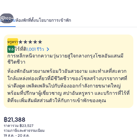
ซี
่อน
ถัดไป
น้า
102+
ภาพรวม
ห้องพัก
ที่ตั้ง
นโยบายการเข้าพัก
ซั่นส์
โซล
หรูหรา
ที่พัก
ไร้ที่ติ
1,001 รีวิว
9.6
5.0
การหลีกหนีจากความวุ่นวายสู่ใจกลางกรุงโซลอันแสนมี
ดาว
ชีวิตชีวา
ห้องพักอันสวยงามพร้อมวิวอันสวยงาม และทำเลที่สะดวก
ใกล้แหล่งท่องเที่ยวที่มีชีวิตชีวาของโซลสร้างบรรยากาศที่
บริเวณภายนอก
น่าดึงดูด เพลิดเพลินไปกับห้องออกกำลังกายขนาดใหญ่
พร้อมที่ปรึกษาผู้เชี่ยวชาญ สปาอันหรูหรา และบริการที่ไร้ที่
ติที่จะเพิ่มสัมผัสส่วนตัวให้กับการเข้าพักของคุณ
ราคา
฿21,388
ปัจจุบัน
ราคารวม ฿23,527
฿21,388
รวมภาษีและค่าธรรมเนียม
19 ส.ค. - 20 ส.ค.