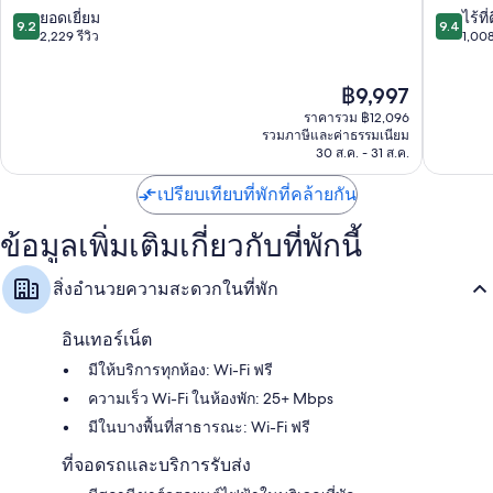
โซล
จุง
9.2
9.4
ยอดเยี่ยม
ไร้ที่
9.2
9.4
เมียง
จาก
จาก
2,229 รีวิว
1,008
ดง
10,
10,
ยอด
ไร้
ราคา
฿9,997
เยี่ยม,
ที่
ปัจจุบัน
2,229
ติ,
ราคารวม ฿12,096
คือ
รีวิว
1,008
รวมภาษีและค่าธรรมเนียม
฿9,997
30 ส.ค. - 31 ส.ค.
รีวิว
เปรียบเทียบที่พักที่คล้ายกัน
ข้อมูลเพิ่มเติมเกี่ยวกับที่พักนี้
สิ่งอำนวยความสะดวกในที่พัก
อินเทอร์เน็ต
มีให้บริการทุกห้อง: Wi-Fi ฟรี
ความเร็ว Wi-Fi ในห้องพัก: 25+ Mbps
มีในบางพื้นที่สาธารณะ: Wi-Fi ฟรี
ที่จอดรถและบริการรับส่ง