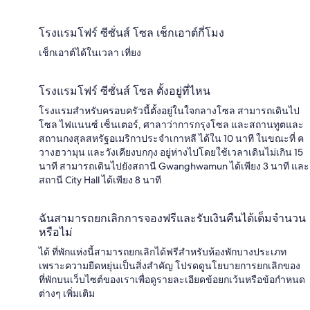
โรงแรมโฟร์ ซีซั่นส์ โซล เช็กเอาต์กี่โมง
เช็กเอาต์ได้ในเวลา เที่ยง
โรงแรมโฟร์ ซีซั่นส์ โซล ตั้งอยู่ที่ไหน
โรงแรมสำหรับครอบครัวนี้ตั้งอยู่ในใจกลางโซล สามารถเดินไป
โซล ไฟแนนซ์ เซ็นเตอร์, ศาลาว่าการกรุงโซล และสถานทูตและ
สถานกงสุลสหรัฐอเมริกาประจำเกาหลี ได้ใน 10 นาที ในขณะที่ ค
วางฮวามุน และวังเคียงบกกุง อยู่ห่างไปโดยใช้เวลาเดินไม่เกิน 15
นาที สามารถเดินไปยังสถานี Gwanghwamun ได้เพียง 3 นาที และ
สถานี City Hall ได้เพียง 8 นาที
ฉันสามารถยกเลิกการจองฟรีและรับเงินคืนได้เต็มจำนวน
หรือไม่
ได้ ที่พักแห่งนี้สามารถยกเลิกได้ฟรีสำหรับห้องพักบางประเภท
เพราะความยืดหยุ่นเป็นสิ่งสำคัญ โปรดดูนโยบายการยกเลิกของ
ที่พักบนเว็บไซต์ของเราเพื่อดูรายละเอียดข้อยกเว้นหรือข้อกำหนด
ต่างๆ เพิ่มเติม