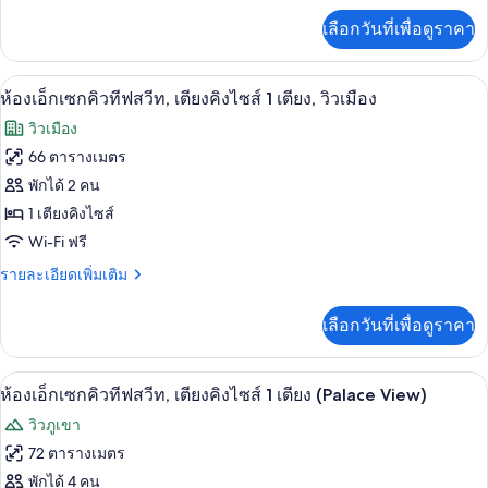
คิว
เพิ่ม
เลือกวันที่เพื่อดูราคา
เติม
ทีฟ
เกี่ยว
สวีท,
กับ
เครื่องนอนระดับพรีเมียม, มินิบาร์, ตู้นิ
เปิด
5
ห้อง
ห้องเอ็กเซกคิวทีฟสวีท, เตียงคิงไซส์ 1 เตียง, วิวเมือง
เตียง
เอ็ก
ภาพถ่าย
วิวเมือง
เซก
ใหญ่
ทั้งหมด
คิว
66 ตารางเมตร
2
ทีฟ
ของ
พักได้ 2 คน
สวี
เตียง,
ท,
ห้อง
1 เตียงคิงไซส์
วิว
เตียง
Wi-Fi ฟรี
เอ็ก
ใหญ่
เมือง
2
ราย
รายละเอียดเพิ่มเติม
เซก
เตียง,
ละเอียด
คิว
วิว
เพิ่ม
เลือกวันที่เพื่อดูราคา
เมือง
เติม
ทีฟ
เกี่ยว
สวีท,
กับ
ห้องเอ็กเซกคิวทีฟสวีท, เตียงคิงไซส์ 1 เต
เปิด
6
ห้อง
ห้องเอ็กเซกคิวทีฟสวีท, เตียงคิงไซส์ 1 เตียง (Palace View)
เตียง
เอ็ก
ภาพถ่าย
วิวภูเขา
เซก
คิง
ทั้งหมด
คิว
72 ตารางเมตร
ไซส์
ทีฟ
ของ
พักได้ 4 คน