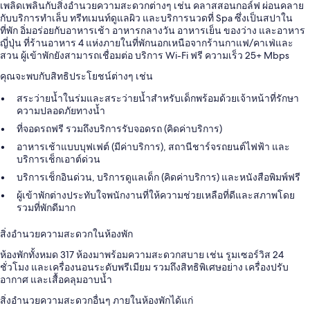
เพลิดเพลินกับสิ่งอำนวยความสะดวกต่างๆ เช่น คลาสสอนกอล์ฟ ผ่อนคลาย
กับบริการทำเล็บ ทรีทเมนท์ดูแลผิว และบริการนวดที่ Spa ซึ่งเป็นสปาใน
ที่พัก อิ่มอร่อยกับอาหารเช้า อาหารกลางวัน อาหารเย็น ของว่าง และอาหาร
ญี่ปุ่น ที่ร้านอาหาร 4 แห่งภายในที่พักนอกเหนือจากร้านกาแฟ/คาเฟ่และ
สวน ผู้เข้าพักยังสามารถเชื่อมต่อ บริการ Wi-Fi ฟรี ความเร็ว 25+ Mbps
คุณจะพบกับสิทธิประโยชน์ต่างๆ เช่น
สระว่ายน้ำในร่มและสระว่ายน้ำสำหรับเด็กพร้อมด้วยเจ้าหน้าที่รักษา
ความปลอดภัยทางน้ำ
ที่จอดรถฟรี รวมถึงบริการรับจอดรถ (คิดค่าบริการ)
อาหารเช้าแบบบุฟเฟต์ (มีค่าบริการ), สถานีชาร์จรถยนต์ไฟฟ้า และ
บริการเช็กเอาต์ด่วน
บริการเช็กอินด่วน, บริการดูแลเด็ก (คิดค่าบริการ) และหนังสือพิมพ์ฟรี
ผู้เข้าพักต่างประทับใจพนักงานที่ให้ความช่วยเหลือที่ดีและสภาพโดย
รวมที่พักดีมาก
สิ่งอำนวยความสะดวกในห้องพัก
ห้องพักทั้งหมด 317 ห้องมาพร้อมความสะดวกสบาย เช่น รูมเซอร์วิส 24
ชั่วโมง และเครื่องนอนระดับพรีเมียม รวมถึงสิทธิพิเศษอย่าง เครื่องปรับ
อากาศ และเสื้อคลุมอาบน้ำ
สิ่งอำนวยความสะดวกอื่นๆ ภายในห้องพักได้แก่