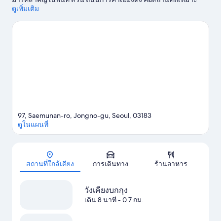
สำหรับขาช้อป สถานทูตและสถานกงสุลสหรัฐอเมริกาประจำเกาหลี
ดูเพิ่มเติม
และ โซล ไฟแนนซ์ เซ็นเตอร์ เป็นสถานที่แนะนำอีกสองแห่งที่ไม่
ควรพลาด
ดูคู่มือท่องเที่ยว โซล
97, Saemunan-ro, Jongno-gu, Seoul, 03183
ดูในแผนที่
แผนที่
สถานที่ใกล้เคียง
การเดินทาง
ร้านอาหาร
วังเคียงบกกุง
เดิน 8 นาที
- 0.7 กม.