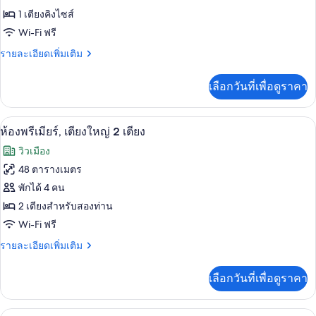
สวี
1
ท,
ห้อง
1 เตียงคิงไซส์
เตียง,
เตียง
Wi-Fi ฟรี
เอ็ก
คิง
วิว
ไซส์
ราย
รายละเอียดเพิ่มเติม
เซก
เมือง
1
ละเอียด
คิว
เตียง,
เพิ่ม
เลือกวันที่เพื่อดูราคา
วิว
เติม
ทีฟ
เมือง
เกี่ยว
สวีท,
กับ
เครื่องนอนระดับพรีเมียม, มินิบาร์, ตู้นิ
เปิด
2
ห้อง
ห้องพรีเมียร์, เตียงใหญ่ 2 เตียง
เตียง
เอ็ก
ภาพถ่าย
วิวเมือง
เซก
คิง
ทั้งหมด
คิว
48 ตารางเมตร
ไซส์
ทีฟ
ของ
พักได้ 4 คน
สวี
1
ท,
ห้อง
2 เตียงสำหรับสองท่าน
เตียง
เตียง
Wi-Fi ฟรี
พรีเมียร์,
คิง
(Palace
ไซส์
ราย
รายละเอียดเพิ่มเติม
เตียง
View)
1
ละเอียด
ใหญ่
เตียง
เพิ่ม
เลือกวันที่เพื่อดูราคา
(Palace
เติม
2
View)
เกี่ยว
เตียง
กับ
เครื่องนอนระดับพรีเมียม, มินิบาร์, ตู้นิ