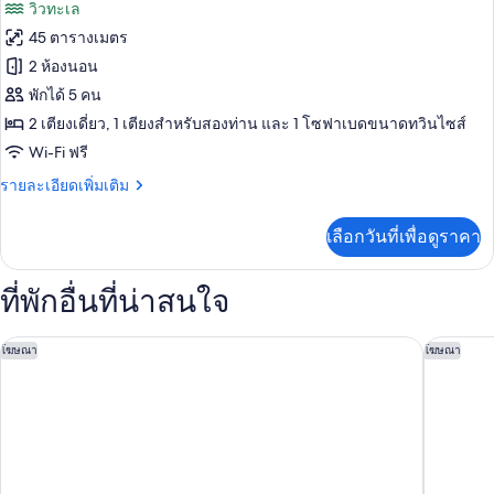
ภาพถ่าย
วิวทะเล
ลัก
วิว
ทั้งหมด
ซ์
45 ตารางเมตร
ทะเล
สวี
ของ
2 ห้องนอน
ท,
(Elia)
1
ดี
พักได้ 5 คน
ห้อง
2 เตียงเดี่ยว, 1 เตียงสำหรับสองท่าน และ 1 โซฟาเบดขนาดทวินไซส์
ลัก
นอน,
Wi-Fi ฟรี
วิว
ซ์ลอฟท์
ทะเล
ราย
รายละเอียดเพิ่มเติม
(Elia)
ละเอียด
เพิ่ม
เลือกวันที่เพื่อดูราคา
เติม
เกี่ยว
กับ
ที่พักอื่นที่น่าสนใจ
ดี
ลัก
ซ์ลอฟท์
อันโซ วิลลาส
แซนด์บลู 
โฆษณา
โฆษณา