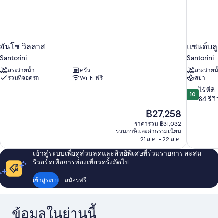
อันโซ วิลลาส
แซนด์บลู
Santorini
Santorini
สระว่ายน้ำ
ครัว
สระว่ายน
รวมที่จอดรถ
Wi-Fi ฟรี
สปา
10.0
ไร้ที่ติ
10
จาก
84 รีวิ
10,
ราคา
฿27,258
ไร้
ปัจจุบัน
ราคารวม ฿31,032
ที่
คือ
รวมภาษีและค่าธรรมเนียม
ติ,
฿27,258
21 ส.ค. - 22 ส.ค.
84
รีวิว
เข้าสู่ระบบเพื่อดูส่วนลดและสิทธิพิเศษที่ร่วมรายการ สะสม
รีวอร์ดเพื่อการท่องเที่ยวครั้งถัดไป
เข้าสู่ระบบ
สมัครฟรี
ข้อมูลในย่านนี้