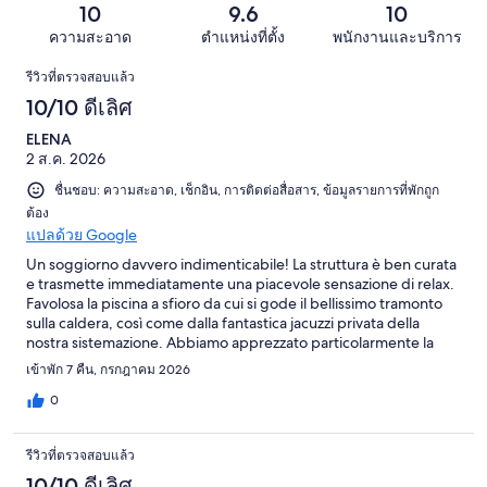
รีวิว
แย่
10
9.6
10
31
จาก
มาก
รีวิว
ความสะอาด
ตำแหน่งที่ตั้ง
พนักงานและบริการ
31
0
รีวิว
รีวิว
รีวิวที่ตรวจสอบแล้ว
จาก
10/10 ดีเลิศ
31
รีวิว
ELENA
2 ส.ค. 2026
ชื่นชอบ: ความสะอาด, เช็กอิน, การติดต่อสื่อสาร, ข้อมูลรายการที่พักถูก
ต้อง
แปลด้วย Google
Un soggiorno davvero indimenticabile! La struttura è ben curata
e trasmette immediatamente una piacevole sensazione di relax.
Favolosa la piscina a sfioro da cui si gode il bellissimo tramonto
sulla caldera, così come dalla fantastica jacuzzi privata della
nostra sistemazione. Abbiamo apprezzato particolarmente la
tranquillità dell'ambiente e il panorama da mozzafiato. La
เข้าพัก 7 คืน, กรกฎาคม 2026
posizione è perfetta, a poca distanza dal centro di Pyrgos, per
visitare tutta l'isola e vivere il territorio senza rinunciare alla
0
comodità. Un ringraziamento speciale a Kostas, che ha reso il
soggiorno ancora più piacevole.
รีวิวที่ตรวจสอบแล้ว
10/10 ดีเลิศ