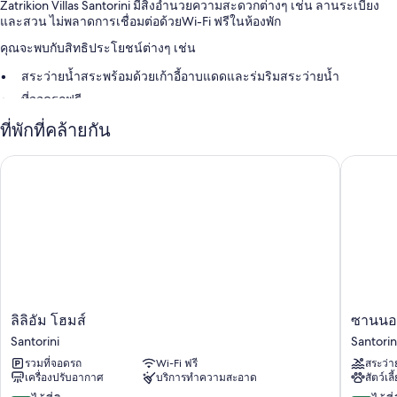
Zatrikion Villas Santorini มีสิ่งอำนวยความสะดวกต่างๆ เช่น ลานระเบียง
และสวน ไม่พลาดการเชื่อมต่อด้วยWi-Fi ฟรีในห้องพัก
คุณจะพบกับสิทธิประโยชน์ต่างๆ เช่น
สระว่ายน้ำสระพร้อมด้วยเก้าอี้อาบแดดและร่มริมสระว่ายน้ำ
ที่จอดรถฟรี
อาหารเช้าแบบคอนติเนนทัล (มีค่าบริการ), รถรับส่งสนามบิน และสระ
ที่พักที่คล้ายกัน
ว่ายน้ำกลางแจ้ง
บริการดูแลเด็ก (คิดค่าบริการ), บริการคอนเซียร์จ และกล่องนิรภัยที่ฝ่าย
ลิลิอัม โฮมส์
ซานนอส 
ต้อนรับ
สิ่งอำนวยความสะดวกในห้องพัก
ห้องพักทั้งหมดเป็นห้องที่ตกแต่งพิเศษโดยเฉพาะและมีบริการที่สะดวกสบาย
เช่น ระเบียงพร้อมเฟอร์นิเจอร์ และตู้นิรภัยที่เก็บแล็ปท็อปได้ รวมถึงสิทธิ
พิเศษอย่าง เครื่องปรับอากาศ และห้องนั่งเล่นแยกเป็นสัดส่วน
สิ่งอำนวยความสะดวกเพิ่มเติมภายในห้องพักได้แก่
ลิ
ซาน
ลิลิอัม โฮมส์
ซานนอส
ฝักบัว, อ่างอาบน้ำหรือฝักบัว และของใช้ในห้องน้ำฟรี
ลิ
นอส
Santorini
Santorin
ทีวีจอแบนพร้อม ช่องดาวเทียม
อัม
เม
รวมที่จอดรถ
Wi-Fi ฟรี
สระว่า
โฮม
ลา
ตู้เสื้อผ้า, ห้องนั่งเล่นแยกเป็นสัดส่วน และครัวขนาดเล็ก
เครื่องปรับอากาศ
บริการทำความสะอาด
สัตว์เลี
ส์
ธรอน