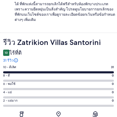
ได้ ที่พักแห่งนี้สามารถยกเลิกได้ฟรีสำหรับห้องพักบางประเภท
เพราะความยืดหยุ่นเป็นสิ่งสำคัญ โปรดดูนโยบายการยกเลิกของ
ที่พักบนเว็บไซต์ของเราเพื่อดูรายละเอียดข้อยกเว้นหรือข้อกำหนด
ต่างๆ เพิ่มเติม
รีวิว Zatrikion Villas Santorini
รีวิว
ไร้ที่ติ
10
31 รีวิว
10 - ดีเลิศ
31
คะแนน
10
8 - ดี
0
คะแนน
-
8
6 - พอใช้
0
คะแนน
ดี
-
6
เลิศ
4 - แย่
0
คะแนน
ดี
-
31
4
0
2 - แย่มาก
0
คะแนน
พอใช้
จาก
-
จาก
2
0
31
แย่
31
-
จาก
รีวิว
0