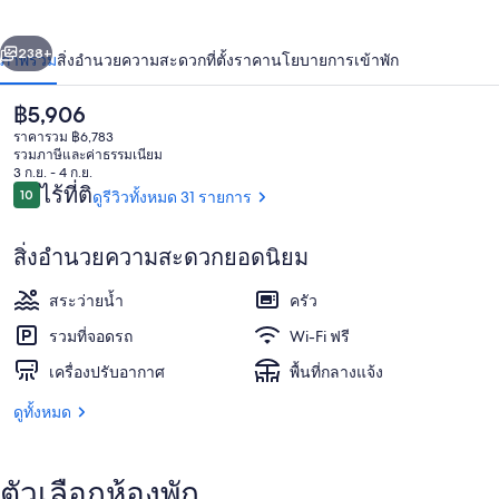
่อน
ถัดไป
น้า
238+
ภาพรวม
สิ่งอำนวยความสะดวก
ที่ตั้ง
ราคา
นโยบายการเข้าพัก
ราคา
฿5,906
ปัจจุบัน
ราคารวม ฿6,783
฿5,906
รวมภาษีและค่าธรรมเนียม
3 ก.ย. - 4 ก.ย.
รีวิว
ไร้ที่ติ
10
ดูรีวิวทั้งหมด 31 รายการ
10 จาก 10
สิ่งอำนวยความสะดวกยอดนิยม
บริเวณภายนอก
สระว่ายน้ำ
ครัว
รวมที่จอดรถ
Wi-Fi ฟรี
เครื่องปรับอากาศ
พื้นที่กลางแจ้ง
ดูทั้งหมด
ตัวเลือกห้องพัก