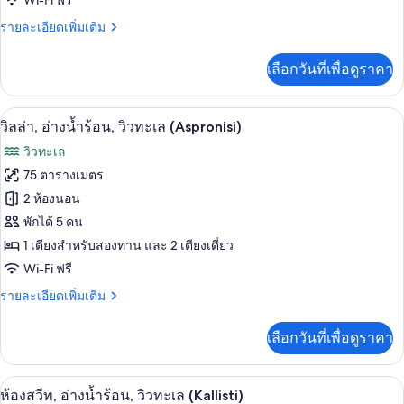
Wi-Fi ฟรี
น้ำ
ราย
รายละเอียดเพิ่มเติม
ร้อน,
ละเอียด
วิว
เพิ่ม
เลือกวันที่เพื่อดูราคา
เติม
ทะเล
เกี่ยว
(Petrino)
กับ
วิลล่า, อ่างน้ำร้อน, วิวทะเล (Aspronisi) |
เปิด
21
วิลล่า,
วิลล่า, อ่างน้ำร้อน, วิวทะเล (Aspronisi)
อ่าง
ภาพถ่าย
วิวทะเล
น้ำ
ทั้งหมด
ร้อน,
75 ตารางเมตร
วิว
ของ
2 ห้องนอน
ทะเล
(Petrino)
วิลล่า,
พักได้ 5 คน
1 เตียงสำหรับสองท่าน และ 2 เตียงเดี่ยว
อ่าง
Wi-Fi ฟรี
น้ำ
ราย
รายละเอียดเพิ่มเติม
ร้อน,
ละเอียด
วิว
เพิ่ม
เลือกวันที่เพื่อดูราคา
เติม
ทะเล
เกี่ยว
(Aspronisi)
กับ
ตู้นิรภัยในห้องพัก, เตารีด/โต๊ะรีดผ้า, Wi
เปิด
27
วิลล่า,
ห้องสวีท, อ่างน้ำร้อน, วิวทะเล (Kallisti)