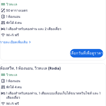
อ่าง
ภาพถ่าย
วิวทะเล
น้ำ
ทั้งหมด
ร้อน,
50 ตารางเมตร
วิว
ของ
1 ห้องนอน
ทะเล
(Aspronisi)
ห้อง
พักได้ 4 คน
1 เตียงสำหรับสองท่าน และ 2 เตียงเดี่ยว
สวีท,
Wi-Fi ฟรี
อ่าง
ราย
รายละเอียดเพิ่มเติม
น้ำ
ละเอียด
ร้อน,
เพิ่ม
เลือกวันที่เพื่อดูราคา
เติม
วิว
เกี่ยว
กับ
ทะเล
ห้องสวีท, 1 ห้องนอน, วิวทะเล (Rodia) | ตู
เปิด
19
ห้อง
ห้องสวีท, 1 ห้องนอน, วิวทะเล (Rodia)
(Kallisti)
สวี
ภาพถ่าย
วิวทะเล
ท,
ทั้งหมด
อ่าง
1 ห้องนอน
น้ำ
ของ
พักได้ 4 คน
ร้อน,
วิว
ห้อง
1 เตียงสำหรับสองท่าน, 1 เตียงแบบเลื่อนเก็บได้ขนาดทวินไซส์ และ 1
ทะเล
เตียงเดี่ยว
สวีท,
(Kallisti)
Wi-Fi ฟรี