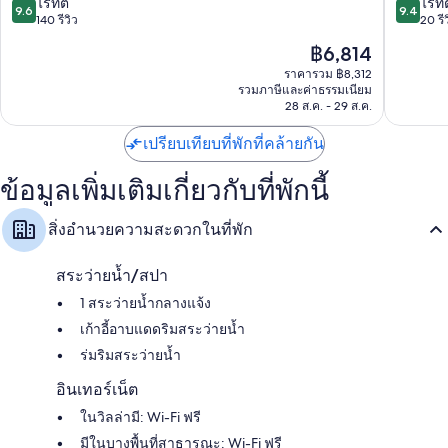
Santorini
โรงแรม
9.6
9.4
ไร้ที่ติ
ไร้ที่
9.6
9.4
บาย
จาก
จาก
140 รีวิว
20 รี
โอ
10,
10,
ราคา
฿6,814
มิลอส
ไร้
ไร้
ปัจจุบัน
โฮ
ที่
ที่
ราคารวม ฿8,312
คือ
รวมภาษีและค่าธรรมเนียม
เท
ติ,
ติ,
฿6,814
28 ส.ค. - 29 ส.ค.
ลส์
140
20
Santorin
รีวิว
รีวิว
เปรียบเทียบที่พักที่คล้ายกัน
ข้อมูลเพิ่มเติมเกี่ยวกับที่พักนี้
สิ่งอำนวยความสะดวกในที่พัก
สระว่ายน้ำ/สปา
1 สระว่ายน้ำกลางแจ้ง
เก้าอี้อาบแดดริมสระว่ายน้ำ
ร่มริมสระว่ายน้ำ
อินเทอร์เน็ต
ในวิลล่ามี: Wi-Fi ฟรี
มีในบางพื้นที่สาธารณะ: Wi-Fi ฟรี