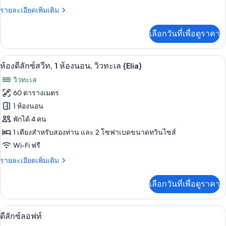
1
ราย
รายละเอียดเพิ่มเติม
ห้อง
ละเอียด
เพิ่ม
นอน,
เลือกวันที่เพื่อดูราคา
เติม
วิว
เกี่ยว
กับ
ทะเล
ห้องดีลักซ์สวีท, 1 ห้องนอน, วิวทะเล (Elia)
เปิด
16
ห้อง
ห้องดีลักซ์สวีท, 1 ห้องนอน, วิวทะเล (Elia)
(Rodia)
สวี
ภาพถ่าย
วิวทะเล
ท,
ทั้งหมด
1
60 ตารางเมตร
ห้อง
ของ
1 ห้องนอน
นอน,
วิว
ห้อง
พักได้ 4 คน
ทะเล
1 เตียงสำหรับสองท่าน และ 2 โซฟาเบดขนาดทวินไซส์
ดี
(Rodia)
Wi-Fi ฟรี
ลัก
ราย
รายละเอียดเพิ่มเติม
ซ์
ละเอียด
สวีท,
เพิ่ม
เลือกวันที่เพื่อดูราคา
เติม
1
เกี่ยว
ห้อง
กับ
ตู้นิรภัยในห้องพัก, เตารีด/โต๊ะรีดผ้า, Wi
เปิด
12
ห้อง
ดีลักซ์ลอฟท์
นอน,
ดี