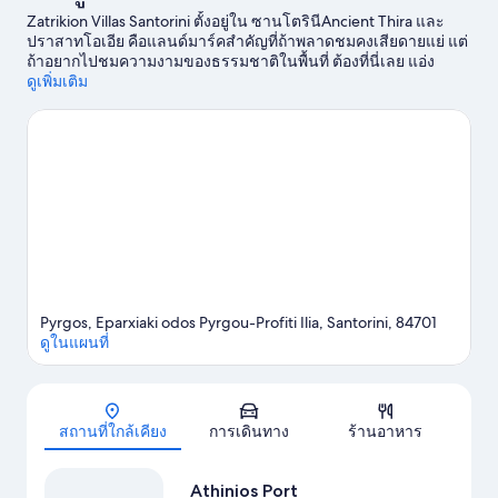
Zatrikion Villas Santorini ตั้งอยู่ใน ซานโตรินีAncient Thira และ
ปราสาทโอเอีย คือแลนด์มาร์คสำคัญที่ถ้าพลาดชมคงเสียดายแย่ แต่
ถ้าอยากไปชมความงามของธรรมชาติในพื้นที่ ต้องที่นี่เลย แอ่ง
ภูเขาไฟซานโตรินี และ หาด Perissa นักเดินทางควรแวะไปชม
ดูเพิ่มเติม
พิพิธภัณฑ์ประสบการณ์อตลันติสที่สูญหาย และ ตรามอนโต อัด
โอยา เปิดโลกแห่งความสนุกไปกับกิจกรรมทางน้ำมากมาย ไม่ว่าจะ
เป็นเล่นเรือใบหรือทัวร์ท่องเที่ยวทางเรือ หรือจะเลือกกิจกรรมกลาง
แจ้งอื่นๆ เช่น เส้นทางเดินเขา/ขี่จักรยานและการขี่ม้าก็สนุกไม่แพ้
กัน
ดูคู่มือท่องเที่ยว ซานโตรินี
ดูวิลล่าเพิ่มเติมใน ซานโตรินี
Pyrgos, Eparxiaki odos Pyrgou-Profiti Ilia, Santorini, 84701
ดูในแผนที่
แผนที่
สถานที่ใกล้เคียง
การเดินทาง
ร้านอาหาร
Athinios Port