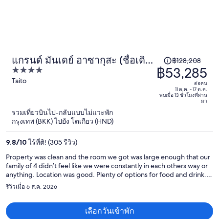
แกรนด์ มันเดย์ อาซากุสะ (ชื่อเดิม:
ราคา
฿128,208
฿53,285
4
มันเดย์ อพาร์ต พรีเมียม อาซากุสะ)
เดิม
out
Taito
คือ
ต่อคน
of
11 ต.ค. - 17 ต.ค.
฿128,208
พบเมื่อ 13 ชั่วโมงที่ผ่าน
5
มา
ราคา
รวมเที่ยวบินไป-กลับแบบไม่แวะพัก
ปัจจุบัน
กรุงเทพ (BKK) ไปยัง โตเกียว (HND)
อยู่
9.8
/
10
ไร้ที่ติ! (305 รีวิว)
ที่
฿53,285
Property was clean and the room we got was large enough that our
ต่อ
family of 4 didn’t feel like we were constantly in each others way or
anything. Location was good. Plenty of options for food and drink. A
คน
large donqi was about a 5min walk away and a small shopping
รีวิวเมื่อ 6 ส.ค. 2026
center, both right next to hop street. But if you’re planning on
spending more time around shinjuku and/or shibuya it’s quite far,
which unfortunately is what we did.
เลือกวันเข้าพัก