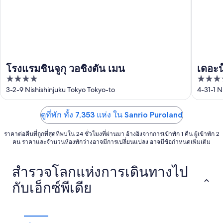
โรงแรมชินจูกุ วอชิงตัน เมน
เดอะน
4
3.5
out
out
3-2-9 Nishishinjuku Tokyo Tokyo-to
4-31-1 N
of
of
5
5
ดูที่พัก ทั้ง 7,353 แห่ง ใน Sanrio Puroland
ราคาต่อคืนที่ถูกที่สุดที่พบใน 24 ชั่วโมงที่ผ่านมา อ้างอิงจากการเข้าพัก 1 คืน ผู้เข้าพัก 2
คน ราคาและจำนวนห้องพักว่างอาจมีการเปลี่ยนแปลง อาจมีข้อกำหนดเพิ่มเติม
สำรวจโลกแห่งการเดินทางไป
กับเอ็กซ์พีเดีย