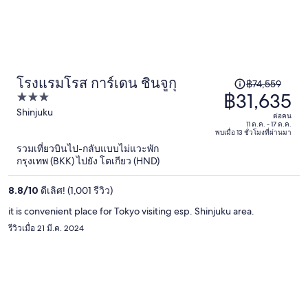
โรงแรมโรส การ์เดน ชินจูกุ
ราคา
฿74,559
฿31,635
3
เดิม
out
Shinjuku
คือ
ต่อคน
of
11 ต.ค. - 17 ต.ค.
฿74,559
พบเมื่อ 13 ชั่วโมงที่ผ่านมา
5
ราคา
รวมเที่ยวบินไป-กลับแบบไม่แวะพัก
กรุงเทพ (BKK) ไปยัง โตเกียว (HND)
ปัจจุบัน
อยู่
8.8
/
10
ดีเลิศ! (1,001 รีวิว)
ที่
it is convenient place for Tokyo visiting esp. Shinjuku area.
฿31,635
รีวิวเมื่อ 21 มี.ค. 2024
ต่อ
คน