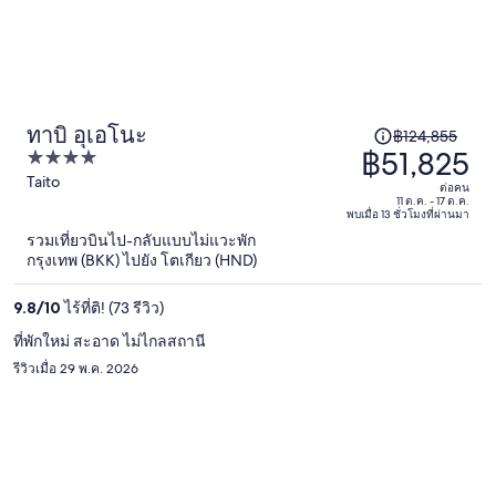
ทาบิ อุเอโนะ
ราคา
฿124,855
฿51,825
4
เดิม
out
Taito
คือ
ต่อคน
of
11 ต.ค. - 17 ต.ค.
฿124,855
พบเมื่อ 13 ชั่วโมงที่ผ่านมา
5
ราคา
รวมเที่ยวบินไป-กลับแบบไม่แวะพัก
กรุงเทพ (BKK) ไปยัง โตเกียว (HND)
ปัจจุบัน
อยู่
9.8
/
10
ไร้ที่ติ! (73 รีวิว)
ที่
ที่พักใหม่ สะอาด ไม่ไกลสถานี
฿51,825
รีวิวเมื่อ 29 พ.ค. 2026
ต่อ
คน