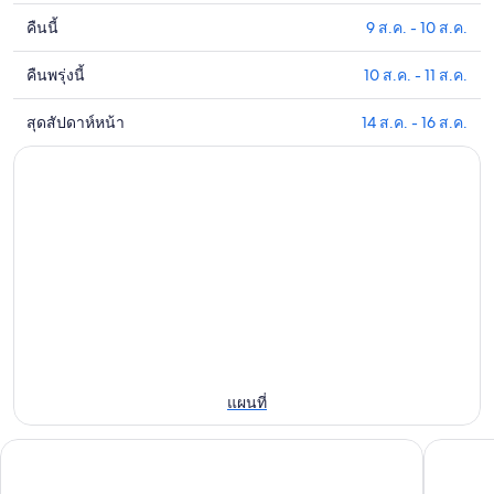
คืนนี้
9 ส.ค. - 10 ส.ค.
ดูรา
คา
คืนพรุ่งนี้
10 ส.ค. - 11 ส.ค.
ดูรา
ที่พัก
คา
ใกล้
สุดสัปดาห์หน้า
14 ส.ค. - 16 ส.ค.
ดูรา
ที่พัก
Sanrio
คา
ใกล้
Puroland
ที่พัก
สำหรับ
กับ
ใกล้
Sanrio
คืน
Sanrio
Puroland
นี้,
Puroland
สำหรับ
9
สำหรับ
คืน
ส.ค.
สุด
พรุ่ง
-
สัปดาห์
10
นี้,
หน้า,
ส.ค.
10
14
ส.ค.
แผนที่
ส.ค.
-
-
11
โรงแรมชินจูกุ วอชิงตัน เมน
เดอะน็อต 
16
ส.ค.
ส.ค.