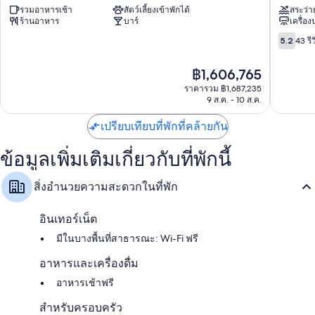
รวมอาหารเช้า
สัตว์เลี้ยงเข้าพักได้
สระว่า
ลมี
Hotel
ร้านอาหาร
บาร์
เครื่อ
ลูก
Mar
าร์
de
5.2
5.2
43 รีว
Mar
Ajo
จาก
del
10,
ราคา
฿1,606,765
Plata
43
ปัจจุบัน
รีวิว
ราคารวม ฿1,687,235
คือ
9 ส.ค. - 10 ส.ค.
฿1,606,765
เปรียบเทียบที่พักที่คล้ายกัน
ข้อมูลเพิ่มเติมเกี่ยวกับที่พักนี้
สิ่งอำนวยความสะดวกในที่พัก
อินเทอร์เน็ต
มีในบางพื้นที่สาธารณะ: Wi-Fi ฟรี
อาหารและเครื่องดื่ม
อาหารเช้าฟรี
สำหรับครอบครัว