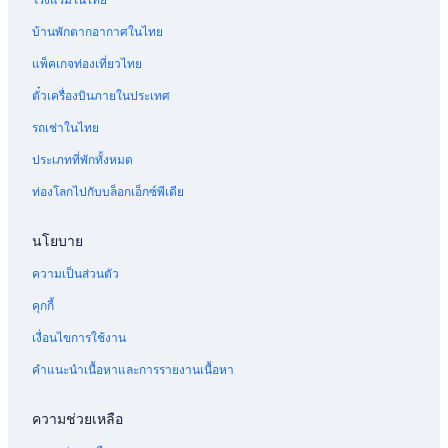
โรงแรมในไทย
i
ส
บ้านพักตากอากาศในไทย
อ
ร์
แพ็คเกจท่องเที่ยวไทย
ท
แ
ตั๋วเครื่องบินภายในประเทศ
อ
น
รถเช่าในไทย
ด์
ส
ประเภทที่พักทั้งหมด
ป
ท่องโลกไปกับบล็อกเอ็กซ์พีเดีย
า
นโยบาย
ความเป็นส่วนตัว
คุกกี้
เงื่อนไขการใช้งาน
คำแนะนำเนื้อหาและการรายงานเนื้อหา
ความช่วยเหลือ