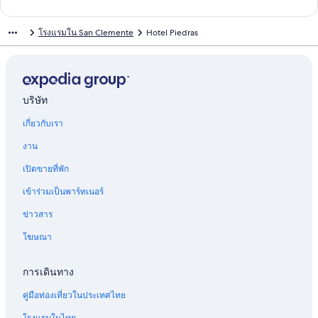
ห
สำ
น
า
ฐ
ร
ต
า
ม
ก์
รั
ห
สำ
น
า
ฐ
ร
ต
า
ม
โรงแรมใน San Clemente
Hotel Piedras
บ
รั
ห
สำ
น
า
ฐ
ร
ต
า
แ
บ
รั
ห
สำ
น
า
ฐ
ร
ต
ก
C
บ
รั
ห
สำ
น
า
ฐ
ร
ร
o
H
บ
รั
ห
สำ
น
า
ฐ
น
m
o
H
บ
รั
ห
สำ
น
า
ด์
p
t
o
H
บ
รั
ห
สำ
น
บริษัท
ป
l
e
t
o
H
บ
รั
ห
สำ
เกี่ยวกับเรา
ล
e
l
e
t
o
H
บ
รั
ห
า
j
G
l
e
t
o
H
บ
รั
งาน
ย
o
l
E
l
e
t
o
K
บ
า
D
i
l
B
l
e
t
r
โ
เปิดขายที่พัก
โ
o
A
P
a
B
l
e
a
ฮ
ฮ
r
m
e
h
r
P
l
k
ส
เข้าร่วมเป็นพาร์ทเนอร์
เ
i
i
s
í
i
l
S
u
เ
ท
n
c
c
a
s
a
p
s
ท
ข่าวสาร
ล
s
i
a
D
a
y
a
H
ล
โฆษณา
d
e
s
a
B
o
เ
o
l
r
t
ด
r
S
i
e
ล
การเดินทาง
o
s
l
ซ
l
o
อ
คู่มือท่องเที่ยวในประเทศไทย
l
ล
e
รี