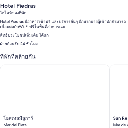
Hotel Piedras
ไฮไลท์ของที่พัก
Hotel Piedras มีอาหารเช้าฟรี และบริการอื่นๆ อีกมากมายผู้เข้าพักสามารถ
เชื่อมต่อกับWi-Fi ฟรีในพื้นที่สาธารณะ
สิทธิประโยชน์เพิ่มเติม ได้แก่
ฝ่ายต้อนรับ 24 ชั่วโมง
ที่พักที่คล้ายกัน
San Remo
โฮสเทลมีลูการ์
โฮ
San
โฮสเทลมีลูการ์
San Re
ส
Remo
Mar del Plata
Mar de 
เท
Majestic