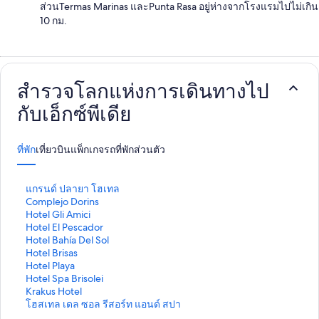
ส่วนTermas Marinas และPunta Rasa อยู่ห่างจากโรงแรมไปไม่เกิน
10 กม.
สำรวจโลกแห่งการเดินทางไป
กับเอ็กซ์พีเดีย
ที่พัก
เที่ยวบิน
แพ็กเกจ
รถ
ที่พักส่วนตัว
ลิ
แกรนด์ ปลายา โฮเทล
ง
ลิ
Complejo Dorins
ก์
ง
ลิ
Hotel Gli Amici
ม
ก์
ง
ลิ
Hotel El Pescador
า
ม
ก์
ง
ลิ
Hotel Bahía Del Sol
ต
า
ม
ก์
ง
ลิ
Hotel Brisas
ร
ต
า
ม
ก์
ง
ลิ
Hotel Playa
ฐ
ร
ต
า
ม
ก์
ง
ลิ
Hotel Spa Brisolei
า
ฐ
ร
ต
า
ม
ก์
ง
ลิ
Krakus Hotel
น
า
ฐ
ร
ต
า
ม
ก์
ง
ลิ
โฮสเทล เดล ซอล รีสอร์ท แอนด์ สปา
สำ
น
า
ฐ
ร
ต
า
ม
ก์
ง