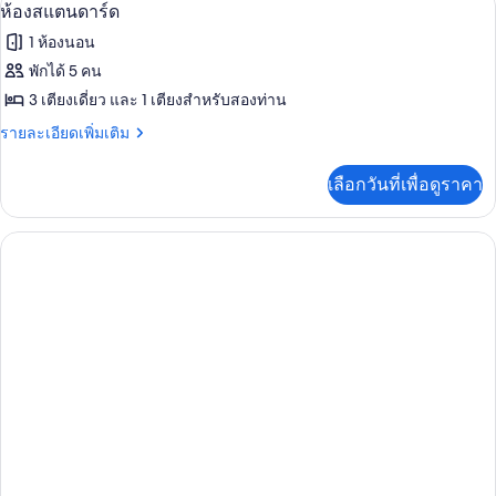
เปิด
7
ห้อง
ห้องสแตนดาร์ด
ซู
ภาพถ่าย
1 ห้องนอน
พี
ทั้งหมด
เรีย
พักได้ 5 คน
ของ
3 เตียงเดี่ยว และ 1 เตียงสำหรับสองท่าน
ห้อง
ราย
รายละเอียดเพิ่มเติม
ละเอียด
สแตนดาร์ด
เพิ่ม
เลือกวันที่เพื่อดูราคา
เติม
เกี่ยว
กับ
ห้อง
สแตนดาร์ด