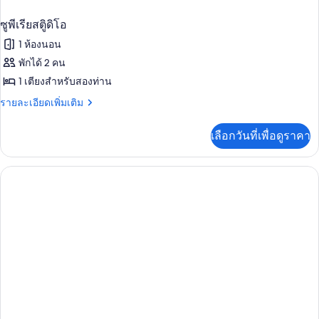
ซูพีเรียสตูิดิโอ
1 ห้องนอน
พักได้ 2 คน
1 เตียงสำหรับสองท่าน
ราย
รายละเอียดเพิ่มเติม
ละเอียด
เพิ่ม
เลือกวันที่เพื่อดูราคา
เติม
เกี่ยว
กับ
ซู
พี
เรีย
สตูิ
ดิ
โอ