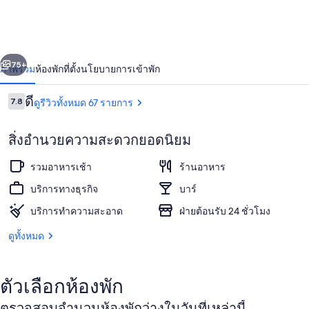
Suites
่อน
ถัดไป
น้า
75+
ภาพรวม
ห้องพัก
ที่ตั้ง
นโยบายการเข้าพัก
รีวิว
ดี
7.8
ดูรีวิวทั้งหมด 67 รายการ
7.8 จาก 10
สิ่งอำนวยความสะดวกยอดนิยม
รวมอาหารเช้า
ร้านอาหาร
บริการทางธุรกิจ
บาร์
บริการทำความสะอาด
ฝ่ายต้อนรับ 24 ชั่วโมง
ห้องซูพีเรีย | มินิบาร์, ตู้นิรภัยในห้องพ
ดูทั้งหมด
ตัวเลือกห้องพัก
ตรวจสอบจำนวนห้องพักว่างในวันที่เหล่านี้