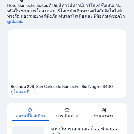
Hotel Bariloche Suites ตั้งอยู่ที่ ดาวน์ทาวน์บาริโลเช่ ซึ่งเป็นย่าน
หนึ่งใน ซานการ์โลส เดอ บาริโลเชนักเดินทางจะได้สัมผัสไฮไลท์
ทางวัฒนธรรมอย่าง พิพิธภัณฑ์ปาตาโกเนีย และ พิพิธภัณฑ์ช็อคโก
แลต Fenoglio รวมถึงไปเยือนที่เที่ยวเด่นๆ เช่น Historical Steam
ดูเพิ่มเติม
Train และ เวียนโต บลังโก นักเดินทางควรแวะไปชม สวนเชิงนิเวศ
เซร์โร วีเอโฮ และ ลาบิรินโต เซร์โร ออตโต
ดูคู่มือท่องเที่ยว ซา
นการ์โลส เดอ บาริโลเช
Rolando 298, San Carlos de Bariloche, Rio Negro, 8400
ดูในแผนที่
แผนที่
สถานที่ใกล้เคียง
การเดินทาง
ร้านอาหาร
มหาวิหารเอาเวอเลดี้ ออฟ นาเอล