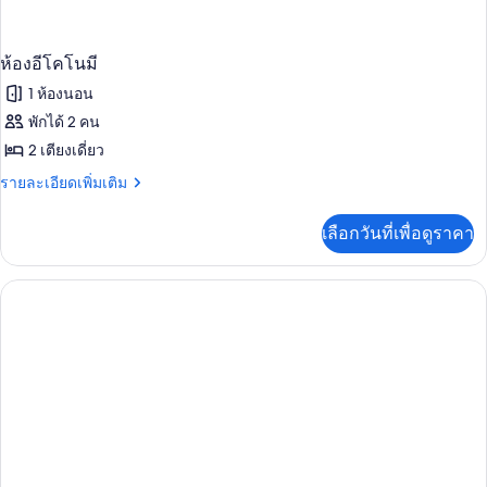
ห้องอีโคโนมี
1 ห้องนอน
พักได้ 2 คน
2 เตียงเดี่ยว
ราย
รายละเอียดเพิ่มเติม
ละเอียด
เพิ่ม
เลือกวันที่เพื่อดูราคา
เติม
เกี่ยว
กับ
ห้อง
อี
โค
โน
มี