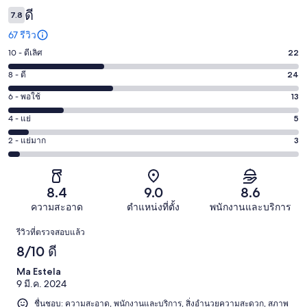
ดี
7.8
67 รีวิว
10 - ดีเลิศ
22
คะแนน
10
8 - ดี
24
คะแนน
-
8
6 - พอใช้
13
คะแนน
ดี
-
6
เลิศ
4 - แย่
5
คะแนน
ดี
-
22
4
24
2 - แย่มาก
3
คะแนน
พอใช้
จาก
-
จาก
2
13
67
แย่
67
-
จาก
รีวิว
5
รีวิว
แย่
8.4
9.0
8.6
67
จาก
มาก
รีวิว
ความสะอาด
ตำแหน่งที่ตั้ง
พนักงานและบริการ
67
3
รีวิว
รีวิว
รีวิวที่ตรวจสอบแล้ว
จาก
8/10 ดี
67
รีวิว
Ma Estela
9 มี.ค. 2024
ชื่นชอบ: ความสะอาด, พนักงานและบริการ, สิ่งอำนวยความสะดวก, สภาพ