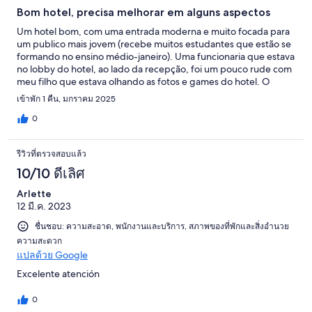
Bom hotel, precisa melhorar em alguns aspectos
Um hotel bom, com uma entrada moderna e muito focada para
um publico mais jovem (recebe muitos estudantes que estão se
formando no ensino médio-janeiro). Uma funcionaria que estava
no lobby do hotel, ao lado da recepção, foi um pouco rude com
meu filho que estava olhando as fotos e games do hotel. O
banheiro feminino dessa área precisa de manutenção pois
เข้าพัก 1 คืน, มกราคม 2025
possuia infiltrações e mofo. O quarto não foi liberado no horário
agendado e tivemos que esperar 30 minutos para poder entrar
0
no quarto. Quarto amplo, eramos 3 hospedes, mas tinham 5
camas de solteiro. Banheiro muito bom. Não oferece café da
รีวิวที่ตรวจสอบแล้ว
manhã.
10/10 ดีเลิศ
Arlette
12 มี.ค. 2023
ชื่นชอบ: ความสะอาด, พนักงานและบริการ, สภาพของที่พักและสิ่งอำนวย
ความสะดวก
แปลด้วย Google
Excelente atención
0