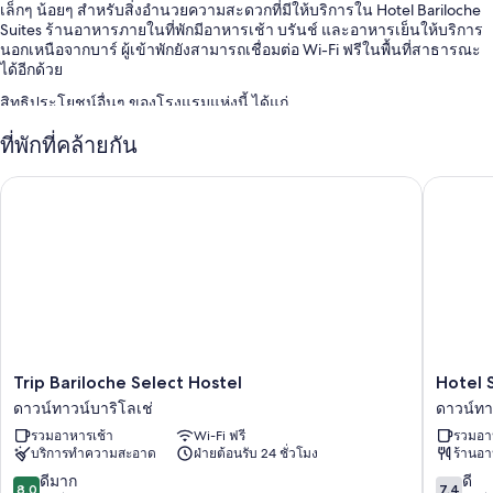
เล็กๆ น้อยๆ สำหรับสิ่งอำนวยความสะดวกที่มีให้บริการใน Hotel Bariloche
Suites ร้านอาหารภายในที่พักมีอาหารเช้า บรันช์ และอาหารเย็นให้บริการ
นอกเหนือจากบาร์ ผู้เข้าพักยังสามารถเชื่อมต่อ Wi-Fi ฟรีในพื้นที่สาธารณะ
ได้อีกด้วย
สิทธิประโยชน์อื่นๆ ของโรงแรมแห่งนี้ ได้แก่
โต๊ะบิลเลียดหรือพูล, เครื่องคอมพิวเตอร์ และลิฟต์
ที่พักที่คล้ายกัน
ทีวีในล็อบบี้, ที่ฝากกระเป๋าเดินทาง และบริการคอนเซียร์จ
Trip Bariloche Select Hostel
Hotel So
พนักงานที่พูดได้หลายภาษา, ที่พักปลอดบุหรี่ และฝ่ายต้อนรับ 24 ชั่วโมง
สิ่งอำนวยความสะดวกในห้องพัก
ห้องพักทั้ง 60 ห้องมีความสะดวกสบาย เช่น ห้องนั่งเล่นแยกเป็นสัดส่วน รวม
ถึงสิ่งอำนวยความสะดวกอย่าง ตู้นิรภัย และมินิบาร์
สิ่งอำนวยความสะดวกอื่นๆ ได้แก่
ฝักบัว, ของใช้ในห้องน้ำฟรี และไดร์เป่าผม
Trip
Hotel
Trip Bariloche Select Hostel
Hotel 
ทีวีจอแอลซีดีพร้อม ช่องเคเบิล
Bariloche
Sol
ดาวน์ทาวน์บาริโลเช่
ดาวน์ทา
ห้องนั่งเล่นแยกเป็นสัดส่วน, เครื่องทำความร้อน และบริการทำความ
Select
Bariloch
สะอาดทุกวัน
รวมอาหารเช้า
Wi-Fi ฟรี
รวมอา
Hostel
ดาวน์
บริการทำความสะอาด
ฝ่ายต้อนรับ 24 ชั่วโมง
ร้านอ
ดาวน์
ทาวน์
ทาวน์
บา
8.0
7.4
ดีมาก
ดี
8.0
7.4