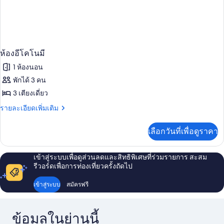
ห้องอีโคโนมี
1 ห้องนอน
พักได้ 3 คน
3 เตียงเดี่ยว
ราย
รายละเอียดเพิ่มเติม
ละเอียด
เพิ่ม
เลือกวันที่เพื่อดูราคา
เติม
เกี่ยว
กับ
เข้าสู่ระบบเพื่อดูส่วนลดและสิทธิพิเศษที่ร่วมรายการ สะสม
ห้อง
รีวอร์ดเพื่อการท่องเที่ยวครั้งถัดไป
อี
โค
เข้าสู่ระบบ
สมัครฟรี
โน
มี
ข้อมูลในย่านนี้