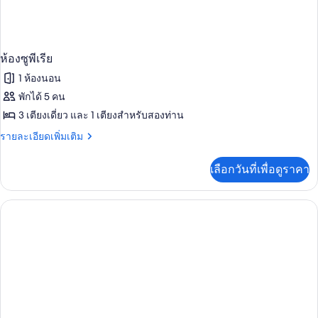
ห้องซูพีเรีย
1 ห้องนอน
พักได้ 5 คน
3 เตียงเดี่ยว และ 1 เตียงสำหรับสองท่าน
ราย
รายละเอียดเพิ่มเติม
ละเอียด
เพิ่ม
เลือกวันที่เพื่อดูราคา
เติม
เกี่ยว
กับ
ห้อง
ซู
พี
เรีย