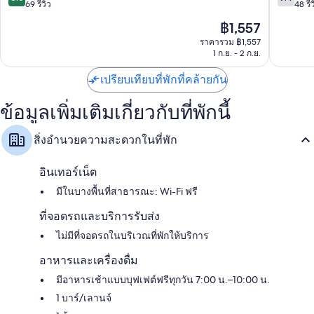
บา
ริ
จาก
จาก
69 รีวิว
48 รีว
ริ
โลเช่
10,
10,
ราคา
฿1,557
โลเช่
ดี
ดี,
ปัจจุบัน
มาก,
48
ราคารวม ฿1,557
คือ
1 ก.ย. - 2 ก.ย.
69
รีวิว
฿1,557
รีวิว
เปรียบเทียบที่พักที่คล้ายกัน
ข้อมูลเพิ่มเติมเกี่ยวกับที่พักนี้
สิ่งอำนวยความสะดวกในที่พัก
อินเทอร์เน็ต
มีในบางพื้นที่สาธารณะ: Wi-Fi ฟรี
ที่จอดรถและบริการรับส่ง
ไม่มีที่จอดรถในบริเวณที่พักให้บริการ
อาหารและเครื่องดื่ม
มีอาหารเช้าแบบบุฟเฟต์ฟรีทุกวัน 7:00 น.–10:00 น.
1 บาร์/เลานจ์