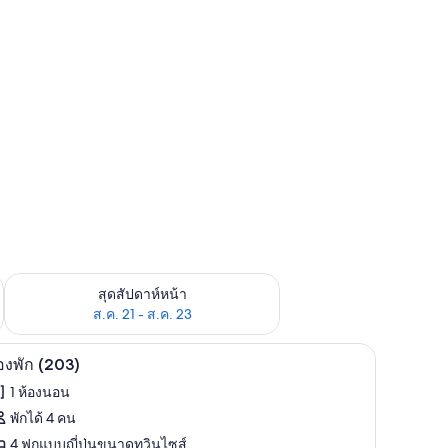
้ ส.ค. 14 - ส.ค. 16
ตรวจสอบจำนวนห้องพักว่างในสุดสัปดาห์หน้า ส.ค. 21 - ส.ค. 23
สุดสัปดาห์หน้า
ส.ค. 21 - ส.ค. 23
อน
ห้องพัก (203) | Wi-Fi ฟรี, ผ้าปูที่นอน
ิด
8
องพัก (203)
าพถ่าย
1 ห้องนอน
้งหมด
พักได้ 4 คน
อง
4 ฟูกแบบญี่ปุ่นขนาดทวินไซส์