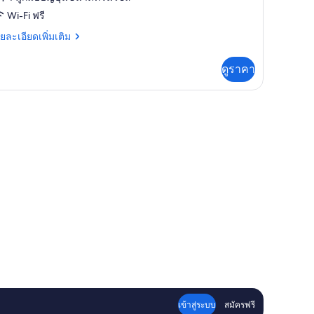
อง
Wi-Fi ฟรี
ก
ย
ยละเอียดเพิ่มเติม
เอียด
203)
่ม
ดูราคา
ิม
่ยว
อง
03)
เข้าสู่ระบบ
สมัครฟรี