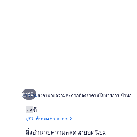
เพนชั่น
62+
ภาพรวม
สิ่งอำนวยความสะดวก
ที่ตั้ง
ราคา
นโยบายการเข้าพัก
รีวิว
ดี
7.0
7.0 จาก 10
ดูรีวิวทั้งหมด 6 รายการ
สิ่งอำนวยความสะดวกยอดนิยม