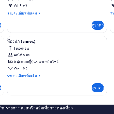
ห้อง
Wi-Fi ฟรี
ห้
พัก
ราย
พั
รา
รายละเอียดเพิ่มเติม
รา
ละเอียด
ละ
(202
(
เพิ่ม
เพิ
า
ดูราคา
(Spa))
เติม
เต
เกี่ยว
เกี
กับ
กับ
่นอน
ห้องพัก (annex) | Wi-Fi ฟรี, ผ้าปูที่นอน
เปิด
9
ห้อง
ห้
ห้องพัก (annex)
พัก
พัก
ภาพถ่าย
1 ห้องนอน
(202
(2
ทั้งหมด
(Spa))
พักได้ 6 คน
ของ
6 ฟูกแบบญี่ปุ่นขนาดทวินไซส์
ห้อง
Wi-Fi ฟรี
พัก
ราย
รายละเอียดเพิ่มเติม
ละเอียด
(annex)
เพิ่ม
า
ดูราคา
เติม
เกี่ยว
กับ
ห้อง
พัก
่ร่วมรายการ สะสมรีวอร์ดเพื่อการท่องเที่ยว
(annex)