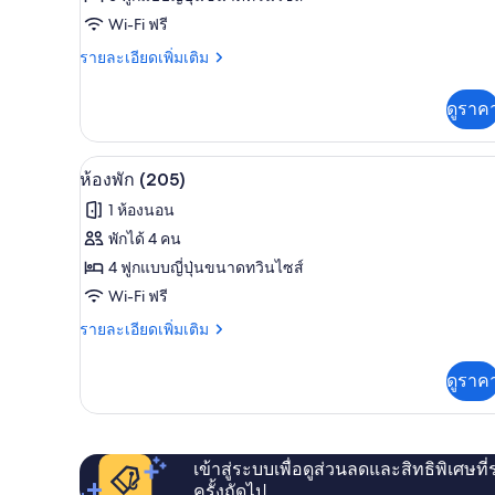
ห้อง
Wi-Fi ฟรี
พัก
ราย
รายละเอียดเพิ่มเติม
ละเอียด
(201
เพิ่ม
ดูราค
(Spa))
เติม
เกี่ยว
กับ
ห้องพัก (205) | Wi-Fi ฟรี, ผ้าปูที
เปิด
8
ห้อง
ห้องพัก (205)
พัก
ภาพถ่าย
1 ห้องนอน
(201
ทั้งหมด
(Spa))
พักได้ 4 คน
ของ
4 ฟูกแบบญี่ปุ่นขนาดทวินไซส์
ห้อง
Wi-Fi ฟรี
พัก
ราย
รายละเอียดเพิ่มเติม
ละเอียด
(205)
เพิ่ม
ดูราค
เติม
เกี่ยว
กับ
ห้อง
พัก
เข้าสู่ระบบเพื่อดูส่วนลดและสิทธิพิเศษที
(205)
ครั้งถัดไป