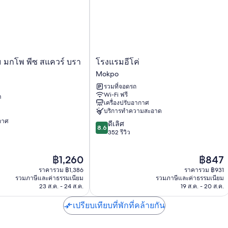
สิ่งอำนวยความสะดวกเพิ่มเติมได้แก่
ห้องน้ำพร้อมอ่างอาบน้ำหรือฝักบัวและของใช้ในห้องน้ำฟรี
ทีวีจอแอลอีดีพร้อม ช่องดิจิตอล
ครัว, ตู้เย็นขนาดใหญ่ และไมโครเวฟ
โรงแรม
ม มกโพ พีซ สแควร์ บรา
โรงแรมอีโค่
อี
Mokpo
โค่
รวมที่จอดรถ
Mokpo
Wi-Fi ฟรี
า
เครื่องปรับอากาศ
บริการทำความสะอาด
ากาศ
8.6
ดีเลิศ
8.6
จาก
352 รีวิว
10,
ดี
ราคา
ราคา
฿1,260
฿847
เลิศ,
ปัจจุบัน
ปัจจุบัน
352
ราคารวม ฿1,386
ราคารวม ฿931
คือ
คือ
รีวิว
รวมภาษีและค่าธรรมเนียม
รวมภาษีและค่าธรรมเนียม
฿1,260
฿847
23 ส.ค. - 24 ส.ค.
19 ส.ค. - 20 ส.ค.
เปรียบเทียบที่พักที่คล้ายกัน