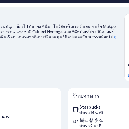
รมสนุกๆ ต้องไป ฮันยอง ซีนีม่า โบว์ลิ่ง เซ็นเตอร์ และ ท่าเรือ Mokpo
ัยทางทะเลแห่งชาติ Cultural Heritage และ พิพิธภัณฑ์ประวัติศาสตร์
ดินเรือทะเลแห่งชาติเกาหลี และ ศูนย์ศิลปะและวัฒนธรรมม็อกโป
ดู
ร้านอาหาร
Starbucks
ขับรถ 14 นาที
 นาที
복길항 횟집
ขับรถ 2 นาที