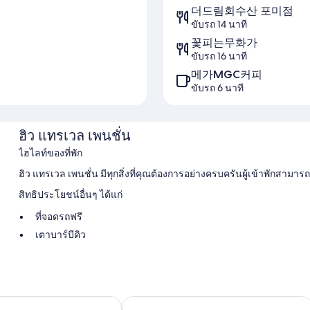
더드림회수산 포미점
ขับรถ 14 นาที
꽃피는무화가
ขับรถ 16 นาที
메가MGC커피
ขับรถ 6 นาที
ฮิว แทรเวล เพนชั่น
ไฮไลท์ของที่พัก
ฮิว แทรเวล เพนชั่น มีทุกสิ่งที่คุณต้องการอย่างครบครันผู้เข้าพักสามารถ
สิทธิประโยชน์อื่นๆ ได้แก่
ที่จอดรถฟรี
เตาบาร์บีคิว
สิ่งอำนวยความสะดวกในห้องพัก
ห้องพักทั้งหมดที่ ฮิว แทรเวล เพนชั่น มีบริการที่สะดวกสบาย เช่น เคร
ฟรี
มกโพ พีซ สแควร์ บรานช์
โรงแรมอีโค่