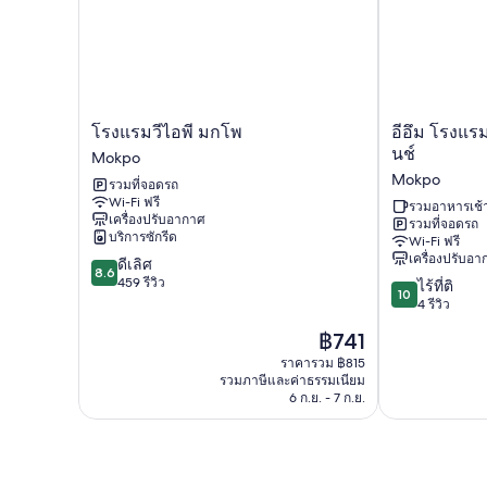
โรงแรม
อี
โรงแรมวีไอพี มกโพ
อีอึม โรงแร
วี
อึม
นช์
Mokpo
ไอพี
โรงแรม
Mokpo
รวมที่จอดรถ
มกโพ
มกโพ
Wi-Fi ฟรี
Mokpo
พีซ
รวมอาหารเช้
เครื่องปรับอากาศ
รวมที่จอดรถ
ส
บริการซักรีด
Wi-Fi ฟรี
แคว
เครื่องปรับอ
8.6
ดีเลิศ
ร์
8.6
จาก
459 รีวิว
10.0
บรา
ไร้ที่ติ
10
10,
จาก
นช์
4 รีวิว
ดี
10,
Mokpo
ราคา
฿741
เลิศ,
ไร้
ปัจจุบัน
459
ที่
ราคารวม ฿815
คือ
รีวิว
รวมภาษีและค่าธรรมเนียม
ติ,
฿741
6 ก.ย. - 7 ก.ย.
4
รีวิว