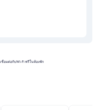
เชื่อมต่อกับWi-Fi ฟรีในห้องพัก
ื่องปรับอากาศ และยังมีสิ่งอำนวยความสะดวกอย่างบริการ Wi-Fi
โรงแรมคลาวดิ้น สาขามกโป Peace Square
โฮเทล มนดาวี