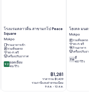
โรง
โฮ
โรงแรมคลาวดิ้น สาขามกโป Peace
โฮเทล มนดาวี
แรม
เทล
Square
Mokpo
คลา
มน
Mokpo
รวมที่จอดรถ
ว
ดาวี
Wi-Fi ฟรี
ดิ้น
รวมอาหารเช้า
Mokpo
ร้านอาหาร
รวมที่จอดรถ
สาขา
เครื่องปรับอากาศ
Wi-Fi ฟรี
มกโป
เครื่องปรับอากาศ
7.6
ดี
Peace
7.6
จาก
457 รีวิว
9.2
Square
ยอดเยี่ยม
9.2
10,
จาก
Mokpo
416 รีวิว
ดี,
10,
ราคา
฿1,281
457
ยอด
ปัจจุบัน
รีวิว
เยี่ยม,
ราคารวม ฿1,409
คือ
รวมภาษีและค่าธรรมเนียม
รวมภาษ
416
฿1,281
9 ส.ค. - 10 ส.ค.
รีวิว