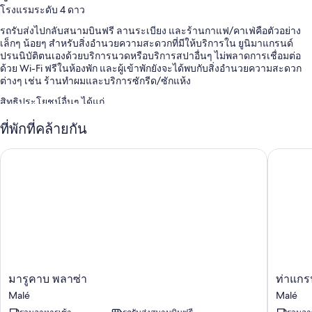
โรงแรมระดับ 4 ดาว
รถรับส่งไปกลับสนามบินฟรี ลานระเบียง และร้านกาแฟ/คาเฟ่คือตัวอย่าง
เล็กๆ น้อยๆ สำหรับสิ่งอำนวยความสะดวกที่มีให้บริการใน ยูนิมาแกรนด์
ปรนนิบัติตนเองด้วยบริการนวดหรือบริการสปาอื่นๆ ไม่พลาดการเชื่อมต่อ
ด้วย Wi-Fi ฟรีในห้องพัก และผู้เข้าพักยังจะได้พบกับสิ่งอำนวยความสะดวก
ต่างๆ เช่น ร้านทำผมและบริการซักรีด/ซักแห้ง
สิทธิประโยชน์อื่นๆ ได้แก่
บริการจองทัวร์/ตั๋ว, ห้องประชุม และฝ่ายต้อนรับ 24 ชั่วโมง
ที่พักที่คล้ายกัน
เครื่องคอมพิวเตอร์, กล่องนิรภัยที่ฝ่ายต้อนรับ และตู้เอทีเอ็ม/ธนาคาร
มารูคาบ พลาซ่า
ท่าแกรนด
ที่ฝากกระเป๋าเดินทาง, ลิฟต์ และห้องจัดเลี้ยงรับรอง
ผู้เข้าพักต่างพูดถึงสิ่งดีๆ เกี่ยวกับพนักงานที่ให้ความช่วยเหลือที่ดี
สิ่งอำนวยความสะดวกในห้องพัก
ห้องพักทั้งหมดที่ ยูนิมาแกรนด์ มาพร้อมสิทธิพิเศษ เช่น เครื่องปรับอากาศ
รวมถึงสิ่งอำนวยความสะดวกอย่าง บริการ Wi-Fi ฟรี และตู้นิรภัย
สิ่งอำนวยความสะดวกอื่นๆ ภายในห้องพักได้แก่
มา
ท่า
มารูคาบ พลาซ่า
ท่าแกรน
ห้องน้ำพร้อมฝักบัวและของใช้ในห้องน้ำฟรี
รู
แก
Malé
Malé
ทีวีจอแบนพร้อม ช่องเคเบิล
คาบ
รนด์