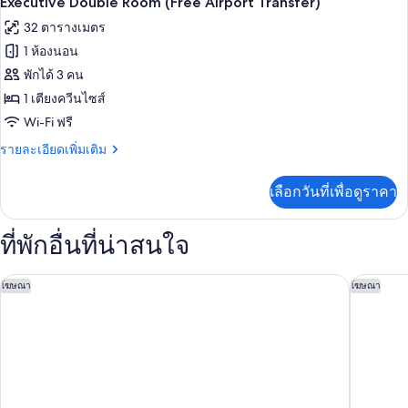
Executive Double Room (Free Airport Transfer)
ดี
อำนวย
ภาพถ่าย
32 ตารางเมตร
ลัก
ความ
ทั้งหมด
ซ์
1 ห้องนอน
ดับเบิล,
สะดวก
ของ
พักได้ 3 คน
พร้อม
Executive
สำหรับ
สิ่ง
1 เตียงควีนไซส์
อำนวย
Double
Wi-Fi ฟรี
ผู้
ความ
Room
สะดวก
ราย
พิการ,
รายละเอียดเพิ่มเติม
(Free
สำหรับ
ละเอียด
วิว
ผู้
Airport
เพิ่ม
เลือกวันที่เพื่อดูราคา
พิการ,
เติม
Transfer)
ทะเล
วิว
เกี่ยว
(Free
ทะเล
กับ
ที่พักอื่นที่น่าสนใจ
(Free
Return
Executive
Return
Double
Airport
Airport
Room
บาร์เซโลนาซันดูรา มาเล
ฮาร์ดร็อค
โฆษณา
โฆษณา
Transfer)
Transfer)
(Free
Airport
Transfer)