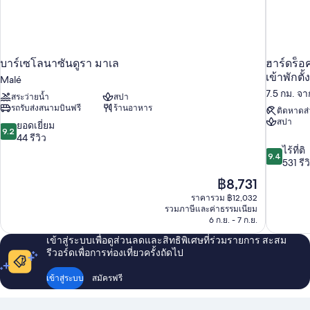
บาร์เซโลนาซันดูรา มาเล
ฮาร์ดร็อ
เข้าพักตั
Malé
7.5 กม. จ
สระว่ายน้ำ
สปา
รถรับส่งสนามบินฟรี
ร้านอาหาร
ติดหาดส่
สปา
9.2
ยอดเยี่ยม
9.2
จาก
44 รีวิว
10,
9.4
ไร้ที่ติ
9.4
ยอด
จาก
531 รีว
เยี่ยม,
10,
ราคา
฿8,731
44
ไร้
ปัจจุบัน
ราคารวม ฿12,032
รีวิว
ที่
คือ
รวมภาษีและค่าธรรมเนียม
ติ,
฿8,731
6 ก.ย. - 7 ก.ย.
531
รีวิว
เข้าสู่ระบบเพื่อดูส่วนลดและสิทธิพิเศษที่ร่วมรายการ สะสม
รีวอร์ดเพื่อการท่องเที่ยวครั้งถัดไป
เข้าสู่ระบบ
สมัครฟรี