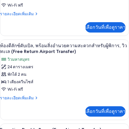
พร้อม
Transfer)
Wi-Fi ฟรี
สิ่ง
ราย
รายละเอียดเพิ่มเติม
อำนวย
ละเอียด
เพิ่ม
ความ
เลือกวันที่เพื่อดูราคา
เติม
เกี่ยว
สะดวก
กับ
ห้องดีลักซ์ดับเบิล, พร้อมสิ่งอำนวยความส
เปิด
สำหรับ
7
ห้อง
ห้องดีลักซ์ดับเบิล, พร้อมสิ่งอำนวยความสะดวกสำหรับผู้พิการ, วิว
สวี
ภาพถ่าย
ผู้
ทะเล (Free Return Airport Transfer)
ท,
ทั้งหมด
วิวมหาสมุทร
พิการ,
พร้อม
สิ่ง
24 ตารางเมตร
ของ
วิว
อำนวย
พักได้ 2 คน
ความ
ห้อง
ทะเล
สะดวก
1 เตียงควีนไซส์
(Free
ดี
สำหรับ
Wi-Fi ฟรี
Return
ผู้
ลัก
พิการ,
Airport
ราย
รายละเอียดเพิ่มเติม
ซ์
วิว
ละเอียด
Transfer)
ทะเล
เพิ่ม
ดับเบิล,
เลือกวันที่เพื่อดูราคา
(Free
เติม
Return
พร้อม
เกี่ยว
Airport
กับ
สิ่ง
มินิบาร์, ตู้นิรภัยในห้องพัก, โต๊ะทำงาน, 
เปิด
Transfer)
7
ห้อง