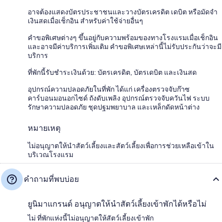
อาจต้องแสดงบัตรประชาชนและวางบัตรเครดิต เดบิต หรือมัดจำ
เงินสดเมื่อเช็กอิน สำหรับค่าใช้จ่ายอื่นๆ
คำขอพิเศษต่างๆ ขึ้นอยู่กับความพร้อมของทางโรงแรมเมื่อเช็กอิน
และอาจมีค่าบริการเพิ่มเติม คำขอพิเศษเหล่านี้ไม่รับประกันว่าจะมี
บริการ
ที่พักนี้รับชำระเงินด้วย: บัตรเครดิต, บัตรเดบิต และเงินสด
อุปกรณ์ความปลอดภัยในที่พัก ได้แก่ เครื่องตรวจจับก๊าซ
คาร์บอนมอนอกไซด์ ถังดับเพลิง อุปกรณ์ตรวจจับควันไฟ ระบบ
รักษาความปลอดภัย ชุดปฐมพยาบาล และเหล็กดัดหน้าต่าง
หมายเหตุ
ไม่อนุญาตให้นำสัตว์เลี้ยงและสัตว์เลี้ยงเพื่อการช่วยเหลือเข้าใน
บริเวณโรงแรม
คำถามที่พบบ่อย
ยูนิมาแกรนด์ อนุญาตให้นำสัตว์เลี้ยงเข้าพักได้หรือไม่
ไม่ ที่พักแห่งนี้ไม่อนุญาตให้สัตว์เลี้ยงเข้าพัก