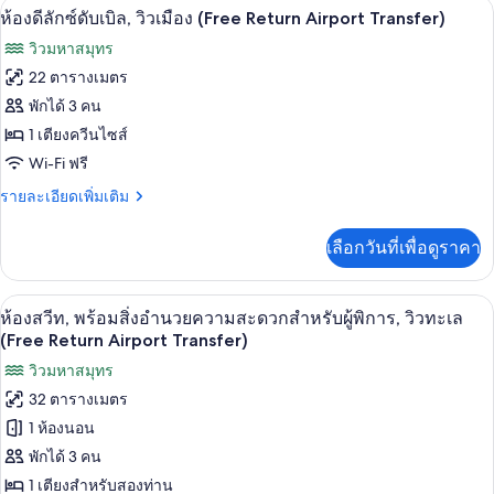
ห้องดีลักซ์ดับเบิล, วิวเมือง (Free Return
เปิด
10
ห้อง
ห้องดีลักซ์ดับเบิล, วิวเมือง (Free Return Airport Transfer)
(Free
ซู
ภาพถ่าย
Return
วิวมหาสมุทร
พี
Airport
ทั้งหมด
เรียดั
22 ตารางเมตร
บเบิล
Transfer)
ของ
พักได้ 3 คน
(Free
Return
ห้อง
1 เตียงควีนไซส์
Airport
Wi-Fi ฟรี
ดี
Transfer)
ราย
รายละเอียดเพิ่มเติม
ลัก
ละเอียด
ซ์
เพิ่ม
เลือกวันที่เพื่อดูราคา
เติม
ดับเบิล,
เกี่ยว
วิว
กับ
มินิบาร์, ตู้นิรภัยในห้องพัก, โต๊ะทำงาน, 
เปิด
7
ห้อง
ห้องสวีท, พร้อมสิ่งอำนวยความสะดวกสำหรับผู้พิการ, วิวทะเล
เมือง
ดี
ภาพถ่าย
(Free Return Airport Transfer)
ลัก
(Free
ทั้งหมด
วิวมหาสมุทร
ซ์
Return
ดับเบิล,
32 ตารางเมตร
ของ
Airport
วิว
1 ห้องนอน
Transfer)
เมือง
ห้อง
(Free
พักได้ 3 คน
สวีท,
Return
1 เตียงสำหรับสองท่าน
Airport