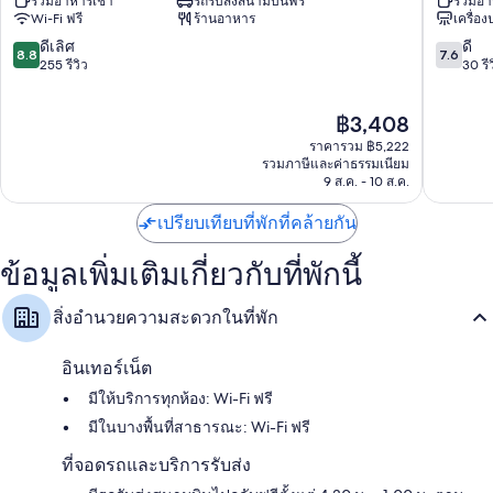
รวมอาหารเช้า
รถรับส่งสนามบินฟรี
รวมอา
พลาซ่า
วิว
ตู้เย็น, กาต้มน้ำไฟฟ้า และพัดลมติดเพดาน
Wi-Fi ฟรี
ร้านอาหาร
เครื่อ
Malé
Malé
8.8
7.6
ดีเลิศ
ดี
8.8
7.6
จาก
จาก
255 รีวิว
30 รี
10,
10,
ดี
ดี,
ราคา
฿3,408
เลิศ,
30
ปัจจุบัน
255
รีวิว
ราคารวม ฿5,222
คือ
รีวิว
รวมภาษีและค่าธรรมเนียม
฿3,408
9 ส.ค. - 10 ส.ค.
เปรียบเทียบที่พักที่คล้ายกัน
ข้อมูลเพิ่มเติมเกี่ยวกับที่พักนี้
สิ่งอำนวยความสะดวกในที่พัก
อินเทอร์เน็ต
มีให้บริการทุกห้อง: Wi-Fi ฟรี
มีในบางพื้นที่สาธารณะ: Wi-Fi ฟรี
ที่จอดรถและบริการรับส่ง