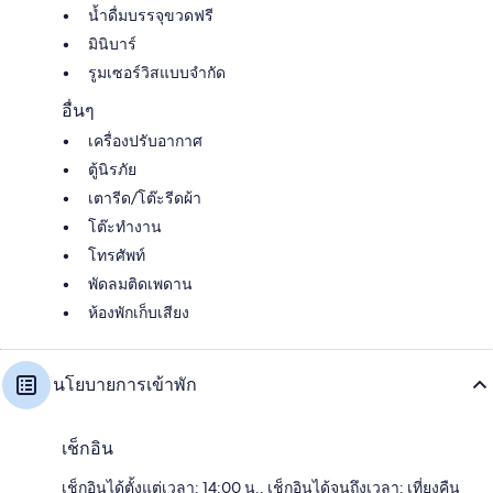
น้ำดื่มบรรจุขวดฟรี
มินิบาร์
รูมเซอร์วิสแบบจำกัด
อื่นๆ
เครื่องปรับอากาศ
ตู้นิรภัย
เตารีด/โต๊ะรีดผ้า
โต๊ะทำงาน
โทรศัพท์
พัดลมติดเพดาน
ห้องพักเก็บเสียง
นโยบายการเข้าพัก
เช็กอิน
เช็กอินได้ตั้งแต่เวลา: 14:00 น., เช็กอินได้จนถึงเวลา: เที่ยงคืน