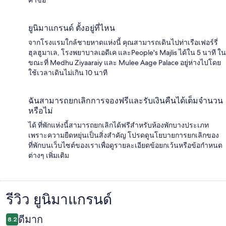
ยูนิมาแกรนด์ ตั้งอยู่ที่ไหน
จากโรงแรมใกล้ชายหาดแห่งนี้ คุณสามารถเดินไปท่าเรือเฟอร์รี่
ฮุลฮูมาเล, โรงพยาบาลเอดีเค และPeople's Majlis ได้ใน 5 นาที ใน
ขณะที่ Medhu Ziyaaraiy และ Mulee Aage Palace อยู่ห่างไปโดย
ใช้เวลาเดินไม่เกิน 10 นาที
ฉันสามารถยกเลิกการจองฟรีและรับเงินคืนได้เต็มจำนวน
หรือไม่
ได้ ที่พักแห่งนี้สามารถยกเลิกได้ฟรีสำหรับห้องพักบางประเภท
เพราะความยืดหยุ่นเป็นสิ่งสำคัญ โปรดดูนโยบายการยกเลิกของ
ที่พักบนเว็บไซต์ของเราเพื่อดูรายละเอียดข้อยกเว้นหรือข้อกำหนด
ต่างๆ เพิ่มเติม
รีวิว ยูนิมาแกรนด์
รีวิว
ดีมาก
8.2