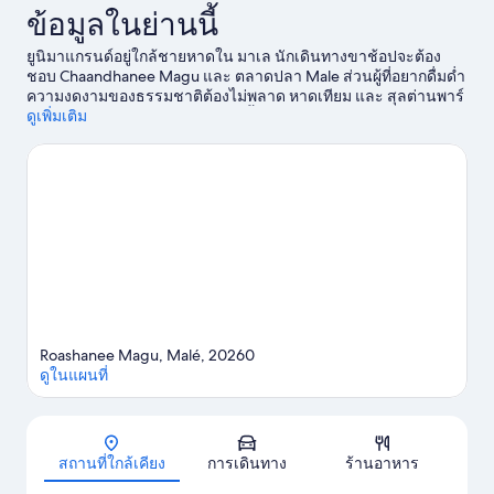
ข้อมูลในย่านนี้
ยูนิมาแกรนด์อยู่ใกล้ชายหาดใน มาเล นักเดินทางขาช้อปจะต้อง
ชอบ Chaandhanee Magu และ ตลาดปลา Male ส่วนผู้ที่อยากดื่มด่ำ
ความงดงามของธรรมชาติต้องไม่พลาด หาดเทียม และ สุลต่านพาร์
ค อยากสนุกแบบชุ่มฉ่ำใช่ไหม ดำน้ำสน็อกเกิล, เล่นวินด์เซิร์ฟ และ
ดูเพิ่มเติม
ตกปลาคือกิจกรรมที่ให้คุณไปสนุกได้ไม่ไกลจากที่พัก
ดูคู่มือท่องเที่ยว
มาเล
Roashanee Magu, Malé, 20260
ดูในแผนที่
แผนที่
สถานที่ใกล้เคียง
การเดินทาง
ร้านอาหาร