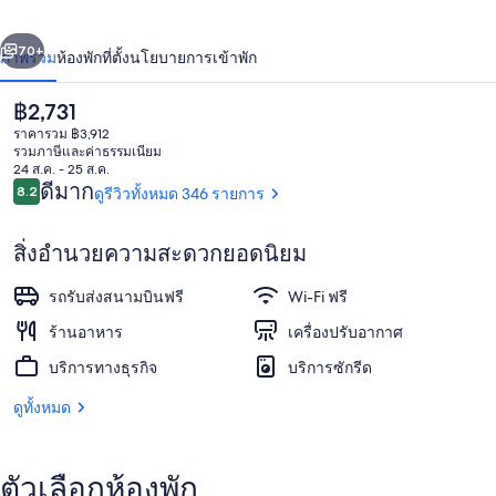
แก
่อน
ถัดไป
น้า
70+
ภาพรวม
ห้องพัก
ที่ตั้ง
นโยบายการเข้าพัก
รนด์
ราคา
฿2,731
ปัจจุบัน
ราคารวม ฿3,912
฿2,731
รวมภาษีและค่าธรรมเนียม
24 ส.ค. - 25 ส.ค.
รีวิว
ดีมาก
8.2
ดูรีวิวทั้งหมด 346 รายการ
8.2 จาก 10
สิ่งอำนวยความสะดวกยอดนิยม
ร้านอาหาร
รถรับส่งสนามบินฟรี
Wi-Fi ฟรี
ร้านอาหาร
เครื่องปรับอากาศ
บริการทางธุรกิจ
บริการซักรีด
ดูทั้งหมด
ตัวเลือกห้องพัก