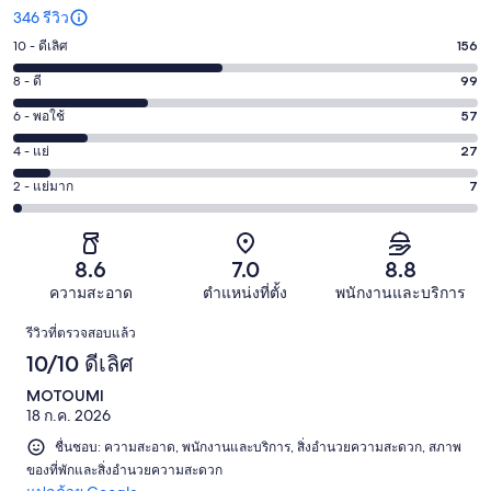
346 รีวิว
10 - ดีเลิศ
156
คะแนน
10
8 - ดี
99
คะแนน
-
8
6 - พอใช้
57
คะแนน
ดี
-
6
เลิศ
4 - แย่
27
คะแนน
ดี
-
156
4
99
2 - แย่มาก
7
คะแนน
พอใช้
จาก
-
จาก
2
57
346
แย่
346
-
จาก
รีวิว
27
รีวิว
แย่
8.6
7.0
8.8
346
จาก
มาก
รีวิว
ความสะอาด
ตำแหน่งที่ตั้ง
พนักงานและบริการ
346
7
รีวิว
รีวิว
รีวิวที่ตรวจสอบแล้ว
จาก
10/10 ดีเลิศ
346
รีวิว
MOTOUMI
18 ก.ค. 2026
ชื่นชอบ: ความสะอาด, พนักงานและบริการ, สิ่งอำนวยความสะดวก, สภาพ
ของที่พักและสิ่งอำนวยความสะดวก