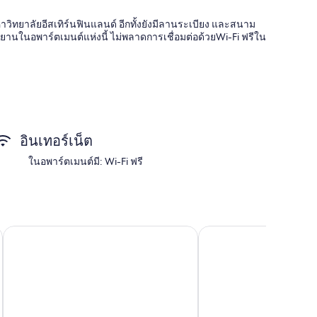
มหาวิทยาลัยอีสเทิร์นฟินแลนด์ อีกทั้งยังมีลานระเบียง และสนาม
รยานในอพาร์ตเมนต์แห่งนี้ ไม่พลาดการเชื่อมต่อด้วยWi-Fi ฟรีใน
ะเบียงพร้อมเฟอร์นิเจอร์ รวมถึงสิ่งอำนวยความสะดวกอย่าง
อินเทอร์เน็ต
ในอพาร์ตเมนต์มี: Wi-Fi ฟรี
Apartments Anna
Apartments Huili