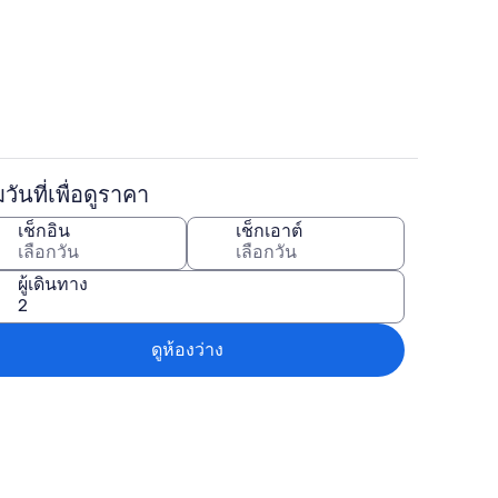
ร์ทเมนท์ | สิ่งอำนวยความสะดวกในห้องพัก
ภายใน
่มวันที่เพื่อดูราคา
์ทเมนท์ | ครัวส่วนตัว | เครื่องชงกาแฟ/ชา, ตู้เย็นขนาดใหญ่, ไมโครเวฟ, เตาอ
บริเวณภายนอก
เช็กอิน
เช็กเอาต์
ผู้เดินทาง
ดูห้องว่าง