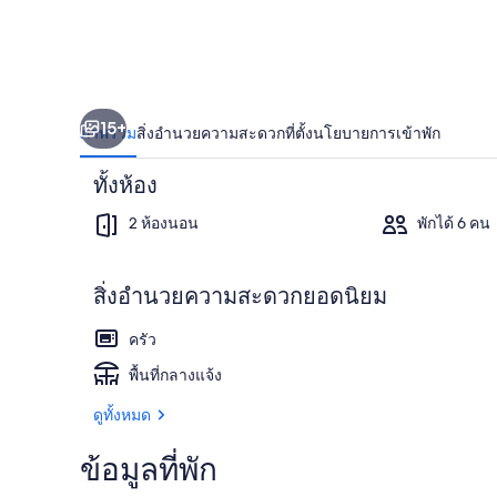
ท์
พุ
ย
15+
ภาพรวม
สิ่งอำนวยความสะดวก
ที่ตั้ง
นโยบายการเข้าพัก
โจ
พร้อม
ทั้งห้อง
2 ห้องนอน
พักได้ 6 คน
ที่
จอด
สิ่งอำนวยความสะดวกยอดนิยม
เดินป่า
รถ
ครัว
พื้นที่กลางแจ้ง
ดูทั้งหมด
ข้อมูลที่พัก