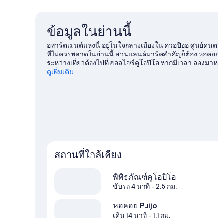
ข้อมูลในย่านนี้
อพาร์ตเมนต์แห่งนี้ อยู่ในใจกลางเมืองใน ควอปีออ ศูนย์ดนต
ที่ไม่ควรพลาดในย่านนี้ ส่วนแลนด์มาร์คสำคัญก็ต้อง หอคอ
ระหว่างเที่ยวต้องไปที่ ฮอลไอซ์คูโอปิโอ หากมีเวลา ลองมาหาก
สเก็ตน้ำแข็ง และเดินลุยหิมะ
ดูเพิ่มเติม
ดูคู่มือท่องเที่ยว ควอปีออ
ดูอพาร์ตเมนต์เพิ่มเติมใน ควอปีออ
สถานที่ใกล้เคียง
พิพิธภัณฑ์คูโอปิโอ
ขับรถ 4 นาที
- 2.5 กม.
หอคอย Puijo
เดิน 14 นาที
- 1.1 กม.