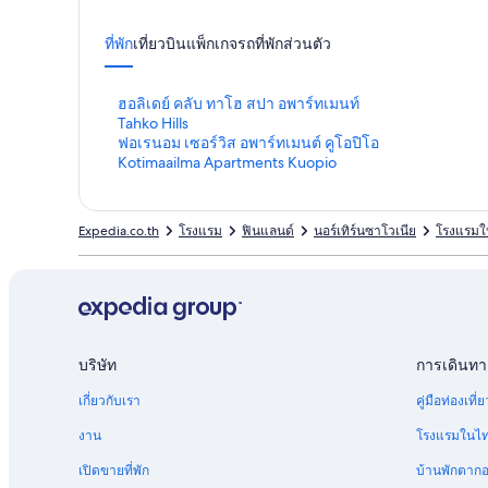
ที่พัก
เที่ยวบิน
แพ็กเกจ
รถ
ที่พักส่วนตัว
ลิ
ฮอลิเดย์ คลับ ทาโฮ สปา อพาร์ทเมนท์
ง
ลิ
Tahko Hills
ก์
ง
ลิ
ฟอเรนอม เซอร์วิส อพาร์ทเมนต์ คูโอปิโอ
ม
ก์
ง
ลิ
Kotimaailma Apartments Kuopio
า
ม
ก์
ง
ต
า
ม
ก์
ร
ต
า
ม
Expedia.co.th
โรงแรม
ฟินแลนด์
นอร์เทิร์นซาโวเนีย
โรงแรมใ
ฐ
ร
ต
า
า
ฐ
ร
ต
น
า
ฐ
ร
สำ
น
า
ฐ
ห
สำ
น
า
รั
ห
สำ
น
บ
รั
ห
สำ
บริษัท
การเดินทา
ฮ
บ
รั
ห
อ
T
บ
รั
เกี่ยวกับเรา
คู่มือท่องเท
ลิ
a
ฟ
บ
เ
h
อ
K
งาน
โรงแรมในไ
ด
k
เ
o
เปิดขายที่พัก
บ้านพักตาก
ย์
o
ร
t