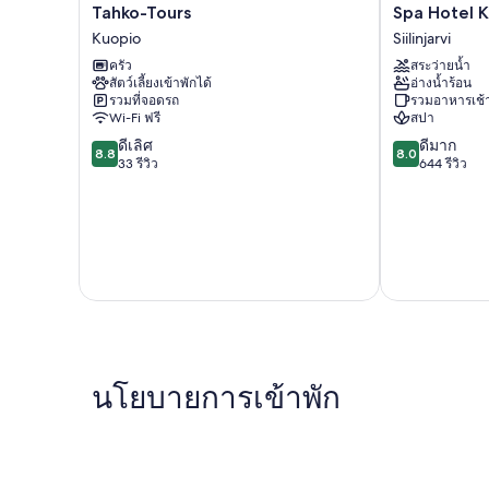
Tahko-
Spa
Tahko-Tours
Spa Hotel 
Tours
Hotel
Kuopio
Siilinjarvi
Kuopio
Kunnonpaikka
ครัว
สระว่ายน้ำ
Siilinjarvi
สัตว์เลี้ยงเข้าพักได้
อ่างน้ำร้อน
รวมที่จอดรถ
รวมอาหารเช้
Wi-Fi ฟรี
สปา
8.8
8.0
ดีเลิศ
ดีมาก
8.8
8.0
จาก
จาก
33 รีวิว
644 รีวิว
10,
10,
ดี
ดี
เลิศ,
มาก,
33
644
รีวิว
รีวิว
นโยบายการเข้าพัก