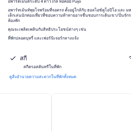
อพาร์ตเมนต์ระดับ 4 ดาวใกล้ หอคอย Puijo
อพาร์ทเม้นท์พุยโจพร้อมที่จอดรถ ตั้งอยู่ใกล้กับ ฮอลไอซ์คูโอปิโอ และ 
เด็กเล่นนักท่องเที่ยวที่ชอบความท้าทายอาจชื่นชอบการเดินเขา/ปั่นจัก
ห้องพัก
คุณจะเพลิดเพลินกับสิทธิประโยชน์ต่างๆ เช่น
ที่พักปลอดบุหรี่ และเฟอร์นิเจอร์กลางแจ้ง
สิ่งอำนวยความสะดวกในห้องพัก
ห้องพักทั้งหมดที่ตกแต่งพิเศษโดยเฉพาะมีจุดเด่นด้านสิทธิพิเศษ เช่น ร
สกี
บริการ Wi-Fi ฟรี และโต๊ะรับประทานอาหาร
สกีครอสคันทรีในที่พัก
สิ่งอำนวยความสะดวกอื่นๆ ภายในห้องพักได้แก่
ดูสิ่งอำนวยความสะดวกในที่พักทั้งหมด
พื้นห้องน้ำอุ่น, ฝักบัว และโถสุขภัณฑ์แบบบิเดต์
ทีวีจอแอลอีดี 55 นิ้ว พร้อม ช่องเคเบิล
สวนส่วนตัว, ตู้เสื้อผ้า และครัว
nnonpaikka
Lapland Hotels Kuopio