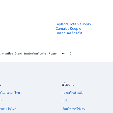
ลิ
Lapland Hotels Kuopio
ง
ลิ
Cumulus Kuopio
ก์
ง
ลิ
เบลลาเลครีสอร์ท
ม
ก์
ง
า
ม
ก์
ต
า
ม
ร
ต
า
น ควอปีออ
อพาร์ทเม้นท์พุยโจพร้อมที่จอดรถ
ฐ
ร
ต
า
ฐ
ร
น
า
ฐ
สำ
น
า
ห
สำ
น
รั
ห
สำ
บ
รั
ห
ง
นโยบาย
L
บ
รั
a
C
บ
ี่ยวในประเทศไทย
ความเป็นส่วนตัว
p
u
เ
l
m
บ
ทย
คุกกี้
a
u
ล
อากาศในไทย
เงื่อนไขการใช้งาน
n
l
ล