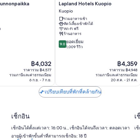
Lapland
Kunnonpaikka
Lapland Hotels Kuopio
Hotels
Kuopio
Kuopio
รวมอาหารเช้า
Kuopio
สัตว์เลี้ยงเข้าพักได้
า
Wi-Fi ฟรี
ร้านอาหาร
9.0
ยอดเยี่ยม
9.0
จาก
1,009 รีวิว
10,
ยอด
ราคา
ราคา
฿4,032
฿4,359
เยี่ยม,
ปัจจุบัน
ปัจจุบัน
1,009
ราคารวม ฿4,577
ราคารวม ฿4,948
คือ
คือ
รีวิว
รวมภาษีและค่าธรรมเนียม
รวมภาษีและค่าธรรมเนียม
฿4,032
฿4,359
6 ก.ย. - 7 ก.ย.
20 ส.ค. - 21 ส.ค.
เปรียบเทียบที่พักที่คล้ายกัน
เช็กอิน
เช
เช็กอินได้ตั้งแต่เวลา: 16:00 น., เช็กอินได้จนถึงเวลา: ตลอดเวลา
เช็
อายุผู้เข้าพักขั้นต่ำที่สามารถเช็กอิน: 18 ปี