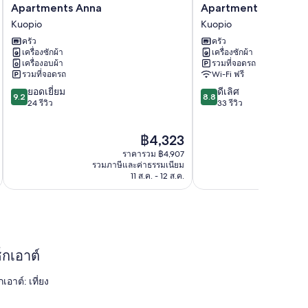
Apartments
Apartments
Apartments Anna
Apartments Huili
Anna
Huili
Kuopio
Kuopio
Kuopio
Kuopio
ครัว
ครัว
เครื่องซักผ้า
เครื่องซักผ้า
เครื่องอบผ้า
รวมที่จอดรถ
รวมที่จอดรถ
Wi-Fi ฟรี
9.2
8.8
ยอดเยี่ยม
ดีเลิศ
9.2
8.8
จาก
จาก
24 รีวิว
33 รีวิว
10,
10,
ยอด
ดี
ราคา
฿4,323
เยี่ยม,
เลิศ,
ปัจจุบัน
24
33
ราคารวม ฿4,907
คือ
รีวิว
รีวิว
รวมภาษีและค่าธรรมเนียม
รวมภาษ
฿4,323
11 ส.ค. - 12 ส.ค.
็กเอาต์
กเอาต์: เที่ยง