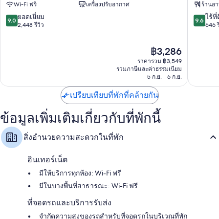
Wi-Fi ฟรี
เครื่องปรับอากาศ
ร้านอ
อร์
กัวลาลัม
ห้องน้ำพร้อมเรนชาวเวอร์และโถสุขภัณฑ์แบบบิเดต์
วิ
บูกิ
9.0
9.6
ยอดเยี่ยม
ไร้ที่
9.0
9.6
ส
ตบิน
จาก
จาก
2,448 รีวิว
646 ร
สมาร์ททีวี 50 นิ้ว พร้อม Netflix บริการสตรีมมิ่ง และ ช่องทีวีพรีเมียม
สวีท
ตัง
10,
10,
ตู้เสื้อผ้า, เครื่องชงกาแฟ/ชา และบริการทำความสะอาดทุกวัน
กัวลาลัมเปอร์
บูกิ
ยอด
ไร้
ราคา
฿3,286
บูกิ
ตบิน
เยี่ยม,
ที่
ปัจจุบัน
ตบิน
ตัง
2,448
ติ,
ราคารวม ฿3,549
คือ
ตัง
รีวิว
646
รวมภาษีและค่าธรรมเนียม
฿3,286
5 ก.ย. - 6 ก.ย.
รีวิว
เปรียบเทียบที่พักที่คล้ายกัน
ข้อมูลเพิ่มเติมเกี่ยวกับที่พักนี้
สิ่งอำนวยความสะดวกในที่พัก
อินเทอร์เน็ต
มีให้บริการทุกห้อง: Wi-Fi ฟรี
มีในบางพื้นที่สาธารณะ: Wi-Fi ฟรี
ที่จอดรถและบริการรับส่ง
จำกัดความสูงของรถสำหรับที่จอดรถในบริเวณที่พัก