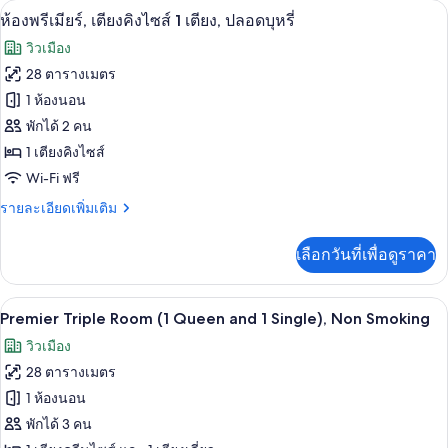
ห้องพรีเมียร์, เตียงคิงไซส์ 1 เตียง, ปลอดบ
เปิด
7
Premier
Non
ห้องพรีเมียร์, เตียงคิงไซส์ 1 เตียง, ปลอดบุหรี่
Room,
ภาพถ่าย
Smoking
วิวเมือง
1
ทั้งหมด
King
28 ตารางเมตร
Bed,
ของ
1 ห้องนอน
Non
Smoking
ห้อง
พักได้ 2 คน
1 เตียงคิงไซส์
พรีเมียร์,
Wi-Fi ฟรี
เตียง
ราย
รายละเอียดเพิ่มเติม
คิง
ละเอียด
ไซส์
เพิ่ม
เลือกวันที่เพื่อดูราคา
เติม
1
เกี่ยว
เตียง,
กับ
เครื่องนอนระดับพรีเมียม, เตียง Select C
เปิด
8
ห้อง
Premier Triple Room (1 Queen and 1 Single), Non Smoking
ปลอด
พรีเมียร์,
ภาพถ่าย
วิวเมือง
เตียง
บุหรี่
ทั้งหมด
คิง
28 ตารางเมตร
ไซส์
ของ
1 ห้องนอน
1
Premier
เตียง,
พักได้ 3 คน
ปลอด
Triple