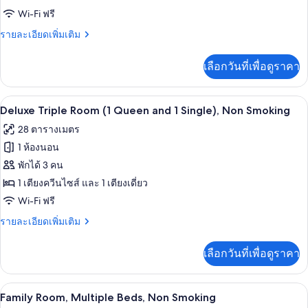
Room,
Wi-Fi ฟรี
1
ราย
รายละเอียดเพิ่มเติม
King
ละเอียด
Bed,
เพิ่ม
เลือกวันที่เพื่อดูราคา
เติม
Non
เกี่ยว
Smoking
กับ
เครื่องนอนระดับพรีเมียม, เตียง Select C
เปิด
6
Deluxe
Deluxe Triple Room (1 Queen and 1 Single), Non Smoking
Room,
ภาพถ่าย
28 ตารางเมตร
1
ทั้งหมด
King
1 ห้องนอน
Bed,
ของ
พักได้ 3 คน
Non
Deluxe
Smoking
1 เตียงควีนไซส์ และ 1 เตียงเดี่ยว
Triple
Wi-Fi ฟรี
Room
ราย
รายละเอียดเพิ่มเติม
(1
ละเอียด
Queen
เพิ่ม
เลือกวันที่เพื่อดูราคา
เติม
and
เกี่ยว
1
กับ
เครื่องนอนระดับพรีเมียม, เตียง Select C
เปิด
Single),
5
Deluxe
Family Room, Multiple Beds, Non Smoking
Triple