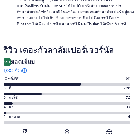
และPavilion Kuala Lumpur ได้ใน 10 นาที ส่วนเขตสงวนป่า
กัวลาลัมเปอร์ฟอร์เรสต์อีโคพาร์ค และหอคอยกัวลาลัมเปอร์ อยู่ห่าง
จากโรงแรมไปไม่เกิน 2 กม. สามารถเดินไปยังสถานี Bukit
Bintang ได้เพียง 4 นาที และสถานี Raja Chulan ได้เพียง 6 นาที
รีวิว เดอะกัวลาลัมเปอร์เจอร์นัล
รีวิว
ยอดเยี่ยม
9.0
1,002 รีวิว
10 - ดีเลิศ
611
คะแนน
10
8 - ดี
298
คะแนน
-
8
6 - พอใช้
72
คะแนน
ดี
-
6
เลิศ
4 - แย่
17
คะแนน
ดี
-
611
4
298
2 - แย่มาก
4
คะแนน
พอใช้
จาก
-
จาก
2
72
1002
แย่
1002
-
จาก