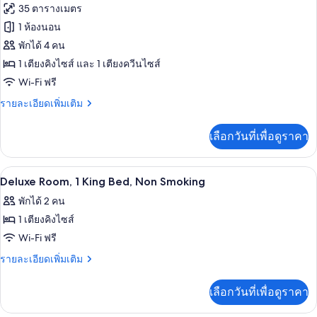
Non
ภาพถ่าย
35 ตารางเมตร
Room
Smoking
ทั้งหมด
(1
1 ห้องนอน
Queen
ของ
พักได้ 4 คน
and
Family
1
1 เตียงคิงไซส์ และ 1 เตียงควีนไซส์
Single),
Room,
Wi-Fi ฟรี
Non
Multiple
Smoking
ราย
รายละเอียดเพิ่มเติม
Beds,
ละเอียด
Non
เพิ่ม
เลือกวันที่เพื่อดูราคา
เติม
Smoking
เกี่ยว
กับ
เครื่องนอนระดับพรีเมียม, เตียง Select C
เปิด
4
Family
Deluxe Room, 1 King Bed, Non Smoking
Room,
ภาพถ่าย
พักได้ 2 คน
Multiple
ทั้งหมด
Beds,
1 เตียงคิงไซส์
Non
ของ
Wi-Fi ฟรี
Smoking
Deluxe
ราย
รายละเอียดเพิ่มเติม
Room,
ละเอียด
เพิ่ม
1
เลือกวันที่เพื่อดูราคา
เติม
King
เกี่ยว