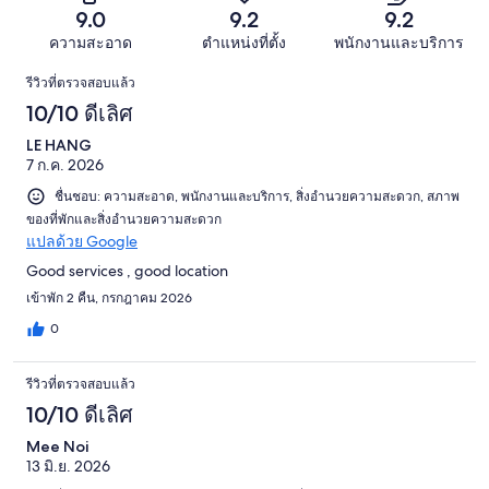
รีวิว
17
รีวิว
แย่
9.0
9.2
9.2
1002
จาก
มาก
รีวิว
ความสะอาด
ตำแหน่งที่ตั้ง
พนักงานและบริการ
1002
4
รีวิว
รีวิว
รีวิวที่ตรวจสอบแล้ว
จาก
10/10 ดีเลิศ
1002
รีวิว
LE HANG
7 ก.ค. 2026
ชื่นชอบ: ความสะอาด, พนักงานและบริการ, สิ่งอำนวยความสะดวก, สภาพ
ของที่พักและสิ่งอำนวยความสะดวก
แปลด้วย Google
Good services , good location
เข้าพัก 2 คืน, กรกฎาคม 2026
0
รีวิวที่ตรวจสอบแล้ว
10/10 ดีเลิศ
Mee Noi
13 มิ.ย. 2026