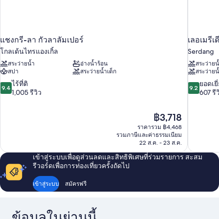
แชงกรี-ลา กัวลาลัมเปอร์
เลอเมรีเ
โกลเด้นไทรแองเกิ้ล
Serdang
สระว่ายน้ำ
อ่างน้ำร้อน
สระว่ายน
สปา
สระว่ายน้ำเด็ก
สระว่ายน้
9.4
9.2
ไร้ที่ติ
ยอดเยี
9.4
9.2
จาก
จาก
1,005 รีวิว
607 รีว
10,
10,
ไร้
ยอด
ราคา
฿3,718
ที่
เยี่ยม,
ปัจจุบัน
ติ,
607
ราคารวม ฿4,468
คือ
รวมภาษีและค่าธรรมเนียม
1,005
รีวิว
฿3,718
22 ส.ค. - 23 ส.ค.
รีวิว
เข้าสู่ระบบเพื่อดูส่วนลดและสิทธิพิเศษที่ร่วมรายการ สะสม
รีวอร์ดเพื่อการท่องเที่ยวครั้งถัดไป
เข้าสู่ระบบ
สมัครฟรี
ข้อมูลในย่านนี้