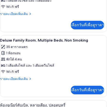
1 เตียงควีนไซส์ และ 1 เตียงเดี่ยว
บุหรี่
Room
Wi-Fi ฟรี
(1
ราย
รายละเอียดเพิ่มเติม
Queen
ละเอียด
and
เพิ่ม
เลือกวันที่เพื่อดูราคา
1
เติม
เกี่ยว
Single),
กับ
Non
เครื่องนอนระดับพรีเมียม, เตียง Select C
เปิด
6
Premier
Deluxe Family Room, Multiple Beds, Non Smoking
Smoking
Triple
ภาพถ่าย
35 ตารางเมตร
Room
ทั้งหมด
(1
1 ห้องนอน
Queen
ของ
พักได้ 4 คน
and
Deluxe
1
1 เตียงคิงไซส์ และ 1 เตียงควีนไซส์
Single),
Family
Wi-Fi ฟรี
Non
Room,
Smoking
ราย
รายละเอียดเพิ่มเติม
Multiple
ละเอียด
Beds,
เพิ่ม
เลือกวันที่เพื่อดูราคา
เติม
Non
เกี่ยว
Smoking
กับ
ห้องจูเนียร์ดับเบิล, หลายเตียง, ปลอดบุหร
เปิด
4
Deluxe
ห้องจูเนียร์ดับเบิล, หลายเตียง, ปลอดบุหรี่