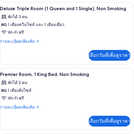
Bed,
กับ
เครื่องนอนระดับพรีเมียม, เตียง Select C
เปิด
5
Deluxe
Non
Deluxe Triple Room (1 Queen and 1 Single), Non Smoking
Room,
ภาพถ่าย
Smoking
พักได้ 3 คน
1
ทั้งหมด
King
1 เตียงควีนไซส์ และ 1 เตียงเดี่ยว
Bed,
ของ
Wi-Fi ฟรี
Non
Deluxe
Smoking
ราย
รายละเอียดเพิ่มเติม
Triple
ละเอียด
เพิ่ม
Room
เลือกวันที่เพื่อดูราคา
เติม
(1
เกี่ยว
Queen
กับ
เครื่องนอนระดับพรีเมียม, เตียง Select C
เปิด
7
Deluxe
and
Premier Room, 1 King Bed, Non Smoking
Triple
ภาพถ่าย
1
พักได้ 2 คน
Room
Single),
ทั้งหมด
(1
1 เตียงคิงไซส์
Non
Queen
ของ
Wi-Fi ฟรี
and
Smoking
Premier
1
ราย
รายละเอียดเพิ่มเติม
Single),
Room,
ละเอียด
Non
เพิ่ม
1
เลือกวันที่เพื่อดูราคา
Smoking
เติม
King
เกี่ยว
Bed,
กับ