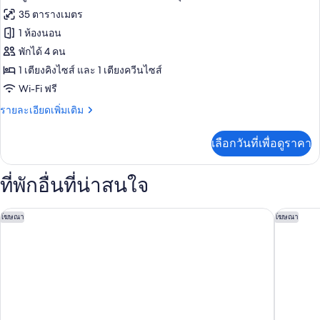
Family
ภาพถ่าย
35 ตารางเมตร
Room,
ทั้งหมด
Multiple
1 ห้องนอน
Beds,
ของ
พักได้ 4 คน
Non
Smoking
ห้อง
1 เตียงคิงไซส์ และ 1 เตียงควีนไซส์
Wi-Fi ฟรี
จู
ราย
รายละเอียดเพิ่มเติม
เนียร์
ละเอียด
ดับเบิล,
เพิ่ม
เลือกวันที่เพื่อดูราคา
เติม
หลาย
เกี่ยว
เตียง,
กับ
ที่พักอื่นที่น่าสนใจ
ห้อง
ปลอด
จู
เนียร์
บุหรี่
แชงกรี-ลา กัวลาลัมเปอร์
เลอเมรีเ
โฆษณา
โฆษณา
ดับเบิล,
หลาย
เตียง,
ปลอด
บุหรี่