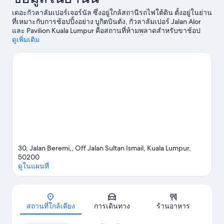
เดอะกัวลาลัมเปอร์เจอร์นัล ซึ่งอยู่ใกล้สถานีรถไฟใต้ดิน ตั้งอยู่ในย่าน
ที่เหมาะกับการช้อปปิ้งอย่าง บูกิตบินตัง, กัวลาลัมเปอร์ Jalan Alor
และ Pavilion Kuala Lumpur คือสถานที่ห้ามพลาดสำหรับขาช้อป
และถ้าอยากชมความงามของธรรมชาติในพื้นที่ ต้องไปที่ เขตสงวน
ดูเพิ่มเติม
ป่ากัวลาลัมเปอร์ฟอร์เรสต์อีโคพาร์ค และ อุทยานผีเสื้อ หอคอย
กัวลาลัมเปอร์ และ Petronas Twin Towers เป็นสถานที่แนะนำอีก
สองแห่งที่ไม่ควรพลาด
ดูคู่มือท่องเที่ยว กัวลาลัมเปอร์
30, Jalan Beremi,, Off Jalan Sultan Ismail, Kuala Lumpur,
50200
ดูในแผนที่
แผนที่
สถานที่ใกล้เคียง
การเดินทาง
ร้านอาหาร