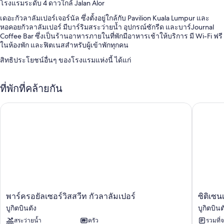
โรงแรมระดับ 4 ดาวใกล้ Jalan Alor
เดอะกัวลาลัมเปอร์เจอร์นัล ซึ่งตั้งอยู่ใกล้กับ Pavilion Kuala Lumpur และ
หอคอยกัวลาลัมเปอร์ มีบาร์ริมสระว่ายน้ำ อุปกรณ์ซักรีด และบาร์Journal
Coffee Bar ซึ่งเป็นร้านอาหารภายในที่พักมีอาหารเช้าให้บริการ มี Wi-Fi ฟรี
ในห้องพัก และฟิตเนสสำหรับผู้เข้าพักทุกคน
สิทธิประโยชน์อื่นๆ ของโรงแรมแห่งนี้ ได้แก่
สระว่ายน้ำกลางแจ้งพร้อมด้วยเก้าอี้อาบแดด
ที่พักที่คล้ายกัน
อาหารเช้าแบบบุฟเฟต์ (มีค่าบริการ), ที่จอดรถ (คิดค่าบริการ) และ
พนักงานที่พูดได้หลายภาษา
พาร์ครอยัลเซอร์วิสสวีท กัวลาลัมเปอร์
ซิติเซนเอ
ที่พักปลอดบุหรี่, 3 ห้องประชุม และฝ่ายต้อนรับ 24 ชั่วโมง
ห้องจัดเลี้ยง และที่ฝากกระเป๋าเดินทาง
ผู้เข้าพักต่างชื่นชอบสระว่ายน้ำ พนักงานที่ให้ความช่วยเหลือที่ดี และ
ระยะทางที่ใกล้แหล่งช้อปปิ้ง
สิ่งอำนวยความสะดวกในห้องพัก
ห้องพักทั้งหมด 121 ห้องเป็นห้องที่ตกแต่งพิเศษโดยเฉพาะ ซึ่งมาพร้อมความ
สะดวกสบาย เช่น เครื่องนอนระดับพรีเมียม และตัวเลือกหมอนชนิดต่างๆ
พาร์
ซิ
พาร์ครอยัลเซอร์วิสสวีท กัวลาลัมเปอร์
ซิติเซน
พร้อมด้วยสิทธิพิเศษอย่าง ตู้นิรภัยที่เก็บแล็ปท็อปได้ และพื้นที่ทำงานแบบใช้
ค
ติ
แล็ปท็อป ผู้เข้าพักต่างประทับใจห้องพักที่สะอาดของที่พัก
บูกิตบินตัง
บูกิตบินต
รอยัล
เซน
สระว่ายน้ำ
ครัว
รวมที่
เซ
เอ็ม
สิ่งอำนวยความสะดวกอื่นๆ ภายในห้องพักได้แก่