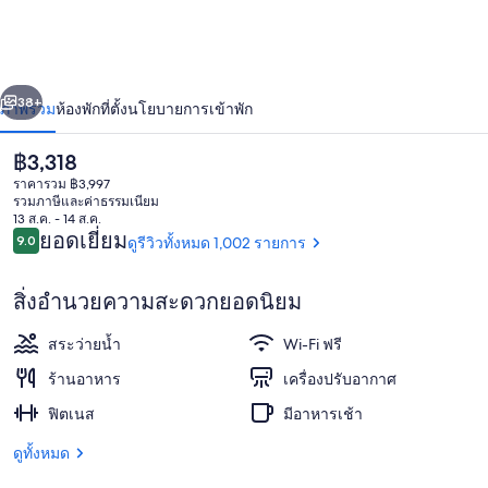
เจ
อร์นัล
่อน
ถัดไป
น้า
38+
ภาพรวม
ห้องพัก
ที่ตั้ง
นโยบายการเข้าพัก
ราคา
฿3,318
ปัจจุบัน
ราคารวม ฿3,997
฿3,318
รวมภาษีและค่าธรรมเนียม
13 ส.ค. - 14 ส.ค.
รีวิว
ยอดเยี่ยม
9.0
ดูรีวิวทั้งหมด 1,002 รายการ
9.0 จาก 10
สิ่งอำนวยความสะดวกยอดนิยม
บริเวณภายนอก
สระว่ายน้ำ
Wi-Fi ฟรี
ร้านอาหาร
เครื่องปรับอากาศ
ฟิตเนส
มีอาหารเช้า
ดูทั้งหมด