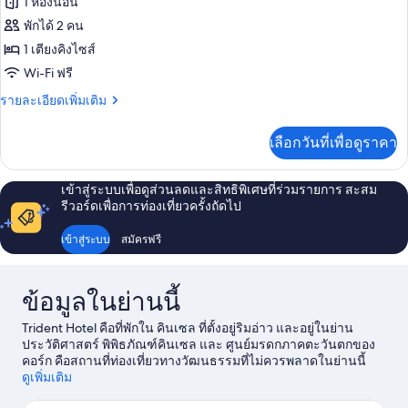
1 ห้องนอน
สิ
ทั้งหมด
กดับเบิล
พักได้ 2 คน
ของ
1 เตียงคิงไซส์
ห้อง
Wi-Fi ฟรี
พัก
ราย
รายละเอียดเพิ่มเติม
ละเอียด
เพิ่ม
เลือกวันที่เพื่อดูราคา
เติม
เกี่ยว
กับ
เข้าสู่ระบบเพื่อดูส่วนลดและสิทธิพิเศษที่ร่วมรายการ สะสม
ห้อง
รีวอร์ดเพื่อการท่องเที่ยวครั้งถัดไป
พัก
เข้าสู่ระบบ
สมัครฟรี
ข้อมูลในย่านนี้
Trident Hotel คือที่พักใน คินเซล ที่ตั้งอยู่ริมอ่าว และอยู่ในย่าน
ประวัติศาสตร์ พิพิธภัณฑ์คินเซล และ ศูนย์มรดกภาคตะวันตกของ
คอร์ก คือสถานที่ท่องเที่ยวทางวัฒนธรรมที่ไม่ควรพลาดในย่านนี้
ส่วนสถานที่สำหรับนักเดินทางที่ชอบทำกิจกรรมคือ คินเซลล์กอล์ฟ
ดูเพิ่มเติม
คลับ และ ลิงค์กอล์ฟ Old Head ปราสาท Desmond และ ป้อม