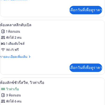
รี่
ละเอียด
ดับเบิล,
เพิ่ม
เลือกวันที่เพื่อดูราคา
เติม
ระเบียง
เกี่ยว
กับ
ห้องคลาสสิกดับเบิล | Wi-Fi ฟรี, ผ้าปูที่น
เปิด
2
ห้อง
ห้องคลาสสิกดับเบิล
ลัก
ภาพถ่าย
1 ห้องนอน
ซ์ชัว
ทั้งหมด
รี่
พักได้ 2 คน
ดับเบิล,
ของ
1 เตียงคิงไซส์
ระเบียง
ห้อง
Wi-Fi ฟรี
คลาส
ราย
รายละเอียดเพิ่มเติม
ละเอียด
สิ
เพิ่ม
เลือกวันที่เพื่อดูราคา
เติม
กดับเบิล
เกี่ยว
กับ
ห้องลักซ์ชัวรี่สวีท, วิวท่าเรือ | บริเวณนั่ง
เปิด
6
ห้อง
ห้องลักซ์ชัวรี่สวีท, วิวท่าเรือ
คลาส
ภาพถ่าย
วิวท่าเรือ
สิ
ทั้งหมด
กดับเบิล
3 ห้องนอน
ของ
พักได้ 6 คน