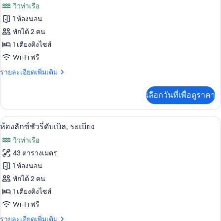
ภาพถ่าย
วิวท่าเรือ
เนียร์
ทั้งหมด
ดับเบิล
1 ห้องนอน
หรือ
ของ
พักได้ 2 คน
ทวิ
น
ห้อง
1 เตียงคิงไซส์
Wi-Fi ฟรี
ซิก
ราย
รายละเอียดเพิ่มเติม
เนเจอร์
ละเอียด
ดับเบิล
เพิ่ม
เลือกวันที่เพื่อดูราคา
เติม
หรือ
เกี่ยว
ทวิน,
กับ
ห้องลักซ์ชัวรี่ดับเบิล, ระเบียง | ห้องนั่งเล
เปิด
2
ห้อง
ห้องลักซ์ชัวรี่ดับเบิล, ระเบียง
ระเบียง
ซิก
ภาพถ่าย
วิวท่าเรือ
เนเจอร์
ทั้งหมด
ดับเบิล
43 ตารางเมตร
หรือ
ของ
1 ห้องนอน
ทวิ
น,
ห้อง
พักได้ 2 คน
ระเบียง
1 เตียงคิงไซส์
ลัก
Wi-Fi ฟรี
ซ์ชัว
ราย
รายละเอียดเพิ่มเติม