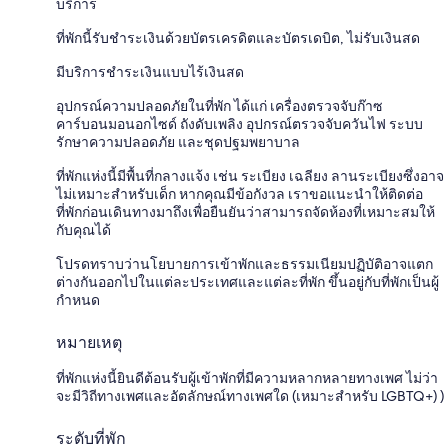
บริการ
ที่พักนี้รับชำระเงินด้วยบัตรเครดิตและบัตรเดบิต, ไม่รับเงินสด
มีบริการชำระเงินแบบไร้เงินสด
อุปกรณ์ความปลอดภัยในที่พัก ได้แก่ เครื่องตรวจจับก๊าซ
คาร์บอนมอนอกไซด์ ถังดับเพลิง อุปกรณ์ตรวจจับควันไฟ ระบบ
รักษาความปลอดภัย และชุดปฐมพยาบาล
ที่พักแห่งนี้มีพื้นที่กลางแจ้ง เช่น ระเบียง เฉลียง ลานระเบียงซึ่งอาจ
ไม่เหมาะสำหรับเด็ก หากคุณมีข้อกังวล เราขอแนะนำให้ติดต่อ
ที่พักก่อนเดินทางมาถึงเพื่อยืนยันว่าสามารถจัดห้องที่เหมาะสมให้
กับคุณได้
โปรดทราบว่านโยบายการเข้าพักและธรรมเนียมปฏิบัติอาจแตก
ต่างกันออกไปในแต่ละประเทศและแต่ละที่พัก ขึ้นอยู่กับที่พักเป็นผู้
กำหนด
หมายเหตุ
ที่พักแห่งนี้ยินดีต้อนรับผู้เข้าพักที่มีความหลากหลายทางเพศ ไม่ว่า
จะมีวิถีทางเพศและอัตลักษณ์ทางเพศใด (เหมาะสำหรับ LGBTQ+) )
ระดับที่พัก