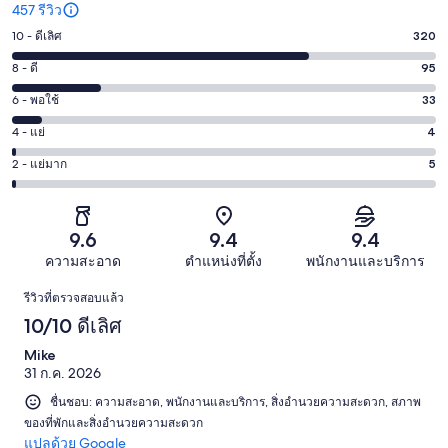
457 รีวิว
10 - ดีเลิศ
320
คะแนน
10
8 - ดี
95
คะแนน
-
8
6 - พอใช้
33
คะแนน
ดี
-
6
เลิศ
4 - แย่
4
คะแนน
ดี
-
320
4
95
2 - แย่มาก
5
คะแนน
พอใช้
จาก
-
จาก
2
33
457
แย่
457
-
จาก
รีวิว
4
รีวิว
แย่
9.6
9.4
9.4
457
จาก
มาก
รีวิว
ความสะอาด
ตำแหน่งที่ตั้ง
พนักงานและบริการ
457
5
รีวิว
รีวิว
รีวิวที่ตรวจสอบแล้ว
จาก
10/10 ดีเลิศ
457
รีวิว
Mike
31 ก.ค. 2026
ชื่นชอบ: ความสะอาด, พนักงานและบริการ, สิ่งอำนวยความสะดวก, สภาพ
ของที่พักและสิ่งอำนวยความสะดวก
แปลด้วย Google