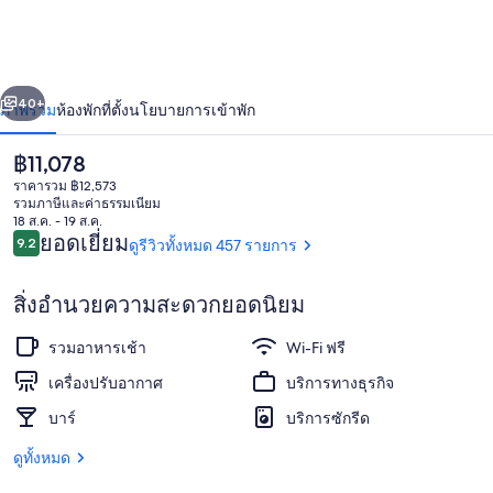
่อน
ถัดไป
น้า
40+
ภาพรวม
ห้องพัก
ที่ตั้ง
นโยบายการเข้าพัก
ราคา
฿11,078
ปัจจุบัน
ราคารวม ฿12,573
฿11,078
รวมภาษีและค่าธรรมเนียม
18 ส.ค. - 19 ส.ค.
รีวิว
ยอดเยี่ยม
9.2
ดูรีวิวทั้งหมด 457 รายการ
9.2 จาก 10
สิ่งอำนวยความสะดวกยอดนิยม
บริเวณภายนอก
รวมอาหารเช้า
Wi-Fi ฟรี
เครื่องปรับอากาศ
บริการทางธุรกิจ
บาร์
บริการซักรีด
ดูทั้งหมด