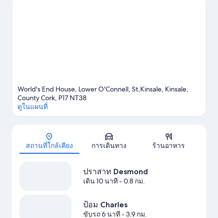
James เป็นสถานที่แนะนำอีกสองแห่งที่ไม่ควรพลาด เปิดโลกแห่ง
ความสนุกไปกับกิจกรรมทางน้ำมากมาย ไม่ว่าจะเป็นเล่นเรือใบ หรือ
จะเลือกกิจกรรมกลางแจ้งอื่นๆ เช่น การขี่ม้าและเส้นทางเดินเขา/ขี่
จักรยานก็สนุกไม่แพ้กัน
ดูคู่มือท่องเที่ยว คินเซล
World's End House, Lower O'Connell, St,Kinsale, Kinsale,
County Cork, P17 NT38
ดูในแผนที่
แผนที่
สถานที่ใกล้เคียง
การเดินทาง
ร้านอาหาร
ปราสาท Desmond
เดิน 10 นาที
- 0.8 กม.
ป้อม Charles
ขับรถ 6 นาที
- 3.9 กม.