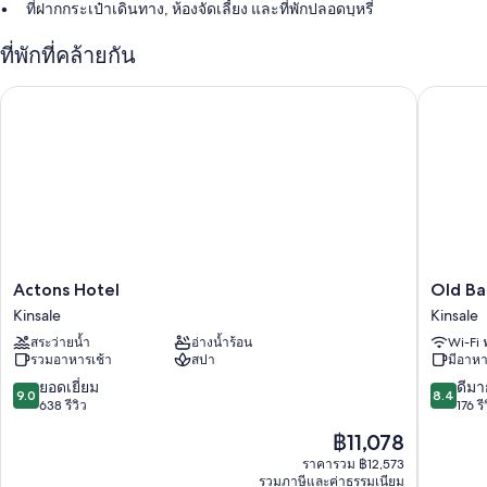
ที่ฝากกระเป๋าเดินทาง, ห้องจัดเลี้ยง และที่พักปลอดบุหรี่
บริการคอนเซียร์จ, ฝ่ายต้อนรับ 24 ชั่วโมง และ4 ห้องประชุม
ที่พักที่คล้ายกัน
กล่องนิรภัยที่ฝ่ายต้อนรับ, บริการจัดงานแต่งงาน และตู้ขายของ
อัตโนมัติ
Actons Hotel
Old Bank
ผู้เข้าพักต่างประทับใจพนักงานที่ให้ความช่วยเหลือที่ดี
สิ่งอำนวยความสะดวกในห้องพัก
ห้องพักทั้ง 75 ห้องขึ้นชื่อเรื่องสิทธิพิเศษ เช่น เครื่องปรับอากาศ และเสื้อคลุม
อาบน้ำ พร้อมด้วยสิ่งอำนวยความสะดวกอย่าง บริการ Wi-Fi ฟรี และน้ำดื่ม
บรรจุขวดฟรี
สิ่งอำนวยความสะดวกเพิ่มเติมได้แก่
Actons
Old
Actons Hotel
Old Ba
3 ห้องน้ำพร้อมฝักบัวในอ่างอาบน้ำและของใช้ในห้องน้ำฟรี
Hotel
Bank
Kinsale
Kinsale
ทีวีพร้อม ช่องเคเบิล
Kinsale
House
สระว่ายน้ำ
อ่างน้ำร้อน
Wi-Fi 
Kinsale
ตู้เสื้อผ้า, กาต้มน้ำไฟฟ้า และบริการทำความสะอาดทุกวัน
รวมอาหารเช้า
สปา
มีอาหา
Kinsale
9.0
8.4
ยอดเยี่ยม
ดีมา
9.0
8.4
จาก
จาก
638 รีวิว
176 รี
10,
10,
ราคา
฿11,078
ยอด
ดี
ปัจจุบัน
เยี่ยม,
มาก,
ราคารวม ฿12,573
คือ
รวมภาษีและค่าธรรมเนียม
638
176