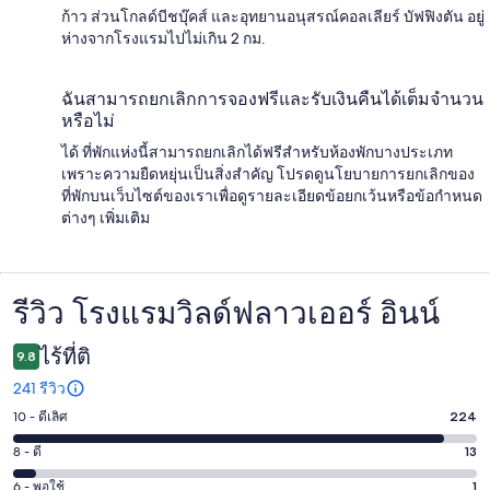
ก้าว ส่วนโกลด์บีชบุ๊คส์ และอุทยานอนุสรณ์คอลเลียร์ บัฟฟิงตัน อยู่
ห่างจากโรงแรมไปไม่เกิน 2 กม.
ฉันสามารถยกเลิกการจองฟรีและรับเงินคืนได้เต็มจำนวน
หรือไม่
ได้ ที่พักแห่งนี้สามารถยกเลิกได้ฟรีสำหรับห้องพักบางประเภท
เพราะความยืดหยุ่นเป็นสิ่งสำคัญ โปรดดูนโยบายการยกเลิกของ
ที่พักบนเว็บไซต์ของเราเพื่อดูรายละเอียดข้อยกเว้นหรือข้อกำหนด
ต่างๆ เพิ่มเติม
รีวิว โรงแรมวิลด์ฟลาวเออร์ อินน์
รีวิว
ไร้ที่ติ
9.8
241 รีวิว
10 - ดีเลิศ
224
คะแนน
10
8 - ดี
13
คะแนน
-
8
6 - พอใช้
1