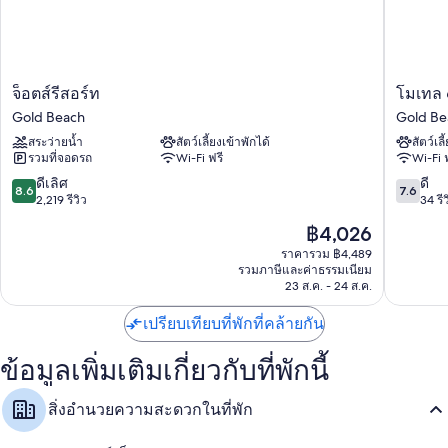
ผ้าม่านกันแสง ห้องเก็บเสียง และมุ้งหน้าต่าง
สมาร์ททีวี 50 นิ้ว พร้อม ช่องดิจิตอล
เครื่องชงกาแฟ/ชา, เครื่องทำความร้อน และบริการทำความสะอาด
จ็อตส์
โม
จ็อตส์รีสอร์ท
โมเทล 
รีสอร์ท
เทล
Gold Beach
Gold Be
Gold
6
สระว่ายน้ำ
สัตว์เลี้ยงเข้าพักได้
สัตว์เลี
Beach
โกลด์
รวมที่จอดรถ
Wi-Fi ฟรี
Wi-Fi 
บีช,
โอ
8.6
7.6
ดีเลิศ
ดี
8.6
7.6
เร
จาก
จาก
2,219 รีวิว
34 รีว
กอน
10,
10,
ราคา
฿4,026
Gold
ดี
ดี,
ปัจจุบัน
Beach
เลิศ,
34
ราคารวม ฿4,489
คือ
รวมภาษีและค่าธรรมเนียม
2,219
รีวิว
฿4,026
23 ส.ค. - 24 ส.ค.
รีวิว
เปรียบเทียบที่พักที่คล้ายกัน
ข้อมูลเพิ่มเติมเกี่ยวกับที่พักนี้
สิ่งอำนวยความสะดวกในที่พัก