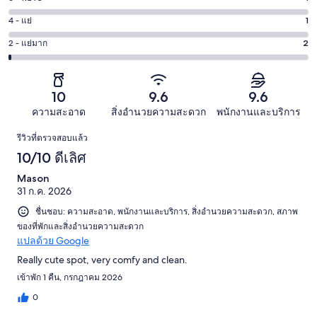
คะแนน
ดี
-
6
เลิศ
4 - แย่
1
คะแนน
ดี
-
224
4
13
2 - แย่มาก
2
คะแนน
พอใช้
จาก
-
จาก
2
1
241
แย่
241
-
จาก
รีวิว
1
รีวิว
แย่
10
9.6
9.6
241
จาก
มาก
รีวิว
ความสะอาด
สิ่งอำนวยความสะดวก
พนักงานและบริการ
241
2
รีวิว
รีวิว
รีวิวที่ตรวจสอบแล้ว
จาก
10/10 ดีเลิศ
241
รีวิว
Mason
31 ก.ค. 2026
ชื่นชอบ: ความสะอาด, พนักงานและบริการ, สิ่งอำนวยความสะดวก, สภาพ
ของที่พักและสิ่งอำนวยความสะดวก
แปลด้วย Google
Really cute spot, very comfy and clean.
เข้าพัก 1 คืน, กรกฎาคม 2026
0