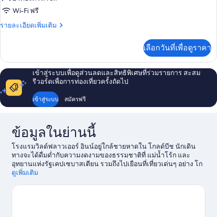
ห้อง
Wi-Fi ฟรี
พัก
ราย
รายละเอียดเพิ่มเติม
ละเอียด
เพิ่ม
เลือกวันที่เพื่อดูราคา
เติม
เกี่ยว
กับ
เข้าสู่ระบบเพื่อดูส่วนลดและสิทธิพิเศษที่ร่วมรายการ สะสม
ห้อง
รีวอร์ดเพื่อการท่องเที่ยวครั้งถัดไป
พัก
เข้าสู่ระบบ
สมัครฟรี
ข้อมูลในย่านนี้
โรงแรมวิลด์ฟลาวเออร์ อินน์อยู่ใกล้ชายหาดใน โกลด์บีช นักเดิน
ทางจะได้ดื่มด่ำกับความงดงามของธรรมชาติที่ แม่น้ำโร้ก และ
อุทยานแห่งรัฐเคปเซบาสเตียน รวมถึงไปเยือนที่เที่ยวเด่นๆ อย่าง โก
ลด์บีชบุ๊คส์ และ สวนก่อนประวัติศาสตร์ จดไว้ว่าต้องไม่พลาดกิจกร
ดูเพิ่มเติม
รมเอาท์ดอร์มันส์ๆ อย่างจักรยานภูเขา, เส้นทางเดินเขา/ขี่จักรยาน
และการล่าสัตว์ หรือจะใช้บริการจักรยานให้เช่าแล้วออกไปสำรวจ
โกลด์บีช ได้อย่างอิสระด้วยตัวเอง
ดูคู่มือท่องเที่ยว โกลด์บีช