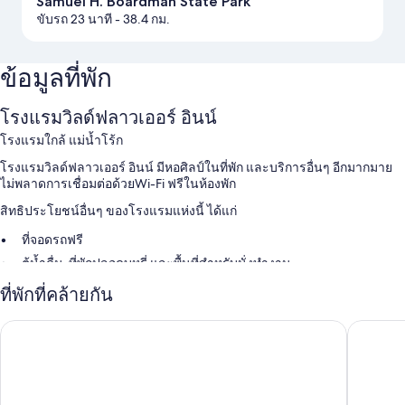
Samuel H. Boardman State Park
ขับรถ 23 นาที
- 38.4 กม.
ข้อมูลที่พัก
โรงแรมวิลด์ฟลาวเออร์ อินน์
โรงแรมใกล้ แม่น้ำโร้ก
โรงแรมวิลด์ฟลาวเออร์ อินน์ มีหอศิลป์ในที่พัก และบริการอื่นๆ อีกมากมาย
ไม่พลาดการเชื่อมต่อด้วยWi-Fi ฟรีในห้องพัก
สิทธิประโยชน์อื่นๆ ของโรงแรมแห่งนี้ ได้แก่
ที่จอดรถฟรี
ตู้น้ำดื่ม, ที่พักปลอดบุหรี่ และพื้นที่สำหรับนั่งทำงาน
ที่พักที่คล้ายกัน
สิ่งอำนวยความสะดวกในห้องพัก
ห้องพักทั้งหมดที่ โรงแรมวิลด์ฟลาวเออร์ อินน์ มีจุดเด่นด้านความสะดวก
จ็อตส์รีสอร์ท
โมเทล 6 
สบาย เช่น เครื่องนอนระดับพรีเมียม และเครื่องปรับอากาศ พร้อมด้วยสิ่ง
อำนวยความสะดวกอย่าง บริการ Wi-Fi ฟรี และห้องเก็บเสียง ผู้เข้าพักต่าง
รีวิวว่าประทับใจห้องพักที่สะอาดของที่พักแห่งนี้
สิ่งอำนวยความสะดวกอื่นๆ ได้แก่