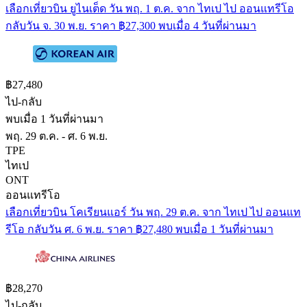
เลือกเที่ยวบิน ยูไนเต็ด วัน พฤ. 1 ต.ค. จาก ไทเป ไป ออนแทรีโอ
กลับวัน จ. 30 พ.ย. ราคา ฿27,300 พบเมื่อ 4 วันที่ผ่านมา
฿27,480
ไป-กลับ
พบเมื่อ 1 วันที่ผ่านมา
พฤ. 29 ต.ค. - ศ. 6 พ.ย.
TPE
ไทเป
ONT
ออนแทรีโอ
เลือกเที่ยวบิน โคเรียนแอร์ วัน พฤ. 29 ต.ค. จาก ไทเป ไป ออนแท
รีโอ กลับวัน ศ. 6 พ.ย. ราคา ฿27,480 พบเมื่อ 1 วันที่ผ่านมา
฿28,270
ไป-กลับ