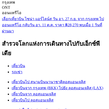
กรุงเทพ
ONT
ออนแทรีโอ
เลือกเที่ยวบิน ไชน่า แอร์ไลน์ส วัน อา. 27 ก.ย. จาก กรุงเทพ ไป
ออนแทรีโอ กลับวัน อา. 11 ต.ค. ราคา ฿28,270 พบเมื่อ 1 วันที่
ผ่านมา
สำรวจโลกแห่งการเดินทางไปกับเอ็กซ์พี
เดีย
เที่ยวบิน
รถเช่า
เที่ยวบินไป สนามบินนานาชาติลอสแอนเจลิส
เที่ยวบินจาก กรุงเทพ (BKK) ไปยัง ลอสแอนเจลิส (LAX)
เที่ยวบินจาก ลอสแอนเจลิส
เที่ยวบินไป ลอสแอนเจลิส