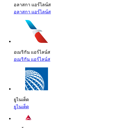
อลาสกา แอร์ไลน์ส
อลาสกา แอร์ไลน์ส
อเมริกัน แอร์ไลน์ส
อเมริกัน แอร์ไลน์ส
ยูไนเต็ด
ยูไนเต็ด