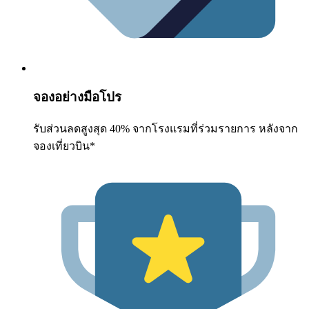
จองอย่างมือโปร
รับส่วนลดสูงสุด 40% จากโรงแรมที่ร่วมรายการ หลังจาก
จองเที่ยวบิน*