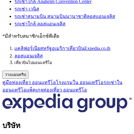
รถเช่าใกล้ Anaheim Convention Center
รถเช่า เวนิส
รถเช่าสนามบิน สนามบินนานาชาติลอสแอนเจลิส
รถเช่าใกล้ ลอสแอนเจลิส
*มีสำหรับสมาชิกเอ็กซ์พีเดีย
แคลิฟอร์เนีย
สหรัฐอเมริกา
เที่ยวบิน
Expedia.co.th
ลอสแอนเจลิส
เที่ยวบินไปออนแทรีโอ
วางแผนทริป
คู่มือท่องเที่ยว ออนแทรีโอ
โรงแรมใน ออนแทรีโอ
รถเช่าใน
ออนแทรีโอ
แพ็คเกจท่องเที่ยว ออนแทรีโอ
บริษัท