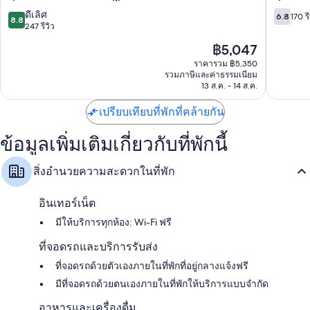
&
Spa
8.8
6.8
ดีเลิศ
6.8
170 รี
8.8
Ovar
จาก
จาก
247 รีวิว
10,
10,
ราคา
฿5,047
ดี
170
ปัจจุบัน
เลิศ,
รีวิว
ราคารวม ฿5,350
คือ
รวมภาษีและค่าธรรมเนียม
247
฿5,047
13 ส.ค. - 14 ส.ค.
รีวิว
เปรียบเทียบที่พักที่คล้ายกัน
ข้อมูลเพิ่มเติมเกี่ยวกับที่พักนี้
สิ่งอำนวยความสะดวกในที่พัก
อินเทอร์เน็ต
มีให้บริการทุกห้อง: Wi-Fi ฟรี
ที่จอดรถและบริการรับส่ง
ที่จอดรถด้วยตัวเองภายในที่พักที่อยู่กลางแจ้งฟรี
มีที่จอดรถด้วยตนเองภายในที่พักให้บริการแบบจำกัด
อาหารและเครื่องดื่ม