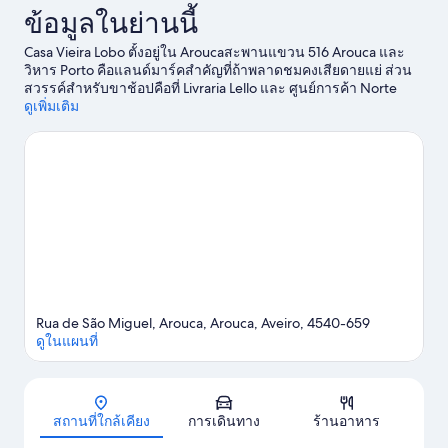
ข้อมูลในย่านนี้
Casa Vieira Lobo ตั้งอยู่ใน Aroucaสะพานแขวน 516 Arouca และ
วิหาร Porto คือแลนด์มาร์คสำคัญที่ถ้าพลาดชมคงเสียดายแย่ ส่วน
สวรรค์สำหรับขาช้อปคือที่ Livraria Lello และ ศูนย์การค้า Norte
ศาลาว่าการ Porto และ ศูนย์ประวัติศาสตร์ปอร์โต เป็นสถานที่
ดูเพิ่มเติม
แนะนำอีกสองแห่งที่ไม่ควรพลาด
ดูคู่มือท่องเที่ยว Arouca
ดูบีแอนด์บีเพิ่มเติมใน Arouca
Rua de São Miguel, Arouca, Arouca, Aveiro, 4540-659
ดูในแผนที่
แผนที่
สถานที่ใกล้เคียง
การเดินทาง
ร้านอาหาร