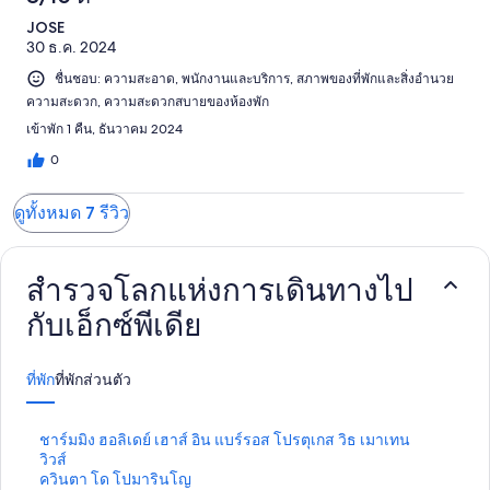
JOSE
30 ธ.ค. 2024
ชื่นชอบ: ความสะอาด, พนักงานและบริการ, สภาพของที่พักและสิ่งอำนวย
ความสะดวก, ความสะดวกสบายของห้องพัก
เข้าพัก 1 คืน, ธันวาคม 2024
0
ดูทั้งหมด 7 รีวิว
สำรวจโลกแห่งการเดินทางไป
กับเอ็กซ์พีเดีย
ที่พัก
ที่พักส่วนตัว
ลิ
ชาร์มมิง ฮอลิเดย์ เฮาส์ อิน แบร์รอส โปรตุเกส วิธ เมาเทน
ง
วิวส์
ก์
ลิ
ควินตา โด โปมารินโญ