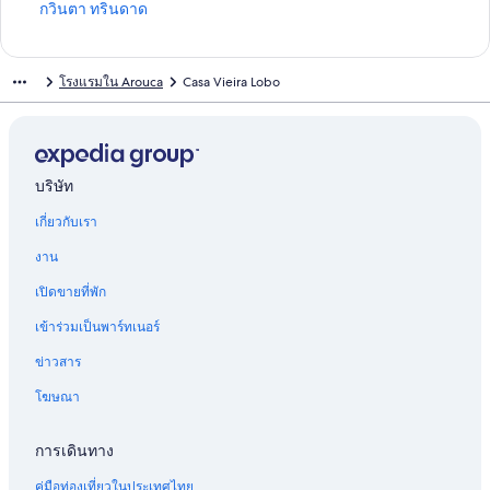
ม
ง
ลิ
กวินตา ทรินดาด
า
ก์
ง
ต
ม
ก์
ร
า
ม
โรงแรมใน Arouca
Casa Vieira Lobo
ฐ
ต
า
า
ร
ต
น
ฐ
ร
สำ
า
ฐ
ห
น
า
รั
สำ
น
บริษัท
บ
ห
สำ
เกี่ยวกับเรา
ช
รั
ห
า
บ
รั
งาน
ร์
ค
บ
ม
วิ
ก
เปิดขายที่พัก
มิ
น
วิ
ง
ต
น
เข้าร่วมเป็นพาร์ทเนอร์
ฮ
า
ต
อ
โ
า
ข่าวสาร
ลิ
ด
ท
โฆษณา
เ
โ
ริ
ด
ป
น
ย์
ม
ด
การเดินทาง
เ
า
า
ฮ
ริ
ด
คู่มือท่องเที่ยวในประเทศไทย