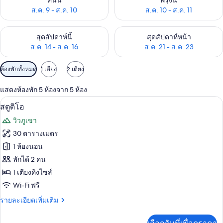
คืนนี้
พรุ่งนี้
ส.ค. 9 - ส.ค. 10
ส.ค. 10 - ส.ค. 11
ตรวจสอบจำนวนห้องพักว่างในสุดสัปดาห์นี้ ส.ค. 14 - ส.ค. 16
ตรวจสอบจำนวนห้องพักว่างในสุดส
สุดสัปดาห์นี้
สุดสัปดาห์หน้า
ส.ค. 14 - ส.ค. 16
ส.ค. 21 - ส.ค. 23
ตัว
ห้องพักทั้งหมด
1 เตียง
2 เตียง
กรอง
แสดงห้องพัก 5 ห้องจาก 5 ห้อง
ที่
สตูดิโอ | ห้องเก็บเสียง, Wi-Fi ฟรี, ห้อ
เปิด
มี
6
สตูดิโอ
ให้
ภาพถ่าย
วิวภูเขา
สำหรับ
ทั้งหมด
30 ตารางเมตร
ห้อง
ของ
1 ห้องนอน
พัก
สตู
พักได้ 2 คน
1 เตียงคิงไซส์
ดิโอ
Wi-Fi ฟรี
ราย
รายละเอียดเพิ่มเติม
ละเอียด
เพิ่ม