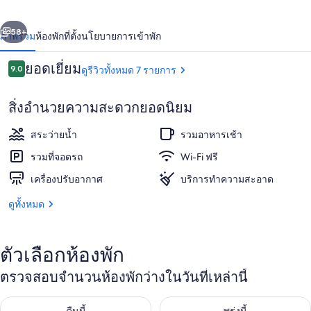
่อน
ถัดไป
น้า
58+
ภาพรวม
ห้องพัก
ที่ตั้ง
นโยบายการเข้าพัก
รีวิว
ยอดเยี่ยม
9.0
ดูรีวิวทั้งหมด 7 รายการ
9.0 จาก 10
สิ่งอำนวยความสะดวกยอดนิยม
สระว่ายน้ำ
รวมอาหารเช้า
รวมที่จอดรถ
Wi-Fi ฟรี
เครื่องปรับอากาศ
บริการทำความสะอาด
บริเวณภายนอก
ดูทั้งหมด
ตัวเลือกห้องพัก
ตรวจสอบจำนวนห้องพักว่างในวันที่เหล่านี้
ตรวจสอบจำนวนห้องพักว่างในคืนนี้ ส.ค. 9 - ส.ค. 10
ตรวจสอบจำนวนห้องพักว่างในพรุ่ง