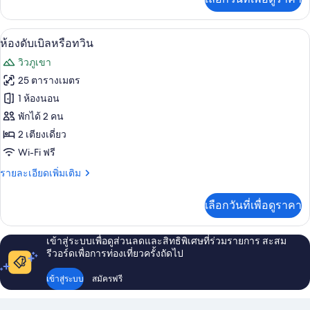
เติม
เกี่ยว
กับ
ห้องดับเบิลหรือทวิน | ห้องเก็บเสียง, Wi
เปิด
7
ห้อง
ห้องดับเบิลหรือทวิน
ดับเบิล
ภาพถ่าย
วิวภูเขา
หรือ
ทั้งหมด
ทวิ
25 ตารางเมตร
น
ของ
1 ห้องนอน
(1)
ห้อง
พักได้ 2 คน
2 เตียงเดี่ยว
ดับเบิล
Wi-Fi ฟรี
หรือ
ราย
รายละเอียดเพิ่มเติม
ทวิน
ละเอียด
เพิ่ม
เลือกวันที่เพื่อดูราคา
เติม
เกี่ยว
กับ
เข้าสู่ระบบเพื่อดูส่วนลดและสิทธิพิเศษที่ร่วมรายการ สะสม
ห้อง
รีวอร์ดเพื่อการท่องเที่ยวครั้งถัดไป
ดับเบิล
หรือ
เข้าสู่ระบบ
สมัครฟรี
ทวิ
น