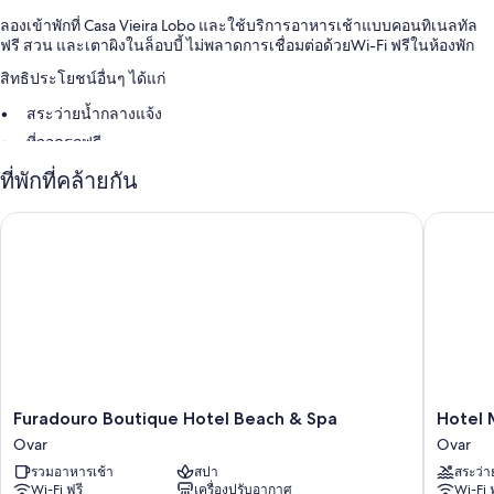
ลองเข้าพักที่ Casa Vieira Lobo และใช้บริการอาหารเช้าแบบคอนทิเนลทัล
ฟรี สวน และเตาผิงในล็อบบี้ ไม่พลาดการเชื่อมต่อด้วยWi-Fi ฟรีในห้องพัก
สิทธิประโยชน์อื่นๆ ได้แก่
สระว่ายน้ำกลางแจ้ง
ที่จอดรถฟรี
เฟอร์นิเจอร์กลางแจ้ง, ทีวีในล็อบบี้ และบริการจองทัวร์/ตั๋ว
ที่พักที่คล้ายกัน
สิ่งอำนวยความสะดวกในห้องพัก
Furadouro Boutique Hotel Beach & Spa
Hotel Me
ที่พักมีห้องพักทั้งหมดที่ตกแต่งพิเศษโดยเฉพาะและมีจุดเด่นด้านสิ่งที่น่า
ประทับใจ เช่น ระเบียงพร้อมเฟอร์นิเจอร์ และเครื่องปรับอากาศ รวมถึงสิ่ง
อำนวยความสะดวกอย่าง บริการ Wi-Fi ฟรี และห้องเก็บเสียง
สิ่งอำนวยความสะดวกเพิ่มเติมภายในห้องพักได้แก่
อ่างอาบน้ำหรือฝักบัว, ไดร์เป่าผม และกระดาษชำระ
ทีวีจอแบน 27 ซม. พร้อม ช่องเคเบิล
Furadouro
Hotel
Furadouro Boutique Hotel Beach & Spa
Hotel 
Boutique
Meia
Ovar
Ovar
Hotel
Lua
รวมอาหารเช้า
สปา
สระว่า
Beach
Ovar
Wi-Fi ฟรี
เครื่องปรับอากาศ
Wi-Fi 