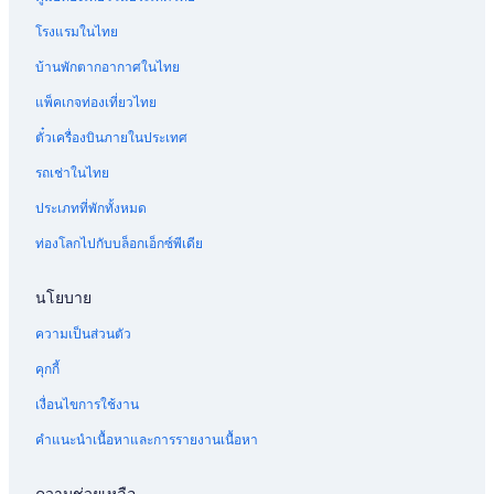
า
น
ส์
โ
โรงแรมในไทย
อิ
ญ
บ้านพักตากอากาศในไทย
น
แ
แพ็คเกจท่องเที่ยวไทย
บ
ร์
ตั๋วเครื่องบินภายในประเทศ
ร
อ
รถเช่าในไทย
ส
โ
ประเภทที่พักทั้งหมด
ป
ท่องโลกไปกับบล็อกเอ็กซ์พีเดีย
ร
ตุ
เ
นโยบาย
ก
ส
ความเป็นส่วนตัว
วิ
ธ
คุกกี้
เ
เงื่อนไขการใช้งาน
ม
า
คำแนะนำเนื้อหาและการรายงานเนื้อหา
เ
ท
น
ความช่วยเหลือ