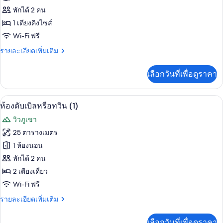
ห้อง
พักได้ 2 คน
1 เตียงคิงไซส์
ดับเบิล
Wi-Fi ฟรี
(1)
ราย
รายละเอียดเพิ่มเติม
ละเอียด
เพิ่ม
เลือกวันที่เพื่อดูราคา
เติม
เกี่ยว
กับ
ห้องดับเบิลหรือทวิน (1) | ห้องเก็บเสียง,
เปิด
7
ห้อง
ห้องดับเบิลหรือทวิน (1)
ดับเบิล
ภาพถ่าย
วิวภูเขา
(1)
ทั้งหมด
25 ตารางเมตร
ของ
1 ห้องนอน
ห้อง
พักได้ 2 คน
2 เตียงเดี่ยว
ดับเบิล
Wi-Fi ฟรี
หรือ
ราย
รายละเอียดเพิ่มเติม
ทวิน
ละเอียด
(1)
เพิ่ม
เลือกวันที่เพื่อดูราคา