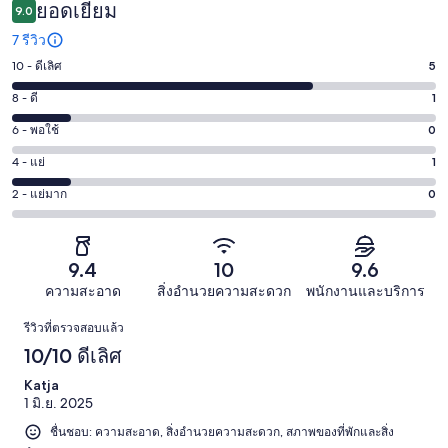
ยอดเยี่ยม
9.0
7 รีวิว
10 - ดีเลิศ
5
คะแนน
10
8 - ดี
1
คะแนน
-
8
6 - พอใช้
0
คะแนน
ดี
-
6
เลิศ
4 - แย่
1
คะแนน
ดี
-
5
4
1
2 - แย่มาก
0
คะแนน
พอใช้
จาก
-
จาก
2
0
7
แย่
7
-
จาก
รีวิว
1
รีวิว
แย่
9.4
10
9.6
7
จาก
มาก
รีวิว
ความสะอาด
สิ่งอำนวยความสะดวก
พนักงานและบริการ
7
0
รีวิว
รีวิว
รีวิวที่ตรวจสอบแล้ว
จาก
10/10 ดีเลิศ
7
รีวิว
Katja
1 มิ.ย. 2025
ชื่นชอบ: ความสะอาด, สิ่งอำนวยความสะดวก, สภาพของที่พักและสิ่ง