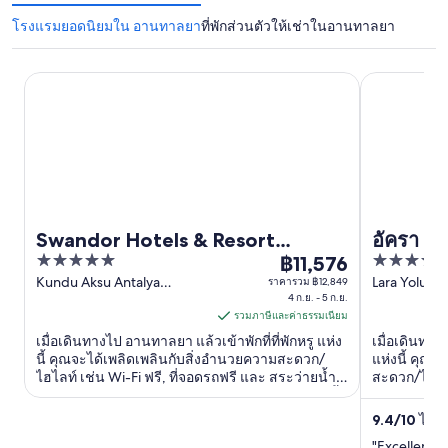
โรงแรมยอดนิยมใน อานทาลยา
ที่พักส่วนตัวให้เช่าในอานทาลยา
Swandor Hotels & Resort Topkapi Palace - All Inclusive
อัครา อันตัล
Swandor Hotels & Resort
อัครา อั
5
5
Topkapi Palace - All Inclusive
฿11,576
ราคา
out
out
Kundu Aksu Antalya
Lara Yolu An
ราคารวม ฿12,849
฿11,576
Antalya
4 ก.ย. - 5 ก.ย.
of
of
ต่อ
รวมภาษีและค่าธรรมเนียม
5
5
คืน
เมื่อเดินทางไป อานทาลยา แล้วเข้าพักที่ที่พักหรู แห่ง
เมื่อเดินทา
เข้า
นี้ คุณจะได้เพลิดเพลินกับสิ่งอำนวยความสะดวก/
แห่งนี้ คุณจ
ไฮไลท์ เช่น Wi-Fi ฟรี, ที่จอดรถฟรี และ สระว่ายน้ำ
สะดวก/ไฮไลท
พัก
กลางแจ้ง ผู้เข้าพักที่จองกับเรารีวิวว่าชอบสระว่ายน้ำ
และ บริการ
4
และพนักงานเป็นพิเศษ ...
9.4
/
10
ไร้ที่
ก.ย.
"Excellent l