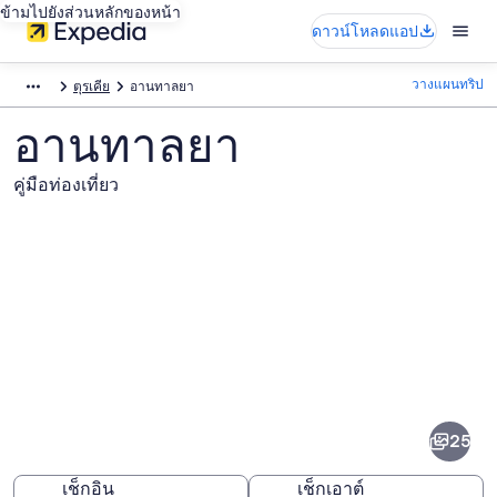
ข้ามไปยังส่วนหลักของหน้า
ดาวน์โหลดแอป
วางแผนทริป
ตุรเคีย
อานทาลยา
อานทาลยา
คู่มือท่องเที่ยว
ภาพ
อา
25
นทาล
ยา
เช็กอิน
เช็กเอาต์