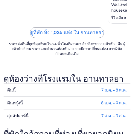
ถึง
Well-trained
5
housekeepin
ก.ย.
We have enjo
รีวิวเมื่อ 6 ส.
possible."
ดูที่พัก ทั้ง 1,036 แห่ง ใน อานทาลยา
ราคาต่อคืนที่ถูกที่สุดที่พบใน 24 ชั่วโมงที่ผ่านมา อ้างอิงจากการเข้าพัก 1 คืน ผู้
เข้าพัก 2 คน ราคาและจำนวนห้องพักว่างอาจมีการเปลี่ยนแปลง อาจมีข้อ
กำหนดเพิ่มเติม
ดูห้องว่างที่โรงแรมใน อานทาลยา
คืนนี้
7 ส.ค. - 8 ส.ค.
ดูรา
คา
คืนพรุ่งนี้
8 ส.ค. - 9 ส.ค.
ดูรา
ที่พัก
คา
ใน
สุดสัปดาห์นี้
7 ส.ค. - 9 ส.ค.
ดูรา
ที่พัก
อา
คา
ใน
นทาล
ที่พัก
ที่พักใกล้สถานที่ท่องเที่ยวยอดนิยม
อา