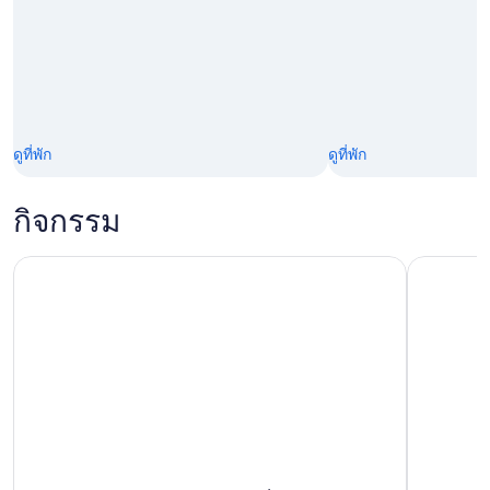
ดูที่พัก
ดูที่พัก
กิจกรรม
อันตัลยา/เคเมอร์: ทัวร์เรือกลุ่มเล็กเกาะ Suluada พร้อมอาหารก
ทัวร์ชมเมือ