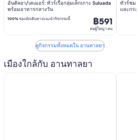
อันตัลยา/เคเมอร์: ทัวร์เรือกลุ่มเล็กเกาะ Suluada
ทัวร์ชมเม
พร้อมอาหารกลางวัน
และกระเ
฿591
100%
ของนักเดินทางแนะนำกิจกรรมนี้
ต่อผู้ใหญ่ 1 คน
ดูกิจกรรมทั้งหมดใน อานทาลยา
เมืองใกล้กับ อานทาลยา