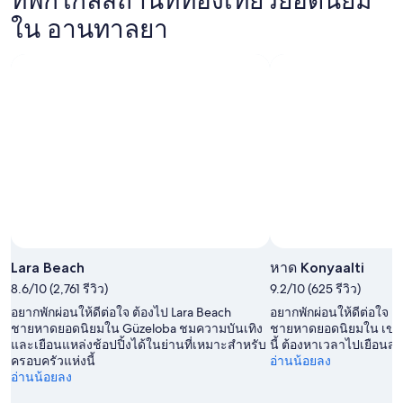
ยา
ใน
นทาล
ใน อานทาลยา
สำหรับ
อา
ยา
คืน
นทาล
สำหรับ
นี้,
ยา
คืน
7
สำหรับ
พรุ่ง
ส.ค.
สุด
นี้,
-
สัปดาห์
8
8
นี้,
ส.ค.
ส.ค.
7
-
ส.ค.
9
-
ส.ค.
9
Lara Beach
หาด Konyaalti
ส.ค.
8.6/10 (2,761 รีวิว)
9.2/10 (625 รีวิว)
อยากพักผ่อนให้ดีต่อใจ ต้องไป Lara Beach
อยากพักผ่อนให้ดีต่อใจ ต
ชายหาดยอดนิยมใน Güzeloba ชมความบันเทิง
ชายหาดยอดนิยมใน เขต M
และเยือนแหล่งช้อปปิ้งได้ในย่านที่เหมาะสำหรับ
นี้ ต้องหาเวลาไปเยือนสป
ครอบครัวแห่งนี้
อ่านน้อยลง
อ่านน้อยลง