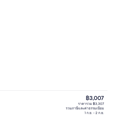
ามสะดวกในที่พัก
บริเวณภายนอก
ราคา
฿3,007
ปัจจุบัน
ราคารวม ฿3,307
฿3,007
รวมภาษีและค่าธรรมเนียม
อก
ด้านหน้าที่พัก
1 ก.ย. - 2 ก.ย.