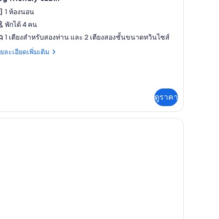
าพถ่าย
1 ห้องนอน
อง
้งหมด
อน
พักได้ 4 คน
อง
1 เตียงสำหรับสองท่าน และ 2 เตียงสองชั้นขนาดทวินไซส์
og
ย
ยละเอียดเพิ่มเติม
riendly
เอียด
่ม
abin
ิม
่ยว
ดูราคา
og
iendly
bin
่วนตัว (Double) | ผ้าปูที่นอน