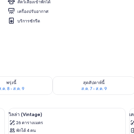
สัตว์เลี้ยงเข้าพักได้
เครื่องปรับอากาศ
บริการซักรีด
องพักว่างในพรุ่งนี้ ส.ค. 8 - ส.ค. 9
ตรวจสอบจำนวนห้องพักว่างในสุดสัปดาห์นี
พรุ่งนี้
สุดสัปดาห์นี้
ส.ค. 8 - ส.ค. 9
ส.ค. 7 - ส.ค. 9
e) | ลานระเบียง/นอกชาน
วิลล่า (Vintage) | ผ้าปูที่นอน
เปิด
เป
5
วิลล่า (Vintage)
เค
ภาพถ่าย
ภ
26 ตารางเมตร
ทั้งหมด
ทั
พักได้ 4 คน