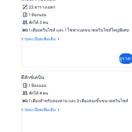
เตียง
เตียง
ภาพถ่าย
22 ตารางเมตร
ควีน
ทั้งหมด
ไซส์
1 ห้องนอน
1
ของ
พักได้ 3 คน
เตียง
เคบิน,
1 เตียงควีนไซส์ และ 1 โซฟาเบดขนาดทวินไซส์ใหญ่พิเศษ
1
ราย
รายละเอียดเพิ่มเติม
ละเอียด
ห้อง
เพิ่ม
นอน
เติม
ดูราค
เกี่ยว
กับ
เคบิน,
ดีลักซ์เคบิน | บริเวณนั่งเล่น | ที
เปิด
1
5
ดีลักซ์เคบิน
ห้อง
ภาพถ่าย
1 ห้องนอน
นอน
ทั้งหมด
พักได้ 4 คน
ของ
1 เตียงสำหรับสองท่าน และ 2 เตียงสองชั้นขนาดทวินไซส์
ดี
ราย
รายละเอียดเพิ่มเติม
ละเอียด
ลัก
เพิ่ม
เติม
ซ์
เกี่ยว