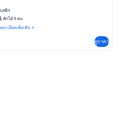
องพัก
พักได้ 9 คน
ย
ยละเอียดเพิ่มเติม
เอียด
่ม
ดูราคา
ิม
่ยว
อง