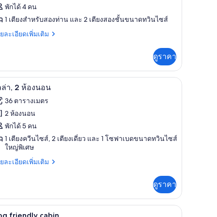
อง
พักได้ 4 คน
คบิน
1 เตียงสำหรับสองท่าน และ 2 เตียงสองชั้นขนาดทวินไซส์
Vintage)
ย
ยละเอียดเพิ่มเติม
เอียด
่ม
ดูราคา
ิม
่ยว
วิลล่า, 2 ห้องนอน | ผ้าปูที่นอน
ิด
6
บิน
ลล่า, 2 ห้องนอน
intage)
าพถ่าย
36 ตารางเมตร
้งหมด
2 ห้องนอน
อง
พักได้ 5 คน
ลล่า,
1 เตียงควีนไซส์, 2 เตียงเดี่ยว และ 1 โซฟาเบดขนาดทวินไซส์
ใหญ่พิเศษ
ย
ยละเอียดเพิ่มเติม
อง
เอียด
อน
่ม
ดูราคา
ิม
่ยว
ดวกสำหรับผู้พิการ | ผ้าปูที่นอน
Dog friendly cabin | ผ้าปูที่นอน
ิด
6
ล่า,
g friendly cabin