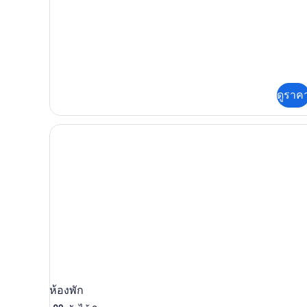
เคบิน
กับ
ดี
ลัก
ซ์
เคบิน
ดูราค
ห้องพัก