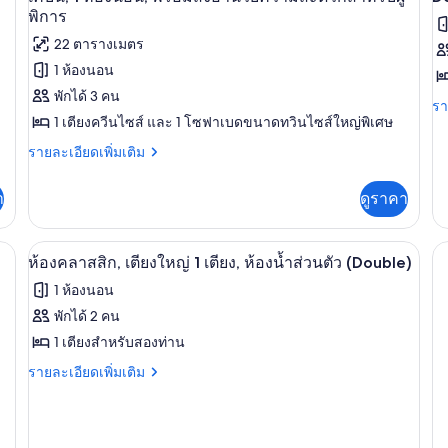
ห้อง
2
ภาพถ่าย
ภ
พิการ
นอน
ห้
ทั้งหมด
22 ตารางเมตร
ทั
น
1 ห้องนอน
ของ
ข
พักได้ 3 คน
D
เคบิน,
รา
รา
1 เตียงควีนไซส์ และ 1 โซฟาเบดขนาดทวินไซส์ใหญ่พิเศษ
f
ละ
1
เพิ
c
ราย
รายละเอียดเพิ่มเติม
ห้อง
เต
ละเอียด
เกี
นอน,
เพิ่ม
กับ
า
ดูราคา
เติม
พร้อม
D
เกี่ยว
fr
สิ่ง
กับ
ca
วี 24 นิ้ว พร้อมช่องดิจิตอล
ห้องคลาสสิก, เตียงใหญ่ 1 เตียง, ห้องน้ำส
เปิด
4
เคบิน,
ห้องคลาสสิก, เตียงใหญ่ 1 เตียง, ห้องน้ำส่วนตัว (Double)
อำนวย
1
ภาพถ่าย
1 ห้องนอน
ห้อง
ความ
ทั้งหมด
นอน,
พักได้ 2 คน
สะดวก
พร้อม
ของ
1 เตียงสำหรับสองท่าน
สิ่ง
สำหรับ
อำนวย
ห้อง
ราย
รายละเอียดเพิ่มเติม
ความ
ผู้
ละเอียด
คลาส
สะดวก
เพิ่ม
พิการ
สำหรับ
เติม
สิก,
ผู้
เกี่ยว