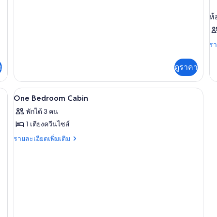
เตียง
พิการ
กับ
ห้อง
ห้
ใหญ่
คลาส
1
สิก,
เตียง
เตียง,
รา
รา
ใหญ่
ละ
ห้องน้ำ
1
เพิ
า
ดูราคา
เตียง,
เต
ส่วน
ห้องน้ำ
เกี
ตัว
ส่วน
กับ
ผ้าปูที่นอน
เปิด
ตัว
4
ห้
(Double)
One Bedroom Cabin
(Double)
พัก
ภาพถ่าย
พักได้ 3 คน
ทั้งหมด
1 เตียงควีนไซส์
ของ
ราย
รายละเอียดเพิ่มเติม
ละเอียด
One
เพิ่ม
Bedroom
เติม
Cabin
เกี่ยว
กับ
One
Bedroom
Cabin