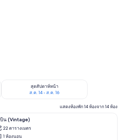
้ ส.ค. 7 - ส.ค. 9
ตรวจสอบจำนวนห้องพักว่างในสุดสัปดาห์หน้า ส.ค. 14 - ส.ค. 16
สุดสัปดาห์หน้า
ส.ค. 14 - ส.ค. 16
แสดงห้องพัก 14 ห้องจาก 14 ห้อง
ผ้าปูที่นอน
ิด
5
บิน (Vintage)
าพถ่าย
22 ตารางเมตร
้งหมด
1 ห้องนอน