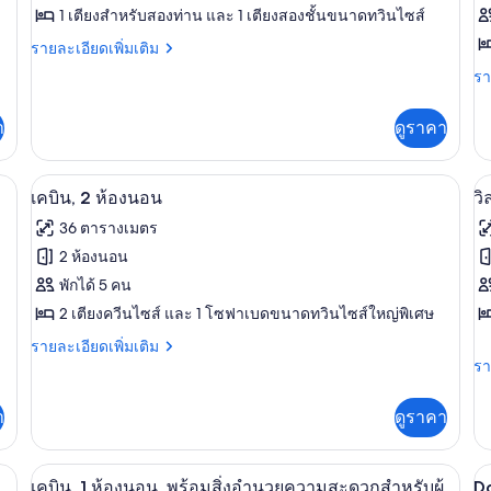
ของ
ข
1 เตียงสำหรับสองท่าน และ 1 เตียงสองชั้นขนาดทวินไซส์
วิลล่า
เ
ราย
รายละเอียดเพิ่มเติม
ละเอียด
(Vintage)
(
รา
รา
เพิ่ม
ละ
เติม
เพิ
เกี่ยว
า
ดูราคา
เต
กับ
เกี
วิลล่า
กับ
(Vintage)
ผ้าปูที่นอน
เปิด
เป
7
เค
เคบิน, 2 ห้องนอน
วิ
(V
ภาพถ่าย
ภ
36 ตารางเมตร
ทั้งหมด
ทั
2 ห้องนอน
ของ
ข
พักได้ 5 คน
เคบิน,
2 เตียงควีนไซส์ และ 1 โซฟาเบดขนาดทวินไซส์ใหญ่พิเศษ
วิ
2
2
ราย
รายละเอียดเพิ่มเติม
ละเอียด
รา
รา
ห้อง
ห้
เพิ่ม
ละ
นอน
น
เติม
เพิ
า
ดูราคา
เกี่ยว
เต
กับ
เกี
เคบิน,
กับ
เคบิน, 1 ห้องนอน, พร้อมสิ่งอำนวยความสะ
เปิด
เป
6
2
วิล
เคบิน, 1 ห้องนอน, พร้อมสิ่งอำนวยความสะดวกสำหรับผู้
Do