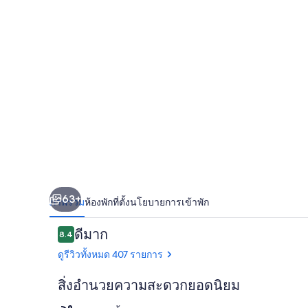
ปิ
คัล
เรนฟ
อร์เรสต์
รี
ทรีท
63+
ภาพรวม
ห้องพัก
ที่ตั้ง
นโยบายการเข้าพัก
รีวิว
ดีมาก
8.4
8.4 จาก 10
ดูรีวิวทั้งหมด 407 รายการ
สิ่งอำนวยความสะดวกยอดนิยม