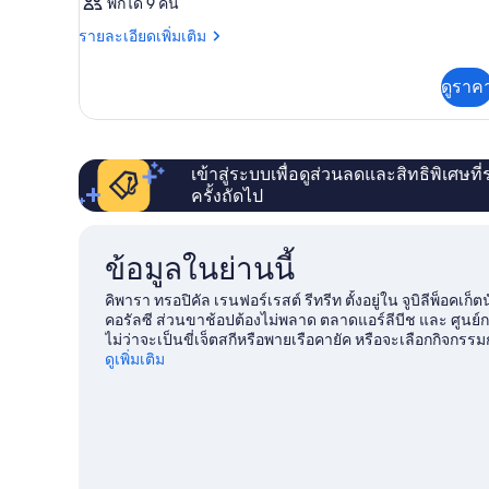
พักได้ 9 คน
ราย
รายละเอียดเพิ่มเติม
ละเอียด
เพิ่ม
ดูราค
เติม
เกี่ยว
กับ
ห้อง
พัก
เข้าสู่ระบบเพื่อดูส่วนลดและสิทธิพิเศษที
ครั้งถัดไป
ข้อมูลในย่านนี้
คิพารา ทรอปิคัล เรนฟอร์เรสต์ รีทรีท ตั้งอยู่ใน จูบิลีพ็อคเก
คอรัลซี ส่วนขาช้อปต้องไม่พลาด ตลาดแอร์ลีบีช และ ศูนย
ไม่ว่าจะเป็นขี่เจ็ตสกีหรือพายเรือคายัค หรือจะเลือกกิจกรรม
แพ้กัน
ดูเพิ่มเติม
ดูคู่มือท่องเที่ยว จูบิลีพ็อคเก็ต
ดูโมเทลเพิ่มเติมใน จูบิลีพ็อคเก็ต