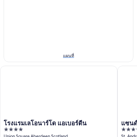
สำหรับ
ใกล้
แอ
เบอร์
คืน
ท่าเรือ
เบอร์
ดีน
นี้,
แอ
ดีน
สำหรับ
6
เบอร์
สำหรับ
คืน
ส.ค.
ดีน
สุด
พรุ่ง
-
สำหรับ
สัปดาห์
7
นี้,
สุด
นี้,
ส.ค.
7
สัปดาห์
แผนที่
7
ส.ค.
หน้า,
ส.ค.
-
โรงแรมเลโอนาร์โด แอเบอร์ดีน
แซนด์แมน
14
-
8
ส.ค.
9
ส.ค.
-
ส.ค.
16
ส.ค.
โรงแรมเลโอนาร์โด แอเบอร์ดีน
แซนด์
4
3.5
& สป
out
out
Union Square Aberdeen Scotland
St. And