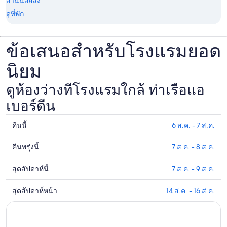
อ่านน้อยลง
ดูที่พัก
ข้อเสนอสำหรับโรงแรมยอด
นิยม
ดูห้องว่างที่โรงแรมใกล้ ท่าเรือแอ
เบอร์ดีน
คืนนี้
6 ส.ค. - 7 ส.ค.
ดูรา
คา
คืนพรุ่งนี้
7 ส.ค. - 8 ส.ค.
ดูรา
ที่พัก
คา
ใกล้
สุดสัปดาห์นี้
7 ส.ค. - 9 ส.ค.
ดูรา
ที่พัก
ท่าเรือ
คา
ใกล้
แอ
สุดสัปดาห์หน้า
14 ส.ค. - 16 ส.ค.
ดูรา
ที่พัก
กับ
เบอร์
คา
ใกล้
ท่าเรือ
ดีน
ที่พัก
ท่าเรือ
แอ